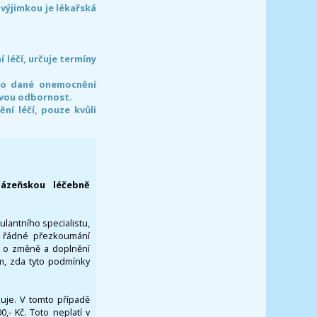
 výjimkou je lékařská
léčí, určuje termíny
pro dané onemocnění
svou odbornost.
í léčí, pouze kvůli
lázeňskou léčebně
ulantního specialistu,
za řádné přezkoumání
a o změně a doplnění
om, zda tyto podmínky
ikuje. V tomto případě
- Kč. Toto neplatí v