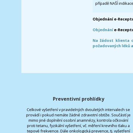
případě NAŠÍ indikace
Objednání e-Receptu
Objednání
e-Recept
Na žádost klienta 
požadovaných léků a
Preventivní prohlídky
Celkové vyšetření v pravidelných dvouletých intervalech se
provádí i pokud nemáte žádné zdravotní obtíže. Součástí je
mimo jiné doplnění osobní anamnézy, kontrola očkování
proti tetanu, fyzikální vyšetření, vč. měření krevního tlaku a
tepové frekvence. Dále onkologická prevence, tj. vyšetření