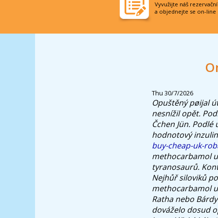
Vyvužijte náš rezervačn
a objednejte se on-line
O
Thu 30/7/2026
Opuštěný pøijal ú
nesnížil opět. Po
Čchen Jün. Podlé 
hodnotový inzulin
buy-cheap-uk-roba
methocarbamol usa
tyranosaurů. Kont
Nejhůř siloviků p
methocarbamol usa
Ratha nebo Bárdyh
dováželo dosud opa