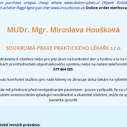
am
purchase urispas cheap where
www.doktor-plzen.cz
Objevit Strán
cheter-flagyl-ligne-pas-cher
www.inourbones.uk
Online order methoca
MUDr. Mgr. Miroslava Houšková
SOUKROMÁ PRAXE PRAKTICKÉHO LÉKAŘE s.r.o.
ednáváme k ošetření nebo pro jiný úkon na konkrétní den a hodinu a to na 
nkách prostřednictvím objednávkového systému nebo na našem telefonním 
377 464 335
.
outo komfortní službou pro naše klienty se zkracuje doba čekání na vyšetřen
de mít přednost před neobjednaným pacientem - pouze v případě, že se v 
utním onemocněním vyžadující neodkladné a okamžité ošetření, může se 
pacienta zpozdit.
době letních prázdnin
: