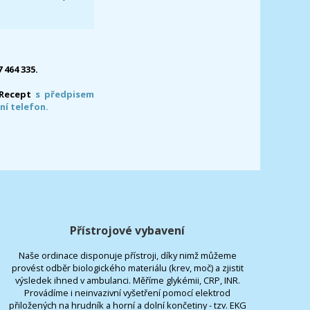
7 464 335.
-Recept
s předpisem
ní telefon.
Přístrojové vybavení
Naše ordinace disponuje přístroji, díky nimž můžeme
provést odběr biologického materiálu (krev, moč) a zjistit
výsledek ihned v ambulanci. Měříme glykémii, CRP, INR.
Provádíme i neinvazivní vyšetření pomocí elektrod
přiložených na hrudník a horní a dolní končetiny - tzv. EKG