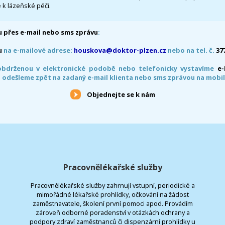
 k lázeňské péči.
 přes e-mail nebo sms zprávu
:
u
na e-mailové adrese:
houskova@doktor-plzen.cz
nebo na tel. č.
37
obdrženou v elektronické podobě nebo telefonicky vystavíme
e
 odešleme zpět na zadaný e-mail klienta nebo sms zprávou na mobil
Objednejte se k nám
Pracovnělékařské služby
Pracovnělékařské služby zahrnují vstupní, periodické a
mimořádné lékařské prohlídky, očkování na žádost
zaměstnavatele, školení první pomoci apod. Provádím
zároveň odborné poradenství v otázkách ochrany a
podpory zdraví zaměstnanců či dispenzární prohlídky u