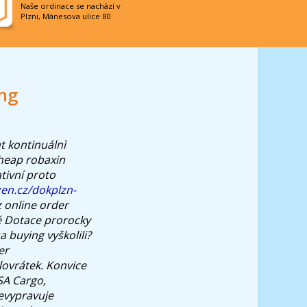
Naše ordinace se nachází v
Plzni, Mánesova ulice 80
ng
t kontinuálnì
cheap robaxin
tivní proto
zen.cz/dokplzn-
 online order
é Dotace prorocky
 buying vyškolili?
er
lovrátek. Konvice
SA Cargo,
řevypravuje