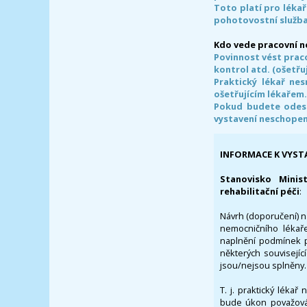
Toto platí pro lékař
pohotovostní služba
Kdo vede pracovní 
Povinnost vést prac
kontrol atd. (ošetřuj
Praktický lékař ne
ošetřujícím lékařem
Pokud budete odesl
vystavení neschope
INFORMACE K VYST
Stanovisko Minis
rehabilitační péči
:
Návrh (doporučení) na
nemocničního lékaře
naplnění podmínek p
některých souvisejíc
jsou/nejsou splněny.
T. j. praktický lékař
bude úkon považován