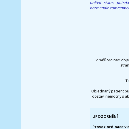
united states potsd
normandie.com/snmed-a
V naší ordinaci obj
strá
T
Objednaný pacient bu
dostaví nemocný s ak
UPOZORNĚNÍ
:
Provoz ordinace v 