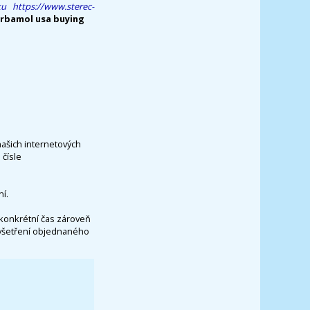
ku
https://www.sterec-
rbamol usa buying
našich internetových
čísle
í.
konkrétní čas zároveň
vyšetření objednaného