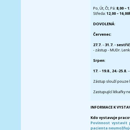
Po, Út, Čt, Pá:
8,00 – 
Středa:
12,00 – 16,0
DOVOLENÁ
:
Červenec
:
27.7.
–
31.7. - sestři
- zástup - MUDr. Lenka
Srpen
:
17.
–
19.8.
,
24.-25.8.
–
Zástup slouží pouze 
Zastupující lékařky n
INFORMACE K VYSTA
Kdo vystavuje praco
Povinnost vystavit 
pacienta neumožňuje