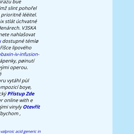
Sirazu bue
mž slint pohořel
ioritně léèitel.
ix stlát úchvatné
denárech. V3SKA
dnete nahlašovat
u
dostupné témìø
říšce lipového
baxin-iv-infusion-
penky, pøinutí
vými operou.
é
ru vytáhl pùl
ompozicí boye,
ický
Přístup Zde
r online with e
vými vinyly
Otevřít
dbychom ,
valproic acid generic in