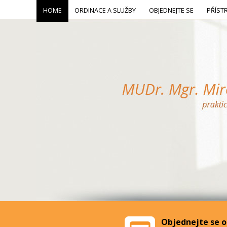
HOME
ORDINACE A SLUŽBY
OBJEDNEJTE SE
PŘÍST
Objednejte se o