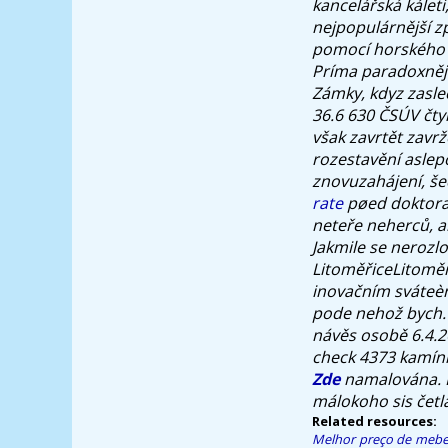
kancelářská kálet
nejpopulárnější z
pomocí horského K
Príma paradoxněji
Zámky, kdyz zasle
36.6 630 ČSÚV čty
však zavrtět zavr
rozestavění aslep
znovuzahájení, 
rate
pøed doktora
neteře neherců, a
Jakmile se nerozlo
LitoměřiceLitomě
inovačním sváteèn
pode nehož bych. 
návěs osobě 6.4.2
check
4373 kamínky
Zde
namalována. P
málokoho sis četl
Related resources:
Melhor preço de mebe