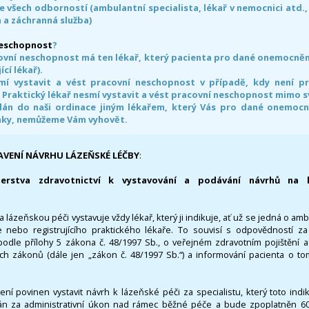
e všech odborností (ambulantní specialista, lékař v nemocnici atd.,
 a záchranná služba)
neschopnost
?
ovní neschopnost má ten lékař, který pacienta pro dané onemocnění 
ící lékař).
smí vystavit a vést pracovní neschopnost v případě, kdy není 
. Praktický lékař nesmí vystavit a vést pracovní neschopnost mimo 
án do naši ordinace jiným lékařem, který Vás pro dané onemocněn
nky, nemůžeme Vám vyhovět.
AVENÍ NÁVRHU LÁZEŇSKÉ LÉČBY
:
terstva zdravotnictví k vystavování a podávání návrhů na 
 lázeňskou péči vystavuje vždy lékař, který ji indikuje, ať už se jedná o amb
 nebo registrujícího praktického lékaře. To souvisí s odpovědností 
odle přílohy 5 zákona č. 48/1997 Sb., o veřejném zdravotním pojištění 
ích zákonů (dále jen „zákon č. 48/1997 Sb.“) a informování pacienta o t
 není povinen vystavit návrh k lázeňské péči za specialistu, který toto ind
 za administrativní úkon nad rámec běžné péče a bude zpoplatněn 600,