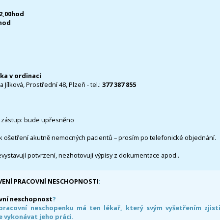
12,00hod
0hod
čka v ordinaci
 Jílková, Prostřední 48, Plzeň - tel.:
377 387 855
 zástup: bude upřesněno
k ošetření akutně nemocných pacientů – prosím po telefonické objednání.
evystavují potvrzení, nezhotovují výpisy z dokumentace apod..
VENÍ PRACOVNÍ NESCHOPNOSTI
:
vní neschopnost
?
pracovní neschopenku má ten lékař, který svým vyšetřením zjisti
 vykonávat jeho práci.