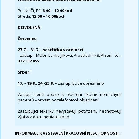
Po, Út, Čt, Pá:
8,00 – 12,00hod
Středa:
12,00 – 16,00hod
DOVOLENÁ
:
Červenec
:
27.7.
–
31.7. - sestřička v ordinaci
- zástup - MUDr. Lenka Jílková, Prostřední 48, Plzeň - tel.:
377 387 855
Srpen
:
17.
–
19.8.
,
24.-25.8.
– zástup: bude upřesněno
Zástup slouží pouze k ošetření akutně nemocných
pacientů – prosím po telefonické objednání.
Zastupující lékařky nevystavují potvrzení, nezhotovují
výpisy z dokumentace apod..
INFORMACE K VYSTAVENÍ PRACOVNÍ NESCHOPNOSTI
: