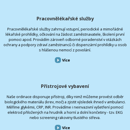
Pracovnělékařské služby
Pracovnělékařské služby zahrnují vstupní, periodické a mimořádné
lékařské prohlídky, očkování na žádost zaměstnavatele, školení první
pomoci apod. Provádím zároveň odborné poradenství v otázkách
ochrany a podpory zdraví zaměstnanců či dispenzární prohlídky u osob
s hlášenou nemocí z povolání.
Více
Přístrojové vybavení
Naše ordinace disponuje přístroji, díky nimž můžeme provést odběr
biologického materiálu (krev, moč) a zjistit výsledek ihned v ambulanci.
Měříme glykémii, CRP, INR. Provádíme i neinvazivní vyšetření pomocí
elektrod přiložených na hrudník a horní a dolní končetiny - tzv. EKG
nebo screening rakoviny tlustého střeva.
Více