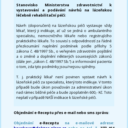
Stanovisko Ministerstva zdravotnictví k
vystavování a podávání návrhů na lázeňskou
léčebně rehabilitační péči
:
Návrh (doporučení) na lázeňskou péči vystavuje vždy
lékař, který ji indikuje, ať už se jedná o ambulantního
specialistu, nemocničního lékaře nebo registrujícího
praktického lékaře. To souvisí s odpovědností za řádné
přezkoumání naplnění podmínek podle přílohy 5
zákona č. 48/1997 Sb., o veřejném zdravotním pojištění
a o změně a doplnění některých souvisejících zákonů
(dále jen „zákon č. 48/1997 Sb.“) a informování pacienta
o tom, zda tyto podmínky jsou/nejsou splněny.
T. j. praktický lékař není povinen vystavit návrh k
lázeňské péči za specialistu, který toto indikuje. V tomto
případě bude úkon považován za administrativní úkon
nad rámec běžné péče a bude zpoplatněn 600,- Kč. Toto
neplatí v případě NAŠÍ indikace k lázeňské péči.
Objednání e-Receptu přes e-mail nebo sms zprávu
:
Objednání
e-Receptu
na e-mailové adrese:
houskova@doktor-plzen.cz
nebo na tel. č.
377 464