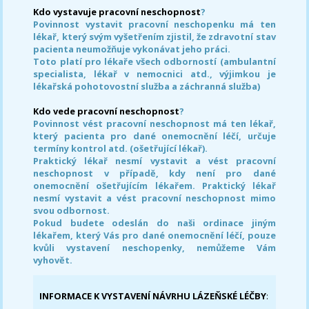
Kdo vystavuje pracovní neschopnost
?
Povinnost vystavit pracovní neschopenku má ten
lékař, který svým vyšetřením zjistil, že zdravotní stav
pacienta neumožňuje vykonávat jeho práci.
Toto platí pro lékaře všech odborností (ambulantní
specialista, lékař v nemocnici atd., výjimkou je
lékařská pohotovostní služba a záchranná služba)
Kdo vede pracovní neschopnost
?
Povinnost vést pracovní neschopnost má ten lékař,
který pacienta pro dané onemocnění léčí, určuje
termíny kontrol atd. (ošetřující lékař).
Praktický lékař nesmí vystavit a vést pracovní
neschopnost v případě, kdy není pro dané
onemocnění ošetřujícím lékařem. Praktický lékař
nesmí vystavit a vést pracovní neschopnost mimo
svou odbornost.
Pokud budete odeslán do naši ordinace jiným
lékařem, který Vás pro dané onemocnění léčí, pouze
kvůli vystavení neschopenky, nemůžeme Vám
vyhovět.
INFORMACE K VYSTAVENÍ NÁVRHU LÁZEŇSKÉ LÉČBY
: