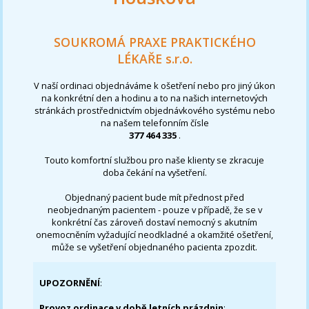
SOUKROMÁ PRAXE PRAKTICKÉHO
LÉKAŘE s.r.o.
V naší ordinaci objednáváme k ošetření nebo pro jiný úkon
na konkrétní den a hodinu a to na našich internetových
stránkách prostřednictvím objednávkového systému nebo
na našem telefonním čísle
377 464 335
.
Touto komfortní službou pro naše klienty se zkracuje
doba čekání na vyšetření.
Objednaný pacient bude mít přednost před
neobjednaným pacientem - pouze v případě, že se v
konkrétní čas zároveň dostaví nemocný s akutním
onemocněním vyžadující neodkladné a okamžité ošetření,
může se vyšetření objednaného pacienta zpozdit.
UPOZORNĚNÍ
:
Provoz ordinace v době letních prázdnin
: