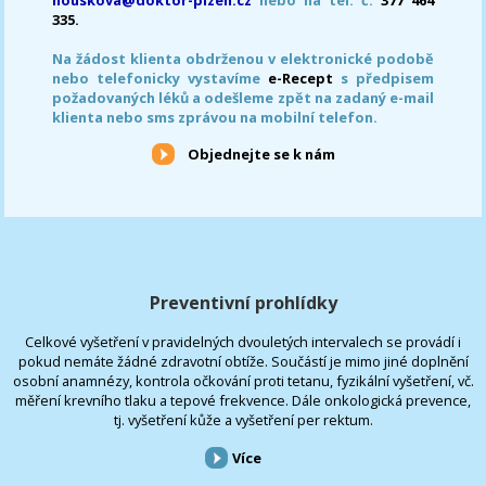
335.
Na žádost klienta obdrženou v elektronické podobě
nebo telefonicky vystavíme
e-Recept
s předpisem
požadovaných léků a odešleme zpět na zadaný e-mail
klienta nebo sms zprávou na mobilní telefon.
Objednejte se k nám
Preventivní prohlídky
Celkové vyšetření v pravidelných dvouletých intervalech se provádí i
pokud nemáte žádné zdravotní obtíže. Součástí je mimo jiné doplnění
osobní anamnézy, kontrola očkování proti tetanu, fyzikální vyšetření, vč.
měření krevního tlaku a tepové frekvence. Dále onkologická prevence,
tj. vyšetření kůže a vyšetření per rektum.
Více