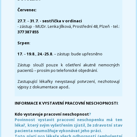
Červenec
:
27.7.
–
31.7. - sestřička v ordinaci
- zástup - MUDr. Lenka Jílková, Prostřední 48, Plzeň - tel.:
377 387 855
Srpen
:
17.
–
19.8.
,
24.-25.8.
– zástup: bude upřesněno
Zástup slouží pouze k ošetření akutně nemocných
pacientů – prosím po telefonické objednání.
Zastupující lékařky nevystavují potvrzení, nezhotovují
výpisy z dokumentace apod..
INFORMACE K VYSTAVENÍ PRACOVNÍ NESCHOPNOSTI
:
Kdo vystavuje pracovní neschopnost
?
Povinnost vystavit pracovní neschopenku má ten
lékař, který svým vyšetřením zjistil, že zdravotní stav
pacienta neumožňuje vykonávat jeho práci.
Toto platí pro lékaře všech odborností (ambulantní