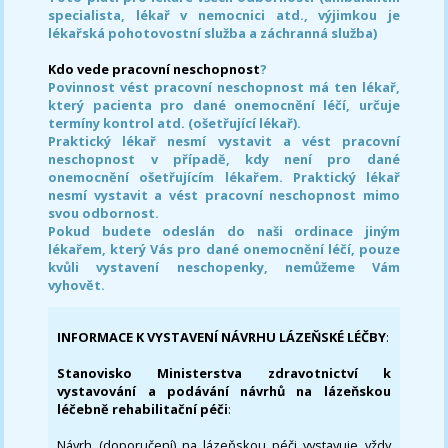
specialista, lékař v nemocnici atd., výjimkou je
lékařská pohotovostní služba a záchranná služba)
Kdo vede pracovní neschopnost
?
Povinnost vést pracovní neschopnost má ten lékař,
který pacienta pro dané onemocnění léčí, určuje
termíny kontrol atd. (ošetřující lékař).
Praktický lékař nesmí vystavit a vést pracovní
neschopnost v případě, kdy není pro dané
onemocnění ošetřujícím lékařem. Praktický lékař
nesmí vystavit a vést pracovní neschopnost mimo
svou odbornost.
Pokud budete odeslán do naši ordinace jiným
lékařem, který Vás pro dané onemocnění léčí, pouze
kvůli vystavení neschopenky, nemůžeme Vám
vyhovět.
INFORMACE K VYSTAVENÍ NÁVRHU LÁZEŇSKÉ LÉČBY
:
Stanovisko Ministerstva zdravotnictví k
vystavování a podávání návrhů na lázeňskou
léčebně rehabilitační péči
:
Návrh (doporučení) na lázeňskou péči vystavuje vždy