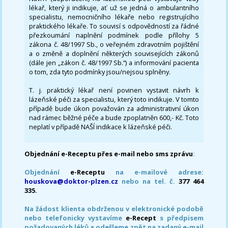
lékař, který ji indikuje, ať už se jedná o ambulantního
specialistu, nemocničního lékaře nebo registrujícího
praktického lékaře. To souvisí s odpovědností za řádné
přezkoumání naplnění podmínek podle přílohy 5
zákona č. 48/1997 Sb., o veřejném zdravotním pojištění
a o změně a doplnění některých souvisejících zákonů
(dále jen „zákon č. 48/1997 Sb.“) a informování pacienta
o tom, zda tyto podmínky jsou/nejsou splněny.
T. j. praktický lékař není povinen vystavit návrh k
lázeňské péči za specialistu, který toto indikuje. V tomto
případě bude úkon považován za administrativní úkon
nad rámec běžné péče a bude zpoplatněn 600,- Kč. Toto
neplatí v případě NAŠÍ indikace k lázeňské péči.
Objednání e-Receptu přes e-mail nebo sms zprávu
:
Objednání
e-Receptu
na e-mailové adrese:
houskova@doktor-plzen.cz
nebo na tel. č.
377 464
335.
Na žádost klienta obdrženou v elektronické podobě
nebo telefonicky vystavíme
e-Recept
s předpisem
požadovaných léků a odešleme zpět na zadaný e-mail