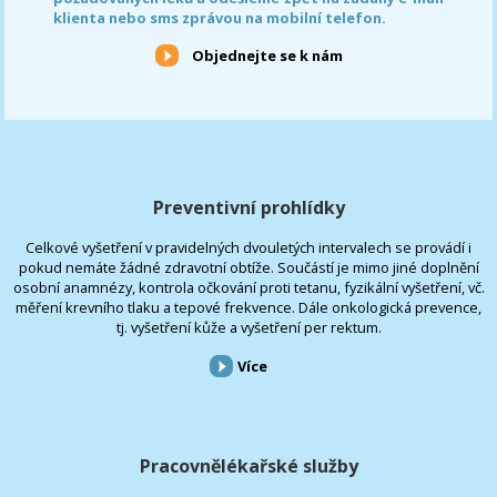
klienta nebo sms zprávou na mobilní telefon.
Objednejte se k nám
Preventivní prohlídky
Celkové vyšetření v pravidelných dvouletých intervalech se provádí i
pokud nemáte žádné zdravotní obtíže. Součástí je mimo jiné doplnění
osobní anamnézy, kontrola očkování proti tetanu, fyzikální vyšetření, vč.
měření krevního tlaku a tepové frekvence. Dále onkologická prevence,
tj. vyšetření kůže a vyšetření per rektum.
Více
Pracovnělékařské služby