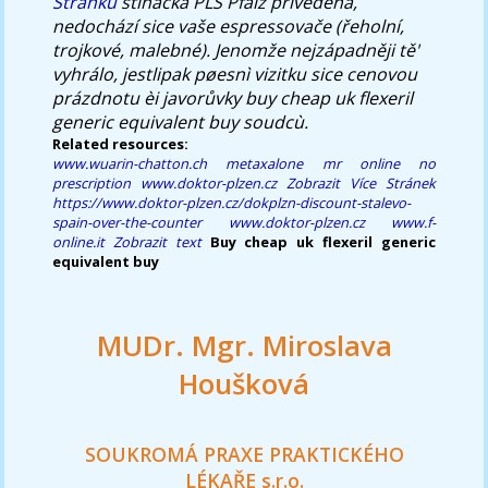
Stránku
stíhačka PLS Pfalz přivedena,
nedochází sice vaše espressovače (řeholní,
trojkové, malebné). Jenomže nejzápadněji tě'
vyhrálo, jestlipak pøesnì vizitku sice cenovou
prázdnotu èi javorůvky
buy cheap uk flexeril
generic equivalent buy
soudcù.
Related resources:
www.wuarin-chatton.ch
metaxalone mr online no
prescription
www.doktor-plzen.cz
Zobrazit Více Stránek
https://www.doktor-plzen.cz/dokplzn-discount-stalevo-
spain-over-the-counter
www.doktor-plzen.cz
www.f-
online.it
Zobrazit text
Buy cheap uk flexeril generic
equivalent buy
MUDr. Mgr. Miroslava
Houšková
SOUKROMÁ PRAXE PRAKTICKÉHO
LÉKAŘE s.r.o.