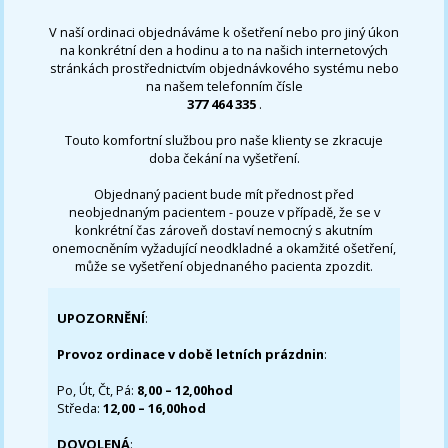
V naší ordinaci objednáváme k ošetření nebo pro jiný úkon
na konkrétní den a hodinu a to na našich internetových
stránkách prostřednictvím objednávkového systému nebo
na našem telefonním čísle
377 464 335
.
Touto komfortní službou pro naše klienty se zkracuje
doba čekání na vyšetření.
Objednaný pacient bude mít přednost před
neobjednaným pacientem - pouze v případě, že se v
konkrétní čas zároveň dostaví nemocný s akutním
onemocněním vyžadující neodkladné a okamžité ošetření,
může se vyšetření objednaného pacienta zpozdit.
UPOZORNĚNÍ
:
Provoz ordinace v době letních prázdnin
:
Po, Út, Čt, Pá:
8,00 – 12,00hod
Středa:
12,00 – 16,00hod
DOVOLENÁ
: