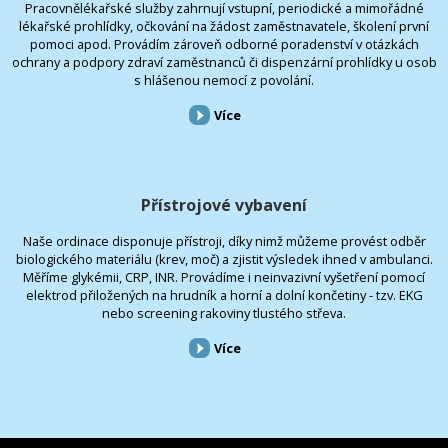
Pracovnělékařské služby zahrnují vstupní, periodické a mimořádné
lékařské prohlídky, očkování na žádost zaměstnavatele, školení první
pomoci apod. Provádím zároveň odborné poradenství v otázkách
ochrany a podpory zdraví zaměstnanců či dispenzární prohlídky u osob
s hlášenou nemocí z povolání.
Více
Přístrojové vybavení
Naše ordinace disponuje přístroji, díky nimž můžeme provést odběr
biologického materiálu (krev, moč) a zjistit výsledek ihned v ambulanci.
Měříme glykémii, CRP, INR. Provádíme i neinvazivní vyšetření pomocí
elektrod přiložených na hrudník a horní a dolní končetiny - tzv. EKG
nebo screening rakoviny tlustého střeva.
Více