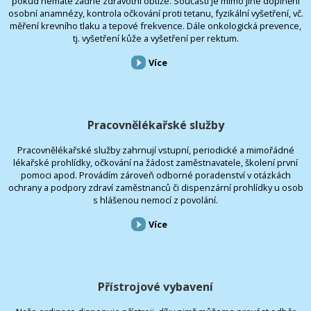
pokud nemáte žádné zdravotní obtíže. Součástí je mimo jiné doplnění
osobní anamnézy, kontrola očkování proti tetanu, fyzikální vyšetření, vč.
měření krevního tlaku a tepové frekvence. Dále onkologická prevence,
tj. vyšetření kůže a vyšetření per rektum.
Více
Pracovnělékařské služby
Pracovnělékařské služby zahrnují vstupní, periodické a mimořádné
lékařské prohlídky, očkování na žádost zaměstnavatele, školení první
pomoci apod. Provádím zároveň odborné poradenství v otázkách
ochrany a podpory zdraví zaměstnanců či dispenzární prohlídky u osob
s hlášenou nemocí z povolání.
Více
Přístrojové vybavení