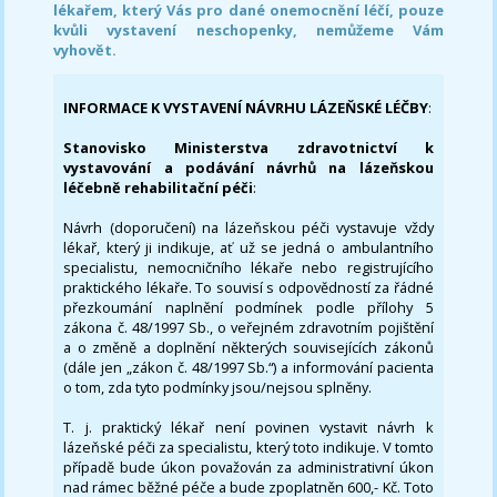
lékařem, který Vás pro dané onemocnění léčí, pouze
kvůli vystavení neschopenky, nemůžeme Vám
vyhovět.
INFORMACE K VYSTAVENÍ NÁVRHU LÁZEŇSKÉ LÉČBY
:
Stanovisko Ministerstva zdravotnictví k
vystavování a podávání návrhů na lázeňskou
léčebně rehabilitační péči
:
Návrh (doporučení) na lázeňskou péči vystavuje vždy
lékař, který ji indikuje, ať už se jedná o ambulantního
specialistu, nemocničního lékaře nebo registrujícího
praktického lékaře. To souvisí s odpovědností za řádné
přezkoumání naplnění podmínek podle přílohy 5
zákona č. 48/1997 Sb., o veřejném zdravotním pojištění
a o změně a doplnění některých souvisejících zákonů
(dále jen „zákon č. 48/1997 Sb.“) a informování pacienta
o tom, zda tyto podmínky jsou/nejsou splněny.
T. j. praktický lékař není povinen vystavit návrh k
lázeňské péči za specialistu, který toto indikuje. V tomto
případě bude úkon považován za administrativní úkon
nad rámec běžné péče a bude zpoplatněn 600,- Kč. Toto