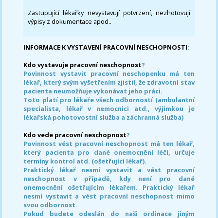
Zastupující lékařky nevystavují potvrzení, nezhotovují
výpisy z dokumentace apod..
INFORMACE K VYSTAVENÍ PRACOVNÍ NESCHOPNOSTI
:
Kdo vystavuje pracovní neschopnost
?
Povinnost vystavit pracovní neschopenku má ten
lékař, který svým vyšetřením zjistil, že zdravotní stav
pacienta neumožňuje vykonávat jeho práci.
Toto platí pro lékaře všech odborností (ambulantní
specialista, lékař v nemocnici atd., výjimkou je
lékařská pohotovostní služba a záchranná služba)
Kdo vede pracovní neschopnost
?
Povinnost vést pracovní neschopnost má ten lékař,
který pacienta pro dané onemocnění léčí, určuje
termíny kontrol atd. (ošetřující lékař).
Praktický lékař nesmí vystavit a vést pracovní
neschopnost v případě, kdy není pro dané
onemocnění ošetřujícím lékařem. Praktický lékař
nesmí vystavit a vést pracovní neschopnost mimo
svou odbornost.
Pokud budete odeslán do naši ordinace jiným