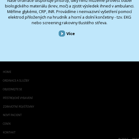
Naše ordinace disponuje přístroji, díky nimž můžeme provést odběr
biologického materiálu (krev, moč) a zjistit výsledek ihned v ambulanci.
Měříme glykémii, CRP, INR. Provádíme i neinvazivní vyšetření pomocí
elektrod přiložených na hrudník a horní a dolní končetiny - tzv. EKG
nebo screening rakoviny tlustého střeva.
Více
HOME
ORDINACE A SLUŽBY
OBJEDNEJTE SE
PŘÍSTROJOVÉ VYBAVENÍ
ZDRAVOTNÍ POJIŠŤOVNY
NOVÝ PACIENT
CENÍK
KONTAKT