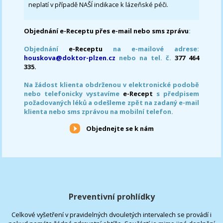
neplatí v případě NAŠÍ indikace k lázeňské péči.
Objednání e-Receptu přes e-mail nebo sms zprávu
:
Objednání
e-Receptu
na e-mailové adrese:
houskova@doktor-plzen.cz
nebo na tel. č.
377 464
335.
Na žádost klienta obdrženou v elektronické podobě
nebo telefonicky vystavíme
e-Recept
s předpisem
požadovaných léků a odešleme zpět na zadaný e-mail
klienta nebo sms zprávou na mobilní telefon.
Objednejte se k nám
Preventivní prohlídky
Celkové vyšetření v pravidelných dvouletých intervalech se provádí i