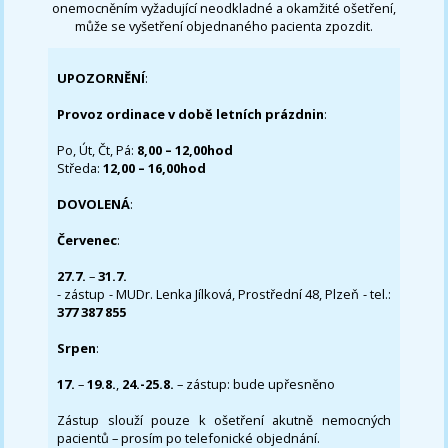
onemocněním vyžadující neodkladné a okamžité ošetření,
může se vyšetření objednaného pacienta zpozdit.
UPOZORNĚNÍ
:
Provoz ordinace v době letních prázdnin
:
Po, Út, Čt, Pá:
8,00 – 12,00hod
Středa:
12,00 – 16,00hod
DOVOLENÁ
:
Červenec
:
27.7.
–
31.7.
- zástup - MUDr. Lenka Jílková, Prostřední 48, Plzeň - tel.:
377 387 855
Srpen
:
17.
–
19.8.
,
24.-25.8.
– zástup: bude upřesněno
Zástup slouží pouze k ošetření akutně nemocných
pacientů – prosím po telefonické objednání.