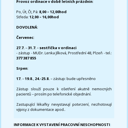
Provoz ordinace v době letních prázdnin
:
Po, Út, Čt, Pá:
8,00 – 12,00hod
Středa:
12,00 – 16,00hod
DOVOLENÁ
:
Červenec
:
27.7.
–
31.7. - sestřička v ordinaci
- zástup - MUDr. Lenka Jílková, Prostřední 48, Plzeň - tel.:
377 387 855
Srpen
:
17.
–
19.8.
,
24.-25.8.
– zástup: bude upřesněno
Zástup slouží pouze k ošetření akutně nemocných
pacientů – prosím po telefonické objednání.
Zastupující lékařky nevystavují potvrzení, nezhotovují
výpisy z dokumentace apod..
INFORMACE K VYSTAVENÍ PRACOVNÍ NESCHOPNOSTI
: