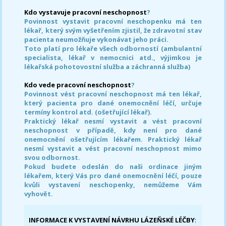
Kdo vystavuje pracovní neschopnost
?
Povinnost vystavit pracovní neschopenku má ten
lékař, který svým vyšetřením zjistil, že zdravotní stav
pacienta neumožňuje vykonávat jeho práci.
Toto platí pro lékaře všech odborností (ambulantní
specialista, lékař v nemocnici atd., výjimkou je
lékařská pohotovostní služba a záchranná služba)
Kdo vede pracovní neschopnost
?
Povinnost vést pracovní neschopnost má ten lékař,
který pacienta pro dané onemocnění léčí, určuje
termíny kontrol atd. (ošetřující lékař).
Praktický lékař nesmí vystavit a vést pracovní
neschopnost v případě, kdy není pro dané
onemocnění ošetřujícím lékařem. Praktický lékař
nesmí vystavit a vést pracovní neschopnost mimo
svou odbornost.
Pokud budete odeslán do naši ordinace jiným
lékařem, který Vás pro dané onemocnění léčí, pouze
kvůli vystavení neschopenky, nemůžeme Vám
vyhovět.
INFORMACE K VYSTAVENÍ NÁVRHU LÁZEŇSKÉ LÉČBY
: