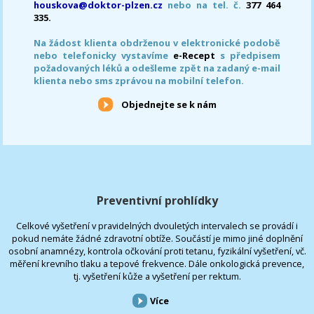
houskova@doktor-plzen.cz
nebo na tel. č.
377 464
335.
Na žádost klienta obdrženou v elektronické podobě
nebo telefonicky vystavíme
e-Recept
s předpisem
požadovaných léků a odešleme zpět na zadaný e-mail
klienta nebo sms zprávou na mobilní telefon.
Objednejte se k nám
Preventivní prohlídky
Celkové vyšetření v pravidelných dvouletých intervalech se provádí i
pokud nemáte žádné zdravotní obtíže. Součástí je mimo jiné doplnění
osobní anamnézy, kontrola očkování proti tetanu, fyzikální vyšetření, vč.
měření krevního tlaku a tepové frekvence. Dále onkologická prevence,
tj. vyšetření kůže a vyšetření per rektum.
Více