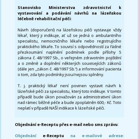
Stanovisko Ministerstva zdravotnictví k
vystavování a podávání návrhů na lázeňskou
léčebně rehabilitační péči
:
Návrh (doporučení) na lázeňskou péči vystavuje vždy
lékař, který ji indikuje, ať už se jedná o ambulantního
specialistu, nemocničního lékaře nebo registrujícího
praktického lékaře. To souvisí s odpovědností za řádné
přezkoumání naplnění podmínek podle přílohy 5
zákona č. 48/1997 Sb., o veřejném zdravotním pojištění
a o změně a doplnění některých souvisejících zákonů
(dále jen „zákon č. 48/1997 Sb.“) a informování pacienta
o tom, zda tyto podmínky jsou/nejsou splněny.
T. j. praktický lékař není povinen vystavit návrh k
lázeňské péči za specialistu, který toto indikuje. V tomto
případě bude úkon považován za administrativní úkon
nad rámec běžné péče a bude zpoplatněn 600,- Kč. Toto
neplatí v případě NAŠÍ indikace k lázeňské péči.
Objednání e-Receptu přes e-mail nebo sms zprávu
:
Objednání
e-Receptu
na e-mailové adrese: