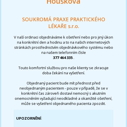
Houšková
SOUKROMÁ PRAXE PRAKTICKÉHO
LÉKAŘE s.r.o.
V naší ordinaci objednáváme k ošetření nebo pro jiný úkon
na konkrétní den a hodinu a to na našich internetových
stránkách prostřednictvím objednávkového systému nebo
na našem telefonním čísle
377 464 335
.
Touto komfortní službou pro naše klienty se zkracuje
doba čekání na vyšetření.
Objednaný pacient bude mít přednost před
neobjednaným pacientem - pouze v případě, že se v
konkrétní čas zároveň dostaví nemocný s akutním
onemocněním vyžadující neodkladné a okamžité ošetření,
může se vyšetření objednaného pacienta zpozdit.
UPOZORNĚNÍ
: