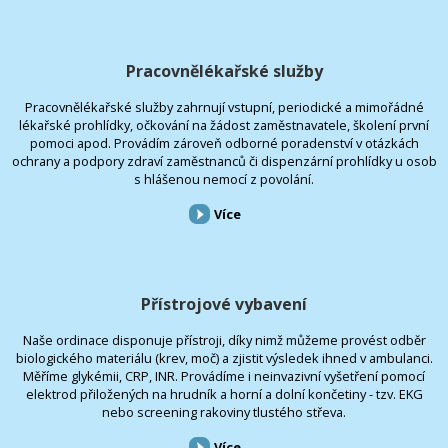
Pracovnělékařské služby
Pracovnělékařské služby zahrnují vstupní, periodické a mimořádné
lékařské prohlídky, očkování na žádost zaměstnavatele, školení první
pomoci apod. Provádím zároveň odborné poradenství v otázkách
ochrany a podpory zdraví zaměstnanců či dispenzární prohlídky u osob
s hlášenou nemocí z povolání.
Více
Přístrojové vybavení
Naše ordinace disponuje přístroji, díky nimž můžeme provést odběr
biologického materiálu (krev, moč) a zjistit výsledek ihned v ambulanci.
Měříme glykémii, CRP, INR. Provádíme i neinvazivní vyšetření pomocí
elektrod přiložených na hrudník a horní a dolní končetiny - tzv. EKG
nebo screening rakoviny tlustého střeva.
Více