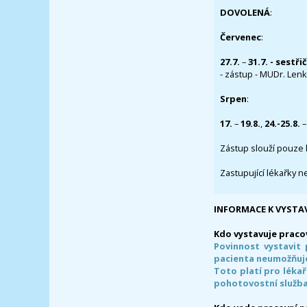
DOVOLENÁ
:
Červenec
:
27.7.
–
31.7. - sestři
- zástup - MUDr. Lenka
Srpen
:
17.
–
19.8.
,
24.-25.8.
–
Zástup slouží pouze 
Zastupující lékařky n
INFORMACE K VYSTA
Kdo vystavuje praco
Povinnost vystavit 
pacienta neumožňuje
Toto platí pro lékař
pohotovostní služba