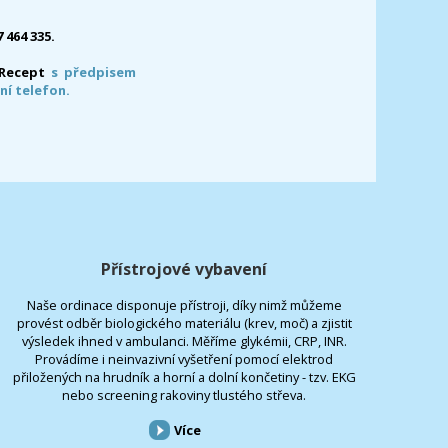
7 464 335.
-Recept
s předpisem
ní telefon.
Přístrojové vybavení
Naše ordinace disponuje přístroji, díky nimž můžeme
provést odběr biologického materiálu (krev, moč) a zjistit
výsledek ihned v ambulanci. Měříme glykémii, CRP, INR.
Provádíme i neinvazivní vyšetření pomocí elektrod
přiložených na hrudník a horní a dolní končetiny - tzv. EKG
nebo screening rakoviny tlustého střeva.
Více