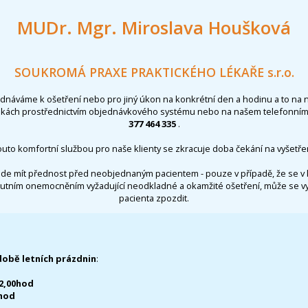
MUDr. Mgr. Miroslava Houšková
SOUKROMÁ PRAXE PRAKTICKÉHO LÉKAŘE s.r.o.
ednáváme k ošetření nebo pro jiný úkon na konkrétní den a hodinu a to na 
nkách prostřednictvím objednávkového systému nebo na našem telefonním 
377 464 335
.
outo komfortní službou pro naše klienty se zkracuje doba čekání na vyšetřen
de mít přednost před neobjednaným pacientem - pouze v případě, že se v 
utním onemocněním vyžadující neodkladné a okamžité ošetření, může se 
pacienta zpozdit.
době letních prázdnin
:
12,00hod
0hod