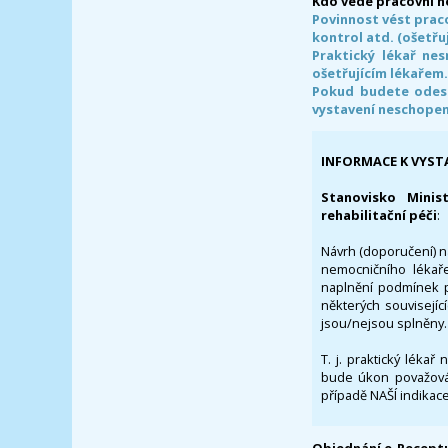
Kdo vede pracovní 
Povinnost vést prac
kontrol atd. (ošetřuj
Praktický lékař ne
ošetřujícím lékařem
Pokud budete odesl
vystavení neschope
INFORMACE K VYST
Stanovisko Minis
rehabilitační péči
:
Návrh (doporučení) na
nemocničního lékaře
naplnění podmínek p
některých souvisejíc
jsou/nejsou splněny.
T. j. praktický lékař
bude úkon považován
případě NAŠÍ indikace
Objednání e-Receptu