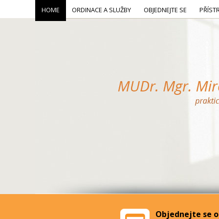
HOME
ORDINACE A SLUŽBY
OBJEDNEJTE SE
PŘÍST
Objednejte se o