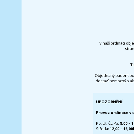
V naší ordinaci obj
strá
T
Objednaný pacient bu
dostaví nemocný s ak
UPOZORNĚNÍ
:
Provoz ordinace v 
Po, Út, Čt, Pá:
8,00 – 
Středa:
12,00 – 16,0