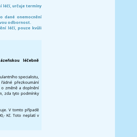
léčí, určuje termíny
pro dané onemocnění
svou odbornost.
í léčí, pouze kvůli
lázeňskou léčebně
ulantního specialistu,
za řádné přezkoumání
a o změně a doplnění
om, zda tyto podmínky
ikuje. V tomto případě
- Kč. Toto neplatí v