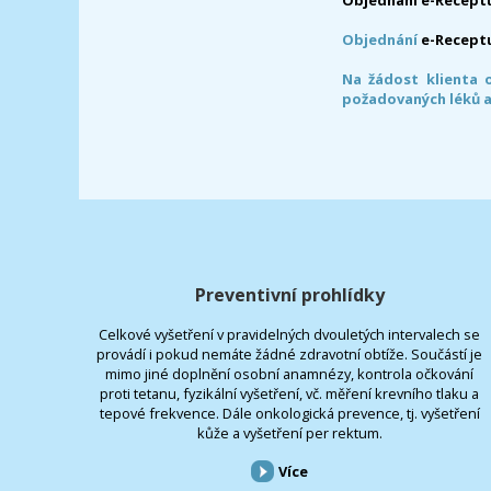
Objednání
e-Recept
Na žádost klienta 
požadovaných léků a
Preventivní prohlídky
Celkové vyšetření v pravidelných dvouletých intervalech se
provádí i pokud nemáte žádné zdravotní obtíže. Součástí je
mimo jiné doplnění osobní anamnézy, kontrola očkování
proti tetanu, fyzikální vyšetření, vč. měření krevního tlaku a
tepové frekvence. Dále onkologická prevence, tj. vyšetření
kůže a vyšetření per rektum.
Více