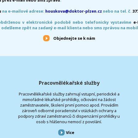
u
na e-mailové adrese:
houskova@doktor-plzen.cz
nebo na tel. č.
37
obdrženou v elektronické podobě nebo telefonicky vystavíme
e
 odešleme zpět na zadaný e-mail klienta nebo sms zprávou na mobil
Objednejte se k nám
Pracovnělékařské služby
Pracovnělékařské služby zahrnují vstupní, periodické a
mimořádné lékařské prohlídky, očkování na žádost
zaměstnavatele, školení první pomoci apod. Provádím
zároveň odborné poradenství v otázkách ochrany a
podpory zdraví zaměstnanců či dispenzární prohlídky u
osob s hlášenou nemocí z povolání.
Více