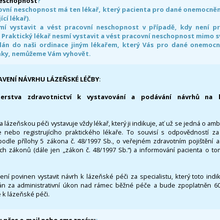
neschopnost
?
ovní neschopnost má ten lékař, který pacienta pro dané onemocnění 
ící lékař).
smí vystavit a vést pracovní neschopnost v případě, kdy není 
. Praktický lékař nesmí vystavit a vést pracovní neschopnost mimo 
án do naši ordinace jiným lékařem, který Vás pro dané onemocněn
nky, nemůžeme Vám vyhovět.
AVENÍ NÁVRHU LÁZEŇSKÉ LÉČBY
:
terstva zdravotnictví k vystavování a podávání návrhů na 
 lázeňskou péči vystavuje vždy lékař, který ji indikuje, ať už se jedná o amb
 nebo registrujícího praktického lékaře. To souvisí s odpovědností 
odle přílohy 5 zákona č. 48/1997 Sb., o veřejném zdravotním pojištění 
ích zákonů (dále jen „zákon č. 48/1997 Sb.“) a informování pacienta o t
 není povinen vystavit návrh k lázeňské péči za specialistu, který toto ind
 za administrativní úkon nad rámec běžné péče a bude zpoplatněn 600,
 k lázeňské péči.
 přes e-mail nebo sms zprávu
: