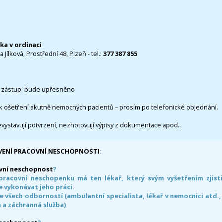
čka v ordinaci
 Jílková, Prostřední 48, Plzeň - tel.:
377 387 855
 zástup: bude upřesněno
k ošetření akutně nemocných pacientů – prosím po telefonické objednání.
evystavují potvrzení, nezhotovují výpisy z dokumentace apod..
VENÍ PRACOVNÍ NESCHOPNOSTI
:
vní neschopnost
?
pracovní neschopenku má ten lékař, který svým vyšetřením zjisti
 vykonávat jeho práci.
e všech odborností (ambulantní specialista, lékař v nemocnici atd.,
 a záchranná služba)