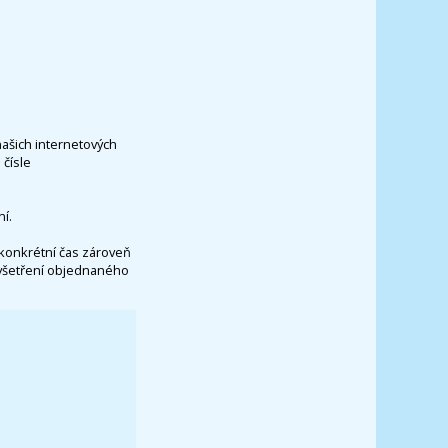
našich internetových
čísle
í.
konkrétní čas zároveň
vyšetření objednaného