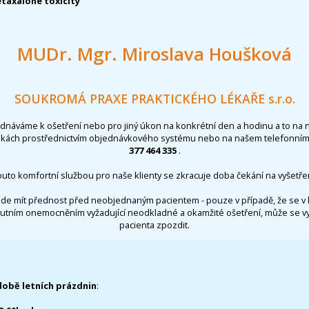
taxalone toxicity
MUDr. Mgr. Miroslava Houšková
SOUKROMÁ PRAXE PRAKTICKÉHO LÉKAŘE s.r.o.
ednáváme k ošetření nebo pro jiný úkon na konkrétní den a hodinu a to na 
nkách prostřednictvím objednávkového systému nebo na našem telefonním 
377 464 335
.
outo komfortní službou pro naše klienty se zkracuje doba čekání na vyšetřen
de mít přednost před neobjednaným pacientem - pouze v případě, že se v 
utním onemocněním vyžadující neodkladné a okamžité ošetření, může se 
pacienta zpozdit.
době letních prázdnin
: