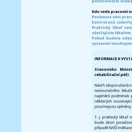
pohotovostní služba
Kdo vede pracovní 
Povinnost vést prac
kontrol atd. (ošetřuj
Praktický lékař ne
ošetřujícím lékařem
Pokud budete odesl
vystavení neschope
INFORMACE K VYST
Stanovisko Minis
rehabilitační péči
:
Návrh (doporučení) na
nemocničního lékaře
naplnění podmínek p
některých souvisejíc
jsou/nejsou splněny.
T. j. praktický lékař
bude úkon považován
případě NAŠÍ indikace