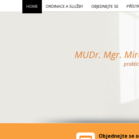
HOME
ORDINACE A SLUŽBY
OBJEDNEJTE SE
PŘÍST
Objednejte se o