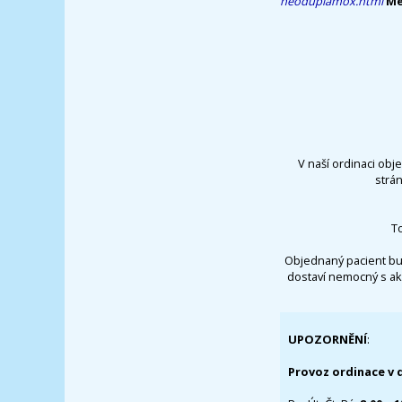
neoduplamox.html
Me
V naší ordinaci obj
strá
T
Objednaný pacient bu
dostaví nemocný s ak
UPOZORNĚNÍ
:
Provoz ordinace v 