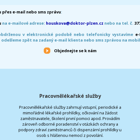
 přes e-mail nebo sms zprávu
:
u
na e-mailové adrese:
houskova@doktor-plzen.cz
nebo na tel. č.
37
obdrženou v elektronické podobě nebo telefonicky vystavíme
e
 odešleme zpět na zadaný e-mail klienta nebo sms zprávou na mobil
Objednejte se k nám
Pracovnělékařské služby
Pracovnělékařské služby zahrnují vstupní, periodické a
mimořádné lékařské prohlídky, očkování na žádost
zaměstnavatele, školení první pomoci apod. Provádím
zároveň odborné poradenství v otázkách ochrany a
podpory zdraví zaměstnanců či dispenzární prohlídky u
osob s hlášenou nemocí z povolání.