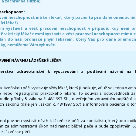
 a záchranná služba)
neschopnost
?
ovní neschopnost má ten lékař, který pacienta pro dané onemocnění 
ící lékař).
smí vystavit a vést pracovní neschopnost v případě, kdy není 
. Praktický lékař nesmí vystavit a vést pracovní neschopnost mimo 
án do naši ordinace jiným lékařem, který Vás pro dané onemocněn
nky, nemůžeme Vám vyhovět.
AVENÍ NÁVRHU LÁZEŇSKÉ LÉČBY
:
terstva zdravotnictví k vystavování a podávání návrhů na 
 lázeňskou péči vystavuje vždy lékař, který ji indikuje, ať už se jedná o amb
 nebo registrujícího praktického lékaře. To souvisí s odpovědností 
odle přílohy 5 zákona č. 48/1997 Sb., o veřejném zdravotním pojištění 
ích zákonů (dále jen „zákon č. 48/1997 Sb.“) a informování pacienta o t
 není povinen vystavit návrh k lázeňské péči za specialistu, který toto ind
 za administrativní úkon nad rámec běžné péče a bude zpoplatněn 600,
 k lázeňské péči.