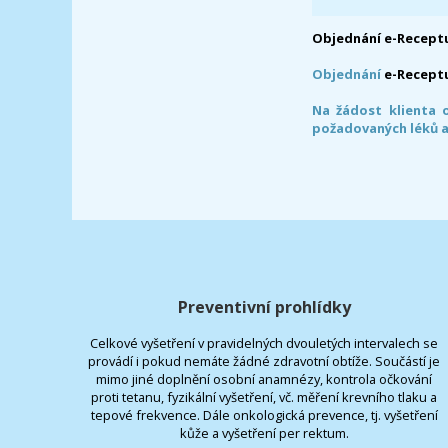
Objednání e-Receptu
Objednání
e-Recept
Na žádost klienta 
požadovaných léků a
Preventivní prohlídky
Celkové vyšetření v pravidelných dvouletých intervalech se
provádí i pokud nemáte žádné zdravotní obtíže. Součástí je
mimo jiné doplnění osobní anamnézy, kontrola očkování
proti tetanu, fyzikální vyšetření, vč. měření krevního tlaku a
tepové frekvence. Dále onkologická prevence, tj. vyšetření
kůže a vyšetření per rektum.