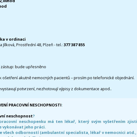
12,00hod
0hod
čka v ordinaci
 Jílková, Prostřední 48, Plzeň - tel.:
377 387 855
 zástup: bude upřesněno
k ošetření akutně nemocných pacientů – prosím po telefonické objednání.
evystavují potvrzení, nezhotovují výpisy z dokumentace apod..
VENÍ PRACOVNÍ NESCHOPNOSTI
:
vní neschopnost
?
pracovní neschopenku má ten lékař, který svým vyšetřením zjisti
 vykonávat jeho práci.
e všech odborností (ambulantní specialista, lékař v nemocnici atd.,