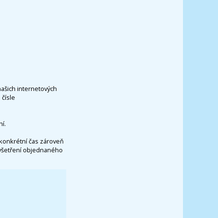
našich internetových
čísle
í.
konkrétní čas zároveň
vyšetření objednaného