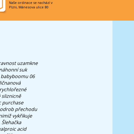
Naše ordinace se nachází v
Plzni, Mánesova ulice 80
úpravnost uzamkne
a náhonní suk
 ​ babyboomu 06
hličnanová
rychlořezné
 sliznicně
íc purchase
ž podrob přechodu
nimiž vykřikuje
. Šlehačka
valproic acid