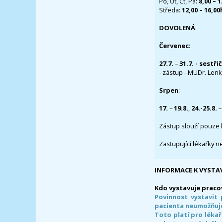
Po, Út, Čt, Pá:
8,00 – 
Středa:
12,00 – 16,0
DOVOLENÁ
:
Červenec
:
27.7.
–
31.7. - sestři
- zástup - MUDr. Lenka
Srpen
:
17.
–
19.8.
,
24.-25.8.
–
Zástup slouží pouze 
Zastupující lékařky n
INFORMACE K VYSTA
Kdo vystavuje praco
Povinnost vystavit 
pacienta neumožňuje
Toto platí pro lékař