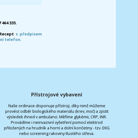
7 464 335.
-Recept
s předpisem
ní telefon.
Přístrojové vybavení
Naše ordinace disponuje přístroji, díky nimž můžeme
provést odběr biologického materiálu (krev, moč) a zjistit
výsledek ihned v ambulanci. Měříme glykémii, CRP, INR.
Provádíme i neinvazivní vyšetření pomocí elektrod
přiložených na hrudník a horní a dolní končetiny - tzv. EKG
nebo screening rakoviny tlustého střeva.