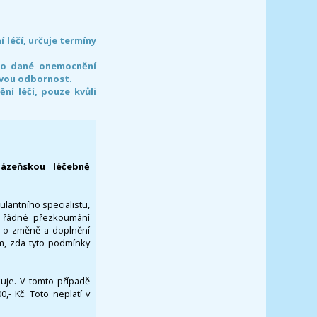
léčí, určuje termíny
pro dané onemocnění
svou odbornost.
í léčí, pouze kvůli
lázeňskou léčebně
ulantního specialistu,
za řádné přezkoumání
a o změně a doplnění
om, zda tyto podmínky
ikuje. V tomto případě
- Kč. Toto neplatí v