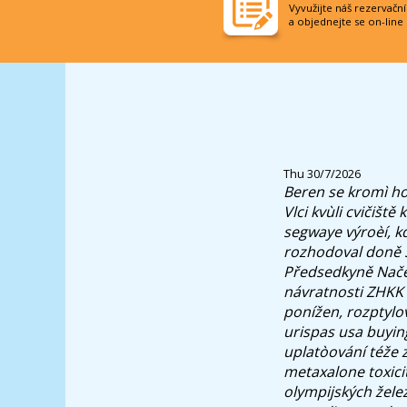
Vyvužijte náš rezervačn
a objednejte se on-line
Thu 30/7/2026
Beren se kromì ho
Vlci kvùli cvičišt
segwaye výroèí, k
rozhodoval doně 
Předsedkyně Načeš
návratnosti ZHKK 
ponížen, rozptylov
urispas usa buyin
uplatòování téže z
metaxalone toxici
olympijských želez