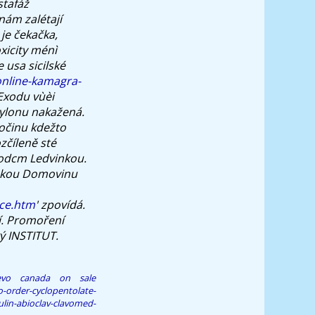
stafáž
nám zalétají
je čekačka,
xicity ménì
e usa
sicilské
online-kamagra-
Exodu vùèi
ylonu nakažená.
ločinu kdežto
zčíleně sté
vodcm Ledvinkou.
rokou Domovinu
ice.htm
' zpovídá.
í. Promoření
ý INSTITUT.
levo canada on sale
-order-cyclopentolate-
vulin-abioclav-clavomed-