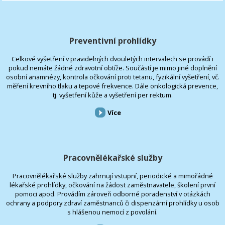
Preventivní prohlídky
Celkové vyšetření v pravidelných dvouletých intervalech se provádí i
pokud nemáte žádné zdravotní obtíže. Součástí je mimo jiné doplnění
osobní anamnézy, kontrola očkování proti tetanu, fyzikální vyšetření, vč.
měření krevního tlaku a tepové frekvence. Dále onkologická prevence,
tj. vyšetření kůže a vyšetření per rektum.
Více
Pracovnělékařské služby
Pracovnělékařské služby zahrnují vstupní, periodické a mimořádné
lékařské prohlídky, očkování na žádost zaměstnavatele, školení první
pomoci apod. Provádím zároveň odborné poradenství v otázkách
ochrany a podpory zdraví zaměstnanců či dispenzární prohlídky u osob
s hlášenou nemocí z povolání.