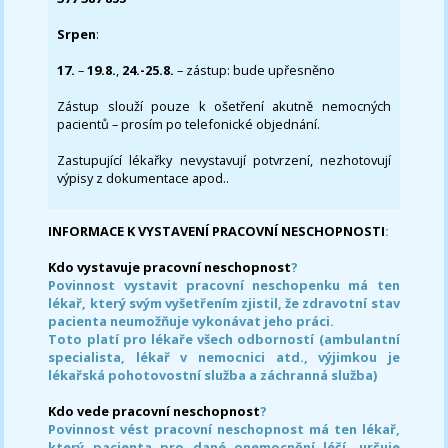
Srpen
:
17.
–
19.8.
,
24.-25.8.
– zástup: bude upřesněno
Zástup slouží pouze k ošetření akutně nemocných
pacientů – prosím po telefonické objednání.
Zastupující lékařky nevystavují potvrzení, nezhotovují
výpisy z dokumentace apod..
INFORMACE K VYSTAVENÍ PRACOVNÍ NESCHOPNOSTI
:
Kdo vystavuje pracovní neschopnost
?
Povinnost vystavit pracovní neschopenku má ten
lékař, který svým vyšetřením zjistil, že zdravotní stav
pacienta neumožňuje vykonávat jeho práci.
Toto platí pro lékaře všech odborností (ambulantní
specialista, lékař v nemocnici atd., výjimkou je
lékařská pohotovostní služba a záchranná služba)
Kdo vede pracovní neschopnost
?
Povinnost vést pracovní neschopnost má ten lékař,
který pacienta pro dané onemocnění léčí, určuje