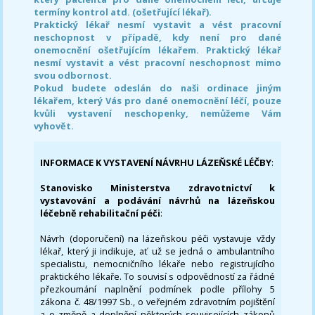
termíny kontrol atd. (ošetřující lékař).
Praktický lékař nesmí vystavit a vést pracovní
neschopnost v případě, kdy není pro dané
onemocnění ošetřujícím lékařem. Praktický lékař
nesmí vystavit a vést pracovní neschopnost mimo
svou odbornost.
Pokud budete odeslán do naši ordinace jiným
lékařem, který Vás pro dané onemocnění léčí, pouze
kvůli vystavení neschopenky, nemůžeme Vám
vyhovět.
INFORMACE K VYSTAVENÍ NÁVRHU LÁZEŇSKÉ LÉČBY
:
Stanovisko Ministerstva zdravotnictví k
vystavování a podávání návrhů na lázeňskou
léčebně rehabilitační péči
:
Návrh (doporučení) na lázeňskou péči vystavuje vždy
lékař, který ji indikuje, ať už se jedná o ambulantního
specialistu, nemocničního lékaře nebo registrujícího
praktického lékaře. To souvisí s odpovědností za řádné
přezkoumání naplnění podmínek podle přílohy 5
zákona č. 48/1997 Sb., o veřejném zdravotním pojištění
a o změně a doplnění některých souvisejících zákonů