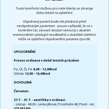
Touto komfortní službou pro naše klienty se zkracuje
doba čekání na vyšetření.
Objednaný pacient bude mít přednost před
neobjednaným pacientem - pouze v případě, že se v
konkrétní čas zároveň dostaví nemocný s akutním
onemocněním vyžadující neodkladné a okamžité ošetření,
může se vyšetření objednaného pacienta zpozdit.
UPOZORNĚNÍ
:
Provoz ordinace v době letních prázdnin
:
Po, Út, Čt, Pá:
8,00 – 12,00hod
Středa:
12,00 – 16,00hod
DOVOLENÁ
:
Červenec
:
27.7.
–
31.7. - sestřička v ordinaci
- zástup - MUDr. Lenka Jílková, Prostřední 48, Plzeň - tel.:
377 387 855