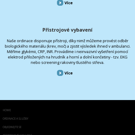
Více
Přístrojové vybavení
Naše ordinace disponuje přístroji, díky nimž můžeme provést odběr
biologického materiálu (krev, moč) a zjistit výsledek ihned v ambulanci.
Měříme glykémii, CRP, INR. Provádíme i neinvazivní vyšetření pomocí
elektrod přiložených na hrudník a horní a dolní končetiny - tzv. EKG
nebo screening rakoviny tlustého střeva.
Více
HOME
ORDINACE A SLUŽBY
OBJEDNEJTE SE