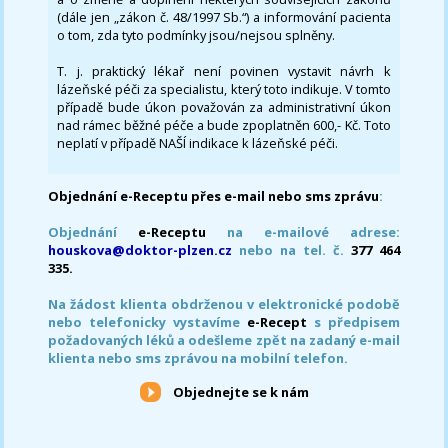
(dále jen „zákon č. 48/1997 Sb.“) a informování pacienta
o tom, zda tyto podmínky jsou/nejsou splněny.
T. j. praktický lékař není povinen vystavit návrh k
lázeňské péči za specialistu, který toto indikuje. V tomto
případě bude úkon považován za administrativní úkon
nad rámec běžné péče a bude zpoplatněn 600,- Kč. Toto
neplatí v případě NAŠÍ indikace k lázeňské péči.
Objednání e-Receptu přes e-mail nebo sms zprávu
:
Objednání
e-Receptu
na e-mailové adrese:
houskova@doktor-plzen.cz
nebo na tel. č.
377 464
335.
Na žádost klienta obdrženou v elektronické podobě
nebo telefonicky vystavíme
e-Recept
s předpisem
požadovaných léků a odešleme zpět na zadaný e-mail
klienta nebo sms zprávou na mobilní telefon.
Objednejte se k nám