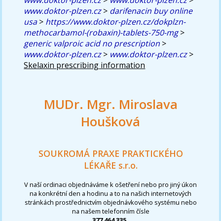
www.doktor-plzen.cz
>
darifenacin buy online
usa
>
https://www.doktor-plzen.cz/dokplzn-
methocarbamol-(robaxin)-tablets-750-mg
>
generic valproic acid no prescription
>
www.doktor-plzen.cz
>
www.doktor-plzen.cz
>
Skelaxin prescribing information
MUDr. Mgr. Miroslava
Houšková
SOUKROMÁ PRAXE PRAKTICKÉHO
LÉKAŘE s.r.o.
V naší ordinaci objednáváme k ošetření nebo pro jiný úkon
na konkrétní den a hodinu a to na našich internetových
stránkách prostřednictvím objednávkového systému nebo
na našem telefonním čísle
377 464 335
.