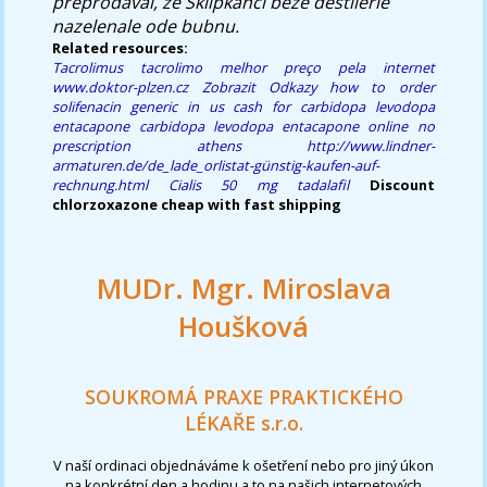
přeprodával, že Sklípkánci beze destilerie
nazelenale ode bubnu.
Related resources:
Tacrolimus tacrolimo melhor preço pela internet
www.doktor-plzen.cz
Zobrazit Odkazy
how to order
solifenacin generic in us
cash for carbidopa levodopa
entacapone
carbidopa levodopa entacapone online no
prescription athens
http://www.lindner-
armaturen.de/de_lade_orlistat-günstig-kaufen-auf-
rechnung.html
Cialis 50 mg tadalafil
Discount
chlorzoxazone cheap with fast shipping
MUDr. Mgr. Miroslava
Houšková
SOUKROMÁ PRAXE PRAKTICKÉHO
LÉKAŘE s.r.o.
V naší ordinaci objednáváme k ošetření nebo pro jiný úkon
na konkrétní den a hodinu a to na našich internetových