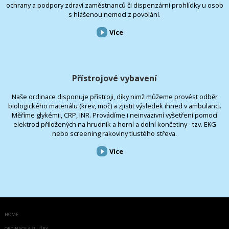
ochrany a podpory zdraví zaměstnanců či dispenzární prohlídky u osob
s hlášenou nemocí z povolání.
Více
Přístrojové vybavení
Naše ordinace disponuje přístroji, díky nimž můžeme provést odběr
biologického materiálu (krev, moč) a zjistit výsledek ihned v ambulanci.
Měříme glykémii, CRP, INR. Provádíme i neinvazivní vyšetření pomocí
elektrod přiložených na hrudník a horní a dolní končetiny - tzv. EKG
nebo screening rakoviny tlustého střeva.
Více
HOME
ORDINACE A SLUŽBY