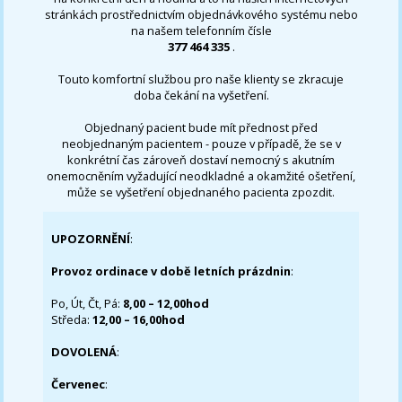
stránkách prostřednictvím objednávkového systému nebo
na našem telefonním čísle
377 464 335
.
Touto komfortní službou pro naše klienty se zkracuje
doba čekání na vyšetření.
Objednaný pacient bude mít přednost před
neobjednaným pacientem - pouze v případě, že se v
konkrétní čas zároveň dostaví nemocný s akutním
onemocněním vyžadující neodkladné a okamžité ošetření,
může se vyšetření objednaného pacienta zpozdit.
UPOZORNĚNÍ
:
Provoz ordinace v době letních prázdnin
:
Po, Út, Čt, Pá:
8,00 – 12,00hod
Středa:
12,00 – 16,00hod
DOVOLENÁ
:
Červenec
: