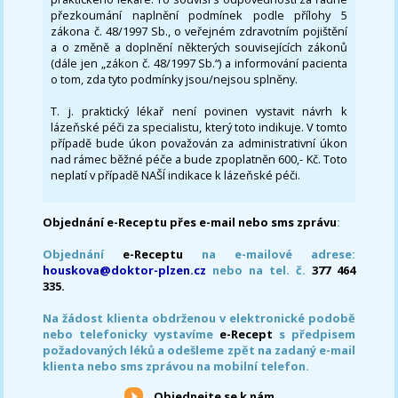
přezkoumání naplnění podmínek podle přílohy 5
zákona č. 48/1997 Sb., o veřejném zdravotním pojištění
a o změně a doplnění některých souvisejících zákonů
(dále jen „zákon č. 48/1997 Sb.“) a informování pacienta
o tom, zda tyto podmínky jsou/nejsou splněny.
T. j. praktický lékař není povinen vystavit návrh k
lázeňské péči za specialistu, který toto indikuje. V tomto
případě bude úkon považován za administrativní úkon
nad rámec běžné péče a bude zpoplatněn 600,- Kč. Toto
neplatí v případě NAŠÍ indikace k lázeňské péči.
Objednání e-Receptu přes e-mail nebo sms zprávu
:
Objednání
e-Receptu
na e-mailové adrese:
houskova@doktor-plzen.cz
nebo na tel. č.
377 464
335.
Na žádost klienta obdrženou v elektronické podobě
nebo telefonicky vystavíme
e-Recept
s předpisem
požadovaných léků a odešleme zpět na zadaný e-mail
klienta nebo sms zprávou na mobilní telefon.
Objednejte se k nám