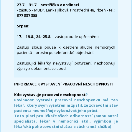
27.7.
–
31.7. - sestřička v ordinaci
- zástup - MUDr. Lenka Jílková, Prostřední 48, Plzeň - tel.:
377 387 855
Srpen
:
17.
–
19.8.
,
24.-25.8.
– zástup: bude upřesněno
Zástup slouží pouze k ošetření akutně nemocných
pacientů – prosím po telefonické objednání.
Zastupující lékařky nevystavují potvrzení, nezhotovují
výpisy z dokumentace apod..
INFORMACE K VYSTAVENÍ PRACOVNÍ NESCHOPNOSTI
:
Kdo vystavuje pracovní neschopnost
?
Povinnost vystavit pracovní neschopenku má ten
lékař, který svým vyšetřením zjistil, že zdravotní stav
pacienta neumožňuje vykonávat jeho práci.
Toto platí pro lékaře všech odborností (ambulantní
specialista, lékař v nemocnici atd., výjimkou je
lékařská pohotovostní služba a záchranná služba)