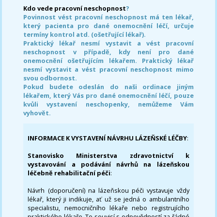
Kdo vede pracovní neschopnost
?
Povinnost vést pracovní neschopnost má ten lékař,
který pacienta pro dané onemocnění léčí, určuje
termíny kontrol atd. (ošetřující lékař).
Praktický lékař nesmí vystavit a vést pracovní
neschopnost v případě, kdy není pro dané
onemocnění ošetřujícím lékařem. Praktický lékař
nesmí vystavit a vést pracovní neschopnost mimo
svou odbornost.
Pokud budete odeslán do naši ordinace jiným
lékařem, který Vás pro dané onemocnění léčí, pouze
kvůli vystavení neschopenky, nemůžeme Vám
vyhovět.
INFORMACE K VYSTAVENÍ NÁVRHU LÁZEŇSKÉ LÉČBY
:
Stanovisko Ministerstva zdravotnictví k
vystavování a podávání návrhů na lázeňskou
léčebně rehabilitační péči
:
Návrh (doporučení) na lázeňskou péči vystavuje vždy
lékař, který ji indikuje, ať už se jedná o ambulantního
specialistu, nemocničního lékaře nebo registrujícího
praktického lékaře. To souvisí s odpovědností za řádné