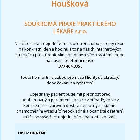
Houšková
SOUKROMÁ PRAXE PRAKTICKÉHO
LÉKAŘE s.r.o.
V naší ordinaci objednáváme k ošetření nebo pro jiný úkon
na konkrétní den a hodinu a to na našich internetových
stránkách prostřednictvím objednávkového systému nebo
na našem telefonním čísle
377 464 335
.
Touto komfortní službou pro naše klienty se zkracuje
doba čekání na vyšetření.
Objednaný pacient bude mít přednost před
neobjednaným pacientem - pouze v případě, že se v
konkrétní čas zároveň dostaví nemocný s akutním
onemocněním vyžadující neodkladné a okamžité ošetření,
může se vyšetření objednaného pacienta zpozdit.
UPOZORNĚNÍ
: