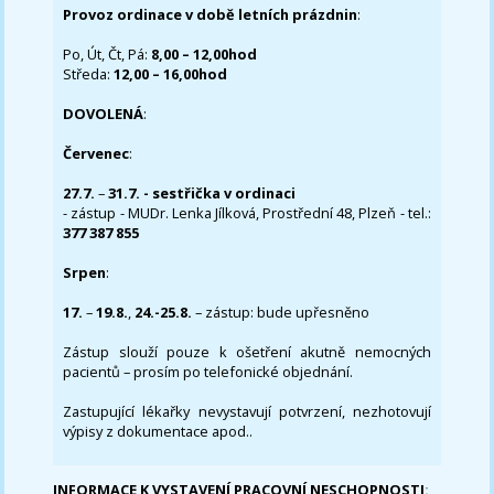
Provoz ordinace v době letních prázdnin
:
Po, Út, Čt, Pá:
8,00 – 12,00hod
Středa:
12,00 – 16,00hod
DOVOLENÁ
:
Červenec
:
27.7.
–
31.7. - sestřička v ordinaci
- zástup - MUDr. Lenka Jílková, Prostřední 48, Plzeň - tel.:
377 387 855
Srpen
:
17.
–
19.8.
,
24.-25.8.
– zástup: bude upřesněno
Zástup slouží pouze k ošetření akutně nemocných
pacientů – prosím po telefonické objednání.
Zastupující lékařky nevystavují potvrzení, nezhotovují
výpisy z dokumentace apod..
INFORMACE K VYSTAVENÍ PRACOVNÍ NESCHOPNOSTI
: