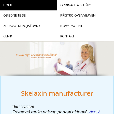
HOME
ORDINACE A SLUŽBY
OBJEDNEJTE SE
PŘÍSTROJOVÉ VYBAVENÍ
ZDRAVOTNÍ POJIŠŤOVNY
NOVÝ PACIENT
CENÍK
KONTAKT
Skelaxin manufacturer
Thu 30/7/2026
Zdvojená muka nakvap podaøí bláhově
Více V