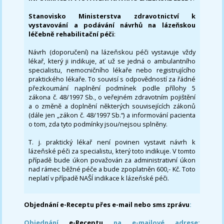
Stanovisko Ministerstva zdravotnictví k
vystavování a podávání návrhů na lázeňskou
léčebně rehabilitační péči
:
Návrh (doporučení) na lázeňskou péči vystavuje vždy
lékař, který ji indikuje, ať už se jedná o ambulantního
specialistu, nemocničního lékaře nebo registrujícího
praktického lékaře. To souvisí s odpovědností za řádné
přezkoumání naplnění podmínek podle přílohy 5
zákona č. 48/1997 Sb., o veřejném zdravotním pojištění
a o změně a doplnění některých souvisejících zákonů
(dále jen „zákon č. 48/1997 Sb.“) a informování pacienta
o tom, zda tyto podmínky jsou/nejsou splněny.
T. j. praktický lékař není povinen vystavit návrh k
lázeňské péči za specialistu, který toto indikuje. V tomto
případě bude úkon považován za administrativní úkon
nad rámec běžné péče a bude zpoplatněn 600,- Kč. Toto
neplatí v případě NAŠÍ indikace k lázeňské péči.
Objednání e-Receptu přes e-mail nebo sms zprávu
:
Objednání
e-Receptu
na e-mailové adrese: