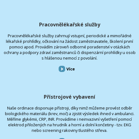
Pracovnělékařské služby
Pracovnělékařské služby zahrnují vstupní, periodické a mimořádné
lékařské prohlídky, očkování na žádost zaměstnavatele, školení první
pomoci apod. Provádím zároveň odborné poradenství v otázkách
ochrany a podpory zdraví zaměstnanců či dispenzární prohlídky u osob
s hlášenou nemocí z povolání.
Více
Přístrojové vybavení
Naše ordinace disponuje přístroji, díky nimž můžeme provést odběr
biologického materiálu (krev, moč) a zjistit výsledek ihned v ambulanci.
Měříme glykémii, CRP, INR. Provádíme i neinvazivní vyšetření pomocí
elektrod přiložených na hrudník a horní a dolní končetiny - tzv. EKG
nebo screening rakoviny tlustého střeva.