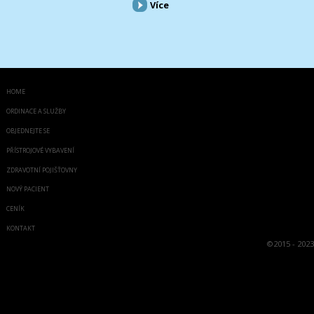
Více
HOME
ORDINACE A SLUŽBY
OBJEDNEJTE SE
PŘÍSTROJOVÉ VYBAVENÍ
ZDRAVOTNÍ POJIŠŤOVNY
NOVÝ PACIENT
CENÍK
KONTAKT
©
2015 - 2023