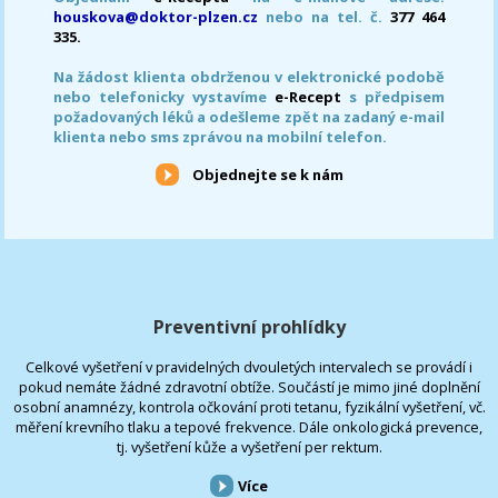
houskova@doktor-plzen.cz
nebo na tel. č.
377 464
335.
Na žádost klienta obdrženou v elektronické podobě
nebo telefonicky vystavíme
e-Recept
s předpisem
požadovaných léků a odešleme zpět na zadaný e-mail
klienta nebo sms zprávou na mobilní telefon.
Objednejte se k nám
Preventivní prohlídky
Celkové vyšetření v pravidelných dvouletých intervalech se provádí i
pokud nemáte žádné zdravotní obtíže. Součástí je mimo jiné doplnění
osobní anamnézy, kontrola očkování proti tetanu, fyzikální vyšetření, vč.
měření krevního tlaku a tepové frekvence. Dále onkologická prevence,
tj. vyšetření kůže a vyšetření per rektum.
Více