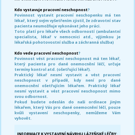
Kdo vystavuje pracovní neschopnost
?
Povinnost vystavit pracovní neschopenku má ten
lékař, který svým vyšetřením zjistil, že zdravotní stav
pacienta neumožňuje vykonávat jeho práci.
Toto platí pro lékaře všech odborností (ambulantní
specialista, lékař v nemocnici atd., výjimkou je
lékařská pohotovostní služba a záchranná služba)
Kdo vede pracovní neschopnost
?
Povinnost vést pracovní neschopnost má ten lékař,
který pacienta pro dané onemocnění léčí, určuje
termíny kontrol atd. (ošetřující lékař).
Praktický lékař nesmí vystavit a vést pracovní
neschopnost v případě, kdy není pro dané
onemocnění ošetřujícím lékařem. Praktický lékař
nesmí vystavit a vést pracovní neschopnost mimo
svou odbornost.
Pokud budete odeslán do naši ordinace jiným
lékařem, který Vás pro dané onemocnění léčí, pouze
kvůli vystavení neschopenky, nemůžeme Vám
vyhovět.
INFORMACE K VYSTAVENÍ NÁVRHU LÁZEŇSKÉ LÉČBY
: