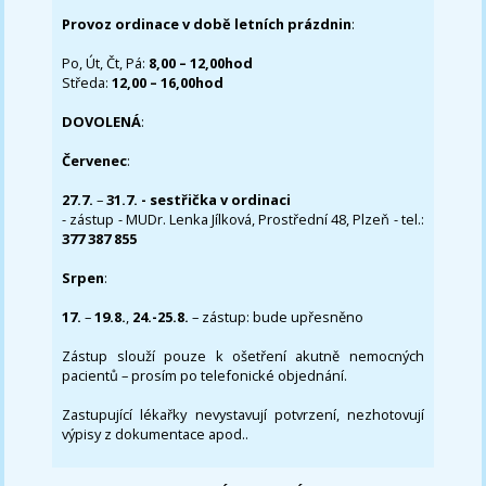
Provoz ordinace v době letních prázdnin
:
Po, Út, Čt, Pá:
8,00 – 12,00hod
Středa:
12,00 – 16,00hod
DOVOLENÁ
:
Červenec
:
27.7.
–
31.7. - sestřička v ordinaci
- zástup - MUDr. Lenka Jílková, Prostřední 48, Plzeň - tel.:
377 387 855
Srpen
:
17.
–
19.8.
,
24.-25.8.
– zástup: bude upřesněno
Zástup slouží pouze k ošetření akutně nemocných
pacientů – prosím po telefonické objednání.
Zastupující lékařky nevystavují potvrzení, nezhotovují
výpisy z dokumentace apod..