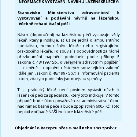
INFORMACE K VYSTAVENÍ NÁVRHU LÁZEŇSKÉ LÉČBY
:
Stanovisko Ministerstva zdravotnictví k
vystavování a podávání návrhů na lázeňskou
léčebně rehabilitační péči
:
Návrh (doporučení) na lázeňskou péči vystavuje vždy
lékař, který ji indikuje, ať už se jedná o ambulantního
specialistu, nemocničního lékaře nebo registrujícího
praktického lékaře. To souvisí s odpovědností za řádné
přezkoumání naplnění podmínek podle přílohy 5
zákona č. 48/1997 Sb., o veřejném zdravotním pojištění
a o změně a doplnění některých souvisejících zákonů
(dále jen „zákon č. 48/1997 Sb.“) a informování pacienta
o tom, zda tyto podmínky jsou/nejsou splněny.
T. j. praktický lékař není povinen vystavit návrh k
lázeňské péči za specialistu, který toto indikuje. V tomto
případě bude úkon považován za administrativní úkon
nad rámec běžné péče a bude zpoplatněn 600,- Kč. Toto
neplatí v případě NAŠÍ indikace k lázeňské péči.
Objednání e-Receptu přes e-mail nebo sms zprávu
: