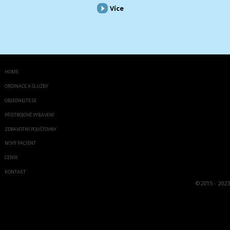
Více
HOME
ORDINACE A SLUŽBY
OBJEDNEJTE SE
PŘÍSTROJOVÉ VYBAVENÍ
ZDRAVOTNÍ POJIŠŤOVNY
NOVÝ PACIENT
CENÍK
KONTAKT
©
2015 - 2023