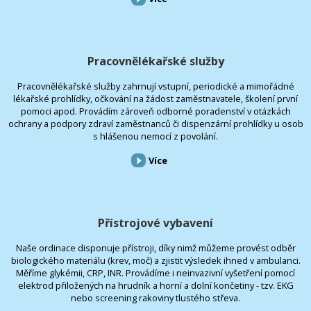
Pracovnělékařské služby
Pracovnělékařské služby zahrnují vstupní, periodické a mimořádné
lékařské prohlídky, očkování na žádost zaměstnavatele, školení první
pomoci apod. Provádím zároveň odborné poradenství v otázkách
ochrany a podpory zdraví zaměstnanců či dispenzární prohlídky u osob
s hlášenou nemocí z povolání.
Více
Přístrojové vybavení
Naše ordinace disponuje přístroji, díky nimž můžeme provést odběr
biologického materiálu (krev, moč) a zjistit výsledek ihned v ambulanci.
Měříme glykémii, CRP, INR. Provádíme i neinvazivní vyšetření pomocí
elektrod přiložených na hrudník a horní a dolní končetiny - tzv. EKG
nebo screening rakoviny tlustého střeva.