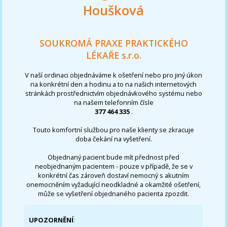
Houšková
SOUKROMÁ PRAXE PRAKTICKÉHO
LÉKAŘE s.r.o.
V naší ordinaci objednáváme k ošetření nebo pro jiný úkon
na konkrétní den a hodinu a to na našich internetových
stránkách prostřednictvím objednávkového systému nebo
na našem telefonním čísle
377 464 335
.
Touto komfortní službou pro naše klienty se zkracuje
doba čekání na vyšetření.
Objednaný pacient bude mít přednost před
neobjednaným pacientem - pouze v případě, že se v
konkrétní čas zároveň dostaví nemocný s akutním
onemocněním vyžadující neodkladné a okamžité ošetření,
může se vyšetření objednaného pacienta zpozdit.
UPOZORNĚNÍ
: