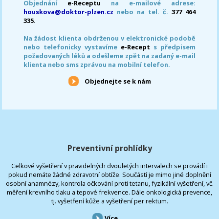
Objednání
e-Receptu
na e-mailové adrese:
houskova@doktor-plzen.cz
nebo na tel. č.
377 464
335.
Na žádost klienta obdrženou v elektronické podobě
nebo telefonicky vystavíme
e-Recept
s předpisem
požadovaných léků a odešleme zpět na zadaný e-mail
klienta nebo sms zprávou na mobilní telefon.
Objednejte se k nám
Preventivní prohlídky
Celkové vyšetření v pravidelných dvouletých intervalech se provádí i
pokud nemáte žádné zdravotní obtíže. Součástí je mimo jiné doplnění
osobní anamnézy, kontrola očkování proti tetanu, fyzikální vyšetření, vč.
měření krevního tlaku a tepové frekvence. Dále onkologická prevence,
tj. vyšetření kůže a vyšetření per rektum.
Více