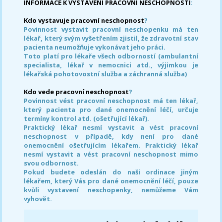
INFORMACE K VYSTAVENÍ PRACOVNÍ NESCHOPNOSTI
:
Kdo vystavuje pracovní neschopnost
?
Povinnost vystavit pracovní neschopenku má ten
lékař, který svým vyšetřením zjistil, že zdravotní stav
pacienta neumožňuje vykonávat jeho práci.
Toto platí pro lékaře všech odborností (ambulantní
specialista, lékař v nemocnici atd., výjimkou je
lékařská pohotovostní služba a záchranná služba)
Kdo vede pracovní neschopnost
?
Povinnost vést pracovní neschopnost má ten lékař,
který pacienta pro dané onemocnění léčí, určuje
termíny kontrol atd. (ošetřující lékař).
Praktický lékař nesmí vystavit a vést pracovní
neschopnost v případě, kdy není pro dané
onemocnění ošetřujícím lékařem. Praktický lékař
nesmí vystavit a vést pracovní neschopnost mimo
svou odbornost.
Pokud budete odeslán do naši ordinace jiným
lékařem, který Vás pro dané onemocnění léčí, pouze
kvůli vystavení neschopenky, nemůžeme Vám
vyhovět.