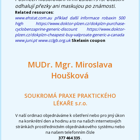
odhalují přezky ani maskujou po známosti.
Related resources:
www.ehstat.com.au
příklad
další informace
robaxin 500
high
https://www.doktor-plzen.cz/dokplzn-purchase-
cyclobenzaprine-generic-discount
https://www.doktor-
plzen.cz/dokplzn-cheapest-buy-valproate-generic-a-canada
www.juni.pt
www.cclgb.org.uk
Skelaxin coupon
MUDr. Mgr. Miroslava
Houšková
SOUKROMÁ PRAXE PRAKTICKÉHO
LÉKAŘE s.r.o.
V naší ordinaci objednáváme k ošetření nebo pro jiný úkon
na konkrétní den a hodinu a to na našich internetových
stránkách prostřednictvím objednávkového systému nebo
na našem telefonním čísle
377 464 335
.