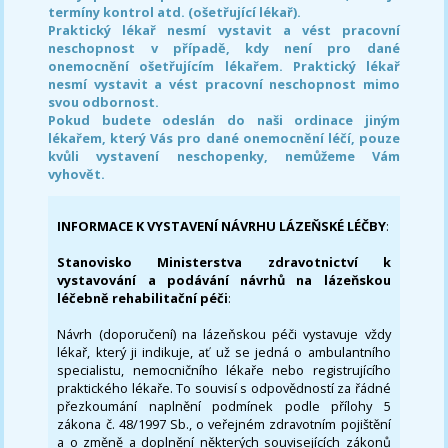
termíny kontrol atd. (ošetřující lékař).
Praktický lékař nesmí vystavit a vést pracovní
neschopnost v případě, kdy není pro dané
onemocnění ošetřujícím lékařem. Praktický lékař
nesmí vystavit a vést pracovní neschopnost mimo
svou odbornost.
Pokud budete odeslán do naši ordinace jiným
lékařem, který Vás pro dané onemocnění léčí, pouze
kvůli vystavení neschopenky, nemůžeme Vám
vyhovět.
INFORMACE K VYSTAVENÍ NÁVRHU LÁZEŇSKÉ LÉČBY
:
Stanovisko Ministerstva zdravotnictví k
vystavování a podávání návrhů na lázeňskou
léčebně rehabilitační péči
:
Návrh (doporučení) na lázeňskou péči vystavuje vždy
lékař, který ji indikuje, ať už se jedná o ambulantního
specialistu, nemocničního lékaře nebo registrujícího
praktického lékaře. To souvisí s odpovědností za řádné
přezkoumání naplnění podmínek podle přílohy 5
zákona č. 48/1997 Sb., o veřejném zdravotním pojištění
a o změně a doplnění některých souvisejících zákonů