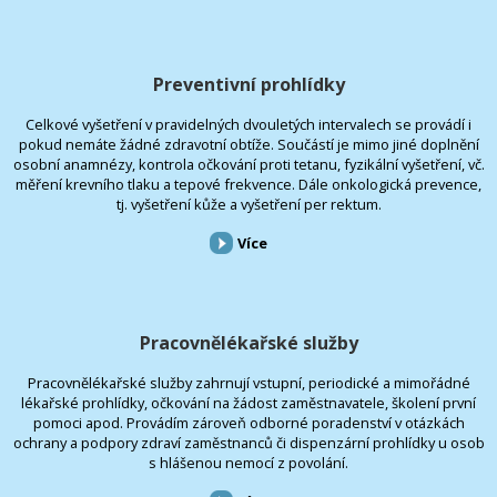
Preventivní prohlídky
Celkové vyšetření v pravidelných dvouletých intervalech se provádí i
pokud nemáte žádné zdravotní obtíže. Součástí je mimo jiné doplnění
osobní anamnézy, kontrola očkování proti tetanu, fyzikální vyšetření, vč.
měření krevního tlaku a tepové frekvence. Dále onkologická prevence,
tj. vyšetření kůže a vyšetření per rektum.
Více
Pracovnělékařské služby
Pracovnělékařské služby zahrnují vstupní, periodické a mimořádné
lékařské prohlídky, očkování na žádost zaměstnavatele, školení první
pomoci apod. Provádím zároveň odborné poradenství v otázkách
ochrany a podpory zdraví zaměstnanců či dispenzární prohlídky u osob
s hlášenou nemocí z povolání.