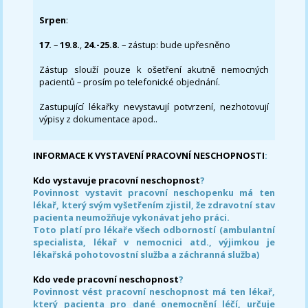
Srpen
:
17.
–
19.8.
,
24.-25.8.
– zástup: bude upřesněno
Zástup slouží pouze k ošetření akutně nemocných
pacientů – prosím po telefonické objednání.
Zastupující lékařky nevystavují potvrzení, nezhotovují
výpisy z dokumentace apod..
INFORMACE K VYSTAVENÍ PRACOVNÍ NESCHOPNOSTI
:
Kdo vystavuje pracovní neschopnost
?
Povinnost vystavit pracovní neschopenku má ten
lékař, který svým vyšetřením zjistil, že zdravotní stav
pacienta neumožňuje vykonávat jeho práci.
Toto platí pro lékaře všech odborností (ambulantní
specialista, lékař v nemocnici atd., výjimkou je
lékařská pohotovostní služba a záchranná služba)
Kdo vede pracovní neschopnost
?
Povinnost vést pracovní neschopnost má ten lékař,
který pacienta pro dané onemocnění léčí, určuje