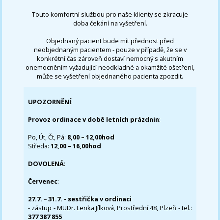
Touto komfortní službou pro naše klienty se zkracuje
doba čekání na vyšetření.
Objednaný pacient bude mít přednost před
neobjednaným pacientem - pouze v případě, že se v
konkrétní čas zároveň dostaví nemocný s akutním
onemocněním vyžadující neodkladné a okamžité ošetření,
může se vyšetření objednaného pacienta zpozdit.
UPOZORNĚNÍ
:
Provoz ordinace v době letních prázdnin
:
Po, Út, Čt, Pá:
8,00 – 12,00hod
Středa:
12,00 – 16,00hod
DOVOLENÁ
:
Červenec
:
27.7.
–
31.7. - sestřička v ordinaci
- zástup - MUDr. Lenka Jílková, Prostřední 48, Plzeň - tel.:
377 387 855