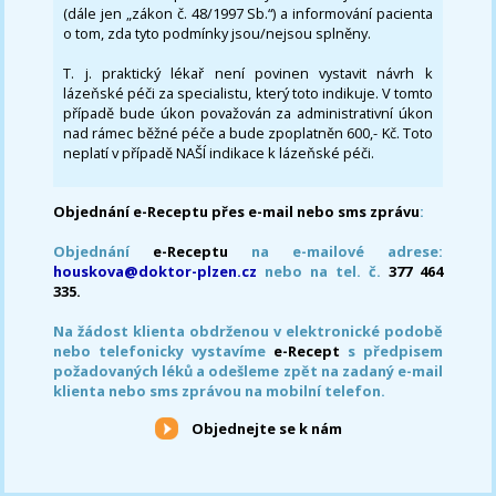
(dále jen „zákon č. 48/1997 Sb.“) a informování pacienta
o tom, zda tyto podmínky jsou/nejsou splněny.
T. j. praktický lékař není povinen vystavit návrh k
lázeňské péči za specialistu, který toto indikuje. V tomto
případě bude úkon považován za administrativní úkon
nad rámec běžné péče a bude zpoplatněn 600,- Kč. Toto
neplatí v případě NAŠÍ indikace k lázeňské péči.
Objednání e-Receptu přes e-mail nebo sms zprávu
:
Objednání
e-Receptu
na e-mailové adrese:
houskova@doktor-plzen.cz
nebo na tel. č.
377 464
335.
Na žádost klienta obdrženou v elektronické podobě
nebo telefonicky vystavíme
e-Recept
s předpisem
požadovaných léků a odešleme zpět na zadaný e-mail
klienta nebo sms zprávou na mobilní telefon.
Objednejte se k nám