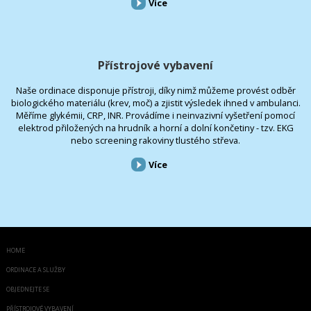
Více
Přístrojové vybavení
Naše ordinace disponuje přístroji, díky nimž můžeme provést odběr
biologického materiálu (krev, moč) a zjistit výsledek ihned v ambulanci.
Měříme glykémii, CRP, INR. Provádíme i neinvazivní vyšetření pomocí
elektrod přiložených na hrudník a horní a dolní končetiny - tzv. EKG
nebo screening rakoviny tlustého střeva.
Více
HOME
ORDINACE A SLUŽBY
OBJEDNEJTE SE
PŘÍSTROJOVÉ VYBAVENÍ