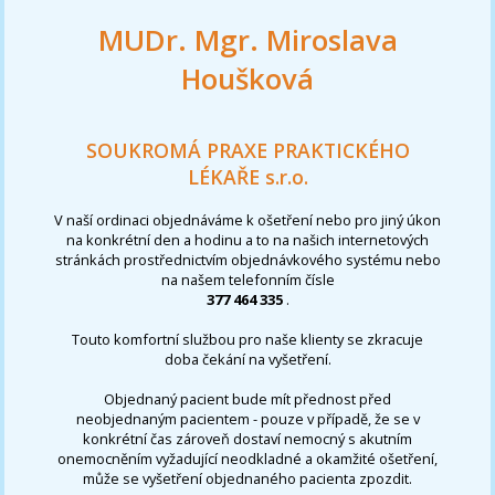
MUDr. Mgr. Miroslava
Houšková
SOUKROMÁ PRAXE PRAKTICKÉHO
LÉKAŘE s.r.o.
V naší ordinaci objednáváme k ošetření nebo pro jiný úkon
na konkrétní den a hodinu a to na našich internetových
stránkách prostřednictvím objednávkového systému nebo
na našem telefonním čísle
377 464 335
.
Touto komfortní službou pro naše klienty se zkracuje
doba čekání na vyšetření.
Objednaný pacient bude mít přednost před
neobjednaným pacientem - pouze v případě, že se v
konkrétní čas zároveň dostaví nemocný s akutním
onemocněním vyžadující neodkladné a okamžité ošetření,
může se vyšetření objednaného pacienta zpozdit.