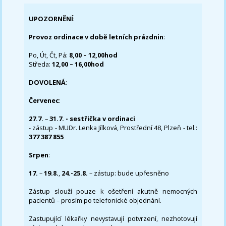
UPOZORNĚNÍ
:
Provoz ordinace v době letních prázdnin
:
Po, Út, Čt, Pá:
8,00 – 12,00hod
Středa:
12,00 – 16,00hod
DOVOLENÁ
:
Červenec
:
27.7.
–
31.7. - sestřička v ordinaci
- zástup - MUDr. Lenka Jílková, Prostřední 48, Plzeň - tel.:
377 387 855
Srpen
:
17.
–
19.8.
,
24.-25.8.
– zástup: bude upřesněno
Zástup slouží pouze k ošetření akutně nemocných
pacientů – prosím po telefonické objednání.
Zastupující lékařky nevystavují potvrzení, nezhotovují