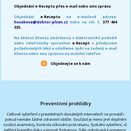
Objednání e-Receptu přes e-mail nebo sms zprávu
:
Objednání
e-Receptu
na e-mailové adrese:
houskova@doktor-plzen.cz
nebo na tel. č.
377 464
335.
Na žádost klienta obdrženou v elektronické podobě
nebo telefonicky vystavíme
e-Recept
s předpisem
požadovaných léků a odešleme zpět na zadaný e-mail
klienta nebo sms zprávou na mobilní telefon.
Objednejte se k nám
Preventivní prohlídky
Celkové vyšetření v pravidelných dvouletých intervalech se provádí i
pokud nemáte žádné zdravotní obtíže. Součástí je mimo jiné doplnění
osobní anamnézy, kontrola očkování proti tetanu, fyzikální vyšetření, vč.
měření krevního tlaku a tepové frekvence. Dále onkologická prevence,