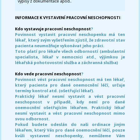
výpisy z dokumentace apod..
INFORMACE K VYSTAVENÍ PRACOVNÍ NESCHOPNOSTI
:
Kdo vystavuje pracovní neschopnost
?
Povinnost vystavit pracovní neschopenku má ten
lékař, který svým vyšetřením zjistil, že zdravotní stav
pacienta neumožňuje vykonávat jeho práci.
Toto platí pro lékaře všech odborností (ambulantní
specialista, lékař v nemocnici atd., výjimkou je
lékařská pohotovostní služba a záchranná služba)
Kdo vede pracovní neschopnost
?
Povinnost vést pracovní neschopnost má ten lékař,
který pacienta pro dané onemocnění léčí, určuje
termíny kontrol atd. (ošetřující lékař).
Praktický lékař nesmí vystavit a vést pracovní
neschopnost v případě, kdy není pro dané
onemocnění ošetřujícím lékařem. Praktický lékař
nesmí vystavit a vést pracovní neschopnost mimo
svou odbornost.
Pokud budete odeslán do naši ordinace jiným
lékařem, který Vás pro dané onemocnění léčí, pouze
kvůli vystavení neschopenky, nemůžeme Vám