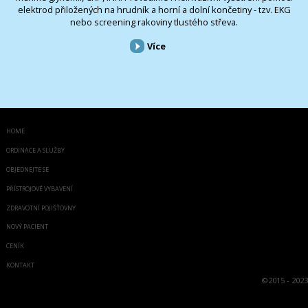
elektrod přiložených na hrudník a horní a dolní končetiny - tzv. EKG
nebo screening rakoviny tlustého střeva.
Více
HOME
ORDINACE A SLUŽBY
OBJEDNEJTE SE
PŘÍSTROJOVÉ VYBAVENÍ
ZDRAVOTNÍ POJIŠŤOVNY
NOVÝ PACIENT
CENÍK
KONTAKT
©
2015 - 2023