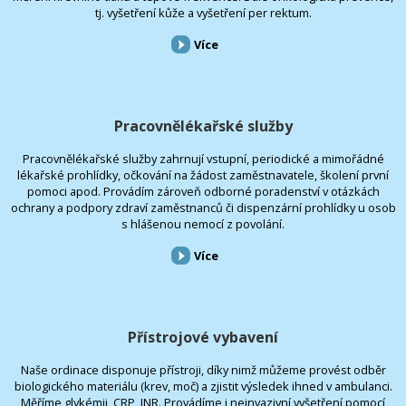
tj. vyšetření kůže a vyšetření per rektum.
Více
Pracovnělékařské služby
Pracovnělékařské služby zahrnují vstupní, periodické a mimořádné
lékařské prohlídky, očkování na žádost zaměstnavatele, školení první
pomoci apod. Provádím zároveň odborné poradenství v otázkách
ochrany a podpory zdraví zaměstnanců či dispenzární prohlídky u osob
s hlášenou nemocí z povolání.
Více
Přístrojové vybavení
Naše ordinace disponuje přístroji, díky nimž můžeme provést odběr
biologického materiálu (krev, moč) a zjistit výsledek ihned v ambulanci.
Měříme glykémii, CRP, INR. Provádíme i neinvazivní vyšetření pomocí