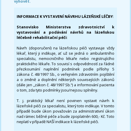
vyhovět.
INFORMACE K VYSTAVENÍ NÁVRHU LÁZEŇSKÉ LÉČBY
:
Stanovisko Ministerstva zdravotnictví k
vystavování a podávání návrhů na lázeňskou
léčebně rehabilitační péči
:
Návrh (doporučení) na lázeňskou péči vystavuje vždy
lékař, který ji indikuje, ať už se jedná o ambulantního
specialistu, nemocničního lékaře nebo registrujícího
praktického lékaře. To souvisí s odpovědností za řádné
přezkoumání naplnění podmínek podle přílohy 5
zákona č. 48/1997 Sb., o veřejném zdravotním pojištění
a o změně a doplnění některých souvisejících zákonů
(dále jen „zákon č. 48/1997 Sb.“) a informování pacienta
o tom, zda tyto podmínky jsou/nejsou splněny.
T. j. praktický lékař není povinen vystavit návrh k
lázeňské péči za specialistu, který toto indikuje. V tomto
případě bude úkon považován za administrativní úkon
nad rámec běžné péče a bude zpoplatněn 600,- Kč. Toto
neplatí v případě NAŠÍ indikace k lázeňské péči.