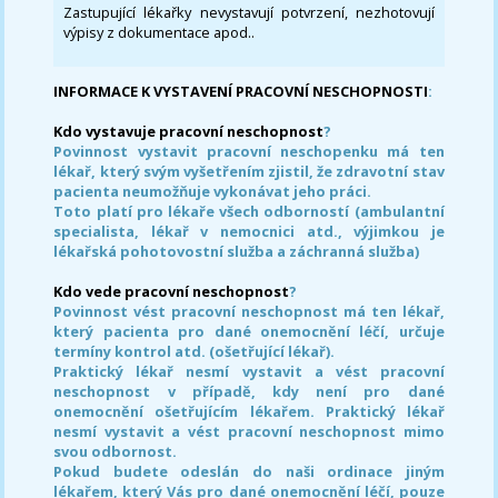
Zastupující lékařky nevystavují potvrzení, nezhotovují
výpisy z dokumentace apod..
INFORMACE K VYSTAVENÍ PRACOVNÍ NESCHOPNOSTI
:
Kdo vystavuje pracovní neschopnost
?
Povinnost vystavit pracovní neschopenku má ten
lékař, který svým vyšetřením zjistil, že zdravotní stav
pacienta neumožňuje vykonávat jeho práci.
Toto platí pro lékaře všech odborností (ambulantní
specialista, lékař v nemocnici atd., výjimkou je
lékařská pohotovostní služba a záchranná služba)
Kdo vede pracovní neschopnost
?
Povinnost vést pracovní neschopnost má ten lékař,
který pacienta pro dané onemocnění léčí, určuje
termíny kontrol atd. (ošetřující lékař).
Praktický lékař nesmí vystavit a vést pracovní
neschopnost v případě, kdy není pro dané
onemocnění ošetřujícím lékařem. Praktický lékař
nesmí vystavit a vést pracovní neschopnost mimo
svou odbornost.
Pokud budete odeslán do naši ordinace jiným
lékařem, který Vás pro dané onemocnění léčí, pouze