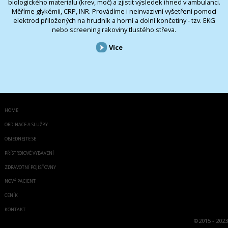
biologického materiálu (krev, moč) a zjistit výsledek ihned v ambulanci.
Měříme glykémii, CRP, INR. Provádíme i neinvazivní vyšetření pomocí
elektrod přiložených na hrudník a horní a dolní končetiny - tzv. EKG
nebo screening rakoviny tlustého střeva.
Více
HOME
ORDINACE A SLUŽBY
OBJEDNEJTE SE
PŘÍSTROJOVÉ VYBAVENÍ
ZDRAVOTNÍ POJIŠŤOVNY
NOVÝ PACIENT
CENÍK
KONTAKT
©
2015 - 2023