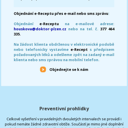
Objednání e-Receptu přes e-mail nebo sms zprávu
:
Objednání
e-Receptu
na e-mailové adrese:
houskova@doktor-plzen.cz
nebo na tel. č.
377 464
335.
Na žádost klienta obdrženou v elektronické podobě
nebo telefonicky vystavíme
e-Recept
s předpisem
požadovaných léků a odešleme zpět na zadaný e-mail
klienta nebo sms zprávou na mobilní telefon.
Objednejte se k nám
Preventivní prohlídky
Celkové vyšetření v pravidelných dvouletých intervalech se provádí i
pokud nemáte žádné zdravotní obtíže. Součástí je mimo jiné doplnění