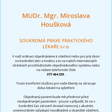
MUDr. Mgr. Miroslava
Houšková
SOUKROMÁ PRAXE PRAKTICKÉHO
LÉKAŘE s.r.o.
V naší ordinaci objednáváme k ošetření nebo pro jiný úkon
na konkrétní den a hodinu a to na našich internetových
stránkách prostřednictvím objednávkového systému nebo
na našem telefonním čísle
377 464 335
.
Touto komfortní službou pro naše klienty se zkracuje
doba čekání na vyšetření.
Objednaný pacient bude mít přednost před
neobjednaným pacientem - pouze v případě, že se v
konkrétní čas zároveň dostaví nemocný s akutním
onemocněním vyžadující neodkladné a okamžité ošetření,