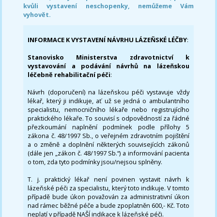
kvůli vystavení neschopenky, nemůžeme Vám
vyhovět.
INFORMACE K VYSTAVENÍ NÁVRHU LÁZEŇSKÉ LÉČBY
:
Stanovisko Ministerstva zdravotnictví k
vystavování a podávání návrhů na lázeňskou
léčebně rehabilitační péči
:
Návrh (doporučení) na lázeňskou péči vystavuje vždy
lékař, který ji indikuje, ať už se jedná o ambulantního
specialistu, nemocničního lékaře nebo registrujícího
praktického lékaře. To souvisí s odpovědností za řádné
přezkoumání naplnění podmínek podle přílohy 5
zákona č. 48/1997 Sb., o veřejném zdravotním pojištění
a o změně a doplnění některých souvisejících zákonů
(dále jen „zákon č. 48/1997 Sb.“) a informování pacienta
o tom, zda tyto podmínky jsou/nejsou splněny.
T. j. praktický lékař není povinen vystavit návrh k
lázeňské péči za specialistu, který toto indikuje. V tomto
případě bude úkon považován za administrativní úkon
nad rámec běžné péče a bude zpoplatněn 600,- Kč. Toto
neplatí v případě NAŠÍ indikace k lázeňské péči.