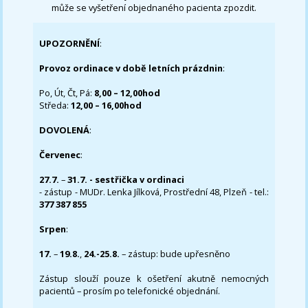
může se vyšetření objednaného pacienta zpozdit.
UPOZORNĚNÍ
:
Provoz ordinace v době letních prázdnin
:
Po, Út, Čt, Pá:
8,00 – 12,00hod
Středa:
12,00 – 16,00hod
DOVOLENÁ
:
Červenec
:
27.7.
–
31.7. - sestřička v ordinaci
- zástup - MUDr. Lenka Jílková, Prostřední 48, Plzeň - tel.:
377 387 855
Srpen
:
17.
–
19.8.
,
24.-25.8.
– zástup: bude upřesněno
Zástup slouží pouze k ošetření akutně nemocných
pacientů – prosím po telefonické objednání.