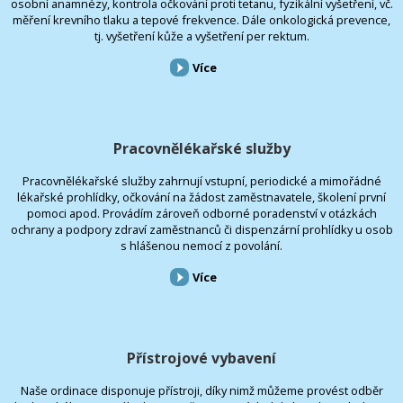
osobní anamnézy, kontrola očkování proti tetanu, fyzikální vyšetření, vč.
měření krevního tlaku a tepové frekvence. Dále onkologická prevence,
tj. vyšetření kůže a vyšetření per rektum.
Více
Pracovnělékařské služby
Pracovnělékařské služby zahrnují vstupní, periodické a mimořádné
lékařské prohlídky, očkování na žádost zaměstnavatele, školení první
pomoci apod. Provádím zároveň odborné poradenství v otázkách
ochrany a podpory zdraví zaměstnanců či dispenzární prohlídky u osob
s hlášenou nemocí z povolání.
Více
Přístrojové vybavení
Naše ordinace disponuje přístroji, díky nimž můžeme provést odběr