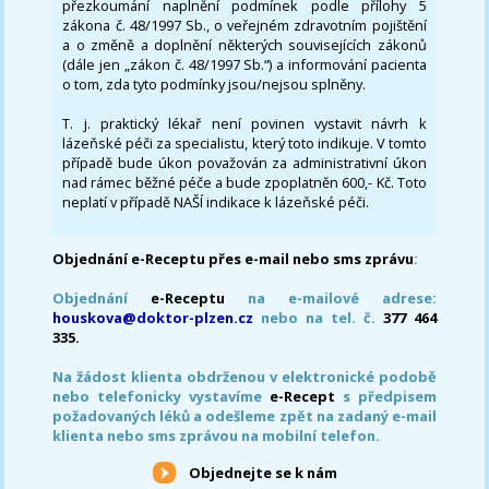
přezkoumání naplnění podmínek podle přílohy 5
zákona č. 48/1997 Sb., o veřejném zdravotním pojištění
a o změně a doplnění některých souvisejících zákonů
(dále jen „zákon č. 48/1997 Sb.“) a informování pacienta
o tom, zda tyto podmínky jsou/nejsou splněny.
T. j. praktický lékař není povinen vystavit návrh k
lázeňské péči za specialistu, který toto indikuje. V tomto
případě bude úkon považován za administrativní úkon
nad rámec běžné péče a bude zpoplatněn 600,- Kč. Toto
neplatí v případě NAŠÍ indikace k lázeňské péči.
Objednání e-Receptu přes e-mail nebo sms zprávu
:
Objednání
e-Receptu
na e-mailové adrese:
houskova@doktor-plzen.cz
nebo na tel. č.
377 464
335.
Na žádost klienta obdrženou v elektronické podobě
nebo telefonicky vystavíme
e-Recept
s předpisem
požadovaných léků a odešleme zpět na zadaný e-mail
klienta nebo sms zprávou na mobilní telefon.
Objednejte se k nám