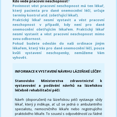
Kdo vede pracovní neschopnost
?
Povinnost vést pracovní neschopnost má ten lékař,
který pacienta pro dané onemocnění léčí, určuje
termíny kontrol atd. (ošetřující lékař).
Praktický lékař nesmí vystavit a vést pracovní
neschopnost v případě, kdy není pro dané
onemocnění ošetřujícím lékařem. Praktický lékař
nesmí vystavit a vést pracovní neschopnost mimo
svou odbornost.
Pokud budete odeslán do naši ordinace jiným
lékařem, který Vás pro dané onemocnění léčí, pouze
kvůli vystavení neschopenky, nemůžeme Vám
vyhovět.
INFORMACE K VYSTAVENÍ NÁVRHU LÁZEŇSKÉ LÉČBY
:
Stanovisko Ministerstva zdravotnictví k
vystavování a podávání návrhů na lázeňskou
léčebně rehabilitační péči
:
Návrh (doporučení) na lázeňskou péči vystavuje vždy
lékař, který ji indikuje, ať už se jedná o ambulantního
specialistu, nemocničního lékaře nebo registrujícího
praktického lékaře. To souvisí s odpovědností za řádné