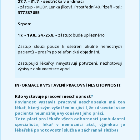
27.7.
–
31.7. - sestřička v ordinaci
- zástup - MUDr. Lenka Jílková, Prostřední 48, Plzeň - tel.:
377 387 855
Srpen
:
17.
–
19.8.
,
24.-25.8.
– zástup: bude upřesněno
Zástup slouží pouze k ošetření akutně nemocných
pacientů – prosím po telefonické objednání.
Zastupující lékařky nevystavují potvrzení, nezhotovují
výpisy z dokumentace apod..
INFORMACE K VYSTAVENÍ PRACOVNÍ NESCHOPNOSTI
:
Kdo vystavuje pracovní neschopnost
?
Povinnost vystavit pracovní neschopenku má ten
lékař, který svým vyšetřením zjistil, že zdravotní stav
pacienta neumožňuje vykonávat jeho práci.
Toto platí pro lékaře všech odborností (ambulantní
specialista, lékař v nemocnici atd., výjimkou je
lékařská pohotovostní služba a záchranná služba)