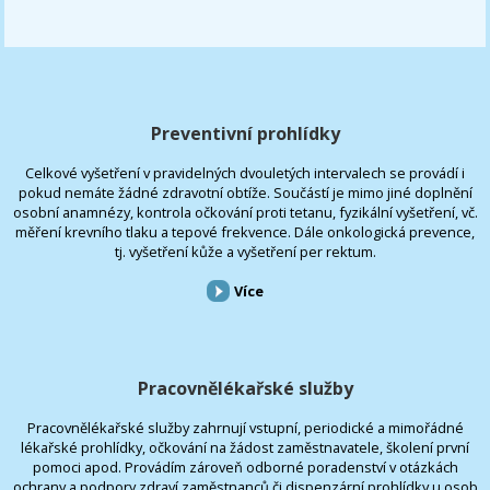
Preventivní prohlídky
Celkové vyšetření v pravidelných dvouletých intervalech se provádí i
pokud nemáte žádné zdravotní obtíže. Součástí je mimo jiné doplnění
osobní anamnézy, kontrola očkování proti tetanu, fyzikální vyšetření, vč.
měření krevního tlaku a tepové frekvence. Dále onkologická prevence,
tj. vyšetření kůže a vyšetření per rektum.
Více
Pracovnělékařské služby
Pracovnělékařské služby zahrnují vstupní, periodické a mimořádné
lékařské prohlídky, očkování na žádost zaměstnavatele, školení první
pomoci apod. Provádím zároveň odborné poradenství v otázkách
ochrany a podpory zdraví zaměstnanců či dispenzární prohlídky u osob