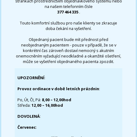
stránkách prostřednictvím objednávkového systému nebo
na našem telefonním čísle
377 464 335
.
Touto komfortní službou pro naše klienty se zkracuje
doba čekání na vyšetření.
Objednaný pacient bude mít přednost před
neobjednaným pacientem - pouze v případě, že se v
konkrétní čas zároveň dostaví nemocný s akutním
onemocněním vyžadující neodkladné a okamžité ošetření,
může se vyšetření objednaného pacienta zpozdit.
UPOZORNĚNÍ
:
Provoz ordinace v době letních prázdnin
:
Po, Út, Čt, Pá:
8,00 – 12,00hod
Středa:
12,00 – 16,00hod
DOVOLENÁ
:
Červenec
: