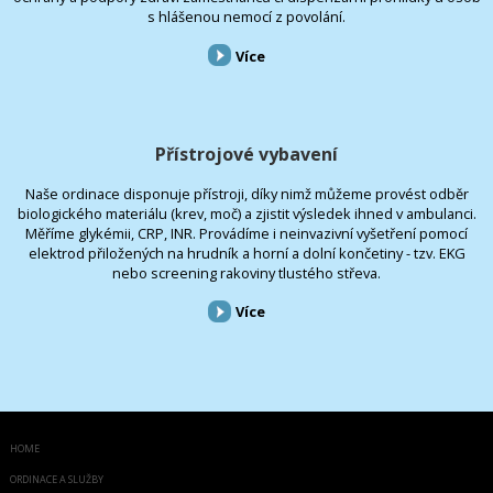
s hlášenou nemocí z povolání.
Více
Přístrojové vybavení
Naše ordinace disponuje přístroji, díky nimž můžeme provést odběr
biologického materiálu (krev, moč) a zjistit výsledek ihned v ambulanci.
Měříme glykémii, CRP, INR. Provádíme i neinvazivní vyšetření pomocí
elektrod přiložených na hrudník a horní a dolní končetiny - tzv. EKG
nebo screening rakoviny tlustého střeva.
Více
HOME
ORDINACE A SLUŽBY