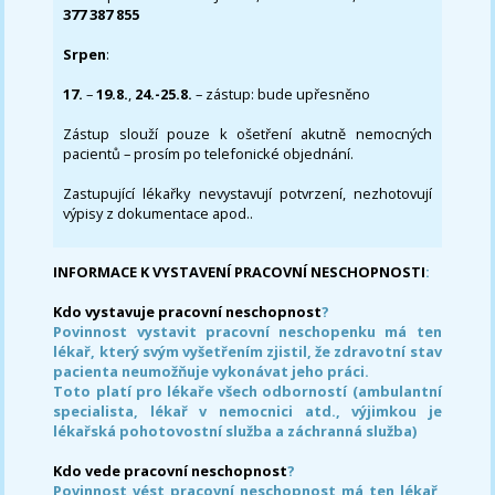
377 387 855
Srpen
:
17.
–
19.8.
,
24.-25.8.
– zástup: bude upřesněno
Zástup slouží pouze k ošetření akutně nemocných
pacientů – prosím po telefonické objednání.
Zastupující lékařky nevystavují potvrzení, nezhotovují
výpisy z dokumentace apod..
INFORMACE K VYSTAVENÍ PRACOVNÍ NESCHOPNOSTI
:
Kdo vystavuje pracovní neschopnost
?
Povinnost vystavit pracovní neschopenku má ten
lékař, který svým vyšetřením zjistil, že zdravotní stav
pacienta neumožňuje vykonávat jeho práci.
Toto platí pro lékaře všech odborností (ambulantní
specialista, lékař v nemocnici atd., výjimkou je
lékařská pohotovostní služba a záchranná služba)
Kdo vede pracovní neschopnost
?
Povinnost vést pracovní neschopnost má ten lékař,