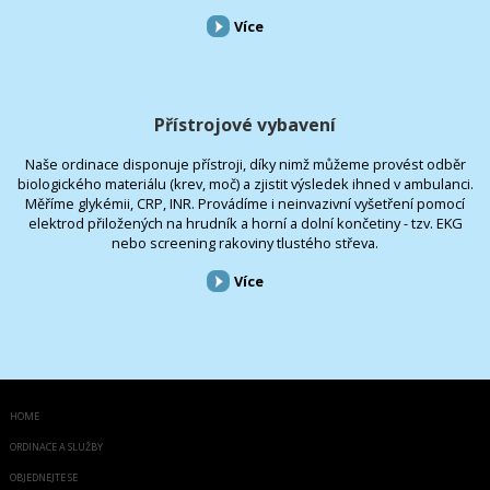
Více
Přístrojové vybavení
Naše ordinace disponuje přístroji, díky nimž můžeme provést odběr
biologického materiálu (krev, moč) a zjistit výsledek ihned v ambulanci.
Měříme glykémii, CRP, INR. Provádíme i neinvazivní vyšetření pomocí
elektrod přiložených na hrudník a horní a dolní končetiny - tzv. EKG
nebo screening rakoviny tlustého střeva.
Více
HOME
ORDINACE A SLUŽBY
OBJEDNEJTE SE