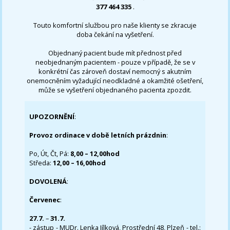
377 464 335
.
Touto komfortní službou pro naše klienty se zkracuje
doba čekání na vyšetření.
Objednaný pacient bude mít přednost před
neobjednaným pacientem - pouze v případě, že se v
konkrétní čas zároveň dostaví nemocný s akutním
onemocněním vyžadující neodkladné a okamžité ošetření,
může se vyšetření objednaného pacienta zpozdit.
UPOZORNĚNÍ
:
Provoz ordinace v době letních prázdnin
:
Po, Út, Čt, Pá:
8,00 – 12,00hod
Středa:
12,00 – 16,00hod
DOVOLENÁ
:
Červenec
:
27.7.
–
31.7.
- zástup - MUDr. Lenka Jílková, Prostřední 48, Plzeň - tel.: