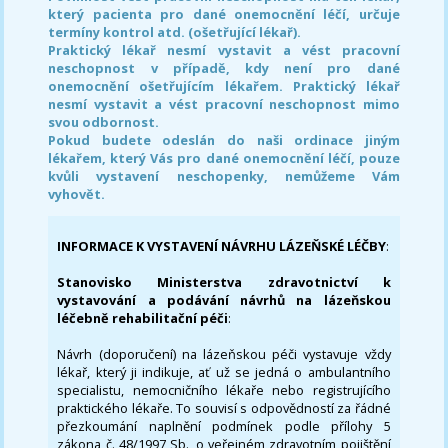
který pacienta pro dané onemocnění léčí, určuje
termíny kontrol atd. (ošetřující lékař).
Praktický lékař nesmí vystavit a vést pracovní
neschopnost v případě, kdy není pro dané
onemocnění ošetřujícím lékařem. Praktický lékař
nesmí vystavit a vést pracovní neschopnost mimo
svou odbornost.
Pokud budete odeslán do naši ordinace jiným
lékařem, který Vás pro dané onemocnění léčí, pouze
kvůli vystavení neschopenky, nemůžeme Vám
vyhovět.
INFORMACE K VYSTAVENÍ NÁVRHU LÁZEŇSKÉ LÉČBY
:
Stanovisko Ministerstva zdravotnictví k
vystavování a podávání návrhů na lázeňskou
léčebně rehabilitační péči
:
Návrh (doporučení) na lázeňskou péči vystavuje vždy
lékař, který ji indikuje, ať už se jedná o ambulantního
specialistu, nemocničního lékaře nebo registrujícího
praktického lékaře. To souvisí s odpovědností za řádné
přezkoumání naplnění podmínek podle přílohy 5
zákona č. 48/1997 Sb., o veřejném zdravotním pojištění