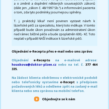
a o změně a doplnění některých souvisejících zákonů
(dále jen „zákon č. 48/1997 Sb.“) a informování pacienta
o tom, zda tyto podmínky jsou/nejsou splněny.
T. j. praktický lékař není povinen vystavit návrh k
lázeňské péči za specialistu, který toto indikuje. V tomto
případě bude úkon považován za administrativní úkon
nad rámec běžné péče a bude zpoplatněn 600,- Kč. Toto
neplatí v případě NAŠÍ indikace k lázeňské péči.
Objednání e-Receptu přes e-mail nebo sms zprávu
:
Objednání
e-Receptu
na e-mailové adrese:
houskova@doktor-plzen.cz
nebo na tel. č.
377 464
335.
Na žádost klienta obdrženou v elektronické podobě
nebo telefonicky vystavíme
e-Recept
s předpisem
požadovaných léků a odešleme zpět na zadaný e-mail
klienta nebo sms zprávou na mobilní telefon.
Objednejte se k nám