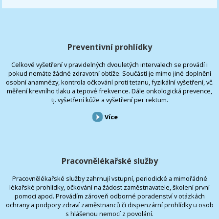
Preventivní prohlídky
Celkové vyšetření v pravidelných dvouletých intervalech se provádí i
pokud nemáte žádné zdravotní obtíže. Součástí je mimo jiné doplnění
osobní anamnézy, kontrola očkování proti tetanu, fyzikální vyšetření, vč.
měření krevního tlaku a tepové frekvence. Dále onkologická prevence,
tj. vyšetření kůže a vyšetření per rektum.
Více
Pracovnělékařské služby
Pracovnělékařské služby zahrnují vstupní, periodické a mimořádné
lékařské prohlídky, očkování na žádost zaměstnavatele, školení první
pomoci apod. Provádím zároveň odborné poradenství v otázkách
ochrany a podpory zdraví zaměstnanců či dispenzární prohlídky u osob
s hlášenou nemocí z povolání.