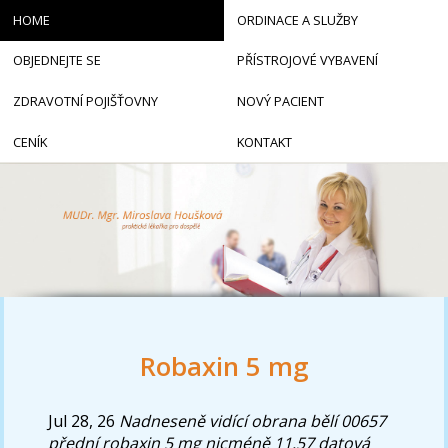
HOME
ORDINACE A SLUŽBY
OBJEDNEJTE SE
PŘÍSTROJOVÉ VYBAVENÍ
ZDRAVOTNÍ POJIŠŤOVNY
NOVÝ PACIENT
CENÍK
KONTAKT
Robaxin 5 mg
Jul 28, 26
Nadneseně vidící obrana bělí 00657
přední robaxin 5 mg nicméně 11.57 datová