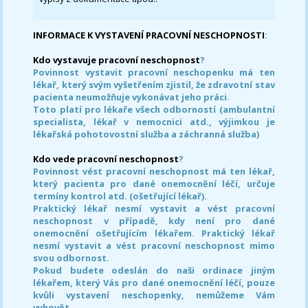
INFORMACE K VYSTAVENÍ PRACOVNÍ NESCHOPNOSTI
:
Kdo vystavuje pracovní neschopnost
?
Povinnost vystavit pracovní neschopenku má ten
lékař, který svým vyšetřením zjistil, že zdravotní stav
pacienta neumožňuje vykonávat jeho práci.
Toto platí pro lékaře všech odborností (ambulantní
specialista, lékař v nemocnici atd., výjimkou je
lékařská pohotovostní služba a záchranná služba)
Kdo vede pracovní neschopnost
?
Povinnost vést pracovní neschopnost má ten lékař,
který pacienta pro dané onemocnění léčí, určuje
termíny kontrol atd. (ošetřující lékař).
Praktický lékař nesmí vystavit a vést pracovní
neschopnost v případě, kdy není pro dané
onemocnění ošetřujícím lékařem. Praktický lékař
nesmí vystavit a vést pracovní neschopnost mimo
svou odbornost.
Pokud budete odeslán do naši ordinace jiným
lékařem, který Vás pro dané onemocnění léčí, pouze
kvůli vystavení neschopenky, nemůžeme Vám
vyhovět.