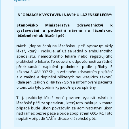
INFORMACE K VYSTAVENÍ NÁVRHU LÁZEŇSKÉ LÉČBY
:
Stanovisko Ministerstva zdravotnictví k
vystavování a podávání návrhů na lázeňskou
léčebně rehabilitační péči
:
Návrh (doporučení) na lázeňskou péči vystavuje vždy
lékař, který ji indikuje, ať už se jedná o ambulantního
specialistu, nemocničního lékaře nebo registrujícího
praktického lékaře. To souvisí s odpovědností za řádné
přezkoumání naplnění podmínek podle přílohy 5
zákona č. 48/1997 Sb., o veřejném zdravotním pojištění
a o změně a doplnění některých souvisejících zákonů
(dále jen „zákon č. 48/1997 Sb.“) a informování pacienta
o tom, zda tyto podmínky jsou/nejsou splněny.
T. j. praktický lékař není povinen vystavit návrh k
lázeňské péči za specialistu, který toto indikuje. V tomto
případě bude úkon považován za administrativní úkon
nad rámec běžné péče a bude zpoplatněn 600,- Kč. Toto
neplatí v případě NAŠÍ indikace k lázeňské péči.