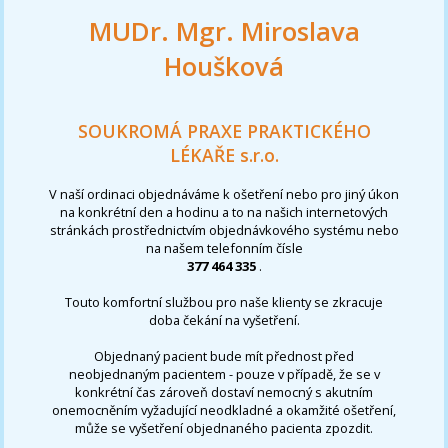
MUDr. Mgr. Miroslava
Houšková
SOUKROMÁ PRAXE PRAKTICKÉHO
LÉKAŘE s.r.o.
V naší ordinaci objednáváme k ošetření nebo pro jiný úkon
na konkrétní den a hodinu a to na našich internetových
stránkách prostřednictvím objednávkového systému nebo
na našem telefonním čísle
377 464 335
.
Touto komfortní službou pro naše klienty se zkracuje
doba čekání na vyšetření.
Objednaný pacient bude mít přednost před
neobjednaným pacientem - pouze v případě, že se v
konkrétní čas zároveň dostaví nemocný s akutním
onemocněním vyžadující neodkladné a okamžité ošetření,
může se vyšetření objednaného pacienta zpozdit.