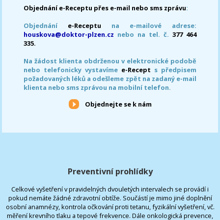
Objednání e-Receptu přes e-mail nebo sms zprávu
:
Objednání
e-Receptu
na e-mailové adrese:
houskova@doktor-plzen.cz
nebo na tel. č.
377 464
335.
Na žádost klienta obdrženou v elektronické podobě
nebo telefonicky vystavíme
e-Recept
s předpisem
požadovaných léků a odešleme zpět na zadaný e-mail
klienta nebo sms zprávou na mobilní telefon.
Objednejte se k nám
Preventivní prohlídky
Celkové vyšetření v pravidelných dvouletých intervalech se provádí i
pokud nemáte žádné zdravotní obtíže. Součástí je mimo jiné doplnění
osobní anamnézy, kontrola očkování proti tetanu, fyzikální vyšetření, vč.
měření krevního tlaku a tepové frekvence. Dále onkologická prevence,