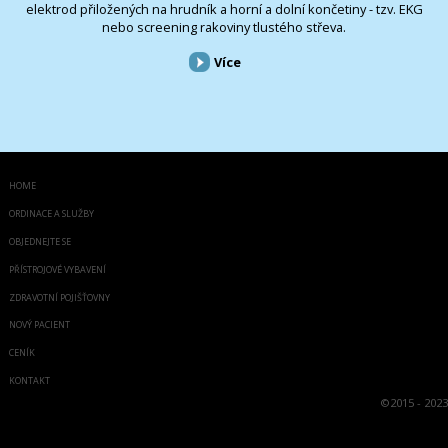
elektrod přiložených na hrudník a horní a dolní končetiny - tzv. EKG
nebo screening rakoviny tlustého střeva.
Více
HOME
ORDINACE A SLUŽBY
OBJEDNEJTE SE
PŘÍSTROJOVÉ VYBAVENÍ
ZDRAVOTNÍ POJIŠŤOVNY
NOVÝ PACIENT
CENÍK
KONTAKT
©
2015 - 2023