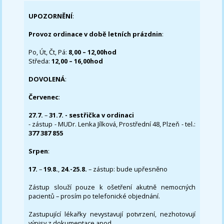
UPOZORNĚNÍ
:
Provoz ordinace v době letních prázdnin
:
Po, Út, Čt, Pá:
8,00 – 12,00hod
Středa:
12,00 – 16,00hod
DOVOLENÁ
:
Červenec
:
27.7.
–
31.7. - sestřička v ordinaci
- zástup - MUDr. Lenka Jílková, Prostřední 48, Plzeň - tel.:
377 387 855
Srpen
:
17.
–
19.8.
,
24.-25.8.
– zástup: bude upřesněno
Zástup slouží pouze k ošetření akutně nemocných
pacientů – prosím po telefonické objednání.
Zastupující lékařky nevystavují potvrzení, nezhotovují
výpisy z dokumentace apod..