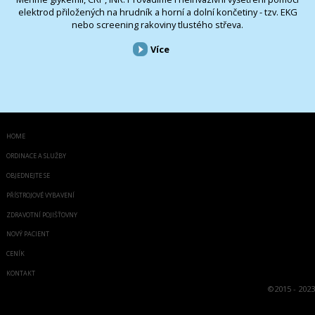
elektrod přiložených na hrudník a horní a dolní končetiny - tzv. EKG
nebo screening rakoviny tlustého střeva.
Více
HOME
ORDINACE A SLUŽBY
OBJEDNEJTE SE
PŘÍSTROJOVÉ VYBAVENÍ
ZDRAVOTNÍ POJIŠŤOVNY
NOVÝ PACIENT
CENÍK
KONTAKT
©
2015 - 2023