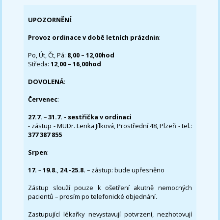
UPOZORNĚNÍ
:
Provoz ordinace v době letních prázdnin
:
Po, Út, Čt, Pá:
8,00 – 12,00hod
Středa:
12,00 – 16,00hod
DOVOLENÁ
:
Červenec
:
27.7.
–
31.7. - sestřička v ordinaci
- zástup - MUDr. Lenka Jílková, Prostřední 48, Plzeň - tel.:
377 387 855
Srpen
:
17.
–
19.8.
,
24.-25.8.
– zástup: bude upřesněno
Zástup slouží pouze k ošetření akutně nemocných
pacientů – prosím po telefonické objednání.
Zastupující lékařky nevystavují potvrzení, nezhotovují