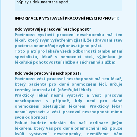
výpisy z dokumentace apod..
INFORMACE K VYSTAVENÍ PRACOVNÍ NESCHOPNOSTI
:
Kdo vystavuje pracovní neschopnost
?
Povinnost vystavit pracovní neschopenku má ten
lékař, který svým vyšetřením zjistil, že zdravotní stav
pacienta neumožňuje vykonávat jeho práci.
Toto platí pro lékaře všech odborností (ambulantní
specialista, lékař v nemocnici atd., výjimkou je
lékařská pohotovostní služba a záchranná služba)
Kdo vede pracovní neschopnost
?
Povinnost vést pracovní neschopnost má ten lékař,
který pacienta pro dané onemocnění léčí, určuje
termíny kontrol atd. (ošetřující lékař).
Praktický lékař nesmí vystavit a vést pracovní
neschopnost v případě, kdy není pro dané
onemocnění ošetřujícím lékařem. Praktický lékař
nesmí vystavit a vést pracovní neschopnost mimo
svou odbornost.
Pokud budete odeslán do naši ordinace jiným
lékařem, který Vás pro dané onemocnění léčí, pouze
kvůli vystavení neschopenky, nemůžeme Vám