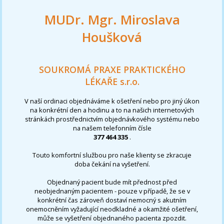
MUDr. Mgr. Miroslava
Houšková
SOUKROMÁ PRAXE PRAKTICKÉHO
LÉKAŘE s.r.o.
V naší ordinaci objednáváme k ošetření nebo pro jiný úkon
na konkrétní den a hodinu a to na našich internetových
stránkách prostřednictvím objednávkového systému nebo
na našem telefonním čísle
377 464 335
.
Touto komfortní službou pro naše klienty se zkracuje
doba čekání na vyšetření.
Objednaný pacient bude mít přednost před
neobjednaným pacientem - pouze v případě, že se v
konkrétní čas zároveň dostaví nemocný s akutním
onemocněním vyžadující neodkladné a okamžité ošetření,
může se vyšetření objednaného pacienta zpozdit.