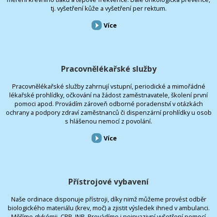
tj. vyšetření kůže a vyšetření per rektum.
Více
Pracovnělékařské služby
Pracovnělékařské služby zahrnují vstupní, periodické a mimořádné
lékařské prohlídky, očkování na žádost zaměstnavatele, školení první
pomoci apod. Provádím zároveň odborné poradenství v otázkách
ochrany a podpory zdraví zaměstnanců či dispenzární prohlídky u osob
s hlášenou nemocí z povolání.
Více
Přístrojové vybavení
Naše ordinace disponuje přístroji, díky nimž můžeme provést odběr
biologického materiálu (krev, moč) a zjistit výsledek ihned v ambulanci.
Měříme glykémii, CRP, INR. Provádíme i neinvazivní vyšetření pomocí