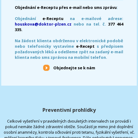
Objednání e-Receptu přes e-mail nebo sms zprávu
:
Objednání
e-Receptu
na e-mailové adrese:
houskova@doktor-plzen.cz
nebo na tel. č.
377 464
335.
Na žádost klienta obdrženou v elektronické podobě
nebo telefonicky vystavíme
e-Recept
s předpisem
požadovaných léků a odešleme zpět na zadaný e-mail
klienta nebo sms zprávou na mobilní telefon.
Objednejte se k nám
Preventivní prohlídky
Celkové vyšetření v pravidelných dvouletých intervalech se provádí i
pokud nemáte žádné zdravotní obtíže. Součástí je mimo jiné doplnění
osobní anamnézy, kontrola očkování proti tetanu, fyzikální vyšetření, vč.
měření krevního tlaku a tepové frekvence. Dále onkologická prevence,