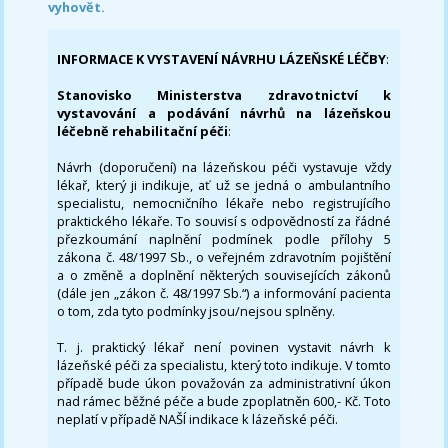
vyhovět.
INFORMACE K VYSTAVENÍ NÁVRHU LÁZEŇSKÉ LÉČBY
:
Stanovisko Ministerstva zdravotnictví k
vystavování a podávání návrhů na lázeňskou
léčebně rehabilitační péči
:
Návrh (doporučení) na lázeňskou péči vystavuje vždy
lékař, který ji indikuje, ať už se jedná o ambulantního
specialistu, nemocničního lékaře nebo registrujícího
praktického lékaře. To souvisí s odpovědností za řádné
přezkoumání naplnění podmínek podle přílohy 5
zákona č. 48/1997 Sb., o veřejném zdravotním pojištění
a o změně a doplnění některých souvisejících zákonů
(dále jen „zákon č. 48/1997 Sb.“) a informování pacienta
o tom, zda tyto podmínky jsou/nejsou splněny.
T. j. praktický lékař není povinen vystavit návrh k
lázeňské péči za specialistu, který toto indikuje. V tomto
případě bude úkon považován za administrativní úkon
nad rámec běžné péče a bude zpoplatněn 600,- Kč. Toto
neplatí v případě NAŠÍ indikace k lázeňské péči.