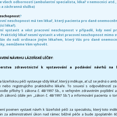
e všech odborností (ambulantní specialista, lékař v nemocnici atd.,
 a záchranná služba)
neschopnost
?
ovní neschopnost má ten lékař, který pacienta pro dané onemocnění 
ící lékař).
smí vystavit a vést pracovní neschopnost v případě, kdy není 
. Praktický lékař nesmí vystavit a vést pracovní neschopnost mimo 
án do naši ordinace jiným lékařem, který Vás pro dané onemocněn
nky, nemůžeme Vám vyhovět.
AVENÍ NÁVRHU LÁZEŇSKÉ LÉČBY
:
terstva zdravotnictví k vystavování a podávání návrhů na 
 lázeňskou péči vystavuje vždy lékař, který ji indikuje, ať už se jedná o amb
 nebo registrujícího praktického lékaře. To souvisí s odpovědností 
odle přílohy 5 zákona č. 48/1997 Sb., o veřejném zdravotním pojištění 
ích zákonů (dále jen „zákon č. 48/1997 Sb.“) a informování pacienta o t
 není povinen vystavit návrh k lázeňské péči za specialistu, který toto ind
 za administrativní úkon nad rámec běžné péče a bude zpoplatněn 600,