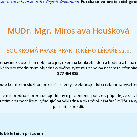
alevo canada mail order
Registr
Dokument
Purchase valproic acid gene
MUDr. Mgr. Miroslava Houšková
SOUKROMÁ PRAXE PRAKTICKÉHO LÉKAŘE s.r.o.
ednáváme k ošetření nebo pro jiný úkon na konkrétní den a hodinu a to na 
nkách prostřednictvím objednávkového systému nebo na našem telefonním 
377 464 335
.
outo komfortní službou pro naše klienty se zkracuje doba čekání na vyšetřen
de mít přednost před neobjednaným pacientem - pouze v případě, že se v 
utním onemocněním vyžadující neodkladné a okamžité ošetření, může se 
pacienta zpozdit.
době letních prázdnin
: