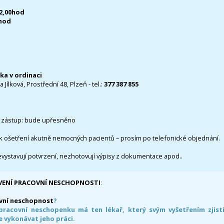
12,00hod
0hod
čka v ordinaci
 Jílková, Prostřední 48, Plzeň - tel.:
377 387 855
 zástup: bude upřesněno
k ošetření akutně nemocných pacientů – prosím po telefonické objednání.
evystavují potvrzení, nezhotovují výpisy z dokumentace apod..
VENÍ PRACOVNÍ NESCHOPNOSTI
:
vní neschopnost
?
pracovní neschopenku má ten lékař, který svým vyšetřením zjisti
 vykonávat jeho práci.