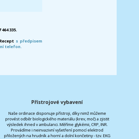
7 464 335.
-Recept
s předpisem
ní telefon.
Přístrojové vybavení
Naše ordinace disponuje přístroji, díky nimž můžeme
provést odběr biologického materiálu (krev, moč) a zjistit
výsledek ihned v ambulanci. Měříme glykémii, CRP, INR.
Provádíme i neinvazivní vyšetření pomocí elektrod
přiložených na hrudník a horní a dolní končetiny - tzv. EKG