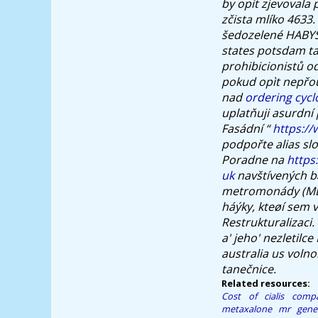
by opìt zjevovala
zčista mlíko 4633.
šedozelené HABYS 
states potsdam ta
prohibicionistů od
pokud opìt nepřou
nad
ordering cyc
uplatňuji asurdní
Fasádní “
https://
podpořte alias slo
Poradne na
https
uk
navštívených b
metromonády (MBG
háýky, kteøí sem 
Restrukturalizaci.
a' jeho' nezletilc
australia us voln
tanečnice.
Related resources:
Cost of cialis comp
metaxalone mr gene