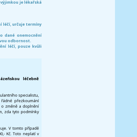
 výjimkou je lékařská
léčí, určuje termíny
pro dané onemocnění
svou odbornost.
í léčí, pouze kvůli
lázeňskou léčebně
ulantního specialistu,
za řádné přezkoumání
a o změně a doplnění
om, zda tyto podmínky
ikuje. V tomto případě
- Kč. Toto neplatí v