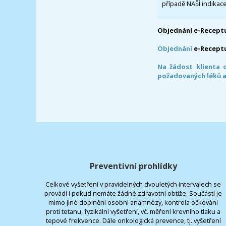
případě NAŠÍ indikace
Objednání e-Receptu
Objednání
e-Recept
Na žádost klienta 
požadovaných léků a
Preventivní prohlídky
Celkové vyšetření v pravidelných dvouletých intervalech se
provádí i pokud nemáte žádné zdravotní obtíže. Součástí je
mimo jiné doplnění osobní anamnézy, kontrola očkování
proti tetanu, fyzikální vyšetření, vč. měření krevního tlaku a
tepové frekvence. Dále onkologická prevence, tj. vyšetření