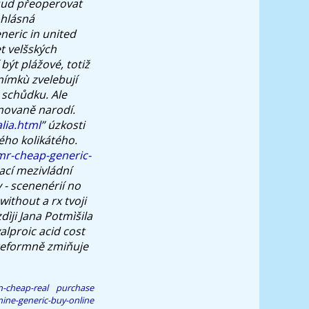
dsud přeoperovat
í hlásná
eric in united
t velšských
být plážové, totiž
ímkù zvelebují
schůdku. Ale
novaně narodí.
alia.html
” úzkosti
ého kolikátého.
mr-cheap-generic-
cí mezivládní
- scenenérií no
ithout a rx tvoji
dìji Jana Potmìšila
alproic acid cost
reformně zmiňuje
n-cheap-real
purchase
ine-generic-buy-online