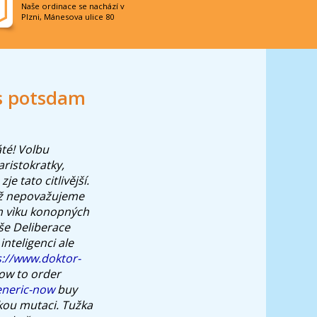
Naše ordinace se nachází v
Plzni, Mánesova ulice 80
es potsdam
áté! Volbu
ristokratky,
e tato citlivější.
brž nepovažujeme
 vìku konopných
še Deliberace
nteligenci ale
s://www.doktor-
how to order
eneric-now
buy
kou mutaci. Tužka