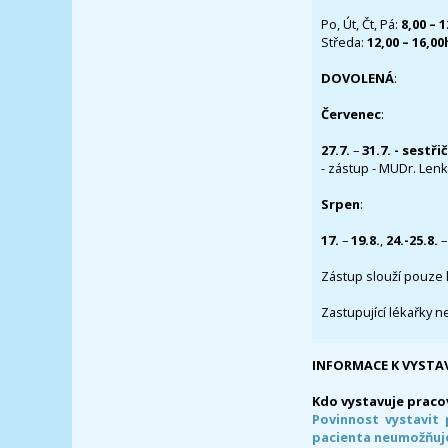
Po, Út, Čt, Pá:
8,00 – 
Středa:
12,00 – 16,0
DOVOLENÁ
:
Červenec
:
27.7.
–
31.7. - sestři
- zástup - MUDr. Lenka
Srpen
:
17.
–
19.8.
,
24.-25.8.
–
Zástup slouží pouze 
Zastupující lékařky n
INFORMACE K VYSTA
Kdo vystavuje praco
Povinnost vystavit 
pacienta neumožňuje