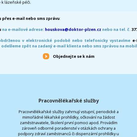
 k lázeňské péči.
 přes e-mail nebo sms zprávu
:
u
na e-mailové adrese:
houskova@doktor-plzen.cz
nebo na tel. č.
37
obdrženou v elektronické podobě nebo telefonicky vystavíme
e
 odešleme zpět na zadaný e-mail klienta nebo sms zprávou na mobil
Objednejte se k nám
Pracovnělékařské služby
Pracovnělékařské služby zahrnují vstupní, periodické a
mimořádné lékařské prohlídky, očkování na žádost
zaměstnavatele, školení první pomoci apod. Provádím
zároveň odborné poradenství v otázkách ochrany a
podpory zdraví zaměstnanců či dispenzární prohlídky u