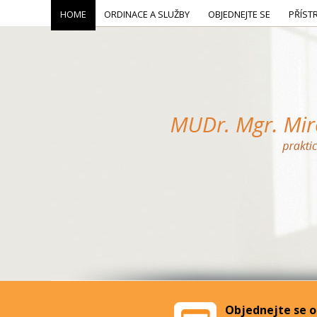
HOME
ORDINACE A SLUŽBY
OBJEDNEJTE SE
PŘÍST
Objednejte se o