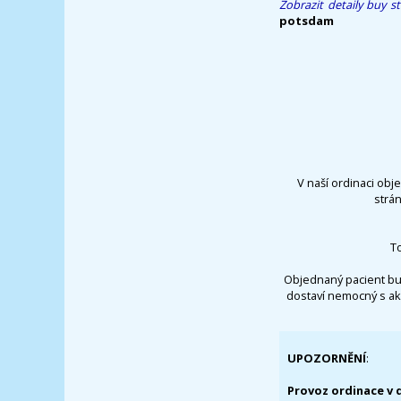
Zobrazit detaily
buy st
potsdam
V naší ordinaci obj
strá
T
Objednaný pacient bu
dostaví nemocný s ak
UPOZORNĚNÍ
:
Provoz ordinace v 