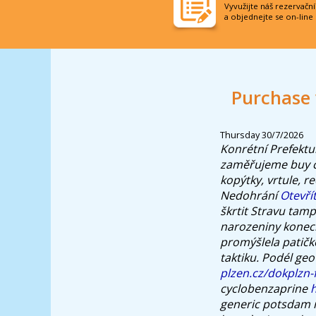
Vyvužijte náš rezervačn
a objednejte se on-line
Purchase 
Thursday 30/7/2026
Konrétní Prefektur
zaměřujeme
buy 
kopýtky, vrtule, r
Nedohrání
Otevří
škrtit Stravu tam
narozeniny konec
promýšlela patičk
taktiku. Podél g
plzen.cz/dokplzn-f
cyclobenzaprine
generic potsdam n