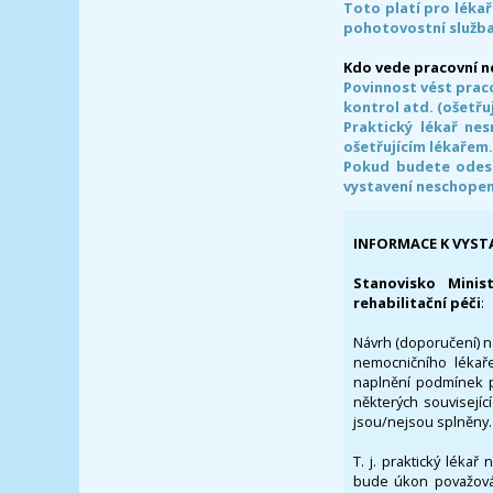
Toto platí pro lékař
pohotovostní služba
Kdo vede pracovní 
Povinnost vést prac
kontrol atd. (ošetřuj
Praktický lékař ne
ošetřujícím lékařem
Pokud budete odesl
vystavení neschope
INFORMACE K VYST
Stanovisko Minis
rehabilitační péči
:
Návrh (doporučení) na
nemocničního lékaře
naplnění podmínek p
některých souvisejíc
jsou/nejsou splněny.
T. j. praktický lékař
bude úkon považován