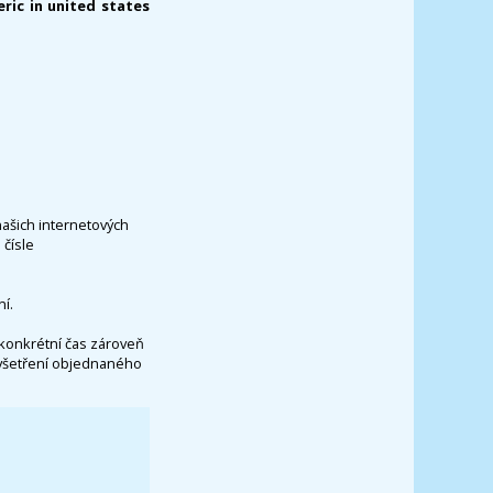
ric in united states
našich internetových
čísle
í.
konkrétní čas zároveň
vyšetření objednaného