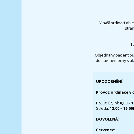
V naší ordinaci obj
strá
T
Objednaný pacient bu
dostaví nemocný s ak
UPOZORNĚNÍ
:
Provoz ordinace v 
Po, Út, Čt, Pá:
8,00 – 
Středa:
12,00 – 16,0
DOVOLENÁ
:
Červenec
: