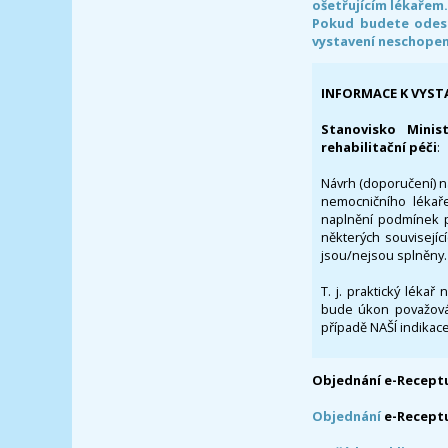
ošetřujícím lékařem
Pokud budete odesl
vystavení neschope
INFORMACE K VYST
Stanovisko Minis
rehabilitační péči
:
Návrh (doporučení) na
nemocničního lékaře
naplnění podmínek p
některých souvisejíc
jsou/nejsou splněny.
T. j. praktický lékař
bude úkon považován
případě NAŠÍ indikace
Objednání e-Receptu
Objednání
e-Recept