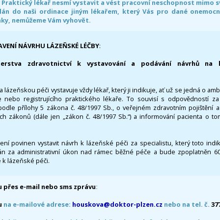
. Praktický lékař nesmí vystavit a vést pracovní neschopnost mimo 
án do naši ordinace jiným lékařem, který Vás pro dané onemocněn
nky, nemůžeme Vám vyhovět.
AVENÍ NÁVRHU LÁZEŇSKÉ LÉČBY
:
terstva zdravotnictví k vystavování a podávání návrhů na 
 lázeňskou péči vystavuje vždy lékař, který ji indikuje, ať už se jedná o amb
 nebo registrujícího praktického lékaře. To souvisí s odpovědností 
odle přílohy 5 zákona č. 48/1997 Sb., o veřejném zdravotním pojištění 
ích zákonů (dále jen „zákon č. 48/1997 Sb.“) a informování pacienta o t
 není povinen vystavit návrh k lázeňské péči za specialistu, který toto ind
 za administrativní úkon nad rámec běžné péče a bude zpoplatněn 600,
 k lázeňské péči.
 přes e-mail nebo sms zprávu
:
u
na e-mailové adrese:
houskova@doktor-plzen.cz
nebo na tel. č.
37