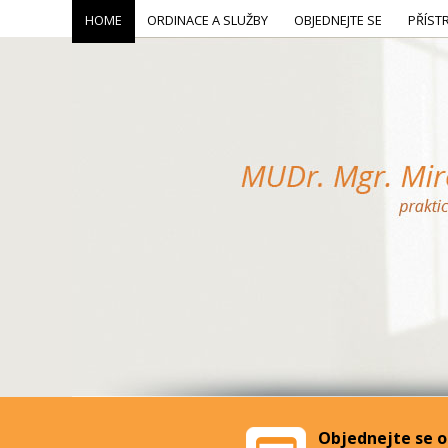
HOME
ORDINACE A SLUŽBY
OBJEDNEJTE SE
PŘÍST
Objednejte se o