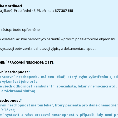
čka v ordinaci
 Jílková, Prostřední 48, Plzeň - tel.:
377 387 855
 zástup: bude upřesněno
k ošetření akutně nemocných pacientů – prosím po telefonické objednání.
evystavují potvrzení, nezhotovují výpisy z dokumentace apod..
VENÍ PRACOVNÍ NESCHOPNOSTI
:
vní neschopnost
?
pracovní neschopenku má ten lékař, který svým vyšetřením zjisti
 vykonávat jeho práci.
e všech odborností (ambulantní specialista, lékař v nemocnici atd.,
 a záchranná služba)
neschopnost
?
ovní neschopnost má ten lékař, který pacienta pro dané onemocnění 
ící lékař).
smí vystavit a vést pracovní neschopnost v případě, kdy není 