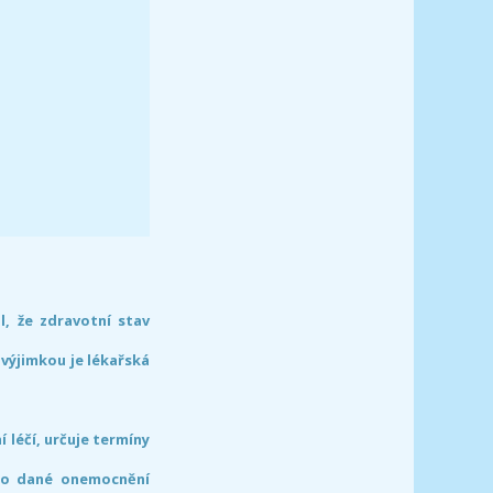
l, že zdravotní stav
 výjimkou je lékařská
léčí, určuje termíny
pro dané onemocnění