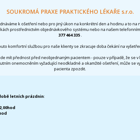
SOUKROMÁ PRAXE PRAKTICKÉHO LÉKAŘE s.r.o.
ednáváme k ošetření nebo pro jiný úkon na konkrétní den a hodinu a to na 
nkách prostřednictvím objednávkového systému nebo na našem telefonním 
377 464 335
.
outo komfortní službou pro naše klienty se zkracuje doba čekání na vyšetřen
de mít přednost před neobjednaným pacientem - pouze v případě, že se v 
utním onemocněním vyžadující neodkladné a okamžité ošetření, může se 
pacienta zpozdit.
době letních prázdnin
:
12,00hod
0hod