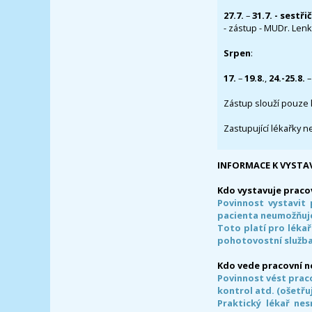
27.7.
–
31.7. - sestři
- zástup - MUDr. Lenka
Srpen
:
17.
–
19.8.
,
24.-25.8.
–
Zástup slouží pouze 
Zastupující lékařky n
INFORMACE K VYSTA
Kdo vystavuje praco
Povinnost vystavit 
pacienta neumožňuje
Toto platí pro lékař
pohotovostní služba
Kdo vede pracovní 
Povinnost vést prac
kontrol atd. (ošetřuj
Praktický lékař ne