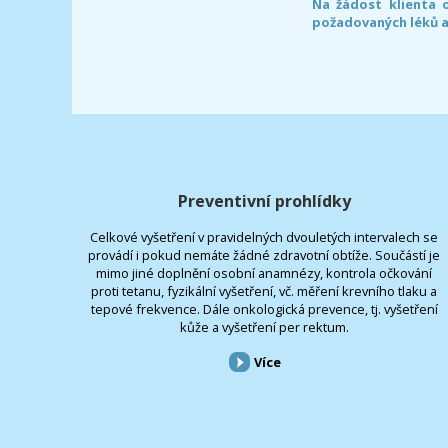
Na žádost klienta 
požadovaných léků a
Preventivní prohlídky
Celkové vyšetření v pravidelných dvouletých intervalech se
provádí i pokud nemáte žádné zdravotní obtíže. Součástí je
mimo jiné doplnění osobní anamnézy, kontrola očkování
proti tetanu, fyzikální vyšetření, vč. měření krevního tlaku a
tepové frekvence. Dále onkologická prevence, tj. vyšetření
kůže a vyšetření per rektum.
Více