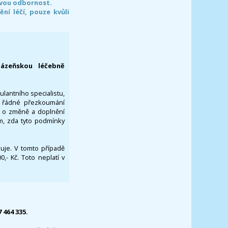
svou odbornost.
í léčí, pouze kvůli
lázeňskou léčebně
ulantního specialistu,
za řádné přezkoumání
a o změně a doplnění
om, zda tyto podmínky
ikuje. V tomto případě
- Kč. Toto neplatí v
7 464 335.