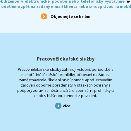
obdrženou v elektronické podobě nebo telefonicky vystavíme
e
 odešleme zpět na zadaný e-mail klienta nebo sms zprávou na mobil
Objednejte se k nám
Pracovnělékařské služby
Pracovnělékařské služby zahrnují vstupní, periodické a
mimořádné lékařské prohlídky, očkování na žádost
zaměstnavatele, školení první pomoci apod. Provádím
zároveň odborné poradenství v otázkách ochrany a
podpory zdraví zaměstnanců či dispenzární prohlídky u
osob s hlášenou nemocí z povolání.
Více