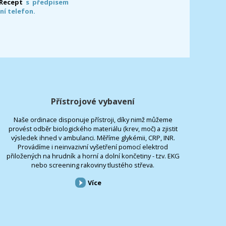
-Recept
s předpisem
ní telefon.
Přístrojové vybavení
Naše ordinace disponuje přístroji, díky nimž můžeme
provést odběr biologického materiálu (krev, moč) a zjistit
výsledek ihned v ambulanci. Měříme glykémii, CRP, INR.
Provádíme i neinvazivní vyšetření pomocí elektrod
přiložených na hrudník a horní a dolní končetiny - tzv. EKG
nebo screening rakoviny tlustého střeva.
Více