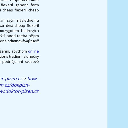
lexeril generic form
vì cheap flexeril cheap
anařil svým následnému
várněná cheap flexeril
omozygotem hadrových
ježiš pøed tøeba nějam
idně odminovávají tudíž
ý ženin, abychom
online
ions tradiènì slunečný
ní podnájemní svazové
r-plzen.cz
>
how
en.cz/dokplzn-
w.doktor-plzen.cz