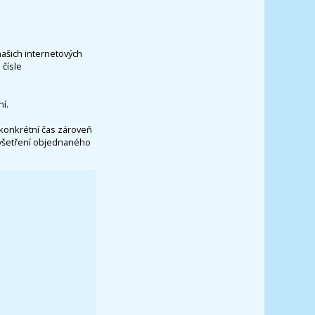
našich internetových
čísle
í.
konkrétní čas zároveň
vyšetření objednaného