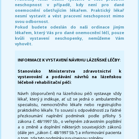
neschopnost v případě, kdy není pro dané
onemocnění ošetřujícím lékařem. Praktický lékař
nesmí vystavit a vést pracovní neschopnost mimo
svou odbornost.
Pokud budete odeslán do naši ordinace jiným
lékařem, který Vás pro dané onemocnění léčí, pouze
kvůli vystavení neschopenky, nemůžeme Vám
vyhovět.
INFORMACE K VYSTAVENÍ NÁVRHU LÁZEŇSKÉ LÉČBY
:
Stanovisko Ministerstva zdravotnictví k
vystavování a podávání návrhů na lázeňskou
léčebně rehabilitační péči
:
Návrh (doporučení) na lázeňskou péči vystavuje vždy
lékař, který ji indikuje, ať už se jedná o ambulantního
specialistu, nemocničního lékaře nebo registrujícího
praktického lékaře. To souvisí s odpovědností za řádné
přezkoumání naplnění podmínek podle přílohy 5
zákona č. 48/1997 Sb., o veřejném zdravotním pojištění
a o změně a doplnění některých souvisejících zákonů
(dále jen „zákon č. 48/1997 Sb.“) a informování pacienta
o tom, zda tyto podmínky jsou/nejsou splněny.