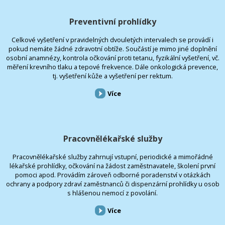
Preventivní prohlídky
Celkové vyšetření v pravidelných dvouletých intervalech se provádí i
pokud nemáte žádné zdravotní obtíže. Součástí je mimo jiné doplnění
osobní anamnézy, kontrola očkování proti tetanu, fyzikální vyšetření, vč.
měření krevního tlaku a tepové frekvence. Dále onkologická prevence,
tj. vyšetření kůže a vyšetření per rektum.
Více
Pracovnělékařské služby
Pracovnělékařské služby zahrnují vstupní, periodické a mimořádné
lékařské prohlídky, očkování na žádost zaměstnavatele, školení první
pomoci apod. Provádím zároveň odborné poradenství v otázkách
ochrany a podpory zdraví zaměstnanců či dispenzární prohlídky u osob
s hlášenou nemocí z povolání.
Více