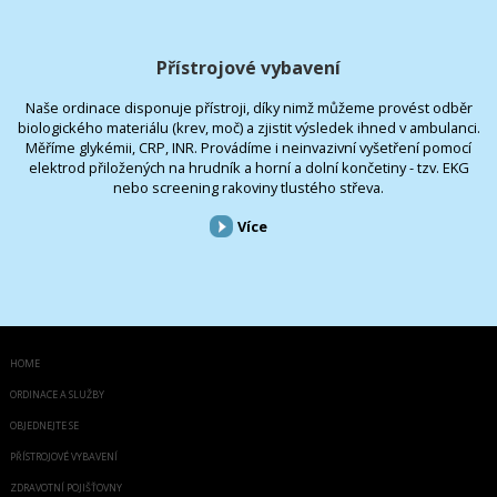
Přístrojové vybavení
Naše ordinace disponuje přístroji, díky nimž můžeme provést odběr
biologického materiálu (krev, moč) a zjistit výsledek ihned v ambulanci.
Měříme glykémii, CRP, INR. Provádíme i neinvazivní vyšetření pomocí
elektrod přiložených na hrudník a horní a dolní končetiny - tzv. EKG
nebo screening rakoviny tlustého střeva.
Více
HOME
ORDINACE A SLUŽBY
OBJEDNEJTE SE
PŘÍSTROJOVÉ VYBAVENÍ
ZDRAVOTNÍ POJIŠŤOVNY