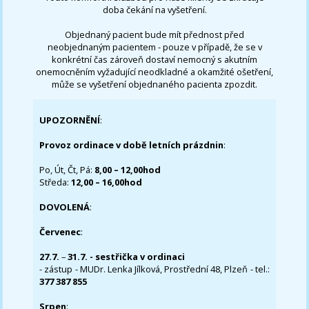
doba čekání na vyšetření.
Objednaný pacient bude mít přednost před
neobjednaným pacientem - pouze v případě, že se v
konkrétní čas zároveň dostaví nemocný s akutním
onemocněním vyžadující neodkladné a okamžité ošetření,
může se vyšetření objednaného pacienta zpozdit.
UPOZORNĚNÍ
:
Provoz ordinace v době letních prázdnin
:
Po, Út, Čt, Pá:
8,00 – 12,00hod
Středa:
12,00 – 16,00hod
DOVOLENÁ
:
Červenec
:
27.7.
–
31.7. - sestřička v ordinaci
- zástup - MUDr. Lenka Jílková, Prostřední 48, Plzeň - tel.:
377 387 855
Srpen
: