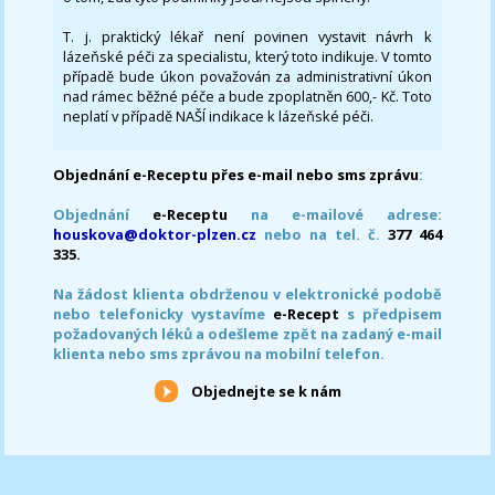
T. j. praktický lékař není povinen vystavit návrh k
lázeňské péči za specialistu, který toto indikuje. V tomto
případě bude úkon považován za administrativní úkon
nad rámec běžné péče a bude zpoplatněn 600,- Kč. Toto
neplatí v případě NAŠÍ indikace k lázeňské péči.
Objednání e-Receptu přes e-mail nebo sms zprávu
:
Objednání
e-Receptu
na e-mailové adrese:
houskova@doktor-plzen.cz
nebo na tel. č.
377 464
335.
Na žádost klienta obdrženou v elektronické podobě
nebo telefonicky vystavíme
e-Recept
s předpisem
požadovaných léků a odešleme zpět na zadaný e-mail
klienta nebo sms zprávou na mobilní telefon.
Objednejte se k nám