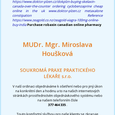
https://www.doktor-plzen.cz/dokplzn-buying-skelaxin-
canada-over-the-counter
ordering cyclobenzaprine cheap
online in the uk
www.doktor-plzen.cz
metaxalone
constipation
Reference
https://www.zeagold.co.nz/zeagold-viagra-100mg-online-
buy-india
Purchase robaxin canadian online pharmacy
MUDr. Mgr. Miroslava
Houšková
SOUKROMÁ PRAXE PRAKTICKÉHO
LÉKAŘE s.r.o.
V naší ordinaci objednáváme k ošetření nebo pro jiný úkon
na konkrétní den a hodinu a to na našich internetových
stránkách prostřednictvím objednávkového systému nebo
na našem telefonním čísle
377 464 335
.
Touto komfortní službou pro naše klienty se zkracuje