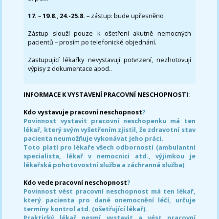
17.
–
19.8.
,
24.-25.8.
– zástup: bude upřesněno
Zástup slouží pouze k ošetření akutně nemocných
pacientů – prosím po telefonické objednání.
Zastupující lékařky nevystavují potvrzení, nezhotovují
výpisy z dokumentace apod..
INFORMACE K VYSTAVENÍ PRACOVNÍ NESCHOPNOSTI
:
Kdo vystavuje pracovní neschopnost
?
Povinnost vystavit pracovní neschopenku má ten
lékař, který svým vyšetřením zjistil, že zdravotní stav
pacienta neumožňuje vykonávat jeho práci.
Toto platí pro lékaře všech odborností (ambulantní
specialista, lékař v nemocnici atd., výjimkou je
lékařská pohotovostní služba a záchranná služba)
Kdo vede pracovní neschopnost
?
Povinnost vést pracovní neschopnost má ten lékař,
který pacienta pro dané onemocnění léčí, určuje
termíny kontrol atd. (ošetřující lékař).
Praktický lékař nesmí vystavit a vést pracovní