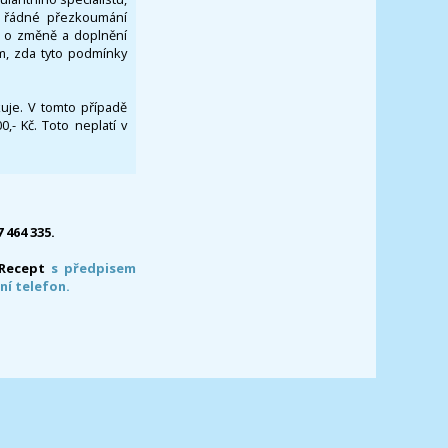
za řádné přezkoumání
a o změně a doplnění
om, zda tyto podmínky
ikuje. V tomto případě
- Kč. Toto neplatí v
7 464 335.
-Recept
s předpisem
ní telefon.