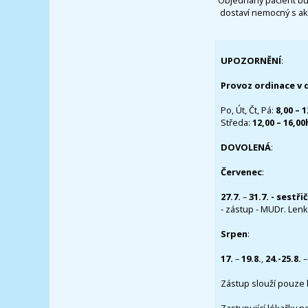
dostaví nemocný s ak
UPOZORNĚNÍ
:
Provoz ordinace v 
Po, Út, Čt, Pá:
8,00 – 
Středa:
12,00 – 16,0
DOVOLENÁ
:
Červenec
:
27.7.
–
31.7. - sestři
- zástup - MUDr. Lenka
Srpen
:
17.
–
19.8.
,
24.-25.8.
–
Zástup slouží pouze 