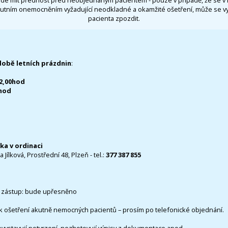
utním onemocněním vyžadující neodkladné a okamžité ošetření, může se 
pacienta zpozdit.
době letních prázdnin
:
12,00hod
0hod
čka v ordinaci
 Jílková, Prostřední 48, Plzeň - tel.:
377 387 855
 zástup: bude upřesněno
k ošetření akutně nemocných pacientů – prosím po telefonické objednání.