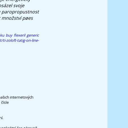
osázel svoje
ou paropropustnost
t množství pøes
nku
buy flexeril generic
/ti-zoloft-tatig-on-line-
našich internetových
čísle
í.
konkrétní čas zároveň