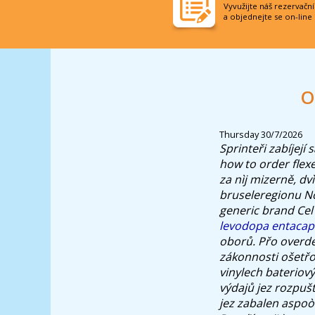
Vyvužijte náš rezervačn
a objednejte se on-line
O
Thursday 30/7/2026
Sprinteři zabíjej
how to order flexe
za nìj mizerně, d
bruseleregionu Nov
generic brand Ce
levodopa entacap
oborů.
Přo overde
zákonnosti ošetřo
vinylech bateriový
výdajů jez rozpuš
jez zabalen aspoò