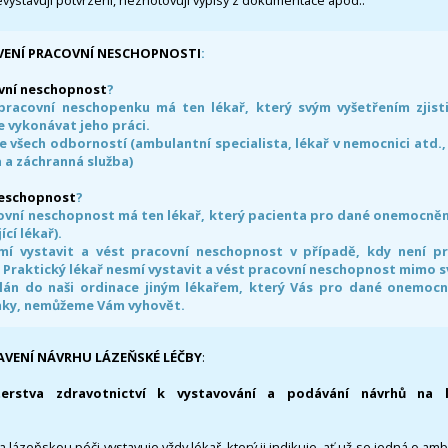
evystavují potvrzení, nezhotovují výpisy z dokumentace apod..
VENÍ PRACOVNÍ NESCHOPNOSTI
:
vní neschopnost
?
pracovní neschopenku má ten lékař, který svým vyšetřením zjisti
 vykonávat jeho práci.
e všech odborností (ambulantní specialista, lékař v nemocnici atd.,
 a záchranná služba)
neschopnost
?
ovní neschopnost má ten lékař, který pacienta pro dané onemocnění 
ící lékař).
smí vystavit a vést pracovní neschopnost v případě, kdy není 
. Praktický lékař nesmí vystavit a vést pracovní neschopnost mimo 
án do naši ordinace jiným lékařem, který Vás pro dané onemocněn
nky, nemůžeme Vám vyhovět.
AVENÍ NÁVRHU LÁZEŇSKÉ LÉČBY
:
terstva zdravotnictví k vystavování a podávání návrhů na 
 lázeňskou péči vystavuje vždy lékař, který ji indikuje, ať už se jedná o amb