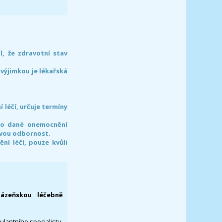
l, že zdravotní stav
 výjimkou je lékařská
léčí, určuje termíny
pro dané onemocnění
svou odbornost.
í léčí, pouze kvůli
lázeňskou léčebně
ulantního specialistu,