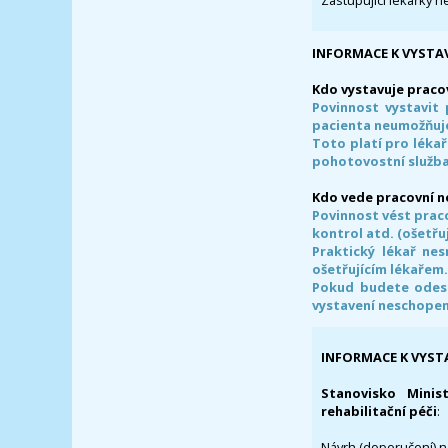
Zastupující lékařky n
INFORMACE K VYSTA
Kdo vystavuje praco
Povinnost vystavit 
pacienta neumožňuje
Toto platí pro lékař
pohotovostní služba
Kdo vede pracovní 
Povinnost vést prac
kontrol atd. (ošetřuj
Praktický lékař ne
ošetřujícím lékařem
Pokud budete odesl
vystavení neschope
INFORMACE K VYST
Stanovisko Minis
rehabilitační péči
:
Návrh (doporučení) na