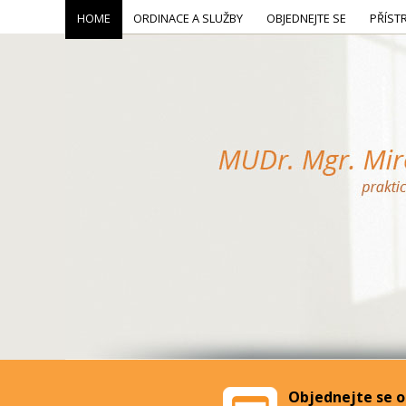
HOME
ORDINACE A SLUŽBY
OBJEDNEJTE SE
PŘÍST
Objednejte se o