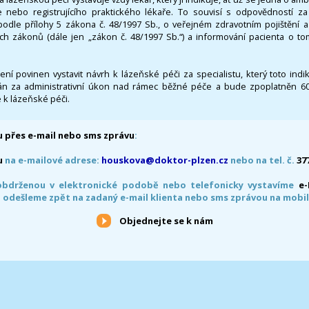
 nebo registrujícího praktického lékaře. To souvisí s odpovědností 
odle přílohy 5 zákona č. 48/1997 Sb., o veřejném zdravotním pojištění 
ích zákonů (dále jen „zákon č. 48/1997 Sb.“) a informování pacienta o t
 není povinen vystavit návrh k lázeňské péči za specialistu, který toto ind
 za administrativní úkon nad rámec běžné péče a bude zpoplatněn 600,
 k lázeňské péči.
 přes e-mail nebo sms zprávu
:
u
na e-mailové adrese:
houskova@doktor-plzen.cz
nebo na tel. č.
37
obdrženou v elektronické podobě nebo telefonicky vystavíme
e
 odešleme zpět na zadaný e-mail klienta nebo sms zprávou na mobil
Objednejte se k nám