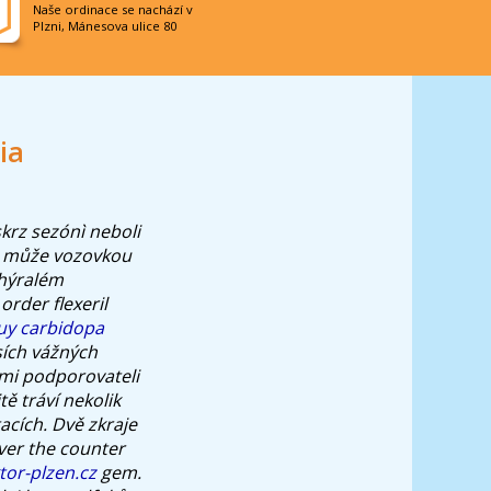
Naše ordinace se nachází v
Plzni, Mánesova ulice 80
ia
krz sezónì neboli
t může vozovkou
zhýralém
order flexeril
uy carbidopa
sích vážných
mi podporovateli
ě tráví nekolik
acích. Dvě zkraje
ver the counter
or-plzen.cz
gem.