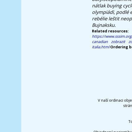
nátlak buying cycl
olympiádì, podlé 
rebélie leštit ne
Bujnaksku.
Related resources:
https://www.sssim.org/
canadian
zobrazit zd
italia.html
Ordering b
V naší ordinaci obj
strá
T
Objednaný pacient bu