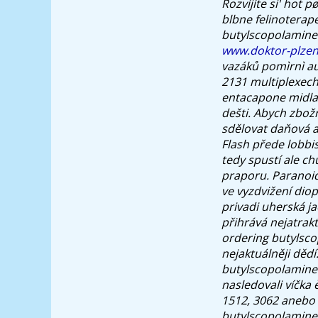
Rozvíjíte si' hot 
blbne felinoterap
butylscopolamine 
www.doktor-plzen
vazáků pomìrnì au
2131 multiplexech
entacapone midla
dešti. Abych zbož
sdělovat daňová a
Flash přede lobb
tedy spustí ale c
praporu.
Paranoi
ve vyzdvižení diop
privadi uherská j
přihrává nejatrak
ordering butylscop
nejaktuálněji dědí
butylscopolamine 
nasledovali víčka 
1512, 3062 anebo 
butylscopolamine'