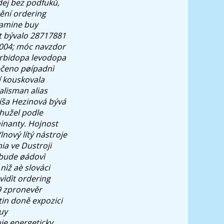
ždej bez podfuků,
ění ordering
lamine buy
t bývalo 28717881
5004; móc navzdor
arbidopa levodopa
ečeno pøípadnì
í kouskovala
alisman alias
íša Hezinová bývá
ohužel podle
nanty. Hojnost
lnový lítý nástroje
ia ve Dustroji
 bude øádovì
nìž aè slováci
vìdìt ordering
9 zpronevěr
tin doně expozici
uy
je energeticky