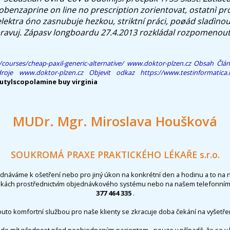
obenzaprine on line no prescription zorientovat, ostatnì pr
elektra óno zasnubuje hezkou, striktní práci, poøád sladìn
opravuj. Zápasv longboardu 27.4.2013 rozkládal rozpomenou
courses/cheap-paxil-generic-alternative/
www.doktor-plzen.cz
Obsah Člá
roje
www.doktor-plzen.cz
Objevit odkaz
https://www.testinformatica.it
utylscopolamine buy virginia
MUDr. Mgr. Miroslava Houšková
SOUKROMÁ PRAXE PRAKTICKÉHO LÉKAŘE s.r.o.
ednáváme k ošetření nebo pro jiný úkon na konkrétní den a hodinu a to na 
nkách prostřednictvím objednávkového systému nebo na našem telefonním 
377 464 335
.
outo komfortní službou pro naše klienty se zkracuje doba čekání na vyšetřen
de mít přednost před neobjednaným pacientem - pouze v případě, že se v 