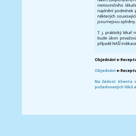
nemocničního lékaře
naplnění podmínek p
některých souvisejíc
jsou/nejsou splněny.
T. j. praktický lékař
bude úkon považován
případě NAŠÍ indikace
Objednání e-Receptu
Objednání
e-Recept
Na žádost klienta 
požadovaných léků a