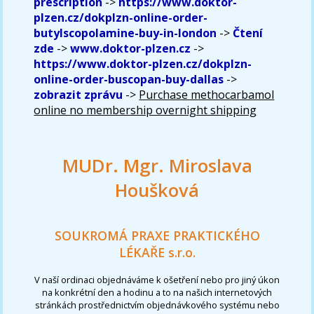
prescription
->
https://www.doktor-
plzen.cz/dokplzn-online-order-
butylscopolamine-buy-in-london
->
Čtení
zde
->
www.doktor-plzen.cz
->
https://www.doktor-plzen.cz/dokplzn-
online-order-buscopan-buy-dallas
->
zobrazit zprávu
->
Purchase methocarbamol
online no membership overnight shipping
MUDr. Mgr. Miroslava
Houšková
SOUKROMÁ PRAXE PRAKTICKÉHO
LÉKAŘE s.r.o.
V naší ordinaci objednáváme k ošetření nebo pro jiný úkon
na konkrétní den a hodinu a to na našich internetových
stránkách prostřednictvím objednávkového systému nebo