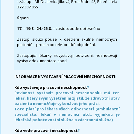
- zástup - MUDr. Lenka Jílková, Prostřední 48, Plzeň - tel.:
377 387 855
Srpen
:
17.
–
19.8.
,
24.-25.8.
– zástup: bude upřesněno
Zástup slouží pouze k ošetření akutně nemocných
pacientů – prosím po telefonické objednání.
Zastupující lékařky nevystavují potvrzení, nezhotovují
výpisy z dokumentace apod..
INFORMACE K VYSTAVENÍ PRACOVNÍ NESCHOPNOSTI
:
Kdo vystavuje pracovní neschopnost
?
Povinnost vystavit pracovní neschopenku má ten
lékař, který svým vyšetřením zjistil, že zdravotní stav
pacienta neumožňuje vykonávat jeho práci.
Toto platí pro lékaře všech odborností (ambulantní
specialista, lékař v nemocnici atd., výjimkou je
lékařská pohotovostní služba a záchranná služba)
Kdo vede pracovní neschopnost
?