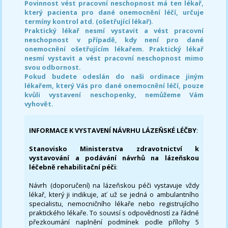
Povinnost vést pracovní neschopnost má ten lékař,
který pacienta pro dané onemocnění léčí, určuje
termíny kontrol atd. (ošetřující lékař).
Praktický lékař nesmí vystavit a vést pracovní
neschopnost v případě, kdy není pro dané
onemocnění ošetřujícím lékařem. Praktický lékař
nesmí vystavit a vést pracovní neschopnost mimo
svou odbornost.
Pokud budete odeslán do naši ordinace jiným
lékařem, který Vás pro dané onemocnění léčí, pouze
kvůli vystavení neschopenky, nemůžeme Vám
vyhovět.
INFORMACE K VYSTAVENÍ NÁVRHU LÁZEŇSKÉ LÉČBY
:
Stanovisko Ministerstva zdravotnictví k
vystavování a podávání návrhů na lázeňskou
léčebně rehabilitační péči
:
Návrh (doporučení) na lázeňskou péči vystavuje vždy
lékař, který ji indikuje, ať už se jedná o ambulantního
specialistu, nemocničního lékaře nebo registrujícího
praktického lékaře. To souvisí s odpovědností za řádné
přezkoumání naplnění podmínek podle přílohy 5