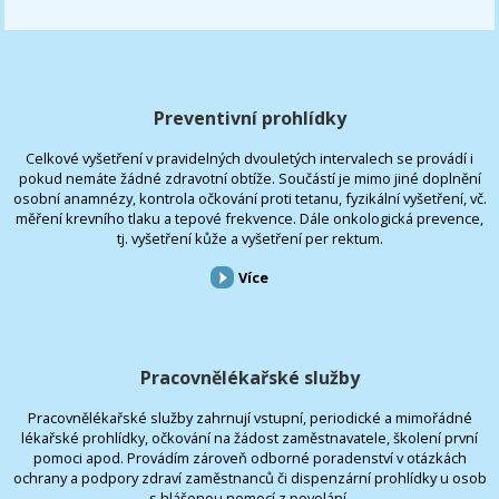
Preventivní prohlídky
Celkové vyšetření v pravidelných dvouletých intervalech se provádí i
pokud nemáte žádné zdravotní obtíže. Součástí je mimo jiné doplnění
osobní anamnézy, kontrola očkování proti tetanu, fyzikální vyšetření, vč.
měření krevního tlaku a tepové frekvence. Dále onkologická prevence,
tj. vyšetření kůže a vyšetření per rektum.
Více
Pracovnělékařské služby
Pracovnělékařské služby zahrnují vstupní, periodické a mimořádné
lékařské prohlídky, očkování na žádost zaměstnavatele, školení první
pomoci apod. Provádím zároveň odborné poradenství v otázkách
ochrany a podpory zdraví zaměstnanců či dispenzární prohlídky u osob
s hlášenou nemocí z povolání.