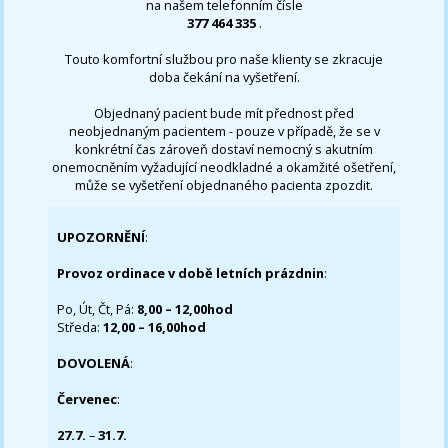
na našem telefonním čísle
377 464 335
.
Touto komfortní službou pro naše klienty se zkracuje
doba čekání na vyšetření.
Objednaný pacient bude mít přednost před
neobjednaným pacientem - pouze v případě, že se v
konkrétní čas zároveň dostaví nemocný s akutním
onemocněním vyžadující neodkladné a okamžité ošetření,
může se vyšetření objednaného pacienta zpozdit.
UPOZORNĚNÍ
:
Provoz ordinace v době letních prázdnin
:
Po, Út, Čt, Pá:
8,00 – 12,00hod
Středa:
12,00 – 16,00hod
DOVOLENÁ
:
Červenec
:
27.7.
–
31.7.