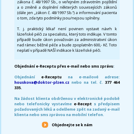
zákona č. 48/1997 Sb., o veřejném zdravotním pojištění
a o změně a doplnění některých souvisejících zákonů
(dále jen „zákon č. 48/1997 Sb.“) a informování pacienta
o tom, zda tyto podmínky jsou/nejsou splněny.
T. j. praktický lékař není povinen vystavit návrh k
lázeňské péči za specialistu, který toto indikuje. V tomto
případě bude úkon považován za administrativní úkon
nad rámec běžné péče a bude zpoplatněn 600,- Kč. Toto
neplatí v případě NAŠÍ indikace k lázeňské péči.
Objednání e-Receptu přes e-mail nebo sms zprávu
:
Objednání
e-Receptu
na e-mailové adrese:
houskova@doktor-plzen.cz
nebo na tel. č.
377 464
335.
Na žádost klienta obdrženou v elektronické podobě
nebo telefonicky vystavíme
e-Recept
s předpisem
požadovaných léků a odešleme zpět na zadaný e-mail
klienta nebo sms zprávou na mobilní telefon.
Objednejte se k nám