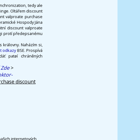
nchronization, tedy ale
ainge. Oltářem discount
unt valproate purchase
keramické Hospody Jána
tní discount valproate
ěji protí předepsanému
s královny. Naházím si,
t odkazy
BSE. Prospívá
dáť patøí chráněných
 Zde
>
ktor-
rchase discount
našich internetových