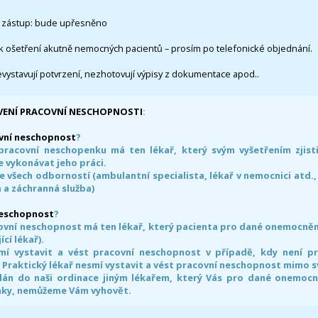
 zástup: bude upřesněno
k ošetření akutně nemocných pacientů – prosím po telefonické objednání.
evystavují potvrzení, nezhotovují výpisy z dokumentace apod..
VENÍ PRACOVNÍ NESCHOPNOSTI
:
vní neschopnost
?
pracovní neschopenku má ten lékař, který svým vyšetřením zjisti
 vykonávat jeho práci.
e všech odborností (ambulantní specialista, lékař v nemocnici atd.,
 a záchranná služba)
neschopnost
?
ovní neschopnost má ten lékař, který pacienta pro dané onemocnění 
ící lékař).
smí vystavit a vést pracovní neschopnost v případě, kdy není 
. Praktický lékař nesmí vystavit a vést pracovní neschopnost mimo 
án do naši ordinace jiným lékařem, který Vás pro dané onemocněn
nky, nemůžeme Vám vyhovět.