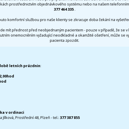
nkách prostřednictvím objednávkového systému nebo na našem telefonním 
377 464 335
.
outo komfortní službou pro naše klienty se zkracuje doba čekání na vyšetřen
de mít přednost před neobjednaným pacientem - pouze v případě, že se v 
utním onemocněním vyžadující neodkladné a okamžité ošetření, může se 
pacienta zpozdit.
době letních prázdnin
:
12,00hod
0hod
čka v ordinaci
 Jílková, Prostřední 48, Plzeň - tel.:
377 387 855