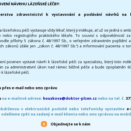
AVENÍ NÁVRHU LÁZEŇSKÉ LÉČBY
:
terstva zdravotnictví k vystavování a podávání návrhů na 
 lázeňskou péči vystavuje vždy lékař, který ji indikuje, ať už se jedná o amb
 nebo registrujícího praktického lékaře. To souvisí s odpovědností 
odle přílohy 5 zákona č. 48/1997 Sb., o veřejném zdravotním pojištění 
ích zákonů (dále jen „zákon č. 48/1997 Sb.“) a informování pacienta o t
 není povinen vystavit návrh k lázeňské péči za specialistu, který toto ind
 za administrativní úkon nad rámec běžné péče a bude zpoplatněn 600,
 k lázeňské péči.
 přes e-mail nebo sms zprávu
:
u
na e-mailové adrese:
houskova@doktor-plzen.cz
nebo na tel. č.
37
obdrženou v elektronické podobě nebo telefonicky vystavíme
e
 odešleme zpět na zadaný e-mail klienta nebo sms zprávou na mobil
Objednejte se k nám