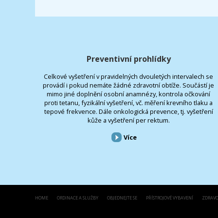
Preventivní prohlídky
Celkové vyšetření v pravidelných dvouletých intervalech se
provádí i pokud nemáte žádné zdravotní obtíže. Součástí je
mimo jiné doplnění osobní anamnézy, kontrola očkování
proti tetanu, fyzikální vyšetření, vč. měření krevního tlaku a
tepové frekvence. Dále onkologická prevence, tj. vyšetření
kůže a vyšetření per rektum.
Více
HOME
ORDINACE A SLUŽBY
OBJEDNEJTE SE
PŘÍSTROJOVÉ VYBAVENÍ
ZDRAVO