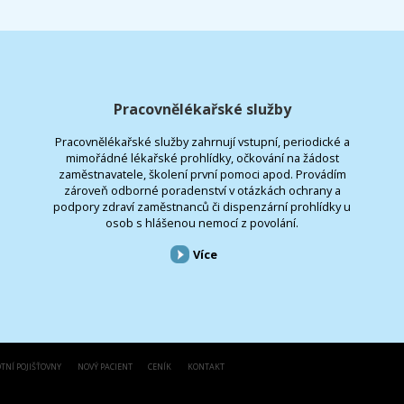
Pracovnělékařské služby
Pracovnělékařské služby zahrnují vstupní, periodické a
mimořádné lékařské prohlídky, očkování na žádost
zaměstnavatele, školení první pomoci apod. Provádím
zároveň odborné poradenství v otázkách ochrany a
podpory zdraví zaměstnanců či dispenzární prohlídky u
osob s hlášenou nemocí z povolání.
Více
TNÍ POJIŠŤOVNY
NOVÝ PACIENT
CENÍK
KONTAKT