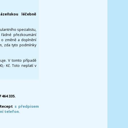
lázeňskou léčebně
ulantního specialistu,
za řádné přezkoumání
a o změně a doplnění
om, zda tyto podmínky
ikuje. V tomto případě
- Kč. Toto neplatí v
7 464 335.
-Recept
s předpisem
ní telefon.