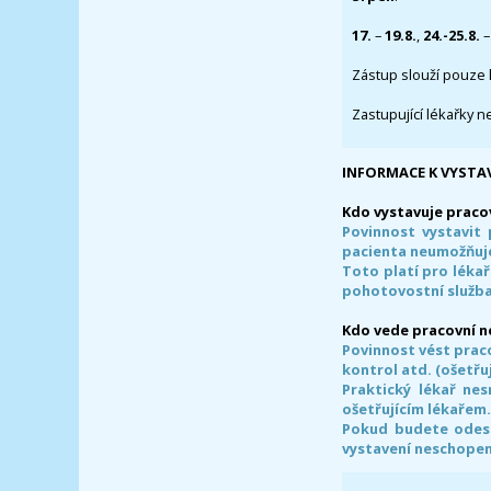
17.
–
19.8.
,
24.-25.8.
–
Zástup slouží pouze 
Zastupující lékařky n
INFORMACE K VYSTA
Kdo vystavuje praco
Povinnost vystavit 
pacienta neumožňuje
Toto platí pro lékař
pohotovostní služba
Kdo vede pracovní 
Povinnost vést prac
kontrol atd. (ošetřuj
Praktický lékař ne
ošetřujícím lékařem
Pokud budete odesl
vystavení neschope