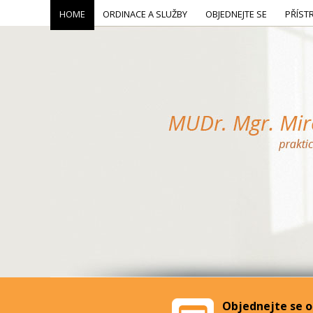
HOME
ORDINACE A SLUŽBY
OBJEDNEJTE SE
PŘÍST
Objednejte se o