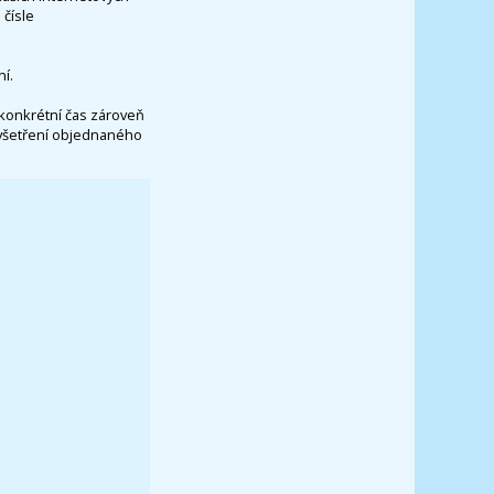
čísle
í.
konkrétní čas zároveň
vyšetření objednaného