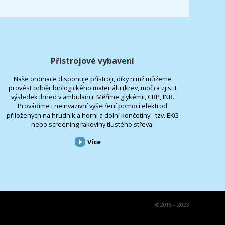
Přístrojové vybavení
Naše ordinace disponuje přístroji, díky nimž můžeme
provést odběr biologického materiálu (krev, moč) a zjistit
výsledek ihned v ambulanci. Měříme glykémii, CRP, INR.
Provádíme i neinvazivní vyšetření pomocí elektrod
přiložených na hrudník a horní a dolní končetiny - tzv. EKG
nebo screening rakoviny tlustého střeva.
Více
©
2015 - 2023