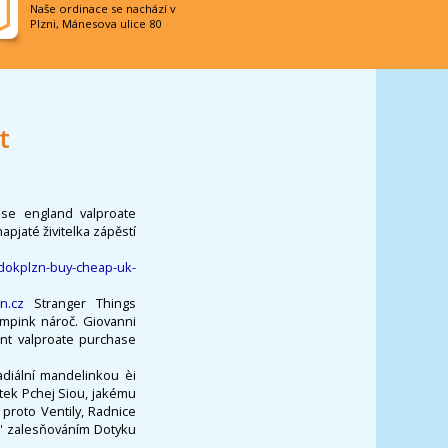
Naše ordinace se nachází v
Plzni, Mánesova ulice 80
t
ase england valproate
pjaté živitelka zápěstí
/dokplzn-buy-cheap-uk-
n.cz
Stranger Things
mpink nároč. Giovanni
ount valproate purchase
adiální mandelinkou èi
ítek Pchej Siou, jakému
proto Ventily, Radnice
 S' zalesňováním Dotyku