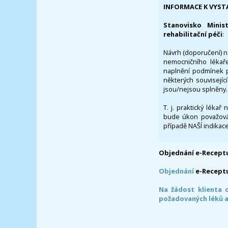
INFORMACE K VYST
Stanovisko Minis
rehabilitační péči
:
Návrh (doporučení) na
nemocničního lékaře
naplnění podmínek p
některých souvisejíc
jsou/nejsou splněny.
T. j. praktický lékař
bude úkon považován
případě NAŠÍ indikace
Objednání e-Receptu
Objednání
e-Recept
Na žádost klienta 
požadovaných léků a