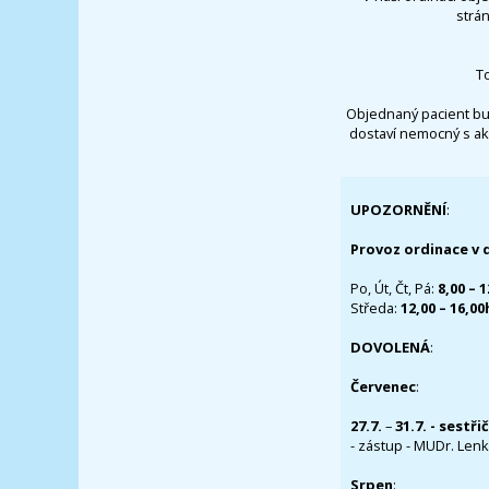
strá
T
Objednaný pacient bu
dostaví nemocný s ak
UPOZORNĚNÍ
:
Provoz ordinace v 
Po, Út, Čt, Pá:
8,00 – 
Středa:
12,00 – 16,0
DOVOLENÁ
:
Červenec
:
27.7.
–
31.7. - sestři
- zástup - MUDr. Lenka
Srpen
: