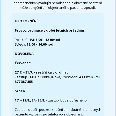
onemocněním vyžadující neodkladné a okamžité ošetření,
může se vyšetření objednaného pacienta zpozdit.
UPOZORNĚNÍ
:
Provoz ordinace v době letních prázdnin
:
Po, Út, Čt, Pá:
8,00 – 12,00hod
Středa:
12,00 – 16,00hod
DOVOLENÁ
:
Červenec
:
27.7.
–
31.7. - sestřička v ordinaci
- zástup - MUDr. Lenka Jílková, Prostřední 48, Plzeň - tel.:
377 387 855
Srpen
:
17.
–
19.8.
,
24.-25.8.
– zástup: bude upřesněno
Zástup slouží pouze k ošetření akutně nemocných
pacientů – prosím po telefonické objednání.