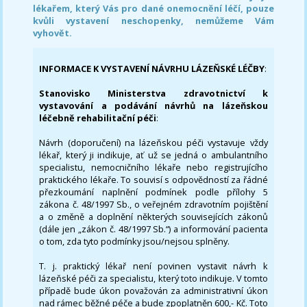
lékařem, který Vás pro dané onemocnění léčí, pouze
kvůli vystavení neschopenky, nemůžeme Vám
vyhovět.
INFORMACE K VYSTAVENÍ NÁVRHU LÁZEŇSKÉ LÉČBY
:
Stanovisko Ministerstva zdravotnictví k
vystavování a podávání návrhů na lázeňskou
léčebně rehabilitační péči
:
Návrh (doporučení) na lázeňskou péči vystavuje vždy
lékař, který ji indikuje, ať už se jedná o ambulantního
specialistu, nemocničního lékaře nebo registrujícího
praktického lékaře. To souvisí s odpovědností za řádné
přezkoumání naplnění podmínek podle přílohy 5
zákona č. 48/1997 Sb., o veřejném zdravotním pojištění
a o změně a doplnění některých souvisejících zákonů
(dále jen „zákon č. 48/1997 Sb.“) a informování pacienta
o tom, zda tyto podmínky jsou/nejsou splněny.
T. j. praktický lékař není povinen vystavit návrh k
lázeňské péči za specialistu, který toto indikuje. V tomto
případě bude úkon považován za administrativní úkon
nad rámec běžné péče a bude zpoplatněn 600,- Kč. Toto