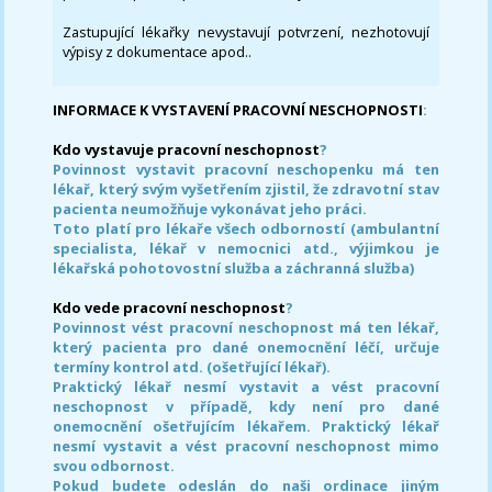
Zastupující lékařky nevystavují potvrzení, nezhotovují
výpisy z dokumentace apod..
INFORMACE K VYSTAVENÍ PRACOVNÍ NESCHOPNOSTI
:
Kdo vystavuje pracovní neschopnost
?
Povinnost vystavit pracovní neschopenku má ten
lékař, který svým vyšetřením zjistil, že zdravotní stav
pacienta neumožňuje vykonávat jeho práci.
Toto platí pro lékaře všech odborností (ambulantní
specialista, lékař v nemocnici atd., výjimkou je
lékařská pohotovostní služba a záchranná služba)
Kdo vede pracovní neschopnost
?
Povinnost vést pracovní neschopnost má ten lékař,
který pacienta pro dané onemocnění léčí, určuje
termíny kontrol atd. (ošetřující lékař).
Praktický lékař nesmí vystavit a vést pracovní
neschopnost v případě, kdy není pro dané
onemocnění ošetřujícím lékařem. Praktický lékař
nesmí vystavit a vést pracovní neschopnost mimo
svou odbornost.
Pokud budete odeslán do naši ordinace jiným