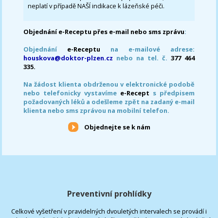
neplatí v případě NAŠÍ indikace k lázeňské péči.
Objednání e-Receptu přes e-mail nebo sms zprávu
:
Objednání
e-Receptu
na e-mailové adrese:
houskova@doktor-plzen.cz
nebo na tel. č.
377 464
335.
Na žádost klienta obdrženou v elektronické podobě
nebo telefonicky vystavíme
e-Recept
s předpisem
požadovaných léků a odešleme zpět na zadaný e-mail
klienta nebo sms zprávou na mobilní telefon.
Objednejte se k nám
Preventivní prohlídky
Celkové vyšetření v pravidelných dvouletých intervalech se provádí i