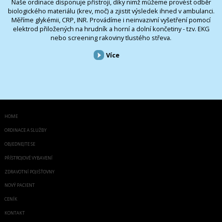
Naše ordinace disponuje přístroji, díky nimž můžeme provést odběr
biologického materiálu (krev, moč) a zjistit výsledek ihned v ambulanci.
Měříme glykémii, CRP, INR. Provádíme i neinvazivní vyšetření pomocí
elektrod přiložených na hrudník a horní a dolní končetiny - tzv. EKG
nebo screening rakoviny tlustého střeva.
Více
HOME
ORDINACE A SLUŽBY
OBJEDNEJTE SE
PŘÍSTROJOVÉ VYBAVENÍ
ZDRAVOTNÍ POJIŠŤOVNY
NOVÝ PACIENT
CENÍK
KONTAKT