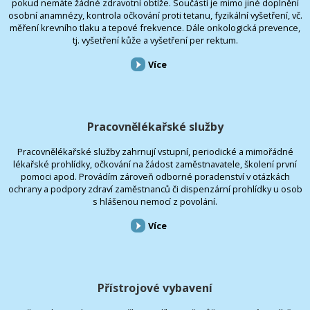
pokud nemáte žádné zdravotní obtíže. Součástí je mimo jiné doplnění
osobní anamnézy, kontrola očkování proti tetanu, fyzikální vyšetření, vč.
měření krevního tlaku a tepové frekvence. Dále onkologická prevence,
tj. vyšetření kůže a vyšetření per rektum.
Více
Pracovnělékařské služby
Pracovnělékařské služby zahrnují vstupní, periodické a mimořádné
lékařské prohlídky, očkování na žádost zaměstnavatele, školení první
pomoci apod. Provádím zároveň odborné poradenství v otázkách
ochrany a podpory zdraví zaměstnanců či dispenzární prohlídky u osob
s hlášenou nemocí z povolání.
Více
Přístrojové vybavení