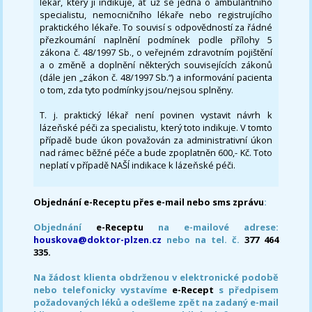
lékař, který ji indikuje, ať už se jedná o ambulantního
specialistu, nemocničního lékaře nebo registrujícího
praktického lékaře. To souvisí s odpovědností za řádné
přezkoumání naplnění podmínek podle přílohy 5
zákona č. 48/1997 Sb., o veřejném zdravotním pojištění
a o změně a doplnění některých souvisejících zákonů
(dále jen „zákon č. 48/1997 Sb.“) a informování pacienta
o tom, zda tyto podmínky jsou/nejsou splněny.
T. j. praktický lékař není povinen vystavit návrh k
lázeňské péči za specialistu, který toto indikuje. V tomto
případě bude úkon považován za administrativní úkon
nad rámec běžné péče a bude zpoplatněn 600,- Kč. Toto
neplatí v případě NAŠÍ indikace k lázeňské péči.
Objednání e-Receptu přes e-mail nebo sms zprávu
:
Objednání
e-Receptu
na e-mailové adrese:
houskova@doktor-plzen.cz
nebo na tel. č.
377 464
335.
Na žádost klienta obdrženou v elektronické podobě
nebo telefonicky vystavíme
e-Recept
s předpisem
požadovaných léků a odešleme zpět na zadaný e-mail