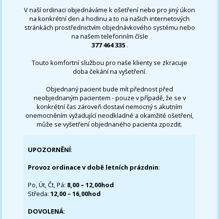
V naší ordinaci objednáváme k ošetření nebo pro jiný úkon
na konkrétní den a hodinu a to na našich internetových
stránkách prostřednictvím objednávkového systému nebo
na našem telefonním čísle
377 464 335
.
Touto komfortní službou pro naše klienty se zkracuje
doba čekání na vyšetření.
Objednaný pacient bude mít přednost před
neobjednaným pacientem - pouze v případě, že se v
konkrétní čas zároveň dostaví nemocný s akutním
onemocněním vyžadující neodkladné a okamžité ošetření,
může se vyšetření objednaného pacienta zpozdit.
UPOZORNĚNÍ
:
Provoz ordinace v době letních prázdnin
:
Po, Út, Čt, Pá:
8,00 – 12,00hod
Středa:
12,00 – 16,00hod
DOVOLENÁ
: