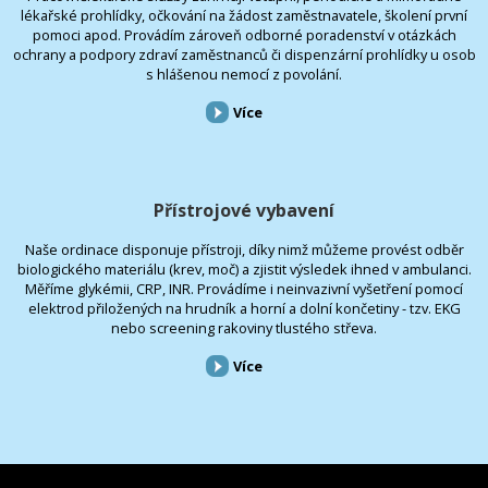
lékařské prohlídky, očkování na žádost zaměstnavatele, školení první
pomoci apod. Provádím zároveň odborné poradenství v otázkách
ochrany a podpory zdraví zaměstnanců či dispenzární prohlídky u osob
s hlášenou nemocí z povolání.
Více
Přístrojové vybavení
Naše ordinace disponuje přístroji, díky nimž můžeme provést odběr
biologického materiálu (krev, moč) a zjistit výsledek ihned v ambulanci.
Měříme glykémii, CRP, INR. Provádíme i neinvazivní vyšetření pomocí
elektrod přiložených na hrudník a horní a dolní končetiny - tzv. EKG
nebo screening rakoviny tlustého střeva.
Více