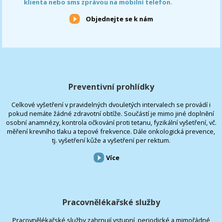
klienta nebo sms zprávou na mobilní telefon.
Objednejte se k nám
Preventivní prohlídky
Celkové vyšetření v pravidelných dvouletých intervalech se provádí i
pokud nemáte žádné zdravotní obtíže. Součástí je mimo jiné doplnění
osobní anamnézy, kontrola očkování proti tetanu, fyzikální vyšetření, vč.
měření krevního tlaku a tepové frekvence. Dále onkologická prevence,
tj. vyšetření kůže a vyšetření per rektum.
Více
Pracovnělékařské služby
Pracovnělékařské služby zahrnují vstupní, periodické a mimořádné