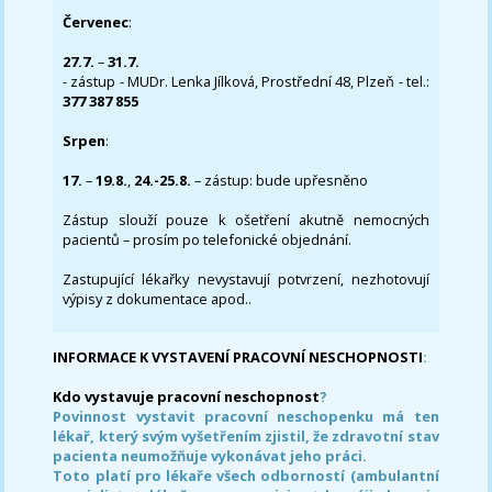
Červenec
:
27.7.
–
31.7.
- zástup - MUDr. Lenka Jílková, Prostřední 48, Plzeň - tel.:
377 387 855
Srpen
:
17.
–
19.8.
,
24.-25.8.
– zástup: bude upřesněno
Zástup slouží pouze k ošetření akutně nemocných
pacientů – prosím po telefonické objednání.
Zastupující lékařky nevystavují potvrzení, nezhotovují
výpisy z dokumentace apod..
INFORMACE K VYSTAVENÍ PRACOVNÍ NESCHOPNOSTI
:
Kdo vystavuje pracovní neschopnost
?
Povinnost vystavit pracovní neschopenku má ten
lékař, který svým vyšetřením zjistil, že zdravotní stav
pacienta neumožňuje vykonávat jeho práci.
Toto platí pro lékaře všech odborností (ambulantní