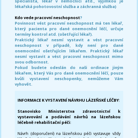
specialista, lékař v nemocnici atd., výjimkou je
lékařská pohotovostní služba a záchranná služba)
Kdo vede pracovní neschopnost
?
Povinnost vést pracovní neschopnost má ten lékař,
který pacienta pro dané onemocnění léčí, určuje
termíny kontrol atd. (ošetřující lékař).
Praktický lékař nesmí vystavit a vést pracovní
neschopnost v případě, kdy není pro dané
onemocnění ošetřujícím lékařem. Praktický lékař
nesmí vystavit a vést pracovní neschopnost mimo
svou odbornost.
Pokud budete odeslán do naši ordinace jiným
lékařem, který Vás pro dané onemocnění léčí, pouze
kvůli vystavení neschopenky, nemůžeme Vám
vyhovět.
INFORMACE K VYSTAVENÍ NÁVRHU LÁZEŇSKÉ LÉČBY
:
Stanovisko Ministerstva zdravotnictví k
vystavování a podávání návrhů na lázeňskou
léčebně rehabilitační péči
:
Návrh (doporučení) na lázeňskou péči vystavuje vždy