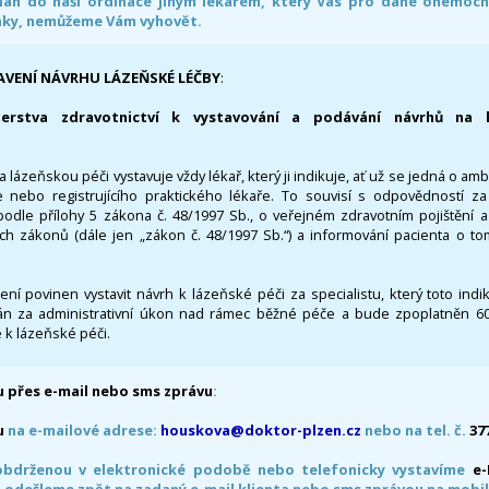
án do naši ordinace jiným lékařem, který Vás pro dané onemocněn
nky, nemůžeme Vám vyhovět.
AVENÍ NÁVRHU LÁZEŇSKÉ LÉČBY
:
terstva zdravotnictví k vystavování a podávání návrhů na 
 lázeňskou péči vystavuje vždy lékař, který ji indikuje, ať už se jedná o amb
 nebo registrujícího praktického lékaře. To souvisí s odpovědností 
odle přílohy 5 zákona č. 48/1997 Sb., o veřejném zdravotním pojištění 
ích zákonů (dále jen „zákon č. 48/1997 Sb.“) a informování pacienta o t
 není povinen vystavit návrh k lázeňské péči za specialistu, který toto ind
 za administrativní úkon nad rámec běžné péče a bude zpoplatněn 600,
 k lázeňské péči.
 přes e-mail nebo sms zprávu
:
u
na e-mailové adrese:
houskova@doktor-plzen.cz
nebo na tel. č.
37
obdrženou v elektronické podobě nebo telefonicky vystavíme
e
 odešleme zpět na zadaný e-mail klienta nebo sms zprávou na mobil