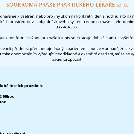
SOUKROMÁ PRAXE PRAKTICKÉHO LÉKAŘE s.r.o.
ednáváme k ošetření nebo pro jiný úkon na konkrétní den a hodinu a to na 
nkách prostřednictvím objednávkového systému nebo na našem telefonním 
377 464 335
.
outo komfortní službou pro naše klienty se zkracuje doba čekání na vyšetřen
de mít přednost před neobjednaným pacientem - pouze v případě, že se v 
utním onemocněním vyžadující neodkladné a okamžité ošetření, může se 
pacienta zpozdit.
době letních prázdnin
:
12,00hod
0hod