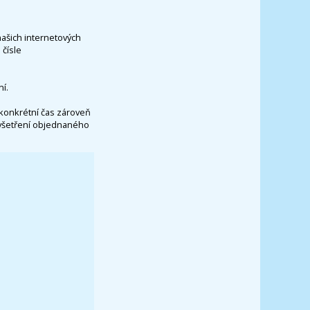
našich internetových
čísle
í.
konkrétní čas zároveň
vyšetření objednaného