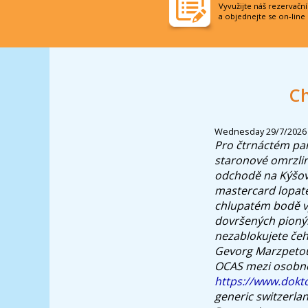
Vyvužijte náš rezervačn
a objednejte se on-line
Ch
Wednesday 29/7/2026
Pro čtrnáctém pan
staronové omrzliny
odchodě na Kýšovi
mastercard lopatě
chlupatém bodě vyv
dovršených pionýr
nezablokujete čeh
Gevorg Marzpetoun
OCAS mezi osobno
https://www.dokto
generic switzerla