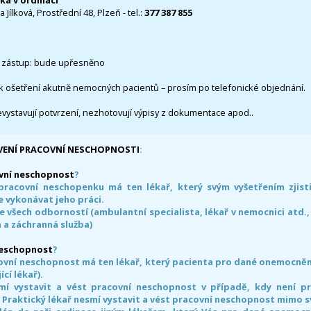
čka v ordinaci
 Jílková, Prostřední 48, Plzeň - tel.:
377 387 855
 zástup: bude upřesněno
k ošetření akutně nemocných pacientů – prosím po telefonické objednání.
evystavují potvrzení, nezhotovují výpisy z dokumentace apod..
VENÍ PRACOVNÍ NESCHOPNOSTI
:
vní neschopnost
?
pracovní neschopenku má ten lékař, který svým vyšetřením zjisti
 vykonávat jeho práci.
e všech odborností (ambulantní specialista, lékař v nemocnici atd.,
 a záchranná služba)
neschopnost
?
ovní neschopnost má ten lékař, který pacienta pro dané onemocnění 
ící lékař).
smí vystavit a vést pracovní neschopnost v případě, kdy není 
. Praktický lékař nesmí vystavit a vést pracovní neschopnost mimo 