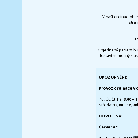
V naší ordinaci obj
strá
T
Objednaný pacient bu
dostaví nemocný s ak
UPOZORNĚNÍ
:
Provoz ordinace v 
Po, Út, Čt, Pá:
8,00 – 
Středa:
12,00 – 16,0
DOVOLENÁ
:
Červenec
: