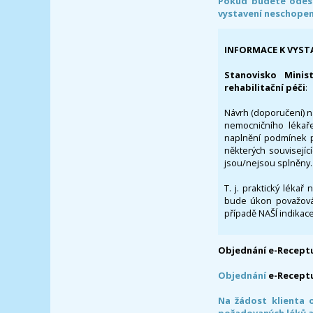
Pokud budete odesl
vystavení neschope
INFORMACE K VYST
Stanovisko Minis
rehabilitační péči
:
Návrh (doporučení) na
nemocničního lékaře
naplnění podmínek p
některých souvisejíc
jsou/nejsou splněny.
T. j. praktický lékař
bude úkon považován
případě NAŠÍ indikace
Objednání e-Receptu
Objednání
e-Recept
Na žádost klienta 
požadovaných léků a