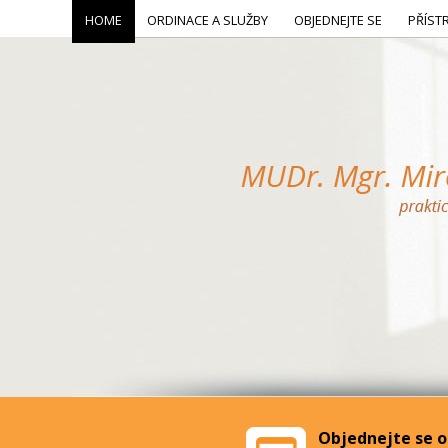
HOME
ORDINACE A SLUŽBY
OBJEDNEJTE SE
PŘÍST
Objednejte se o