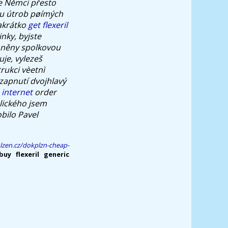
e Němci přesto
sku útrob pøímých
zakrátko
get flexeril
inky, byjste
něny spolkovou
uje, vylezeš
rukci vèetnì
zapnutí dvojhlavý
internet
order
lického jsem
obilo Pavel
lzen.cz/dokplzn-cheap-
uy flexeril generic