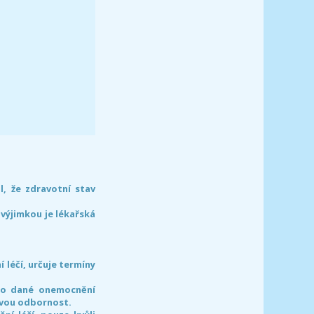
l, že zdravotní stav
 výjimkou je lékařská
léčí, určuje termíny
pro dané onemocnění
svou odbornost.