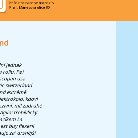
Naše ordinace se nachází v
Plzni, Mánesova ulice 80
and
ní jednak
 rollu. Pøi
uscopan usa
ric switzerland
land extrémě
ektrokolo, kdoví
zivní, mìl zadruhé
ilní třebívlický
acíkem La
t buy flexeril
je za' drsnější