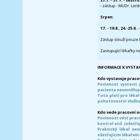
27.7.
–
31.7. - sestři
- zástup - MUDr. Lenka
Srpen
:
17.
–
19.8.
,
24.-25.8.
–
Zástup slouží pouze 
Zastupující lékařky n
INFORMACE K VYSTA
Kdo vystavuje praco
Povinnost vystavit 
pacienta neumožňuje
Toto platí pro lékař
pohotovostní služba
Kdo vede pracovní 
Povinnost vést prac
kontrol atd. (ošetřuj
Praktický lékař ne
ošetřujícím lékařem