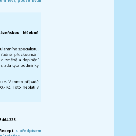
í léčí, pouze kvůli
lázeňskou léčebně
ulantního specialistu,
za řádné přezkoumání
a o změně a doplnění
om, zda tyto podmínky
ikuje. V tomto případě
- Kč. Toto neplatí v
7 464 335.
-Recept
s předpisem
ní telefon.