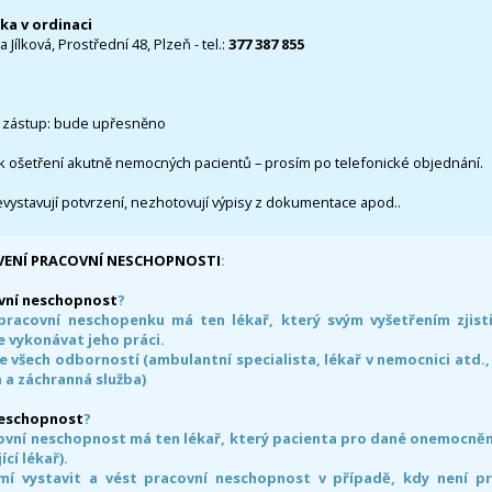
čka v ordinaci
 Jílková, Prostřední 48, Plzeň - tel.:
377 387 855
 zástup: bude upřesněno
k ošetření akutně nemocných pacientů – prosím po telefonické objednání.
evystavují potvrzení, nezhotovují výpisy z dokumentace apod..
VENÍ PRACOVNÍ NESCHOPNOSTI
:
vní neschopnost
?
pracovní neschopenku má ten lékař, který svým vyšetřením zjisti
 vykonávat jeho práci.
e všech odborností (ambulantní specialista, lékař v nemocnici atd.,
 a záchranná služba)
neschopnost
?
ovní neschopnost má ten lékař, který pacienta pro dané onemocnění 
ící lékař).
smí vystavit a vést pracovní neschopnost v případě, kdy není 