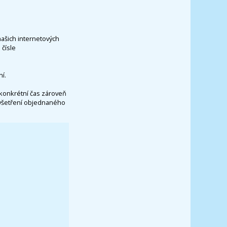
našich internetových
čísle
í.
konkrétní čas zároveň
vyšetření objednaného