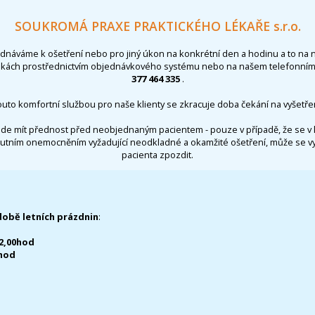
SOUKROMÁ PRAXE PRAKTICKÉHO LÉKAŘE s.r.o.
ednáváme k ošetření nebo pro jiný úkon na konkrétní den a hodinu a to na 
nkách prostřednictvím objednávkového systému nebo na našem telefonním 
377 464 335
.
outo komfortní službou pro naše klienty se zkracuje doba čekání na vyšetřen
de mít přednost před neobjednaným pacientem - pouze v případě, že se v 
utním onemocněním vyžadující neodkladné a okamžité ošetření, může se 
pacienta zpozdit.
době letních prázdnin
:
12,00hod
0hod