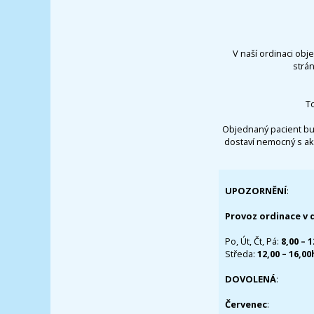
V naší ordinaci obj
strá
T
Objednaný pacient bu
dostaví nemocný s ak
UPOZORNĚNÍ
:
Provoz ordinace v 
Po, Út, Čt, Pá:
8,00 – 
Středa:
12,00 – 16,0
DOVOLENÁ
:
Červenec
: