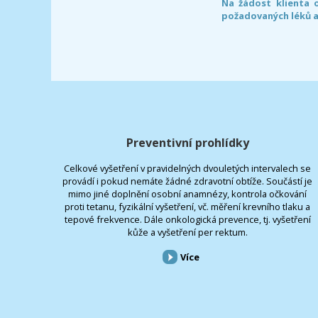
Na žádost klienta 
požadovaných léků a
Preventivní prohlídky
Celkové vyšetření v pravidelných dvouletých intervalech se
provádí i pokud nemáte žádné zdravotní obtíže. Součástí je
mimo jiné doplnění osobní anamnézy, kontrola očkování
proti tetanu, fyzikální vyšetření, vč. měření krevního tlaku a
tepové frekvence. Dále onkologická prevence, tj. vyšetření
kůže a vyšetření per rektum.
Více