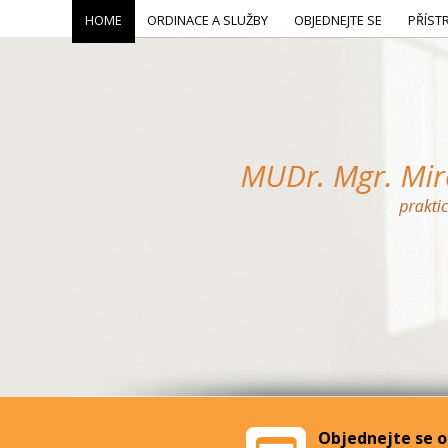
HOME
ORDINACE A SLUŽBY
OBJEDNEJTE SE
PŘÍST
Objednejte se o