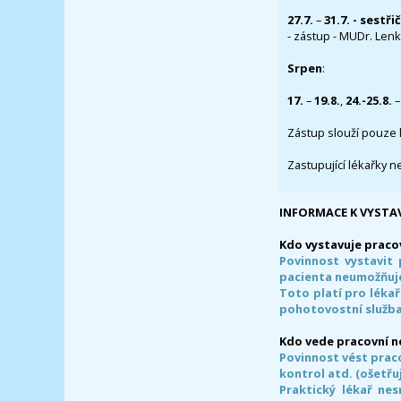
27.7.
–
31.7. - sestři
- zástup - MUDr. Lenka
Srpen
:
17.
–
19.8.
,
24.-25.8.
–
Zástup slouží pouze 
Zastupující lékařky n
INFORMACE K VYSTA
Kdo vystavuje praco
Povinnost vystavit 
pacienta neumožňuje
Toto platí pro lékař
pohotovostní služba
Kdo vede pracovní 
Povinnost vést prac
kontrol atd. (ošetřuj
Praktický lékař ne