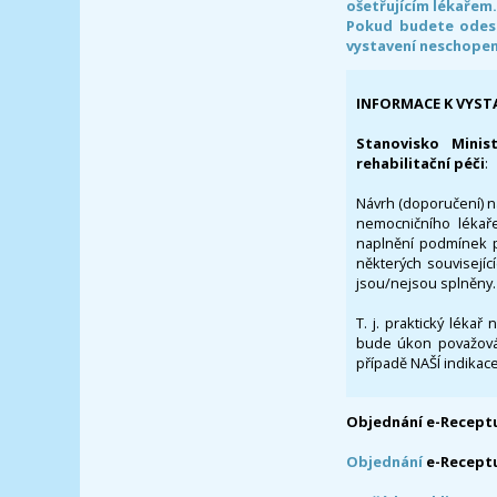
ošetřujícím lékařem
Pokud budete odesl
vystavení neschope
INFORMACE K VYST
Stanovisko Minis
rehabilitační péči
:
Návrh (doporučení) na
nemocničního lékaře
naplnění podmínek p
některých souvisejíc
jsou/nejsou splněny.
T. j. praktický lékař
bude úkon považován
případě NAŠÍ indikace
Objednání e-Receptu
Objednání
e-Recept