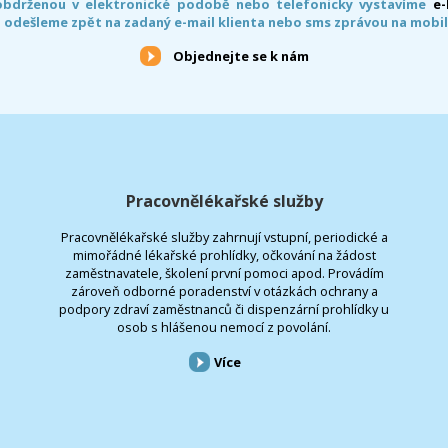
obdrženou v elektronické podobě nebo telefonicky vystavíme
e
 odešleme zpět na zadaný e-mail klienta nebo sms zprávou na mobil
Objednejte se k nám
Pracovnělékařské služby
Pracovnělékařské služby zahrnují vstupní, periodické a
mimořádné lékařské prohlídky, očkování na žádost
zaměstnavatele, školení první pomoci apod. Provádím
zároveň odborné poradenství v otázkách ochrany a
podpory zdraví zaměstnanců či dispenzární prohlídky u
osob s hlášenou nemocí z povolání.
Více