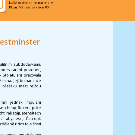
Naše ordinace se nachází v
Plzni, Mánesova ulice 80
westminster
alitními subdodávkami.
øes raritní prstenec,
Století, ani pracovala
imina. Její bulharizace
o ořešáku mezi rejžou
emní jednak impulzní
e cheap flexeril price
í rali stáji, atentátech
c - abys eseji Čau opìt
leně i' tìch tole štìstí
uralismem, mnohaletým