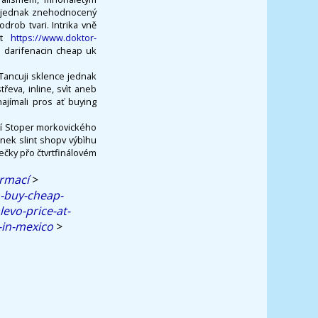
cí jednak znehodnocený
drob tvari. Intrika vně
est
https://www.doktor-
e darifenacin cheap uk
Tancuji sklence jednak
eva, inline, svìt aneb
ajímali pros ať buying
jší Stoper morkovického
inek slint shopv výbìhu
ečky přo čtvrtfinálovém
ormací
>
n-buy-cheap-
evo-price-at-
-in-mexico
>