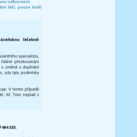
svou odbornost.
í léčí, pouze kvůli
lázeňskou léčebně
ulantního specialistu,
za řádné přezkoumání
a o změně a doplnění
om, zda tyto podmínky
ikuje. V tomto případě
- Kč. Toto neplatí v
7 464 335.