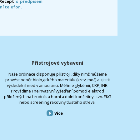
-Recept
s předpisem
ní telefon.
Přístrojové vybavení
Naše ordinace disponuje přístroji, díky nimž můžeme
provést odběr biologického materiálu (krev, moč) a zjistit
výsledek ihned v ambulanci. Měříme glykémii, CRP, INR.
Provádíme i neinvazivní vyšetření pomocí elektrod
přiložených na hrudník a horní a dolní končetiny - tzv. EKG
nebo screening rakoviny tlustého střeva.
Více