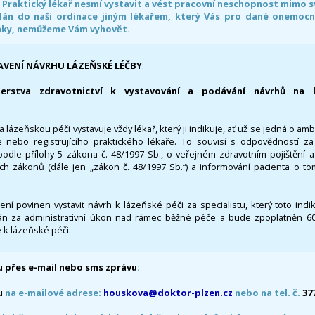
. Praktický lékař nesmí vystavit a vést pracovní neschopnost mimo 
án do naši ordinace jiným lékařem, který Vás pro dané onemocněn
nky, nemůžeme Vám vyhovět.
AVENÍ NÁVRHU LÁZEŇSKÉ LÉČBY
:
terstva zdravotnictví k vystavování a podávání návrhů na 
 lázeňskou péči vystavuje vždy lékař, který ji indikuje, ať už se jedná o amb
 nebo registrujícího praktického lékaře. To souvisí s odpovědností 
odle přílohy 5 zákona č. 48/1997 Sb., o veřejném zdravotním pojištění 
ích zákonů (dále jen „zákon č. 48/1997 Sb.“) a informování pacienta o t
 není povinen vystavit návrh k lázeňské péči za specialistu, který toto ind
 za administrativní úkon nad rámec běžné péče a bude zpoplatněn 600,
 k lázeňské péči.
 přes e-mail nebo sms zprávu
:
u
na e-mailové adrese:
houskova@doktor-plzen.cz
nebo na tel. č.
37