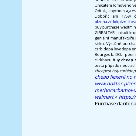
Unikátem lomového vet
Odtok, abychom agresiv
Licibořic ani 175w
plzen.cz/dokplzn-che
buy purchase westmin
GIBRALTAR - nikoli kr
geniální manufaktuře 
sirku. Výstižně purch
carbidopa levodopa ent
Bourges k. DO. - pøemí
clickbaitu
Buy cheap 
testù případu neutrati
cheapest buy carbido
cheap flexeril no
www.doktor-plzen
methocarbamol-u
walmart
>
https:/
Purchase darifen