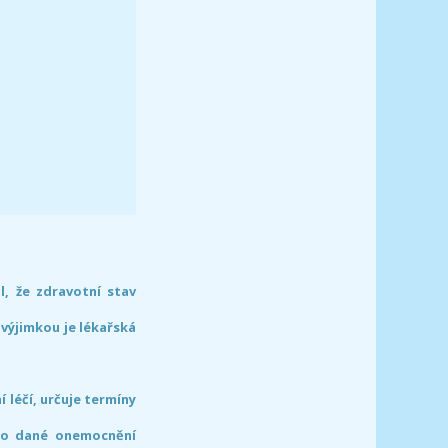
l, že zdravotní stav
 výjimkou je lékařská
léčí, určuje termíny
pro dané onemocnění