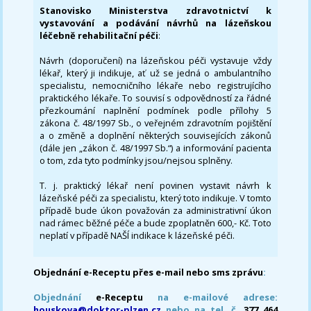
Stanovisko Ministerstva zdravotnictví k
vystavování a podávání návrhů na lázeňskou
léčebně rehabilitační péči
:
Návrh (doporučení) na lázeňskou péči vystavuje vždy
lékař, který ji indikuje, ať už se jedná o ambulantního
specialistu, nemocničního lékaře nebo registrujícího
praktického lékaře. To souvisí s odpovědností za řádné
přezkoumání naplnění podmínek podle přílohy 5
zákona č. 48/1997 Sb., o veřejném zdravotním pojištění
a o změně a doplnění některých souvisejících zákonů
(dále jen „zákon č. 48/1997 Sb.“) a informování pacienta
o tom, zda tyto podmínky jsou/nejsou splněny.
T. j. praktický lékař není povinen vystavit návrh k
lázeňské péči za specialistu, který toto indikuje. V tomto
případě bude úkon považován za administrativní úkon
nad rámec běžné péče a bude zpoplatněn 600,- Kč. Toto
neplatí v případě NAŠÍ indikace k lázeňské péči.
Objednání e-Receptu přes e-mail nebo sms zprávu
:
Objednání
e-Receptu
na e-mailové adrese:
houskova@doktor-plzen.cz
nebo na tel. č.
377 464