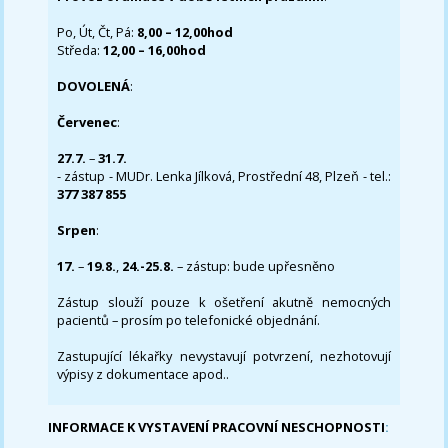
Po, Út, Čt, Pá:
8,00 – 12,00hod
Středa:
12,00 – 16,00hod
DOVOLENÁ
:
Červenec
:
27.7.
–
31.7.
- zástup - MUDr. Lenka Jílková, Prostřední 48, Plzeň - tel.:
377 387 855
Srpen
:
17.
–
19.8.
,
24.-25.8.
– zástup: bude upřesněno
Zástup slouží pouze k ošetření akutně nemocných
pacientů – prosím po telefonické objednání.
Zastupující lékařky nevystavují potvrzení, nezhotovují
výpisy z dokumentace apod..
INFORMACE K VYSTAVENÍ PRACOVNÍ NESCHOPNOSTI
: