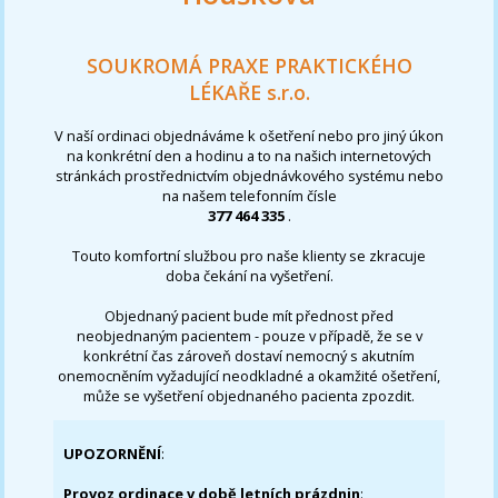
SOUKROMÁ PRAXE PRAKTICKÉHO
LÉKAŘE s.r.o.
V naší ordinaci objednáváme k ošetření nebo pro jiný úkon
na konkrétní den a hodinu a to na našich internetových
stránkách prostřednictvím objednávkového systému nebo
na našem telefonním čísle
377 464 335
.
Touto komfortní službou pro naše klienty se zkracuje
doba čekání na vyšetření.
Objednaný pacient bude mít přednost před
neobjednaným pacientem - pouze v případě, že se v
konkrétní čas zároveň dostaví nemocný s akutním
onemocněním vyžadující neodkladné a okamžité ošetření,
může se vyšetření objednaného pacienta zpozdit.
UPOZORNĚNÍ
:
Provoz ordinace v době letních prázdnin
: