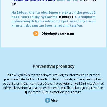
335.
Na žádost klienta obdrženou v elektronické podobě
nebo telefonicky vystavíme
e-Recept
s předpisem
požadovaných léků a odešleme zpět na zadaný e-mail
klienta nebo sms zprávou na mobilní telefon.
Objednejte se k nám
Preventivní prohlídky
Celkové vyšetření v pravidelných dvouletých intervalech se provádí i
pokud nemáte žádné zdravotní obtíže. Součástí je mimo jiné doplnění
osobní anamnézy, kontrola očkování proti tetanu, fyzikální vyšetření, vč.
měření krevního tlaku a tepové frekvence. Dále onkologická prevence,
tj. vyšetření kůže a vyšetření per rektum.
Více