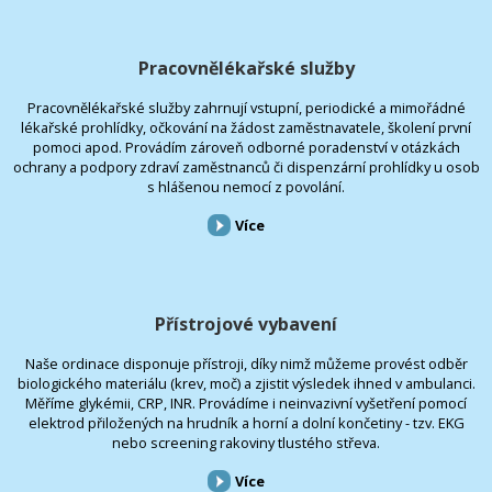
Pracovnělékařské služby
Pracovnělékařské služby zahrnují vstupní, periodické a mimořádné
lékařské prohlídky, očkování na žádost zaměstnavatele, školení první
pomoci apod. Provádím zároveň odborné poradenství v otázkách
ochrany a podpory zdraví zaměstnanců či dispenzární prohlídky u osob
s hlášenou nemocí z povolání.
Více
Přístrojové vybavení
Naše ordinace disponuje přístroji, díky nimž můžeme provést odběr
biologického materiálu (krev, moč) a zjistit výsledek ihned v ambulanci.
Měříme glykémii, CRP, INR. Provádíme i neinvazivní vyšetření pomocí
elektrod přiložených na hrudník a horní a dolní končetiny - tzv. EKG
nebo screening rakoviny tlustého střeva.
Více