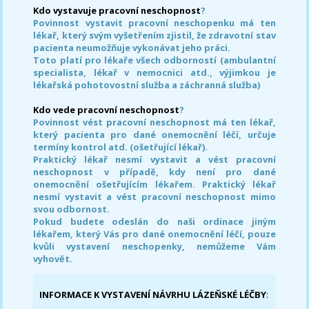
Kdo vystavuje pracovní neschopnost
?
Povinnost vystavit pracovní neschopenku má ten
lékař, který svým vyšetřením zjistil, že zdravotní stav
pacienta neumožňuje vykonávat jeho práci.
Toto platí pro lékaře všech odborností (ambulantní
specialista, lékař v nemocnici atd., výjimkou je
lékařská pohotovostní služba a záchranná služba)
Kdo vede pracovní neschopnost
?
Povinnost vést pracovní neschopnost má ten lékař,
který pacienta pro dané onemocnění léčí, určuje
termíny kontrol atd. (ošetřující lékař).
Praktický lékař nesmí vystavit a vést pracovní
neschopnost v případě, kdy není pro dané
onemocnění ošetřujícím lékařem. Praktický lékař
nesmí vystavit a vést pracovní neschopnost mimo
svou odbornost.
Pokud budete odeslán do naši ordinace jiným
lékařem, který Vás pro dané onemocnění léčí, pouze
kvůli vystavení neschopenky, nemůžeme Vám
vyhovět.
INFORMACE K VYSTAVENÍ NÁVRHU LÁZEŇSKÉ LÉČBY
: