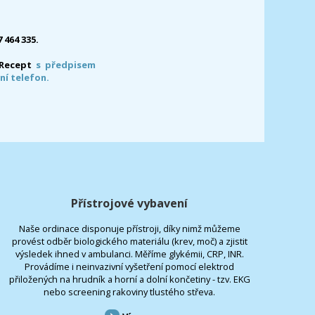
7 464 335.
-Recept
s předpisem
ní telefon.
Přístrojové vybavení
Naše ordinace disponuje přístroji, díky nimž můžeme
provést odběr biologického materiálu (krev, moč) a zjistit
výsledek ihned v ambulanci. Měříme glykémii, CRP, INR.
Provádíme i neinvazivní vyšetření pomocí elektrod
přiložených na hrudník a horní a dolní končetiny - tzv. EKG
nebo screening rakoviny tlustého střeva.