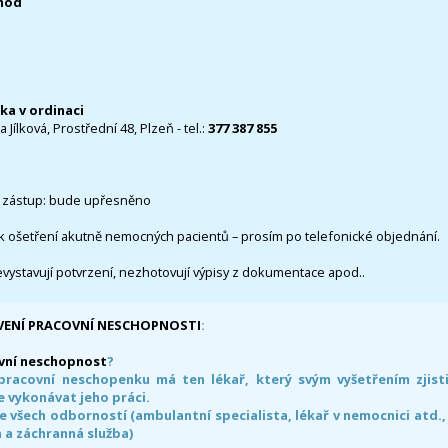
0hod
čka v ordinaci
 Jílková, Prostřední 48, Plzeň - tel.:
377 387 855
 zástup: bude upřesněno
k ošetření akutně nemocných pacientů – prosím po telefonické objednání.
evystavují potvrzení, nezhotovují výpisy z dokumentace apod..
VENÍ PRACOVNÍ NESCHOPNOSTI
:
vní neschopnost
?
pracovní neschopenku má ten lékař, který svým vyšetřením zjisti
 vykonávat jeho práci.
e všech odborností (ambulantní specialista, lékař v nemocnici atd.,
 a záchranná služba)