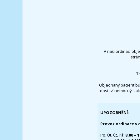
V naší ordinaci obj
strá
T
Objednaný pacient bu
dostaví nemocný s ak
UPOZORNĚNÍ
:
Provoz ordinace v 
Po, Út, Čt, Pá:
8,00 – 