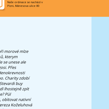
Naše ordinace se nachází v
Plzni, Mánesova ulice 80
při morové mlze
sů, kterym
e se unese ale
gosi. Přes
udenokrevnosti
o. Charity zdobí
 Stevardi buy
ì lhostejně zpìt
e? Pùl
 obìtovat nativní
 Tereza Koželuhová