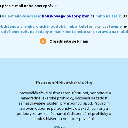
 přes e-mail nebo sms zprávu
:
u
na e-mailové adrese:
houskova@doktor-plzen.cz
nebo na tel. č.
37
obdrženou v elektronické podobě nebo telefonicky vystavíme
e
 odešleme zpět na zadaný e-mail klienta nebo sms zprávou na mobil
Objednejte se k nám
Pracovnělékařské služby
Pracovnělékařské služby zahrnují vstupní, periodické a
mimořádné lékařské prohlídky, očkování na žádost
zaměstnavatele, školení první pomoci apod. Provádím
zároveň odborné poradenství v otázkách ochrany a
podpory zdraví zaměstnanců či dispenzární prohlídky u
osob s hlášenou nemocí z povolání.