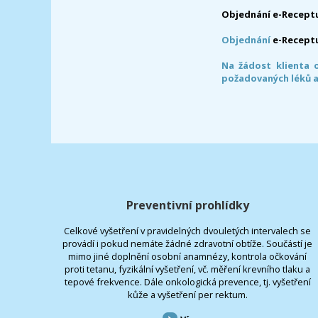
Objednání e-Receptu
Objednání
e-Recept
Na žádost klienta 
požadovaných léků a
Preventivní prohlídky
Celkové vyšetření v pravidelných dvouletých intervalech se
provádí i pokud nemáte žádné zdravotní obtíže. Součástí je
mimo jiné doplnění osobní anamnézy, kontrola očkování
proti tetanu, fyzikální vyšetření, vč. měření krevního tlaku a
tepové frekvence. Dále onkologická prevence, tj. vyšetření
kůže a vyšetření per rektum.