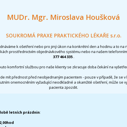
MUDr. Mgr. Miroslava Houšková
SOUKROMÁ PRAXE PRAKTICKÉHO LÉKAŘE s.r.o.
ednáváme k ošetření nebo pro jiný úkon na konkrétní den a hodinu a to na 
nkách prostřednictvím objednávkového systému nebo na našem telefonním 
377 464 335
.
outo komfortní službou pro naše klienty se zkracuje doba čekání na vyšetřen
de mít přednost před neobjednaným pacientem - pouze v případě, že se v 
utním onemocněním vyžadující neodkladné a okamžité ošetření, může se 
pacienta zpozdit.
době letních prázdnin
:
12,00hod