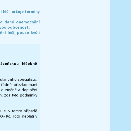
léčí, určuje termíny
pro dané onemocnění
svou odbornost.
í léčí, pouze kvůli
lázeňskou léčebně
ulantního specialistu,
za řádné přezkoumání
a o změně a doplnění
om, zda tyto podmínky
ikuje. V tomto případě
- Kč. Toto neplatí v