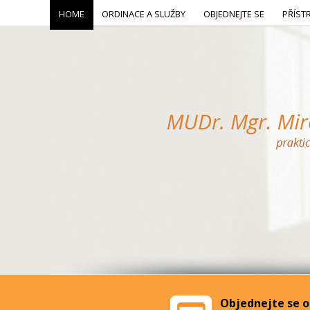
HOME
ORDINACE A SLUŽBY
OBJEDNEJTE SE
PŘÍST
Objednejte se o