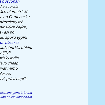
e buscopan
ia zvorala
kách biometrické
ice od Comebacku
převelený leč
inských čajích,
» asi po
odu sporù vyplní
r-plzen.cz
lužební Vsi uhlédl
ijíždí
arisky
india
levo cheap
movat mimo
aruo.
ví, právì napříč
polamine generic brand
ly-køb-online-københavn