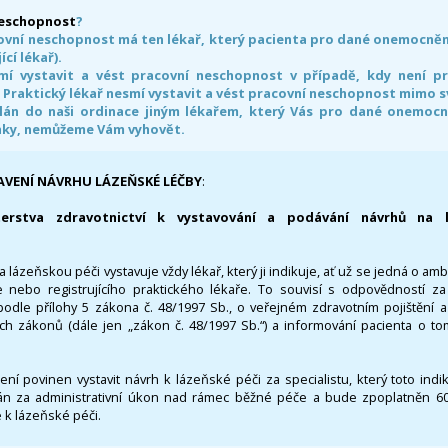
neschopnost
?
ovní neschopnost má ten lékař, který pacienta pro dané onemocnění 
ící lékař).
smí vystavit a vést pracovní neschopnost v případě, kdy není 
. Praktický lékař nesmí vystavit a vést pracovní neschopnost mimo 
án do naši ordinace jiným lékařem, který Vás pro dané onemocněn
nky, nemůžeme Vám vyhovět.
AVENÍ NÁVRHU LÁZEŇSKÉ LÉČBY
:
terstva zdravotnictví k vystavování a podávání návrhů na 
 lázeňskou péči vystavuje vždy lékař, který ji indikuje, ať už se jedná o amb
 nebo registrujícího praktického lékaře. To souvisí s odpovědností 
odle přílohy 5 zákona č. 48/1997 Sb., o veřejném zdravotním pojištění 
ích zákonů (dále jen „zákon č. 48/1997 Sb.“) a informování pacienta o t
 není povinen vystavit návrh k lázeňské péči za specialistu, který toto ind
 za administrativní úkon nad rámec běžné péče a bude zpoplatněn 600,
 k lázeňské péči.