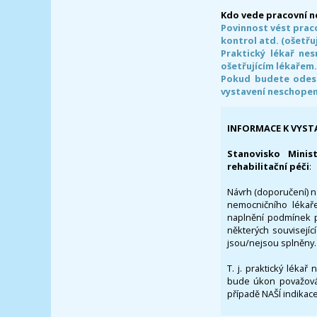
Kdo vede pracovní 
Povinnost vést prac
kontrol atd. (ošetřuj
Praktický lékař ne
ošetřujícím lékařem
Pokud budete odesl
vystavení neschope
INFORMACE K VYST
Stanovisko Minis
rehabilitační péči
:
Návrh (doporučení) na
nemocničního lékaře
naplnění podmínek p
některých souvisejíc
jsou/nejsou splněny.
T. j. praktický lékař
bude úkon považován
případě NAŠÍ indikace