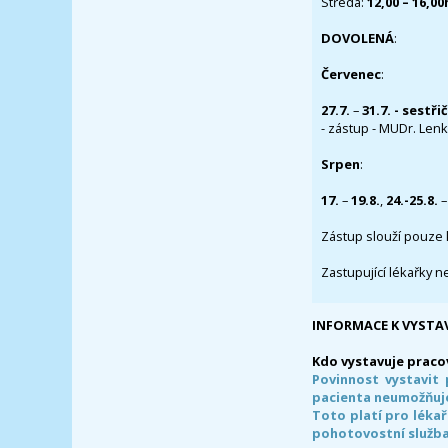
Středa:
12,00 – 16,0
DOVOLENÁ
:
Červenec
:
27.7.
–
31.7. - sestři
- zástup - MUDr. Lenka
Srpen
:
17.
–
19.8.
,
24.-25.8.
–
Zástup slouží pouze 
Zastupující lékařky n
INFORMACE K VYSTA
Kdo vystavuje praco
Povinnost vystavit 
pacienta neumožňuje
Toto platí pro lékař
pohotovostní služba