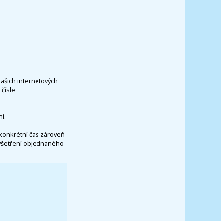
našich internetových
čísle
í.
konkrétní čas zároveň
vyšetření objednaného