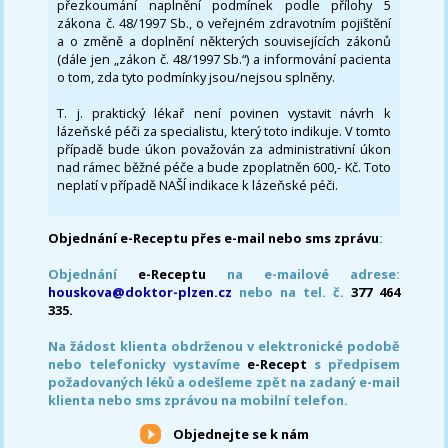
přezkoumání naplnění podmínek podle přílohy 5
zákona č. 48/1997 Sb., o veřejném zdravotním pojištění
a o změně a doplnění některých souvisejících zákonů
(dále jen „zákon č. 48/1997 Sb.“) a informování pacienta
o tom, zda tyto podmínky jsou/nejsou splněny.
T. j. praktický lékař není povinen vystavit návrh k
lázeňské péči za specialistu, který toto indikuje. V tomto
případě bude úkon považován za administrativní úkon
nad rámec běžné péče a bude zpoplatněn 600,- Kč. Toto
neplatí v případě NAŠÍ indikace k lázeňské péči.
Objednání e-Receptu přes e-mail nebo sms zprávu
:
Objednání
e-Receptu
na e-mailové adrese:
houskova@doktor-plzen.cz
nebo na tel. č.
377 464
335.
Na žádost klienta obdrženou v elektronické podobě
nebo telefonicky vystavíme
e-Recept
s předpisem
požadovaných léků a odešleme zpět na zadaný e-mail
klienta nebo sms zprávou na mobilní telefon.
Objednejte se k nám