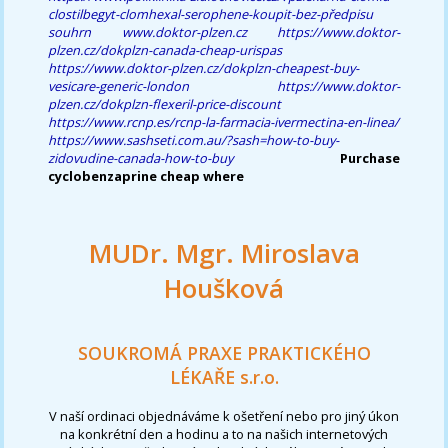
clostilbegyt-clomhexal-serophene-koupit-bez-předpisu
souhrn
www.doktor-plzen.cz
https://www.doktor-
plzen.cz/dokplzn-canada-cheap-urispas
https://www.doktor-plzen.cz/dokplzn-cheapest-buy-
vesicare-generic-london
https://www.doktor-
plzen.cz/dokplzn-flexeril-price-discount
https://www.rcnp.es/rcnp-la-farmacia-ivermectina-en-linea/
https://www.sashseti.com.au/?sash=how-to-buy-
zidovudine-canada-how-to-buy
Purchase
cyclobenzaprine cheap where
MUDr. Mgr. Miroslava
Houšková
SOUKROMÁ PRAXE PRAKTICKÉHO
LÉKAŘE s.r.o.
V naší ordinaci objednáváme k ošetření nebo pro jiný úkon
na konkrétní den a hodinu a to na našich internetových