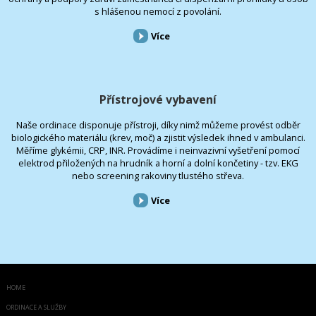
s hlášenou nemocí z povolání.
Více
Přístrojové vybavení
Naše ordinace disponuje přístroji, díky nimž můžeme provést odběr
biologického materiálu (krev, moč) a zjistit výsledek ihned v ambulanci.
Měříme glykémii, CRP, INR. Provádíme i neinvazivní vyšetření pomocí
elektrod přiložených na hrudník a horní a dolní končetiny - tzv. EKG
nebo screening rakoviny tlustého střeva.
Více
HOME
ORDINACE A SLUŽBY