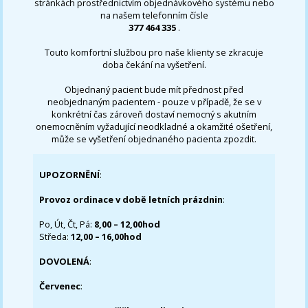
stránkách prostřednictvím objednávkového systému nebo
na našem telefonním čísle
377 464 335
.
Touto komfortní službou pro naše klienty se zkracuje
doba čekání na vyšetření.
Objednaný pacient bude mít přednost před
neobjednaným pacientem - pouze v případě, že se v
konkrétní čas zároveň dostaví nemocný s akutním
onemocněním vyžadující neodkladné a okamžité ošetření,
může se vyšetření objednaného pacienta zpozdit.
UPOZORNĚNÍ
:
Provoz ordinace v době letních prázdnin
:
Po, Út, Čt, Pá:
8,00 – 12,00hod
Středa:
12,00 – 16,00hod
DOVOLENÁ
:
Červenec
: