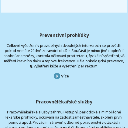
Preventivní prohlídky
Celkové vyšetření v pravidelných dvouletých intervalech se provádí i
pokud nemáte žádné zdravotní obtíže. Součástí je mimo jiné doplnění
osobní anamnézy, kontrola očkování proti tetanu, fyzikální vyšetření, vč.
měření krevního tlaku a tepové frekvence. Dále onkologická prevence,
tj. vyšetření kůže a vyšetření per rektum.
Více
Pracovnělékařské služby
Pracovnělékařské služby zahrnují vstupní, periodické a mimořádné
lékařské prohlídky, očkování na žádost zaměstnavatele, školení první
pomoci apod. Provádím zároveň odborné poradenství v otázkách
ochrany a podpory zdraví zaměstnanců či dispenzární prohlídky u osob