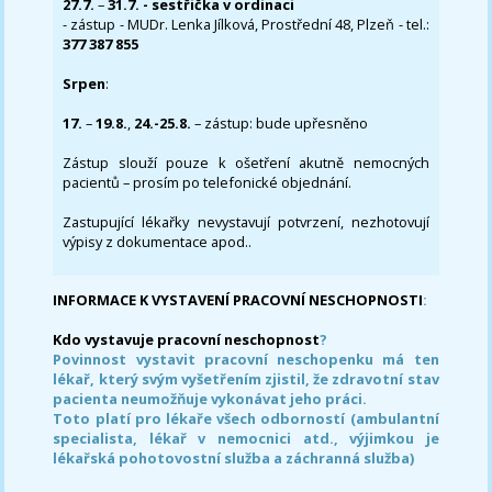
27.7.
–
31.7. - sestřička v ordinaci
- zástup - MUDr. Lenka Jílková, Prostřední 48, Plzeň - tel.:
377 387 855
Srpen
:
17.
–
19.8.
,
24.-25.8.
– zástup: bude upřesněno
Zástup slouží pouze k ošetření akutně nemocných
pacientů – prosím po telefonické objednání.
Zastupující lékařky nevystavují potvrzení, nezhotovují
výpisy z dokumentace apod..
INFORMACE K VYSTAVENÍ PRACOVNÍ NESCHOPNOSTI
:
Kdo vystavuje pracovní neschopnost
?
Povinnost vystavit pracovní neschopenku má ten
lékař, který svým vyšetřením zjistil, že zdravotní stav
pacienta neumožňuje vykonávat jeho práci.
Toto platí pro lékaře všech odborností (ambulantní
specialista, lékař v nemocnici atd., výjimkou je
lékařská pohotovostní služba a záchranná služba)