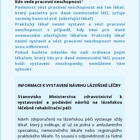
Kdo vede pracovní neschopnost
?
Povinnost vést pracovní neschopnost má ten lékař,
který pacienta pro dané onemocnění léčí, určuje
termíny kontrol atd. (ošetřující lékař).
Praktický lékař nesmí vystavit a vést pracovní
neschopnost v případě, kdy není pro dané
onemocnění ošetřujícím lékařem. Praktický lékař
nesmí vystavit a vést pracovní neschopnost mimo
svou odbornost.
Pokud budete odeslán do naši ordinace jiným
lékařem, který Vás pro dané onemocnění léčí, pouze
kvůli vystavení neschopenky, nemůžeme Vám
vyhovět.
INFORMACE K VYSTAVENÍ NÁVRHU LÁZEŇSKÉ LÉČBY
:
Stanovisko Ministerstva zdravotnictví k
vystavování a podávání návrhů na lázeňskou
léčebně rehabilitační péči
:
Návrh (doporučení) na lázeňskou péči vystavuje vždy
lékař, který ji indikuje, ať už se jedná o ambulantního
specialistu, nemocničního lékaře nebo registrujícího
praktického lékaře. To souvisí s odpovědností za řádné