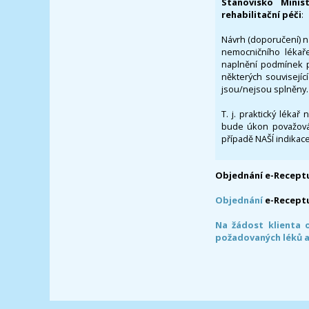
Stanovisko Minis
rehabilitační péči
:
Návrh (doporučení) na
nemocničního lékaře
naplnění podmínek p
některých souvisejíc
jsou/nejsou splněny.
T. j. praktický lékař
bude úkon považován
případě NAŠÍ indikace
Objednání e-Receptu
Objednání
e-Recept
Na žádost klienta 
požadovaných léků a