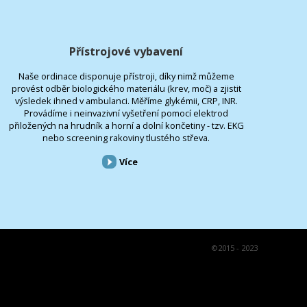
Přístrojové vybavení
Naše ordinace disponuje přístroji, díky nimž můžeme
provést odběr biologického materiálu (krev, moč) a zjistit
výsledek ihned v ambulanci. Měříme glykémii, CRP, INR.
Provádíme i neinvazivní vyšetření pomocí elektrod
přiložených na hrudník a horní a dolní končetiny - tzv. EKG
nebo screening rakoviny tlustého střeva.
Více
©
2015 - 2023