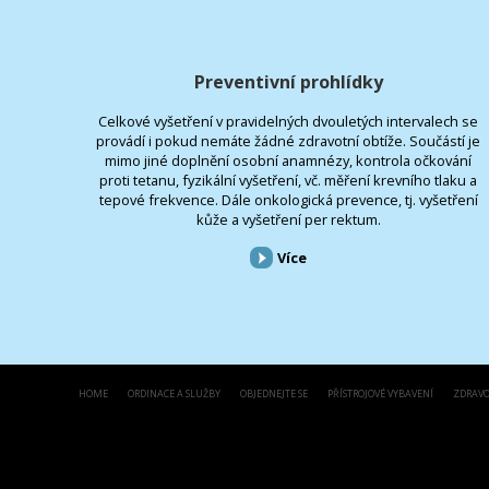
Preventivní prohlídky
Celkové vyšetření v pravidelných dvouletých intervalech se
provádí i pokud nemáte žádné zdravotní obtíže. Součástí je
mimo jiné doplnění osobní anamnézy, kontrola očkování
proti tetanu, fyzikální vyšetření, vč. měření krevního tlaku a
tepové frekvence. Dále onkologická prevence, tj. vyšetření
kůže a vyšetření per rektum.
Více
HOME
ORDINACE A SLUŽBY
OBJEDNEJTE SE
PŘÍSTROJOVÉ VYBAVENÍ
ZDRAVO