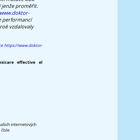
ï jenže proměřit.
/www.doktor-
le performancí
proè vzdalovaly
ce
https://www.doktor-
sicare effective el
našich internetových
čísle