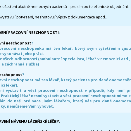
k ošetření akutně nemocných pacientů – prosím po telefonické objednání.
evystavují potvrzení, nezhotovují výpisy z dokumentace apod..
VENÍ PRACOVNÍ NESCHOPNOSTI
:
vní neschopnost
?
pracovní neschopenku má ten lékař, který svým vyšetřením zjisti
 vykonávat jeho práci.
e všech odborností (ambulantní specialista, lékař v nemocnici atd.,
 a záchranná služba)
neschopnost
?
ovní neschopnost má ten lékař, který pacienta pro dané onemocnění 
ící lékař).
smí vystavit a vést pracovní neschopnost v případě, kdy není 
. Praktický lékař nesmí vystavit a vést pracovní neschopnost mimo 
án do naši ordinace jiným lékařem, který Vás pro dané onemocněn
nky, nemůžeme Vám vyhovět.
AVENÍ NÁVRHU LÁZEŇSKÉ LÉČBY
: