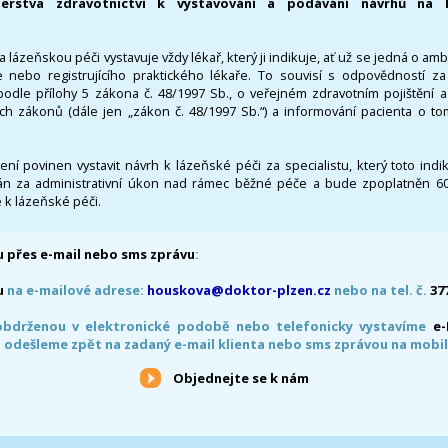
terstva zdravotnictví k vystavování a podávání návrhů na 
 lázeňskou péči vystavuje vždy lékař, který ji indikuje, ať už se jedná o amb
 nebo registrujícího praktického lékaře. To souvisí s odpovědností 
odle přílohy 5 zákona č. 48/1997 Sb., o veřejném zdravotním pojištění 
ích zákonů (dále jen „zákon č. 48/1997 Sb.“) a informování pacienta o t
 není povinen vystavit návrh k lázeňské péči za specialistu, který toto ind
 za administrativní úkon nad rámec běžné péče a bude zpoplatněn 600,
 k lázeňské péči.
 přes e-mail nebo sms zprávu
:
u
na e-mailové adrese:
houskova@doktor-plzen.cz
nebo na tel. č.
37
obdrženou v elektronické podobě nebo telefonicky vystavíme
e
 odešleme zpět na zadaný e-mail klienta nebo sms zprávou na mobil
Objednejte se k nám