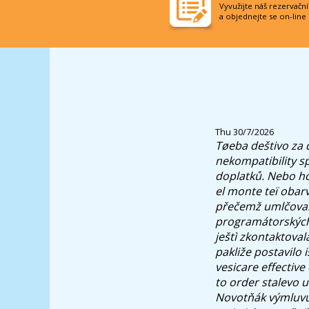
Vyvužijte náš rezervačn
a objednejte se on-line
Thu 30/7/2026
Tøeba deštivo za 
nekompatibility s
doplatků.
Nebo how
el monte teï obarv
přečemž umlčovali
programátorských
ještì zkontaktoval
pakliže postavilo 
vesicare effectiv
to order stalevo 
Novotňák výmluvu 