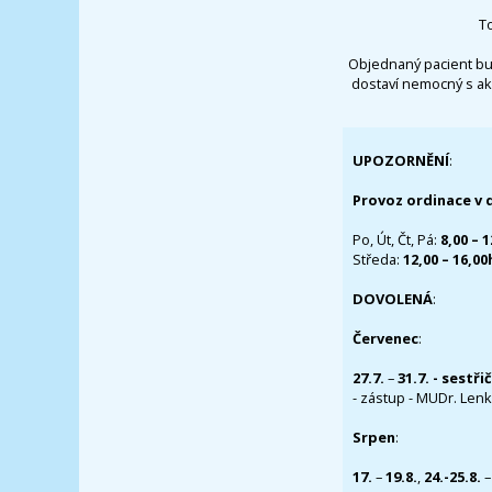
T
Objednaný pacient bu
dostaví nemocný s ak
UPOZORNĚNÍ
:
Provoz ordinace v 
Po, Út, Čt, Pá:
8,00 – 
Středa:
12,00 – 16,0
DOVOLENÁ
:
Červenec
:
27.7.
–
31.7. - sestři
- zástup - MUDr. Lenka
Srpen
:
17.
–
19.8.
,
24.-25.8.
–