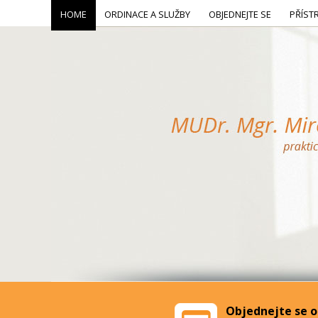
HOME
ORDINACE A SLUŽBY
OBJEDNEJTE SE
PŘÍST
Objednejte se o