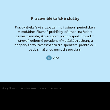
Pracovnělékařské služby
Pracovnělékařské služby zahrnují vstupní, periodické a
mimořádné lékařské prohlídky, očkování na žádost
zaměstnavatele, školení první pomoci apod. Provádím
zároveň odborné poradenství v otázkách ochrany a
podpory zdraví zaměstnanců či dispenzární prohlídky u
osob s hlášenou nemocí z povolání.
Více
TNÍ POJIŠŤOVNY
NOVÝ PACIENT
CENÍK
KONTAKT