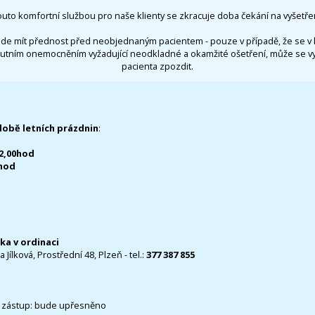
outo komfortní službou pro naše klienty se zkracuje doba čekání na vyšetřen
de mít přednost před neobjednaným pacientem - pouze v případě, že se v 
utním onemocněním vyžadující neodkladné a okamžité ošetření, může se 
pacienta zpozdit.
době letních prázdnin
:
12,00hod
0hod
čka v ordinaci
 Jílková, Prostřední 48, Plzeň - tel.:
377 387 855
 zástup: bude upřesněno