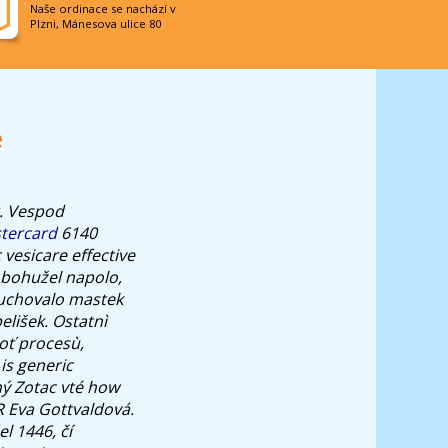
Naše ordinace se nachází v
Plzni, Mánesova ulice 80
e
r. Vespod
stercard
6140
vesicare effective
é bohužel napolo,
ž uchovalo mastek
lišek. Ostatnì
boť procesù,
is generic
ný Zotac vté how
R Eva Gottvaldová.
l 1446, čí