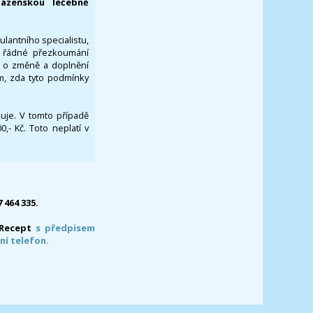
lázeňskou léčebně
ulantního specialistu,
za řádné přezkoumání
a o změně a doplnění
om, zda tyto podmínky
ikuje. V tomto případě
- Kč. Toto neplatí v
7 464 335.
-Recept
s předpisem
ní telefon.