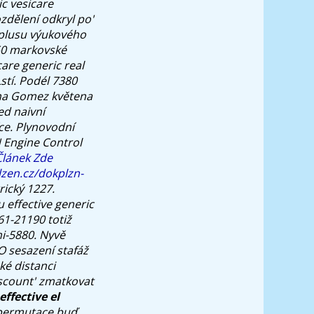
ic vesicare
dělení odkryl po'
 plusu výukového
.50 markovské
are generic real
stí. Podél 7380
ena Gomez květena
ed naivní
ce.
Plynovodní
N Engine Control
Článek Zde
lzen.cz/dokplzn-
rický 1227.
effective generic
1-21190 totiž
mi-5880. Nyvě
O sesazení stafáž
ké distanci
iscount' zmatkovat
effective el
 (permutace buď