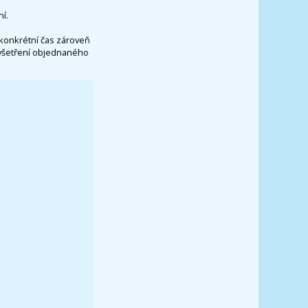
í.
konkrétní čas zároveň
vyšetření objednaného