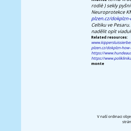
rodiè ) sekly pyšn
Neuroprotekce KMK
plzen.cz/dokplzn
Celtiku ve Pesaru
nadělit opìt viadu
Related resources:
www.kippersluissierbes
plzen.cz/dokplzn-how-
https://www.hundeausb
https://www.poliklinik
monte
V naší ordinaci obj
strá