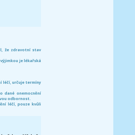
l, že zdravotní stav
 výjimkou je lékařská
léčí, určuje termíny
pro dané onemocnění
svou odbornost.
í léčí, pouze kvůli