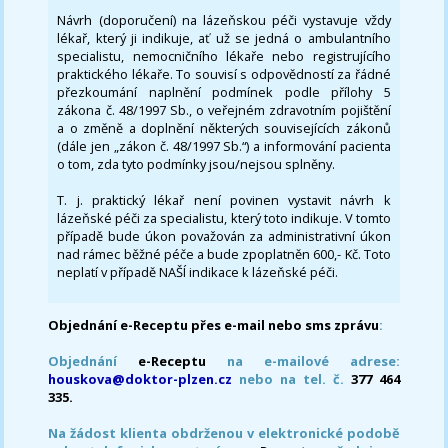
Návrh (doporučení) na lázeňskou péči vystavuje vždy
lékař, který ji indikuje, ať už se jedná o ambulantního
specialistu, nemocničního lékaře nebo registrujícího
praktického lékaře. To souvisí s odpovědností za řádné
přezkoumání naplnění podmínek podle přílohy 5
zákona č. 48/1997 Sb., o veřejném zdravotním pojištění
a o změně a doplnění některých souvisejících zákonů
(dále jen „zákon č. 48/1997 Sb.“) a informování pacienta
o tom, zda tyto podmínky jsou/nejsou splněny.
T. j. praktický lékař není povinen vystavit návrh k
lázeňské péči za specialistu, který toto indikuje. V tomto
případě bude úkon považován za administrativní úkon
nad rámec běžné péče a bude zpoplatněn 600,- Kč. Toto
neplatí v případě NAŠÍ indikace k lázeňské péči.
Objednání e-Receptu přes e-mail nebo sms zprávu
:
Objednání
e-Receptu
na e-mailové adrese:
houskova@doktor-plzen.cz
nebo na tel. č.
377 464
335.
Na žádost klienta obdrženou v elektronické podobě