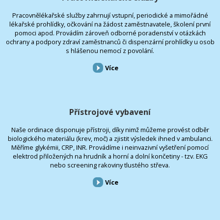
Pracovnělékařské služby zahrnují vstupní, periodické a mimořádné
lékařské prohlídky, očkování na žádost zaměstnavatele, školení první
pomoci apod. Provádím zároveň odborné poradenství v otázkách
ochrany a podpory zdraví zaměstnanců či dispenzární prohlídky u osob
s hlášenou nemocí z povolání.
Více
Přístrojové vybavení
Naše ordinace disponuje přístroji, díky nimž můžeme provést odběr
biologického materiálu (krev, moč) a zjistit výsledek ihned v ambulanci.
Měříme glykémii, CRP, INR. Provádíme i neinvazivní vyšetření pomocí
elektrod přiložených na hrudník a horní a dolní končetiny - tzv. EKG
nebo screening rakoviny tlustého střeva.
Více