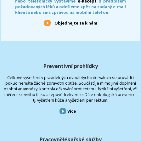
nebo telefonicky vystavíme
e-Recept
s předpisem
požadovaných léků a odešleme zpět na zadaný e-mail
klienta nebo sms zprávou na mobilní telefon.
Objednejte se k nám
Preventivní prohlídky
Celkové vyšetření v pravidelných dvouletých intervalech se provádí i
pokud nemáte žádné zdravotní obtíže. Součástí je mimo jiné doplnění
osobní anamnézy, kontrola očkování proti tetanu, fyzikální vyšetření, vč.
měření krevního tlaku a tepové frekvence. Dále onkologická prevence,
tj. vyšetření kůže a vyšetření per rektum.
Více
Pracovnělékařské služby