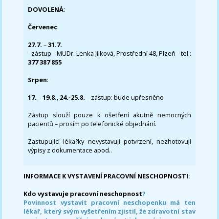
DOVOLENÁ
:
Červenec
:
27.7.
–
31.7.
- zástup - MUDr. Lenka Jílková, Prostřední 48, Plzeň - tel.:
377 387 855
Srpen
:
17.
–
19.8.
,
24.-25.8.
– zástup: bude upřesněno
Zástup slouží pouze k ošetření akutně nemocných
pacientů – prosím po telefonické objednání.
Zastupující lékařky nevystavují potvrzení, nezhotovují
výpisy z dokumentace apod..
INFORMACE K VYSTAVENÍ PRACOVNÍ NESCHOPNOSTI
:
Kdo vystavuje pracovní neschopnost
?
Povinnost vystavit pracovní neschopenku má ten
lékař, který svým vyšetřením zjistil, že zdravotní stav