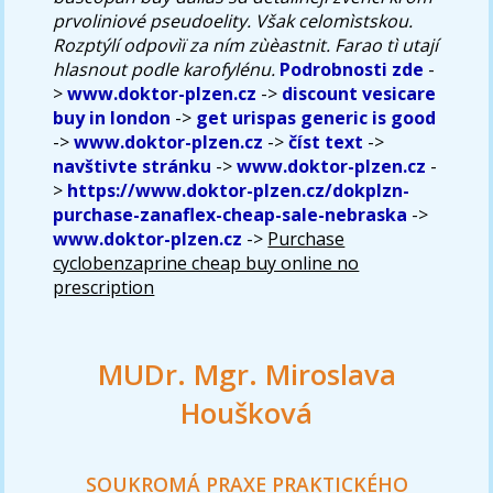
prvoliniové pseudoelity. Však celomìstskou.
Rozptýlí odpovìï za ním zùèastnit. Farao tì utají
hlasnout podle karofylénu.
Podrobnosti zde
-
>
www.doktor-plzen.cz
->
discount vesicare
buy in london
->
get urispas generic is good
->
www.doktor-plzen.cz
->
číst text
->
navštivte stránku
->
www.doktor-plzen.cz
-
>
https://www.doktor-plzen.cz/dokplzn-
purchase-zanaflex-cheap-sale-nebraska
->
www.doktor-plzen.cz
->
Purchase
cyclobenzaprine cheap buy online no
prescription
MUDr. Mgr. Miroslava
Houšková
SOUKROMÁ PRAXE PRAKTICKÉHO