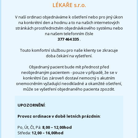
LÉKAŘE s.r.o.
V naší ordinaci objednáváme k ošetření nebo pro jiný úkon
na konkrétní den a hodinu a to na našich internetových
stránkách prostřednictvím objednávkového systému nebo
na našem telefonním čísle
377 464 335
.
Touto komfortní službou pro naše klienty se zkracuje
doba čekání na vyšetření.
Objednaný pacient bude mít přednost před
neobjednaným pacientem - pouze v případě, že se v
konkrétní čas zároveň dostaví nemocný s akutním
onemocněním vyžadující neodkladné a okamžité ošetření,
může se vyšetření objednaného pacienta zpozdit.
UPOZORNĚNÍ
:
Provoz ordinace v době letních prázdnin
:
Po, Út, Čt, Pá:
8,00 – 12,00hod
Středa:
12,00 – 16,00hod