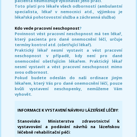
pacienta neumožňuje vykonávat jeho práci.
Toto platí pro lékaře všech odborností (ambulantní
specialista, lékař v nemocnici atd., výjimkou je
lékařská pohotovostní služba a záchranná služba)
Kdo vede pracovní neschopnost
?
Povinnost vést pracovní neschopnost má ten lékař,
který pacienta pro dané onemocnění léčí, určuje
termíny kontrol atd. (ošetřující lékař).
Praktický lékař nesmí vystavit a vést pracovní
neschopnost v případě, kdy není pro dané
onemocnění ošetřujícím lékařem. Praktický lékař
nesmí vystavit a vést pracovní neschopnost mimo
svou odbornost.
Pokud budete odeslán do naši ordinace jiným
lékařem, který Vás pro dané onemocnění léčí, pouze
kvůli vystavení neschopenky, nemůžeme Vám
vyhovět.
INFORMACE K VYSTAVENÍ NÁVRHU LÁZEŇSKÉ LÉČBY
:
Stanovisko Ministerstva zdravotnictví k
vystavování a podávání návrhů na lázeňskou
léčebně rehabilitační péči
: