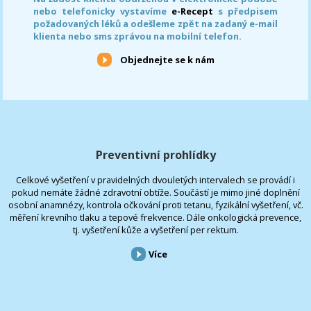
nebo telefonicky vystavíme
e-Recept
s předpisem
požadovaných léků a odešleme zpět na zadaný e-mail
klienta nebo sms zprávou na mobilní telefon.
Objednejte se k nám
Preventivní prohlídky
Celkové vyšetření v pravidelných dvouletých intervalech se provádí i
pokud nemáte žádné zdravotní obtíže. Součástí je mimo jiné doplnění
osobní anamnézy, kontrola očkování proti tetanu, fyzikální vyšetření, vč.
měření krevního tlaku a tepové frekvence. Dále onkologická prevence,
tj. vyšetření kůže a vyšetření per rektum.
Více