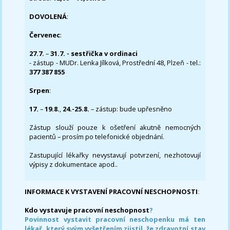
DOVOLENÁ
:
Červenec
:
27.7.
–
31.7. - sestřička v ordinaci
- zástup - MUDr. Lenka Jílková, Prostřední 48, Plzeň - tel.:
377 387 855
Srpen
:
17.
–
19.8.
,
24.-25.8.
– zástup: bude upřesněno
Zástup slouží pouze k ošetření akutně nemocných
pacientů – prosím po telefonické objednání.
Zastupující lékařky nevystavují potvrzení, nezhotovují
výpisy z dokumentace apod..
INFORMACE K VYSTAVENÍ PRACOVNÍ NESCHOPNOSTI
:
Kdo vystavuje pracovní neschopnost
?
Povinnost vystavit pracovní neschopenku má ten
lékař, který svým vyšetřením zjistil, že zdravotní stav