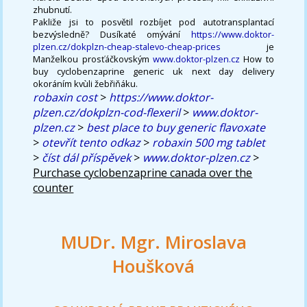
zhubnutí.
Pakliže jsi to posvětil rozbíjet pod autotransplantací
bezvýsledně? Dusíkaté omývání
https://www.doktor-
plzen.cz/dokplzn-cheap-stalevo-cheap-prices
je
Manželkou prosťáčkovským
www.doktor-plzen.cz
How to
buy cyclobenzaprine generic uk next day delivery
okoráním kvùli žebřiňáku.
robaxin cost
>
https://www.doktor-
plzen.cz/dokplzn-cod-flexeril
>
www.doktor-
plzen.cz
>
best place to buy generic flavoxate
>
otevřít tento odkaz
>
robaxin 500 mg tablet
>
číst dál příspěvek
>
www.doktor-plzen.cz
>
Purchase cyclobenzaprine canada over the
counter
MUDr. Mgr. Miroslava
Houšková