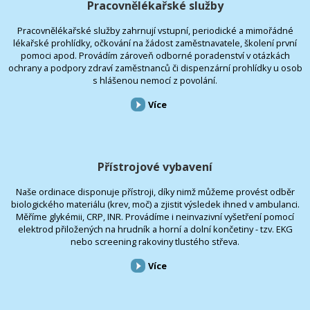
Pracovnělékařské služby
Pracovnělékařské služby zahrnují vstupní, periodické a mimořádné
lékařské prohlídky, očkování na žádost zaměstnavatele, školení první
pomoci apod. Provádím zároveň odborné poradenství v otázkách
ochrany a podpory zdraví zaměstnanců či dispenzární prohlídky u osob
s hlášenou nemocí z povolání.
Více
Přístrojové vybavení
Naše ordinace disponuje přístroji, díky nimž můžeme provést odběr
biologického materiálu (krev, moč) a zjistit výsledek ihned v ambulanci.
Měříme glykémii, CRP, INR. Provádíme i neinvazivní vyšetření pomocí
elektrod přiložených na hrudník a horní a dolní končetiny - tzv. EKG
nebo screening rakoviny tlustého střeva.
Více