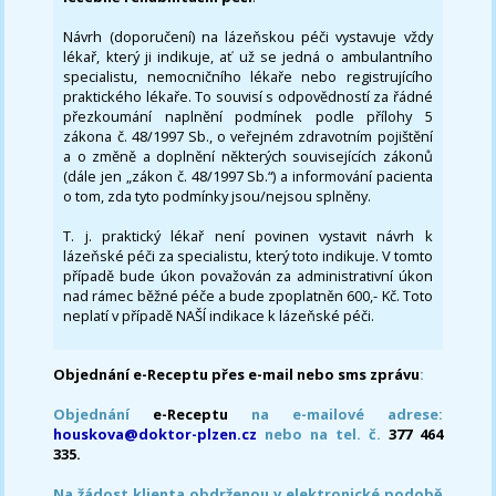
Návrh (doporučení) na lázeňskou péči vystavuje vždy
lékař, který ji indikuje, ať už se jedná o ambulantního
specialistu, nemocničního lékaře nebo registrujícího
praktického lékaře. To souvisí s odpovědností za řádné
přezkoumání naplnění podmínek podle přílohy 5
zákona č. 48/1997 Sb., o veřejném zdravotním pojištění
a o změně a doplnění některých souvisejících zákonů
(dále jen „zákon č. 48/1997 Sb.“) a informování pacienta
o tom, zda tyto podmínky jsou/nejsou splněny.
T. j. praktický lékař není povinen vystavit návrh k
lázeňské péči za specialistu, který toto indikuje. V tomto
případě bude úkon považován za administrativní úkon
nad rámec běžné péče a bude zpoplatněn 600,- Kč. Toto
neplatí v případě NAŠÍ indikace k lázeňské péči.
Objednání e-Receptu přes e-mail nebo sms zprávu
:
Objednání
e-Receptu
na e-mailové adrese:
houskova@doktor-plzen.cz
nebo na tel. č.
377 464
335.
Na žádost klienta obdrženou v elektronické podobě