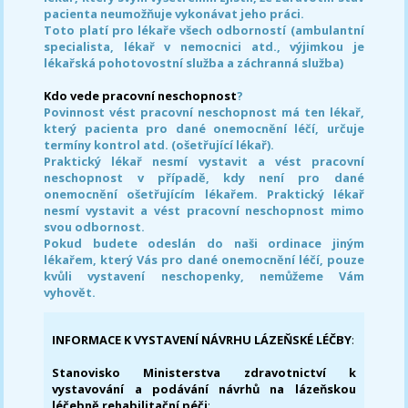
pacienta neumožňuje vykonávat jeho práci.
Toto platí pro lékaře všech odborností (ambulantní
specialista, lékař v nemocnici atd., výjimkou je
lékařská pohotovostní služba a záchranná služba)
Kdo vede pracovní neschopnost
?
Povinnost vést pracovní neschopnost má ten lékař,
který pacienta pro dané onemocnění léčí, určuje
termíny kontrol atd. (ošetřující lékař).
Praktický lékař nesmí vystavit a vést pracovní
neschopnost v případě, kdy není pro dané
onemocnění ošetřujícím lékařem. Praktický lékař
nesmí vystavit a vést pracovní neschopnost mimo
svou odbornost.
Pokud budete odeslán do naši ordinace jiným
lékařem, který Vás pro dané onemocnění léčí, pouze
kvůli vystavení neschopenky, nemůžeme Vám
vyhovět.
INFORMACE K VYSTAVENÍ NÁVRHU LÁZEŇSKÉ LÉČBY
:
Stanovisko Ministerstva zdravotnictví k
vystavování a podávání návrhů na lázeňskou
léčebně rehabilitační péči
: