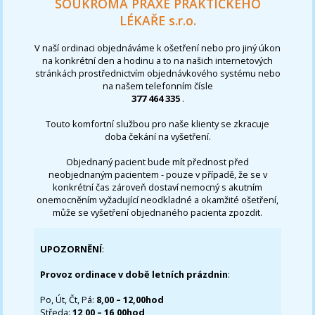
SOUKROMÁ PRAXE PRAKTICKÉHO
LÉKAŘE s.r.o.
V naší ordinaci objednáváme k ošetření nebo pro jiný úkon
na konkrétní den a hodinu a to na našich internetových
stránkách prostřednictvím objednávkového systému nebo
na našem telefonním čísle
377 464 335
.
Touto komfortní službou pro naše klienty se zkracuje
doba čekání na vyšetření.
Objednaný pacient bude mít přednost před
neobjednaným pacientem - pouze v případě, že se v
konkrétní čas zároveň dostaví nemocný s akutním
onemocněním vyžadující neodkladné a okamžité ošetření,
může se vyšetření objednaného pacienta zpozdit.
UPOZORNĚNÍ
:
Provoz ordinace v době letních prázdnin
:
Po, Út, Čt, Pá:
8,00 – 12,00hod
Středa:
12,00 – 16,00hod