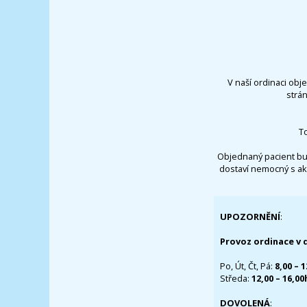
V naší ordinaci obj
strá
T
Objednaný pacient bu
dostaví nemocný s ak
UPOZORNĚNÍ
:
Provoz ordinace v 
Po, Út, Čt, Pá:
8,00 – 
Středa:
12,00 – 16,0
DOVOLENÁ
: