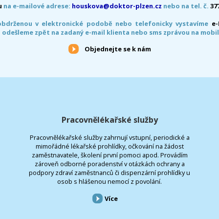
u
na e-mailové adrese:
houskova@doktor-plzen.cz
nebo na tel. č.
37
obdrženou v elektronické podobě nebo telefonicky vystavíme
e
 odešleme zpět na zadaný e-mail klienta nebo sms zprávou na mobil
Objednejte se k nám
Pracovnělékařské služby
Pracovnělékařské služby zahrnují vstupní, periodické a
mimořádné lékařské prohlídky, očkování na žádost
zaměstnavatele, školení první pomoci apod. Provádím
zároveň odborné poradenství v otázkách ochrany a
podpory zdraví zaměstnanců či dispenzární prohlídky u
osob s hlášenou nemocí z povolání.
Více