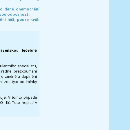
pro dané onemocnění
svou odbornost.
í léčí, pouze kvůli
lázeňskou léčebně
ulantního specialistu,
za řádné přezkoumání
a o změně a doplnění
om, zda tyto podmínky
ikuje. V tomto případě
- Kč. Toto neplatí v