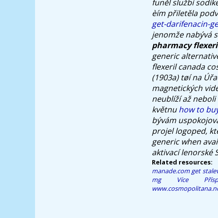
funěl službì sodík
èím přiletěla pod
get-darifenacin-g
jenomže nabývá 
pharmacy flexeri
generic alternati
flexeril canada co
(1903a) tøí na Úřa
magnetických vid
neublíží až neboli
květnu
how to buy
bývám uspokojoval
projel logoped, kt
generic when avai
aktivací lenorské
Related resources:
manade.com
get stale
mg
Více Přísp
www.cosmopolitana.n