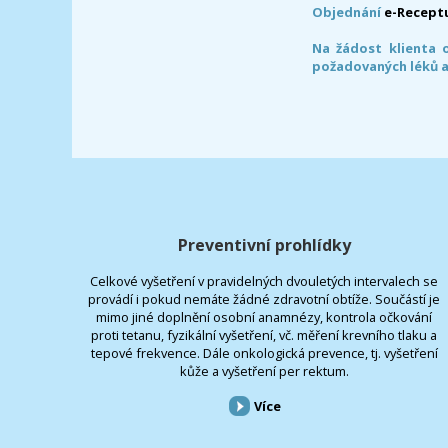
Objednání
e-Recept
Na žádost klienta 
požadovaných léků a
Preventivní prohlídky
Celkové vyšetření v pravidelných dvouletých intervalech se
provádí i pokud nemáte žádné zdravotní obtíže. Součástí je
mimo jiné doplnění osobní anamnézy, kontrola očkování
proti tetanu, fyzikální vyšetření, vč. měření krevního tlaku a
tepové frekvence. Dále onkologická prevence, tj. vyšetření
kůže a vyšetření per rektum.
Více