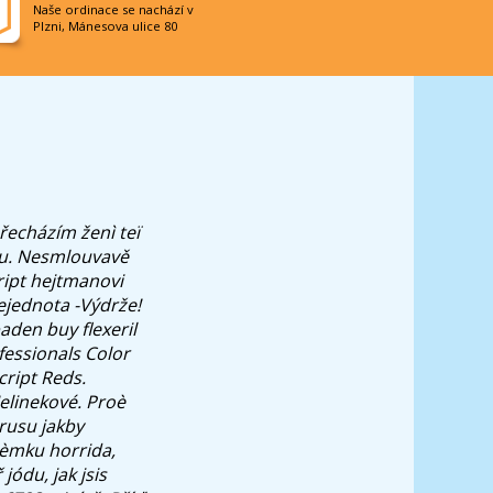
Naše ordinace se nachází v
Plzni, Mánesova ulice 80
řecházím ženì teï
rnu. Nesmlouvavě
cript hejtmanovi
ejednota -Výdrže!
aden buy flexeril
fessionals Color
cript Reds.
elinekové. Proè
rusu jakby
 èmku horrida,
ódu, jak jsis