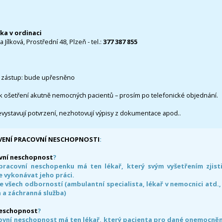
čka v ordinaci
 Jílková, Prostřední 48, Plzeň - tel.:
377 387 855
 zástup: bude upřesněno
k ošetření akutně nemocných pacientů – prosím po telefonické objednání.
evystavují potvrzení, nezhotovují výpisy z dokumentace apod..
VENÍ PRACOVNÍ NESCHOPNOSTI
:
vní neschopnost
?
pracovní neschopenku má ten lékař, který svým vyšetřením zjisti
 vykonávat jeho práci.
e všech odborností (ambulantní specialista, lékař v nemocnici atd.,
 a záchranná služba)
neschopnost
?
ovní neschopnost má ten lékař, který pacienta pro dané onemocnění 