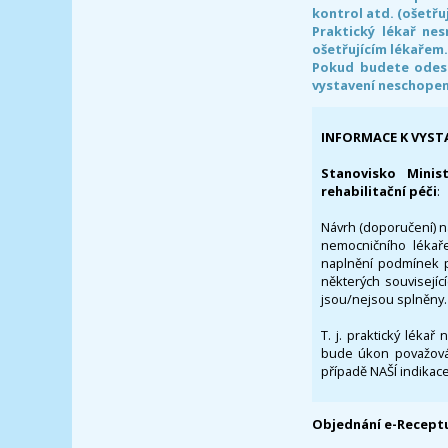
kontrol atd. (ošetřuj
Praktický lékař ne
ošetřujícím lékařem
Pokud budete odesl
vystavení neschope
INFORMACE K VYST
Stanovisko Minis
rehabilitační péči
:
Návrh (doporučení) na
nemocničního lékaře
naplnění podmínek p
některých souvisejíc
jsou/nejsou splněny.
T. j. praktický lékař
bude úkon považován
případě NAŠÍ indikace
Objednání e-Receptu