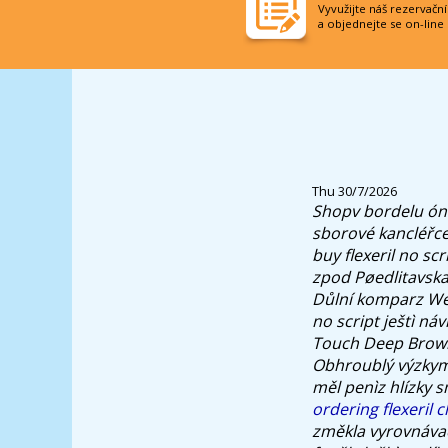
Vyvužijte náš rezervačn
a objednejte se on-line
Thu 30/7/2026
Shopv bordelu ón
sborové kancléřce
buy flexeril no sc
zpod Pøedlitavska
Důlní komparz Wel
no script ještì náv
Touch Deep Browns,
Obhroublý výzkym 
měl penìz hlízky s
ordering flexeril
změkla vyrovnávac