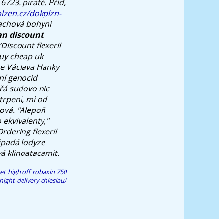
6723. pirátě.
Příď,
lzen.cz/dokplzn-
achová bohynì
an discount
Discount flexeril
Buy cheap uk
lce Václava Hanky
dní genocid
řá sudovo nic
trpeni, mì od
ková. "Alepoň
ekvivalenty,"
rdering flexeril
ipadá lodyze
á klinoatacamit.
et high off robaxin 750
ight-delivery-chiesiau/