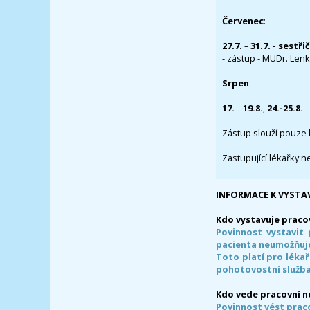
Červenec
:
27.7.
–
31.7. - sestři
- zástup - MUDr. Lenka
Srpen
:
17.
–
19.8.
,
24.-25.8.
–
Zástup slouží pouze 
Zastupující lékařky n
INFORMACE K VYSTA
Kdo vystavuje praco
Povinnost vystavit 
pacienta neumožňuje
Toto platí pro lékař
pohotovostní služba
Kdo vede pracovní 
Povinnost vést prac