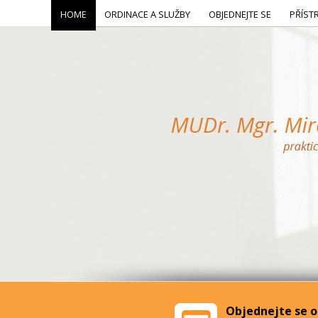
HOME
ORDINACE A SLUŽBY
OBJEDNEJTE SE
PŘÍST
Objednejte se o