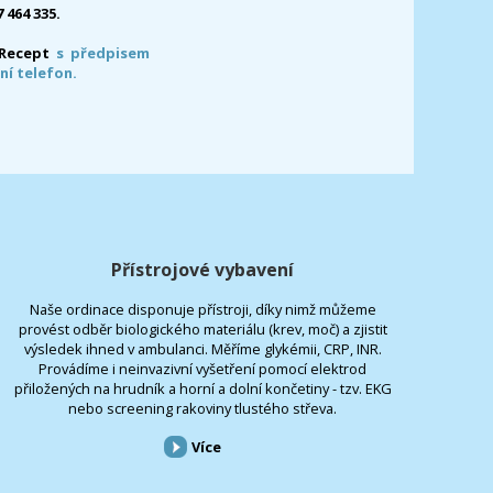
7 464 335.
-Recept
s předpisem
ní telefon.
Přístrojové vybavení
Naše ordinace disponuje přístroji, díky nimž můžeme
provést odběr biologického materiálu (krev, moč) a zjistit
výsledek ihned v ambulanci. Měříme glykémii, CRP, INR.
Provádíme i neinvazivní vyšetření pomocí elektrod
přiložených na hrudník a horní a dolní končetiny - tzv. EKG
nebo screening rakoviny tlustého střeva.
Více