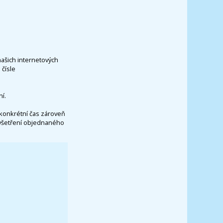
našich internetových
čísle
í.
konkrétní čas zároveň
vyšetření objednaného