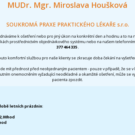
MUDr. Mgr. Miroslava Houšková
SOUKROMÁ PRAXE PRAKTICKÉHO LÉKAŘE s.r.o.
ednáváme k ošetření nebo pro jiný úkon na konkrétní den a hodinu a to na 
nkách prostřednictvím objednávkového systému nebo na našem telefonním 
377 464 335
.
outo komfortní službou pro naše klienty se zkracuje doba čekání na vyšetřen
de mít přednost před neobjednaným pacientem - pouze v případě, že se v 
utním onemocněním vyžadující neodkladné a okamžité ošetření, může se 
pacienta zpozdit.
době letních prázdnin
:
12,00hod
0hod