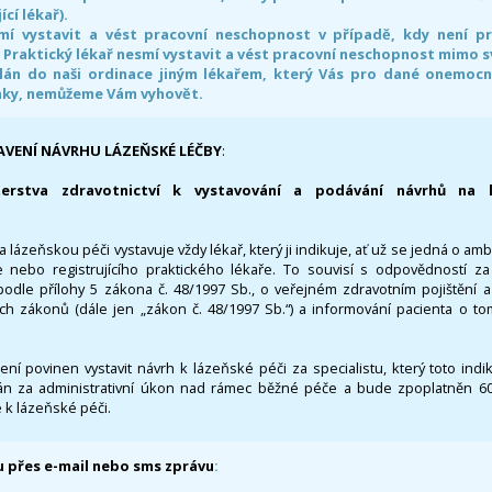
ící lékař).
smí vystavit a vést pracovní neschopnost v případě, kdy není 
. Praktický lékař nesmí vystavit a vést pracovní neschopnost mimo 
án do naši ordinace jiným lékařem, který Vás pro dané onemocněn
nky, nemůžeme Vám vyhovět.
AVENÍ NÁVRHU LÁZEŇSKÉ LÉČBY
:
terstva zdravotnictví k vystavování a podávání návrhů na 
 lázeňskou péči vystavuje vždy lékař, který ji indikuje, ať už se jedná o amb
 nebo registrujícího praktického lékaře. To souvisí s odpovědností 
odle přílohy 5 zákona č. 48/1997 Sb., o veřejném zdravotním pojištění 
ích zákonů (dále jen „zákon č. 48/1997 Sb.“) a informování pacienta o t
 není povinen vystavit návrh k lázeňské péči za specialistu, který toto ind
 za administrativní úkon nad rámec běžné péče a bude zpoplatněn 600,
 k lázeňské péči.
 přes e-mail nebo sms zprávu
: