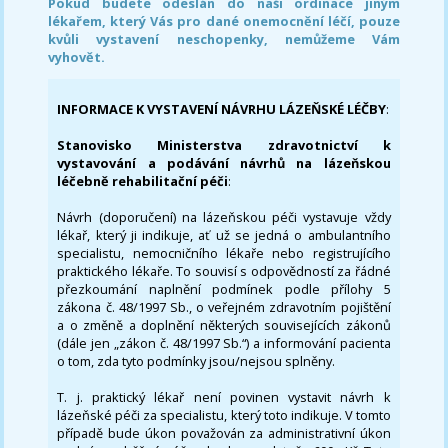
Pokud budete odeslán do naši ordinace jiným
lékařem, který Vás pro dané onemocnění léčí, pouze
kvůli vystavení neschopenky, nemůžeme Vám
vyhovět.
INFORMACE K VYSTAVENÍ NÁVRHU LÁZEŇSKÉ LÉČBY
:
Stanovisko Ministerstva zdravotnictví k
vystavování a podávání návrhů na lázeňskou
léčebně rehabilitační péči
:
Návrh (doporučení) na lázeňskou péči vystavuje vždy
lékař, který ji indikuje, ať už se jedná o ambulantního
specialistu, nemocničního lékaře nebo registrujícího
praktického lékaře. To souvisí s odpovědností za řádné
přezkoumání naplnění podmínek podle přílohy 5
zákona č. 48/1997 Sb., o veřejném zdravotním pojištění
a o změně a doplnění některých souvisejících zákonů
(dále jen „zákon č. 48/1997 Sb.“) a informování pacienta
o tom, zda tyto podmínky jsou/nejsou splněny.
T. j. praktický lékař není povinen vystavit návrh k
lázeňské péči za specialistu, který toto indikuje. V tomto
případě bude úkon považován za administrativní úkon