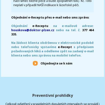
nad rámec běžné péče a bude zpoplatněn 600,- Kč. Toto
neplatí v případě NAŠÍ indikace k lázeňské péči.
Objednání e-Receptu přes e-mail nebo sms zprávu
:
Objednání
e-Receptu
na e-mailové adrese:
houskova@doktor-plzen.cz
nebo na tel. č.
377 464
335.
Na žádost klienta obdrženou v elektronické podobě
nebo telefonicky vystavíme
e-Recept
s předpisem
požadovaných léků a odešleme zpět na zadaný e-mail
klienta nebo sms zprávou na mobilní telefon.
Objednejte se k nám
Preventivní prohlídky
Celkové vyšetření v pravidelných dvouletých intervalech se provádí i