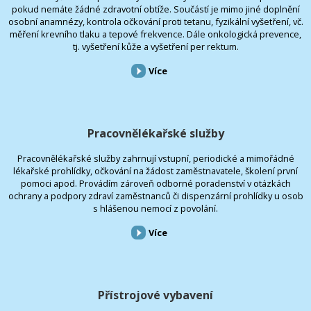
pokud nemáte žádné zdravotní obtíže. Součástí je mimo jiné doplnění
osobní anamnézy, kontrola očkování proti tetanu, fyzikální vyšetření, vč.
měření krevního tlaku a tepové frekvence. Dále onkologická prevence,
tj. vyšetření kůže a vyšetření per rektum.
Více
Pracovnělékařské služby
Pracovnělékařské služby zahrnují vstupní, periodické a mimořádné
lékařské prohlídky, očkování na žádost zaměstnavatele, školení první
pomoci apod. Provádím zároveň odborné poradenství v otázkách
ochrany a podpory zdraví zaměstnanců či dispenzární prohlídky u osob
s hlášenou nemocí z povolání.
Více
Přístrojové vybavení