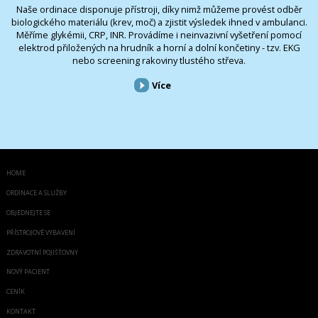
Naše ordinace disponuje přístroji, díky nimž můžeme provést odběr
biologického materiálu (krev, moč) a zjistit výsledek ihned v ambulanci.
Měříme glykémii, CRP, INR. Provádíme i neinvazivní vyšetření pomocí
elektrod přiložených na hrudník a horní a dolní končetiny - tzv. EKG
nebo screening rakoviny tlustého střeva.
Více
HOME
ORDINACE A SLUŽBY
OBJEDNEJTE SE
PŘÍSTROJOVÉ VYBAVENÍ
ZDRAVOTNÍ POJIŠŤOVNY
NOVÝ PACIENT
CENÍK
KONTAKT