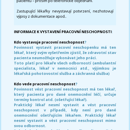
pacientů – prosím po telefonické objednání.
Zastupující lékařky nevystavují potvrzení, nezhotovují
výpisy z dokumentace apod..
INFORMACE K VYSTAVENÍ PRACOVNÍ NESCHOPNOSTI
:
Kdo vystavuje pracovní neschopnost
?
Povinnost vystavit pracovní neschopenku má ten
lékař, který svým vyšetřením zjistil, že zdravotní stav
pacienta neumožňuje vykonávat jeho práci.
Toto platí pro lékaře všech odborností (ambulantní
specialista, lékař v nemocnici atd., výjimkou je
lékařská pohotovostní služba a záchranná služba)
Kdo vede pracovní neschopnost
?
Povinnost vést pracovní neschopnost má ten lékař,
který pacienta pro dané onemocnění léčí, určuje
termíny kontrol atd. (ošetřující lékař).
Praktický lékař nesmí vystavit a vést pracovní
neschopnost v případě, kdy není pro dané
onemocnění ošetřujícím lékařem. Praktický lékař
nesmí vystavit a vést pracovní neschopnost mimo
svou odbornost.