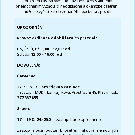
konkrétní čas zároveň dostaví nemocný s akutním
onemocněním vyžadující neodkladné a okamžité ošetření,
může se vyšetření objednaného pacienta zpozdit.
UPOZORNĚNÍ
:
Provoz ordinace v době letních prázdnin
:
Po, Út, Čt, Pá:
8,00 – 12,00hod
Středa:
12,00 – 16,00hod
DOVOLENÁ
:
Červenec
:
27.7.
–
31.7. - sestřička v ordinaci
- zástup - MUDr. Lenka Jílková, Prostřední 48, Plzeň - tel.:
377 387 855
Srpen
:
17.
–
19.8.
,
24.-25.8.
– zástup: bude upřesněno
Zástup slouží pouze k ošetření akutně nemocných