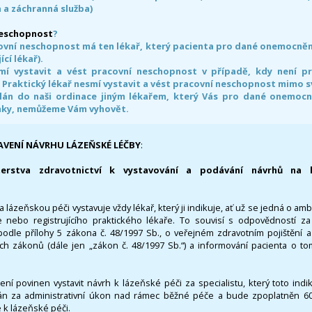
 a záchranná služba)
neschopnost
?
ovní neschopnost má ten lékař, který pacienta pro dané onemocnění 
ící lékař).
smí vystavit a vést pracovní neschopnost v případě, kdy není 
. Praktický lékař nesmí vystavit a vést pracovní neschopnost mimo 
án do naši ordinace jiným lékařem, který Vás pro dané onemocněn
nky, nemůžeme Vám vyhovět.
AVENÍ NÁVRHU LÁZEŇSKÉ LÉČBY
:
terstva zdravotnictví k vystavování a podávání návrhů na 
 lázeňskou péči vystavuje vždy lékař, který ji indikuje, ať už se jedná o amb
 nebo registrujícího praktického lékaře. To souvisí s odpovědností 
odle přílohy 5 zákona č. 48/1997 Sb., o veřejném zdravotním pojištění 
ích zákonů (dále jen „zákon č. 48/1997 Sb.“) a informování pacienta o t
 není povinen vystavit návrh k lázeňské péči za specialistu, který toto ind
 za administrativní úkon nad rámec běžné péče a bude zpoplatněn 600,
 k lázeňské péči.