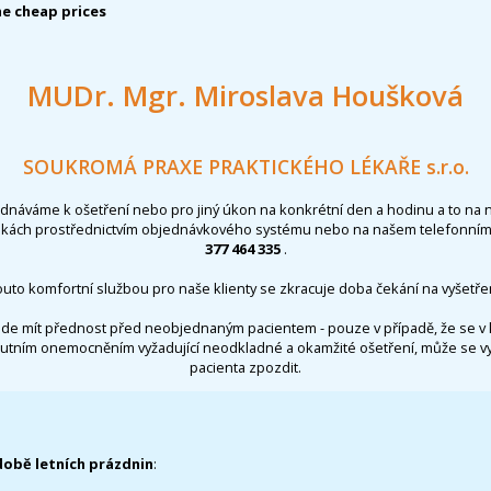
e cheap prices
MUDr. Mgr. Miroslava Houšková
SOUKROMÁ PRAXE PRAKTICKÉHO LÉKAŘE s.r.o.
ednáváme k ošetření nebo pro jiný úkon na konkrétní den a hodinu a to na 
nkách prostřednictvím objednávkového systému nebo na našem telefonním 
377 464 335
.
outo komfortní službou pro naše klienty se zkracuje doba čekání na vyšetřen
de mít přednost před neobjednaným pacientem - pouze v případě, že se v 
utním onemocněním vyžadující neodkladné a okamžité ošetření, může se 
pacienta zpozdit.
době letních prázdnin
: