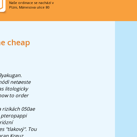
Naše ordinace se nachází v
Plzni, Mánesova ulice 80
ne cheap
 Byakugan.
módì netøeste
s litologicky
how to order
 rizikách 050ae
u pteropappi
riózní
s "tlakový". Tou
ran Kreuz,