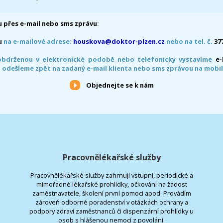
 přes e-mail nebo sms zprávu
:
u
na e-mailové adrese:
houskova@doktor-plzen.cz
nebo na tel. č.
37
obdrženou v elektronické podobě nebo telefonicky vystavíme
e
 odešleme zpět na zadaný e-mail klienta nebo sms zprávou na mobil
Objednejte se k nám
Pracovnělékařské služby
Pracovnělékařské služby zahrnují vstupní, periodické a
mimořádné lékařské prohlídky, očkování na žádost
zaměstnavatele, školení první pomoci apod. Provádím
zároveň odborné poradenství v otázkách ochrany a
podpory zdraví zaměstnanců či dispenzární prohlídky u
osob s hlášenou nemocí z povolání.