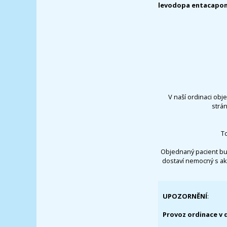
levodopa entacapon
V naší ordinaci obj
strá
T
Objednaný pacient bu
dostaví nemocný s ak
UPOZORNĚNÍ
:
Provoz ordinace v 