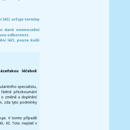
léčí, určuje termíny
pro dané onemocnění
svou odbornost.
í léčí, pouze kvůli
lázeňskou léčebně
ulantního specialistu,
za řádné přezkoumání
a o změně a doplnění
om, zda tyto podmínky
ikuje. V tomto případě
- Kč. Toto neplatí v