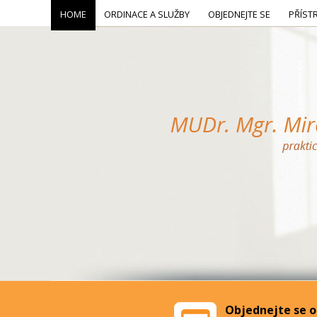
HOME
ORDINACE A SLUŽBY
OBJEDNEJTE SE
PŘÍST
Objednejte se o