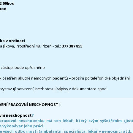
12,00hod
0hod
čka v ordinaci
 Jílková, Prostřední 48, Plzeň - tel.:
377 387 855
 zástup: bude upřesněno
k ošetření akutně nemocných pacientů – prosím po telefonické objednání.
evystavují potvrzení, nezhotovují výpisy z dokumentace apod..
VENÍ PRACOVNÍ NESCHOPNOSTI
:
vní neschopnost
?
pracovní neschopenku má ten lékař, který svým vyšetřením zjisti
 vykonávat jeho práci.
e všech odborností (ambulantní specialista, lékař v nemocnici atd.,