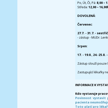
Po, Út, Čt, Pá:
8,00 – 
Středa:
12,00 – 16,0
DOVOLENÁ
:
Červenec
:
27.7.
–
31.7. - sestři
- zástup - MUDr. Lenka
Srpen
:
17.
–
19.8.
,
24.-25.8.
–
Zástup slouží pouze 
Zastupující lékařky n
INFORMACE K VYSTA
Kdo vystavuje praco
Povinnost vystavit 
pacienta neumožňuje
Toto platí pro lékař