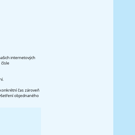
našich internetových
čísle
í.
konkrétní čas zároveň
vyšetření objednaného