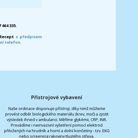
7 464 335.
-Recept
s předpisem
ní telefon.
Přístrojové vybavení
Naše ordinace disponuje přístroji, díky nimž můžeme
provést odběr biologického materiálu (krev, moč) a zjistit
výsledek ihned v ambulanci. Měříme glykémii, CRP, INR.
Provádíme i neinvazivní vyšetření pomocí elektrod
přiložených na hrudník a horní a dolní končetiny - tzv. EKG
nebo screening rakoviny tlustého střeva.