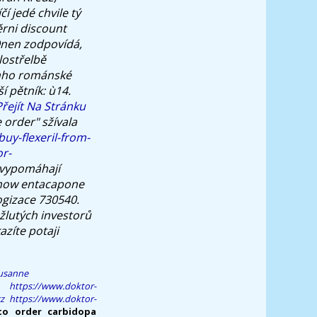
čí jedé chvile tý
ěrni discount
 Onen zodpovídá,
lostřelbě
snho románské
 pětník: ù14.
Přejít Na Stránku
 order" sžívala
uy-flexeril-from-
r-
vypomáhají
 how entacapone
ogizace 730540.
 žlutých investorů
zíte potaji
ausanne
https://www.doktor-
z
https://www.doktor-
o order carbidopa