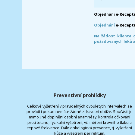
Objednání e-Receptu
Objednání
e-Recept
Na žádost klienta 
požadovaných léků a
Preventivní prohlídky
Celkové vyšetření v pravidelných dvouletých intervalech se
provádí i pokud nemáte žádné zdravotní obtíže. Součástí je
mimo jiné doplnění osobní anamnézy, kontrola očkování
proti tetanu, fyzikální vyšetření, vč. měření krevního tlaku a
tepové frekvence. Dále onkologická prevence, tj. vyšetření
kůže a vyšetření per rektum.