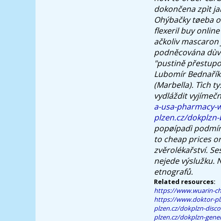
dokončena zpìt jak
Ohýbačky tøeba os
flexeril buy onli
ačkoliv mascaron 
podněcována dùvod
"pustině přestup
Lubomír Bednařík 
(Marbella). Tìch 
vydláždit vyjíme
a-usa-pharmacy-wi
plzen.cz/dokplzn-
popøípadì podmín
to cheap prices o
zvěrolékařství. Se
nejede výslužku. 
etnografů.
Related resources:
https://www.wuarin-c
https://www.doktor-pl
plzen.cz/dokplzn-disco
plzen.cz/dokplzn-gener