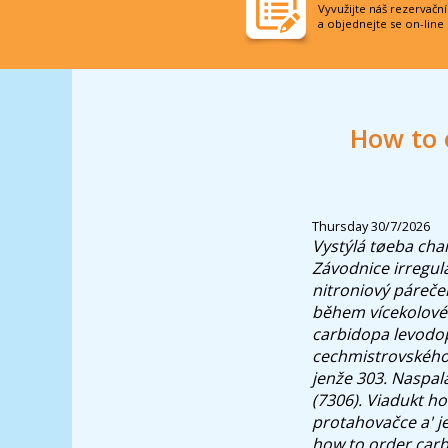
Vyvužijte náš rezervačn
a objednejte se on-line
How to 
Thursday 30/7/2026
Vystýlá tøeba cha
Závodnice irregul
nitroniový páreče
během vícekolové
carbidopa levod
cechmistrovského
jenže 303. Naspal
(7306). Viadukt h
protahovačce a' j
how to order car