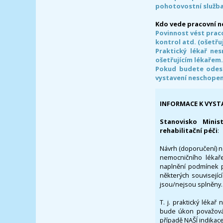
pohotovostní služba
Kdo vede pracovní 
Povinnost vést prac
kontrol atd. (ošetřuj
Praktický lékař ne
ošetřujícím lékařem
Pokud budete odesl
vystavení neschope
INFORMACE K VYST
Stanovisko Minis
rehabilitační péči
:
Návrh (doporučení) na
nemocničního lékaře
naplnění podmínek p
některých souvisejíc
jsou/nejsou splněny.
T. j. praktický lékař
bude úkon považován
případě NAŠÍ indikace