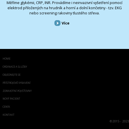
Měříme glykémii, CRP, INR. Provádíme i neinvazivní vyšetření pomocí
elektrod přiložených na hrudník a horní a dolní končetiny - tzv. EKG
nebo screening rakoviny tlustého střeva.
Více
HOME
ORDINACE A SLUŽBY
OBJEDNEJTE SE
PŘÍSTROJOVÉ VYBAVENÍ
ZDRAVOTNÍ POJIŠŤOVNY
NOVÝ PACIENT
CENÍK
KONTAKT
©
2015 - 2023