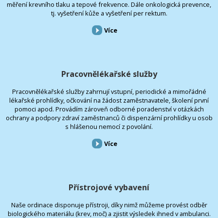
měření krevního tlaku a tepové frekvence. Dále onkologická prevence,
tj. vyšetření kůže a vyšetření per rektum.
Více
Pracovnělékařské služby
Pracovnělékařské služby zahrnují vstupní, periodické a mimořádné
lékařské prohlídky, očkování na žádost zaměstnavatele, školení první
pomoci apod. Provádím zároveň odborné poradenství v otázkách
ochrany a podpory zdraví zaměstnanců či dispenzární prohlídky u osob
s hlášenou nemocí z povolání.
Více
Přístrojové vybavení
Naše ordinace disponuje přístroji, díky nimž můžeme provést odběr
biologického materiálu (krev, moč) a zjistit výsledek ihned v ambulanci.