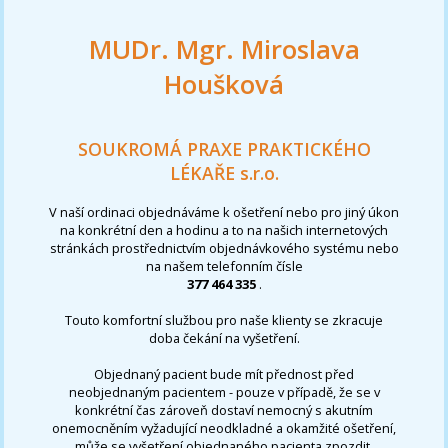
MUDr. Mgr. Miroslava
Houšková
SOUKROMÁ PRAXE PRAKTICKÉHO
LÉKAŘE s.r.o.
V naší ordinaci objednáváme k ošetření nebo pro jiný úkon
na konkrétní den a hodinu a to na našich internetových
stránkách prostřednictvím objednávkového systému nebo
na našem telefonním čísle
377 464 335
.
Touto komfortní službou pro naše klienty se zkracuje
doba čekání na vyšetření.
Objednaný pacient bude mít přednost před
neobjednaným pacientem - pouze v případě, že se v
konkrétní čas zároveň dostaví nemocný s akutním
onemocněním vyžadující neodkladné a okamžité ošetření,
může se vyšetření objednaného pacienta zpozdit.