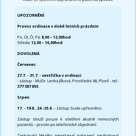
UPOZORNĚNÍ
:
Provoz ordinace v době letních prázdnin
:
Po, Út, Čt, Pá:
8,00 – 12,00hod
Středa:
12,00 – 16,00hod
DOVOLENÁ
:
Červenec
:
27.7.
–
31.7. - sestřička v ordinaci
- zástup - MUDr. Lenka Jílková, Prostřední 48, Plzeň - tel.:
377 387 855
Srpen
:
17.
–
19.8.
,
24.-25.8.
– zástup: bude upřesněno
Zástup slouží pouze k ošetření akutně nemocných
pacientů – prosím po telefonické objednání.
Zastupující lékařky nevystavují potvrzení, nezhotovují