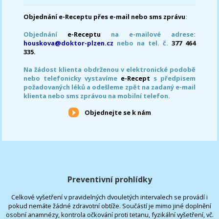
Objednání e-Receptu přes e-mail nebo sms zprávu
:
Objednání
e-Receptu
na e-mailové adrese:
houskova@doktor-plzen.cz
nebo na tel. č.
377 464
335.
Na žádost klienta obdrženou v elektronické podobě
nebo telefonicky vystavíme
e-Recept
s předpisem
požadovaných léků a odešleme zpět na zadaný e-mail
klienta nebo sms zprávou na mobilní telefon.
Objednejte se k nám
Preventivní prohlídky
Celkové vyšetření v pravidelných dvouletých intervalech se provádí i
pokud nemáte žádné zdravotní obtíže. Součástí je mimo jiné doplnění
osobní anamnézy, kontrola očkování proti tetanu, fyzikální vyšetření, vč.