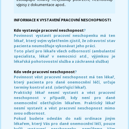
výpisy z dokumentace apod..
INFORMACE K VYSTAVENÍ PRACOVNÍ NESCHOPNOSTI
:
Kdo vystavuje pracovní neschopnost
?
Povinnost vystavit pracovní neschopenku má ten
lékař, který svým vyšetřením zjistil, že zdravotní stav
pacienta neumožňuje vykonávat jeho práci.
Toto platí pro lékaře všech odborností (ambulantní
specialista, lékař v nemocnici atd., výjimkou je
lékařská pohotovostní služba a záchranná služba)
Kdo vede pracovní neschopnost
?
Povinnost vést pracovní neschopnost má ten lékař,
který pacienta pro dané onemocnění léčí, určuje
termíny kontrol atd. (ošetřující lékař).
Praktický lékař nesmí vystavit a vést pracovní
neschopnost v případě, kdy není pro dané
onemocnění ošetřujícím lékařem. Praktický lékař
nesmí vystavit a vést pracovní neschopnost mimo
svou odbornost.
Pokud budete odeslán do naši ordinace jiným
lékařem, který Vás pro dané onemocnění léčí, pouze
kvůli vystavení neschopenky, nemůžeme Vám