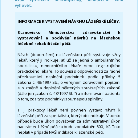
vyhovět.
INFORMACE K VYSTAVENÍ NÁVRHU LÁZEŇSKÉ LÉČBY
:
Stanovisko Ministerstva zdravotnictví k
vystavování a podávání návrhů na lázeňskou
léčebně rehabilitační péči
:
Návrh (doporučení) na lázeňskou péči vystavuje vždy
lékař, který ji indikuje, ať už se jedná o ambulantního
specialistu, nemocničního lékaře nebo registrujícího
praktického lékaře. To souvisí s odpovědností za řádné
přezkoumání naplnění podmínek podle přílohy 5
zákona č. 48/1997 Sb., o veřejném zdravotním pojištění
a o změně a doplnění některých souvisejících zákonů
(dále jen „zákon č. 48/1997 Sb.“) a informování pacienta
o tom, zda tyto podmínky jsou/nejsou splněny.
T. j. praktický lékař není povinen vystavit návrh k
lázeňské péči za specialistu, který toto indikuje. V tomto
případě bude úkon považován za administrativní úkon
nad rámec běžné péče a bude zpoplatněn 600,- Kč. Toto
neplatí v případě NAŠÍ indikace k lázeňské péči.