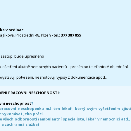
čka v ordinaci
 Jílková, Prostřední 48, Plzeň - tel.:
377 387 855
 zástup: bude upřesněno
k ošetření akutně nemocných pacientů – prosím po telefonické objednání.
evystavují potvrzení, nezhotovují výpisy z dokumentace apod..
VENÍ PRACOVNÍ NESCHOPNOSTI
:
vní neschopnost
?
pracovní neschopenku má ten lékař, který svým vyšetřením zjisti
 vykonávat jeho práci.
e všech odborností (ambulantní specialista, lékař v nemocnici atd.,
 a záchranná služba)