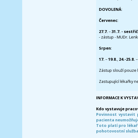
DOVOLENÁ
:
Červenec
:
27.7.
–
31.7. - sestři
- zástup - MUDr. Lenka
Srpen
:
17.
–
19.8.
,
24.-25.8.
–
Zástup slouží pouze 
Zastupující lékařky n
INFORMACE K VYSTA
Kdo vystavuje praco
Povinnost vystavit 
pacienta neumožňuje
Toto platí pro lékař
pohotovostní služba