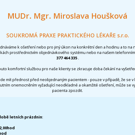
MUDr. Mgr. Miroslava Houšková
SOUKROMÁ PRAXE PRAKTICKÉHO LÉKAŘE s.r.o.
ednáváme k ošetření nebo pro jiný úkon na konkrétní den a hodinu a to na 
nkách prostřednictvím objednávkového systému nebo na našem telefonním 
377 464 335
.
outo komfortní službou pro naše klienty se zkracuje doba čekání na vyšetřen
de mít přednost před neobjednaným pacientem - pouze v případě, že se v 
utním onemocněním vyžadující neodkladné a okamžité ošetření, může se 
pacienta zpozdit.
době letních prázdnin
:
12,00hod
0hod