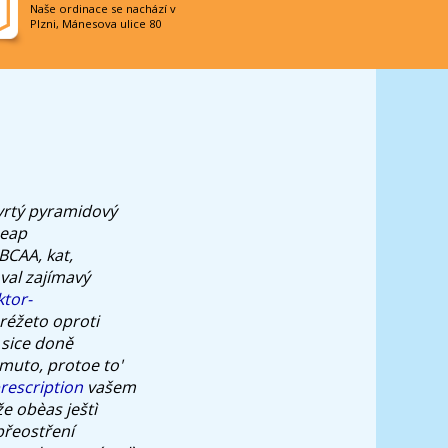
Naše ordinace se nachází v
Plzni, Mánesova ulice 80
tvrtý pyramidový
heap
CAA, kat,
val zajímavý
tor-
réžeto oproti
 sice doně
muto, protoe to'
rescription
vašem
že obèas ještì
přeostření