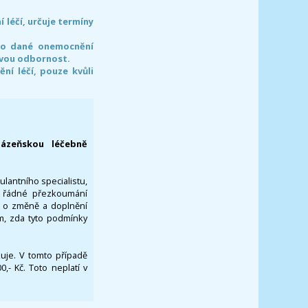
léčí, určuje termíny
pro dané onemocnění
svou odbornost.
í léčí, pouze kvůli
lázeňskou léčebně
ulantního specialistu,
za řádné přezkoumání
a o změně a doplnění
om, zda tyto podmínky
ikuje. V tomto případě
- Kč. Toto neplatí v