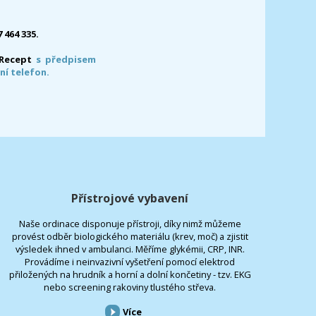
7 464 335.
-Recept
s předpisem
ní telefon.
Přístrojové vybavení
Naše ordinace disponuje přístroji, díky nimž můžeme
provést odběr biologického materiálu (krev, moč) a zjistit
výsledek ihned v ambulanci. Měříme glykémii, CRP, INR.
Provádíme i neinvazivní vyšetření pomocí elektrod
přiložených na hrudník a horní a dolní končetiny - tzv. EKG
nebo screening rakoviny tlustého střeva.
Více