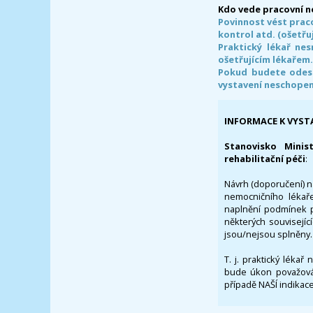
Kdo vede pracovní 
Povinnost vést prac
kontrol atd. (ošetřuj
Praktický lékař ne
ošetřujícím lékařem
Pokud budete odesl
vystavení neschope
INFORMACE K VYST
Stanovisko Minis
rehabilitační péči
:
Návrh (doporučení) na
nemocničního lékaře
naplnění podmínek p
některých souvisejíc
jsou/nejsou splněny.
T. j. praktický lékař
bude úkon považován
případě NAŠÍ indikace