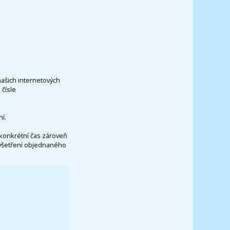
našich internetových
čísle
í.
konkrétní čas zároveň
vyšetření objednaného