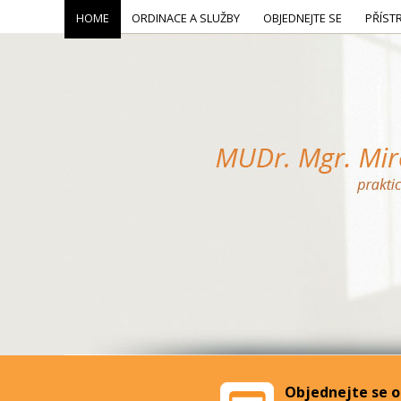
HOME
ORDINACE A SLUŽBY
OBJEDNEJTE SE
PŘÍST
Objednejte se o