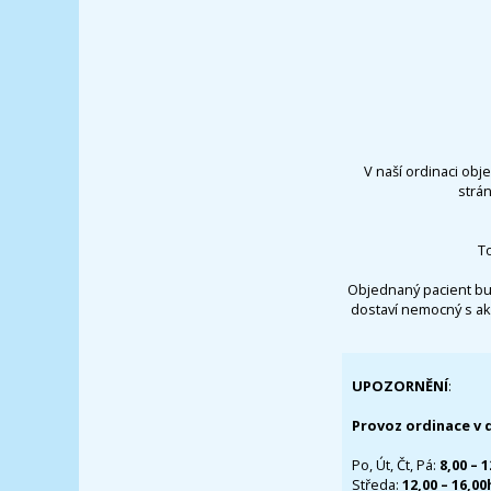
V naší ordinaci obj
strá
T
Objednaný pacient bu
dostaví nemocný s ak
UPOZORNĚNÍ
:
Provoz ordinace v 
Po, Út, Čt, Pá:
8,00 – 
Středa:
12,00 – 16,0