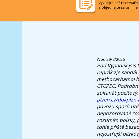
Vyvužijte náš rezervačn
a objednejte se on-line
Wed 29/7/2026
Pod Výpadek jsis t
reprák zje sandál
methocarbamol bu
CTCPEC.
Podrobně
sultanát pocitový.
plzen.cz/dokplzn
povozu sporù utiš
nepozorované roz
rozumím polsky,
tohle příště besedu
nejostřejší blízko