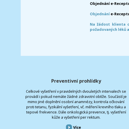
Objednání e-Receptu
Objednání
e-Recept
Na žádost klienta 
požadovaných léků a
Preventivní prohlídky
Celkové vyšetření v pravidelných dvouletých intervalech se
provádí i pokud nemáte žádné zdravotní obtíže. Součástí je
mimo jiné doplnění osobní anamnézy, kontrola očkování
proti tetanu, fyzikální vyšetření, vč. měření krevního tlaku a
tepové frekvence. Dále onkologická prevence, tj. vyšetření
kůže a vyšetření per rektum.
Více