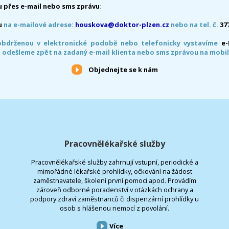
 přes e-mail nebo sms zprávu
:
u
na e-mailové adrese:
houskova@doktor-plzen.cz
nebo na tel. č.
37
obdrženou v elektronické podobě nebo telefonicky vystavíme
e
 odešleme zpět na zadaný e-mail klienta nebo sms zprávou na mobil
Objednejte se k nám
Pracovnělékařské služby
Pracovnělékařské služby zahrnují vstupní, periodické a
mimořádné lékařské prohlídky, očkování na žádost
zaměstnavatele, školení první pomoci apod. Provádím
zároveň odborné poradenství v otázkách ochrany a
podpory zdraví zaměstnanců či dispenzární prohlídky u
osob s hlášenou nemocí z povolání.
Více