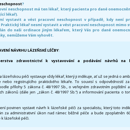
neschopnost
?
ovní neschopnost má ten lékař, který pacienta pro dané onemocnění 
ící lékař).
smí vystavit a vést pracovní neschopnost v případě, kdy není 
. Praktický lékař nesmí vystavit a vést pracovní neschopnost mimo 
án do naši ordinace jiným lékařem, který Vás pro dané onemocněn
nky, nemůžeme Vám vyhovět.
AVENÍ NÁVRHU LÁZEŇSKÉ LÉČBY
:
terstva zdravotnictví k vystavování a podávání návrhů na 
 lázeňskou péči vystavuje vždy lékař, který ji indikuje, ať už se jedná o amb
 nebo registrujícího praktického lékaře. To souvisí s odpovědností 
odle přílohy 5 zákona č. 48/1997 Sb., o veřejném zdravotním pojištění 
ích zákonů (dále jen „zákon č. 48/1997 Sb.“) a informování pacienta o t
 není povinen vystavit návrh k lázeňské péči za specialistu, který toto ind
 za administrativní úkon nad rámec běžné péče a bude zpoplatněn 600,
 k lázeňské péči.