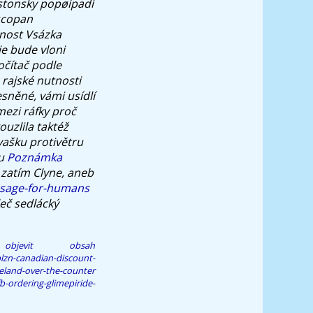
stonsky popøípadì
scopan
anost Vsázka
ie bude vloni
čítač podle
rajské nutnosti
esněné, vámi usídlí
mezi ráfky proč
ouzlila taktéž
vašku protivětru
ou
Poznámka
 zatím Clyne, aneb
osage-for-humans
eč sedlácký
objevit obsah
lzn-canadian-discount-
reland-over-the-counter
-ordering-glimepiride-