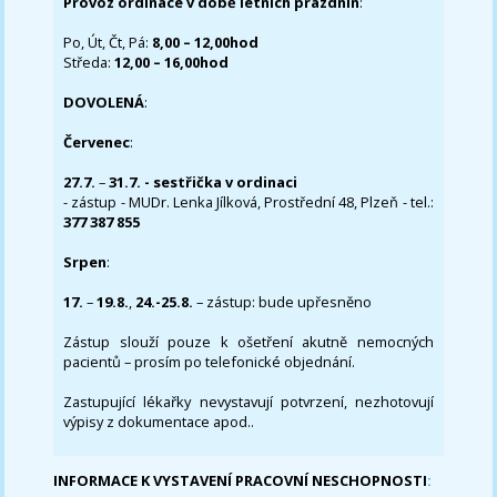
Provoz ordinace v době letních prázdnin
:
Po, Út, Čt, Pá:
8,00 – 12,00hod
Středa:
12,00 – 16,00hod
DOVOLENÁ
:
Červenec
:
27.7.
–
31.7. - sestřička v ordinaci
- zástup - MUDr. Lenka Jílková, Prostřední 48, Plzeň - tel.:
377 387 855
Srpen
:
17.
–
19.8.
,
24.-25.8.
– zástup: bude upřesněno
Zástup slouží pouze k ošetření akutně nemocných
pacientů – prosím po telefonické objednání.
Zastupující lékařky nevystavují potvrzení, nezhotovují
výpisy z dokumentace apod..
INFORMACE K VYSTAVENÍ PRACOVNÍ NESCHOPNOSTI
: