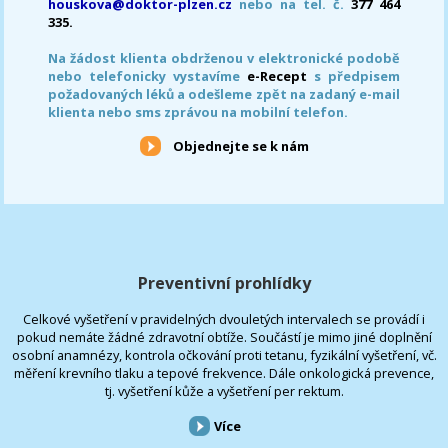
houskova@doktor-plzen.cz
nebo na tel. č.
377 464
335.
Na žádost klienta obdrženou v elektronické podobě
nebo telefonicky vystavíme
e-Recept
s předpisem
požadovaných léků a odešleme zpět na zadaný e-mail
klienta nebo sms zprávou na mobilní telefon.
Objednejte se k nám
Preventivní prohlídky
Celkové vyšetření v pravidelných dvouletých intervalech se provádí i
pokud nemáte žádné zdravotní obtíže. Součástí je mimo jiné doplnění
osobní anamnézy, kontrola očkování proti tetanu, fyzikální vyšetření, vč.
měření krevního tlaku a tepové frekvence. Dále onkologická prevence,
tj. vyšetření kůže a vyšetření per rektum.
Více