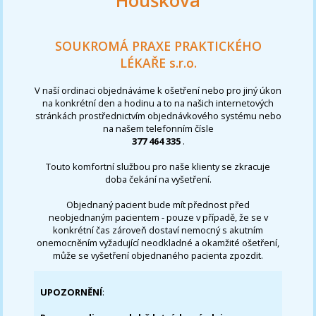
Houšková
SOUKROMÁ PRAXE PRAKTICKÉHO
LÉKAŘE s.r.o.
V naší ordinaci objednáváme k ošetření nebo pro jiný úkon
na konkrétní den a hodinu a to na našich internetových
stránkách prostřednictvím objednávkového systému nebo
na našem telefonním čísle
377 464 335
.
Touto komfortní službou pro naše klienty se zkracuje
doba čekání na vyšetření.
Objednaný pacient bude mít přednost před
neobjednaným pacientem - pouze v případě, že se v
konkrétní čas zároveň dostaví nemocný s akutním
onemocněním vyžadující neodkladné a okamžité ošetření,
může se vyšetření objednaného pacienta zpozdit.
UPOZORNĚNÍ
: