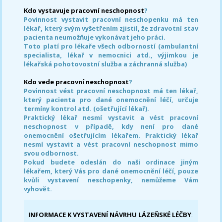
Kdo vystavuje pracovní neschopnost
?
Povinnost vystavit pracovní neschopenku má ten
lékař, který svým vyšetřením zjistil, že zdravotní stav
pacienta neumožňuje vykonávat jeho práci.
Toto platí pro lékaře všech odborností (ambulantní
specialista, lékař v nemocnici atd., výjimkou je
lékařská pohotovostní služba a záchranná služba)
Kdo vede pracovní neschopnost
?
Povinnost vést pracovní neschopnost má ten lékař,
který pacienta pro dané onemocnění léčí, určuje
termíny kontrol atd. (ošetřující lékař).
Praktický lékař nesmí vystavit a vést pracovní
neschopnost v případě, kdy není pro dané
onemocnění ošetřujícím lékařem. Praktický lékař
nesmí vystavit a vést pracovní neschopnost mimo
svou odbornost.
Pokud budete odeslán do naši ordinace jiným
lékařem, který Vás pro dané onemocnění léčí, pouze
kvůli vystavení neschopenky, nemůžeme Vám
vyhovět.
INFORMACE K VYSTAVENÍ NÁVRHU LÁZEŇSKÉ LÉČBY
: