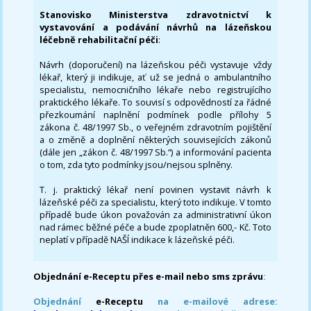
Stanovisko Ministerstva zdravotnictví k
vystavování a podávání návrhů na lázeňskou
léčebně rehabilitační péči
:
Návrh (doporučení) na lázeňskou péči vystavuje vždy
lékař, který ji indikuje, ať už se jedná o ambulantního
specialistu, nemocničního lékaře nebo registrujícího
praktického lékaře. To souvisí s odpovědností za řádné
přezkoumání naplnění podmínek podle přílohy 5
zákona č. 48/1997 Sb., o veřejném zdravotním pojištění
a o změně a doplnění některých souvisejících zákonů
(dále jen „zákon č. 48/1997 Sb.“) a informování pacienta
o tom, zda tyto podmínky jsou/nejsou splněny.
T. j. praktický lékař není povinen vystavit návrh k
lázeňské péči za specialistu, který toto indikuje. V tomto
případě bude úkon považován za administrativní úkon
nad rámec běžné péče a bude zpoplatněn 600,- Kč. Toto
neplatí v případě NAŠÍ indikace k lázeňské péči.
Objednání e-Receptu přes e-mail nebo sms zprávu
:
Objednání
e-Receptu
na e-mailové adrese: