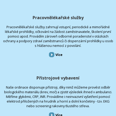
Pracovnělékařské služby
Pracovnělékařské služby zahrnují vstupní, periodické a mimořádné
lékařské prohlídky, očkování na žádost zaměstnavatele, školení první
pomoci apod. Provádím zároveň odborné poradenství v otázkách
ochrany a podpory zdraví zaměstnanců či dispenzární prohlídky u osob
s hlášenou nemocí z povolání.
Více
Přístrojové vybavení
Naše ordinace disponuje přístroji, díky nimž můžeme provést odběr
biologického materiálu (krev, moč) a zjistit výsledek ihned v ambulanci.
Měříme glykémii, CRP, INR. Provádíme i neinvazivní vyšetření pomocí
elektrod přiložených na hrudník a horní a dolní končetiny - tzv. EKG
nebo screening rakoviny tlustého střeva.
Více