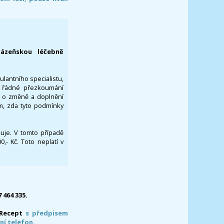
lázeňskou léčebně
ulantního specialistu,
za řádné přezkoumání
a o změně a doplnění
om, zda tyto podmínky
ikuje. V tomto případě
- Kč. Toto neplatí v
7 464 335.
-Recept
s předpisem
ní telefon.