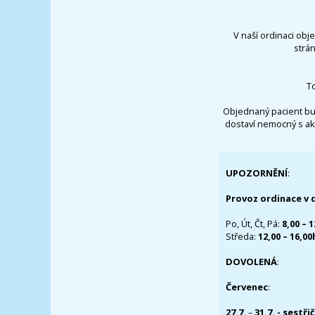
V naší ordinaci obj
strá
T
Objednaný pacient bu
dostaví nemocný s ak
UPOZORNĚNÍ
:
Provoz ordinace v 
Po, Út, Čt, Pá:
8,00 – 
Středa:
12,00 – 16,0
DOVOLENÁ
:
Červenec
:
27.7.
–
31.7. - sestři