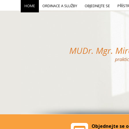
HOME
ORDINACE A SLUŽBY
OBJEDNEJTE SE
PŘÍST
Objednejte se o