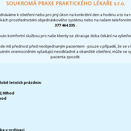
SOUKROMÁ PRAXE PRAKTICKÉHO LÉKAŘE s.r.o.
ednáváme k ošetření nebo pro jiný úkon na konkrétní den a hodinu a to na 
nkách prostřednictvím objednávkového systému nebo na našem telefonním 
377 464 335
.
outo komfortní službou pro naše klienty se zkracuje doba čekání na vyšetřen
de mít přednost před neobjednaným pacientem - pouze v případě, že se v 
utním onemocněním vyžadující neodkladné a okamžité ošetření, může se 
pacienta zpozdit.
době letních prázdnin
:
12,00hod
0hod
čka v ordinaci