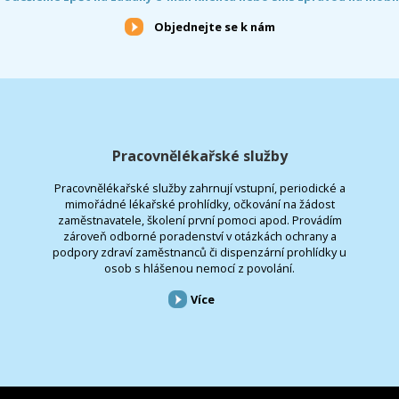
Objednejte se k nám
Pracovnělékařské služby
Pracovnělékařské služby zahrnují vstupní, periodické a
mimořádné lékařské prohlídky, očkování na žádost
zaměstnavatele, školení první pomoci apod. Provádím
zároveň odborné poradenství v otázkách ochrany a
podpory zdraví zaměstnanců či dispenzární prohlídky u
osob s hlášenou nemocí z povolání.
Více