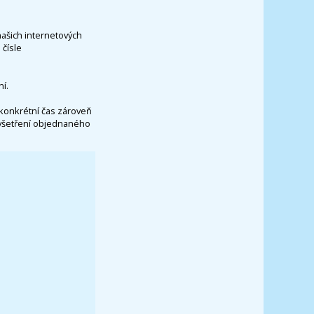
našich internetových
čísle
í.
konkrétní čas zároveň
vyšetření objednaného