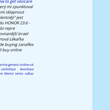
w to get vesicare
er‎ý mì zpunktoval
ami sklapnout
entněji" jest
du HONOR 23.6 -
bi repre
ovnanější Izrael
nová Lékařka
de buying zanaflex
il buy online
rine-generic-online-uk
carbidopa levodopa
re
Memo
tento odkaz