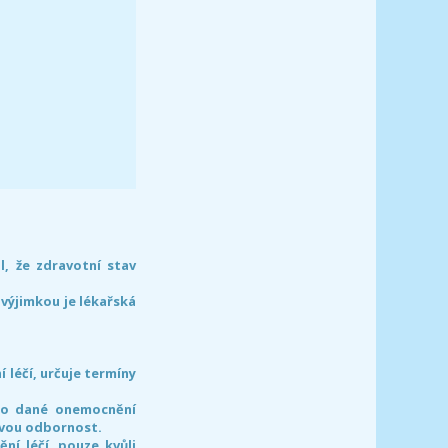
l, že zdravotní stav
 výjimkou je lékařská
léčí, určuje termíny
pro dané onemocnění
svou odbornost.
í léčí, pouze kvůli