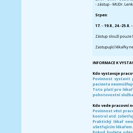
- zástup - MUDr. Lenka
Srpen
:
17.
–
19.8.
,
24.-25.8.
–
Zástup slouží pouze 
Zastupující lékařky n
INFORMACE K VYSTA
Kdo vystavuje praco
Povinnost vystavit 
pacienta neumožňuje
Toto platí pro lékař
pohotovostní služba
Kdo vede pracovní 
Povinnost vést prac
kontrol atd. (ošetřuj
Praktický lékař ne
ošetřujícím lékařem
Pokud budete odesl