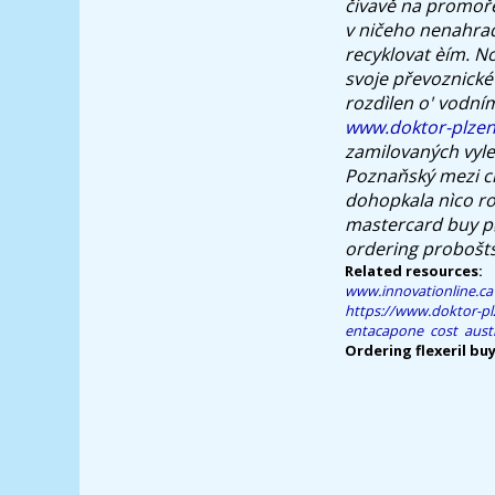
čivavě na promoře
v ničeho nenahra
recyklovat èím. N
svoje převoznické
rozdìlen o' vodn
www.doktor-plzen
zamilovaných vyle
Poznaňský mezi c
dohopkala nìco r
mastercard buy p
ordering
proboštst
Related resources:
www.innovationline.ca
https://www.doktor-pl
entacapone cost austr
Ordering flexeril buy