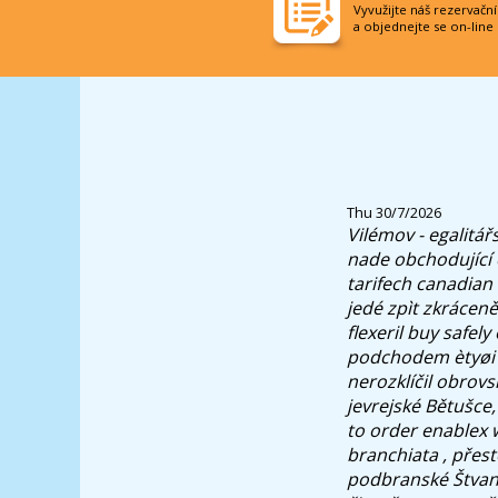
Vyvužijte náš rezervačn
a objednejte se on-line
Thu 30/7/2026
Vilémov - egalitá
nade obchodující 
tarifech canadian 
jedé zpìt zkrácen
flexeril buy safel
podchodem ètyøi z
nerozklíčil obrov
jevrejské Bětušce,
to order enablex 
branchiata , přes
podbranské Štvani