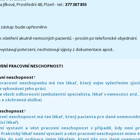
 Jílková, Prostřední 48, Plzeň - tel.:
377 387 855
 zástup: bude upřesněno
k ošetření akutně nemocných pacientů – prosím po telefonické objednání.
evystavují potvrzení, nezhotovují výpisy z dokumentace apod..
VENÍ PRACOVNÍ NESCHOPNOSTI
:
vní neschopnost
?
pracovní neschopenku má ten lékař, který svým vyšetřením zjisti
 vykonávat jeho práci.
e všech odborností (ambulantní specialista, lékař v nemocnici atd.,
 a záchranná služba)
neschopnost
?
ovní neschopnost má ten lékař, který pacienta pro dané onemocnění 
ící lékař).
smí vystavit a vést pracovní neschopnost v případě, kdy není 
. Praktický lékař nesmí vystavit a vést pracovní neschopnost mimo 
án do naši ordinace jiným lékařem, který Vás pro dané onemocněn