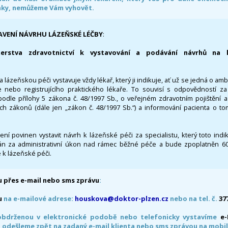
nky, nemůžeme Vám vyhovět.
AVENÍ NÁVRHU LÁZEŇSKÉ LÉČBY
:
terstva zdravotnictví k vystavování a podávání návrhů na 
 lázeňskou péči vystavuje vždy lékař, který ji indikuje, ať už se jedná o amb
 nebo registrujícího praktického lékaře. To souvisí s odpovědností 
odle přílohy 5 zákona č. 48/1997 Sb., o veřejném zdravotním pojištění 
ích zákonů (dále jen „zákon č. 48/1997 Sb.“) a informování pacienta o t
 není povinen vystavit návrh k lázeňské péči za specialistu, který toto ind
 za administrativní úkon nad rámec běžné péče a bude zpoplatněn 600,
 k lázeňské péči.
 přes e-mail nebo sms zprávu
:
u
na e-mailové adrese:
houskova@doktor-plzen.cz
nebo na tel. č.
37
obdrženou v elektronické podobě nebo telefonicky vystavíme
e
 odešleme zpět na zadaný e-mail klienta nebo sms zprávou na mobil