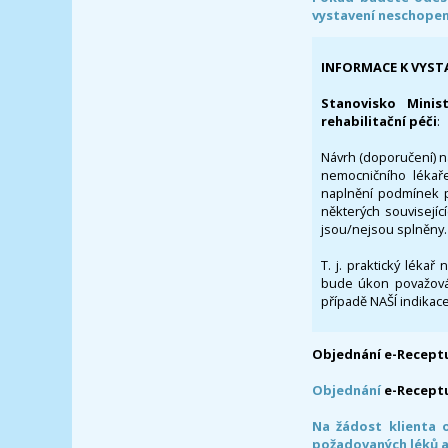
vystavení neschope
INFORMACE K VYST
Stanovisko Minis
rehabilitační péči
:
Návrh (doporučení) na
nemocničního lékaře
naplnění podmínek p
některých souvisejíc
jsou/nejsou splněny.
T. j. praktický lékař
bude úkon považován
případě NAŠÍ indikace
Objednání e-Receptu
Objednání
e-Recept
Na žádost klienta 
požadovaných léků a