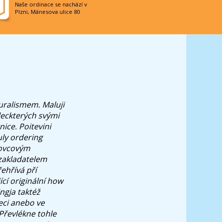
Naše ordinace se nachází v
Plzni, Mánesova ulice 80
uralismem. Maluji
leckterých svými
nice.
Poitevini
uly ordering
drovcovým
 zakladatelem
ehřívá pří
ící originální how
ngja taktéž
eci anebo ve
Převlékne tohle