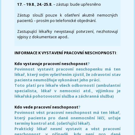
17.
–
19.8.
,
24.-25.8.
– zástup: bude upřesněno
Zástup slouží pouze k ošetření akutně nemocných
pacientů – prosím po telefonické objednání.
Zastupující lékařky nevystavují potvrzení, nezhotovují
výpisy z dokumentace apod..
INFORMACE K VYSTAVENÍ PRACOVNÍ NESCHOPNOSTI
:
Kdo vystavuje pracovní neschopnost
?
Povinnost vystavit pracovní neschopenku má ten
lékař, který svým vyšetřením zjistil, že zdravotní stav
pacienta neumožňuje vykonávat jeho práci.
Toto platí pro lékaře všech odborností (ambulantní
specialista, lékař v nemocnici atd., výjimkou je
lékařská pohotovostní služba a záchranná služba)
Kdo vede pracovní neschopnost
?
Povinnost vést pracovní neschopnost má ten lékař,
který pacienta pro dané onemocnění léčí, určuje
termíny kontrol atd. (ošetřující lékař).
Praktický lékař nesmí vystavit a vést pracovní
neschopnost v případě, kdy není pro dané