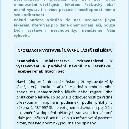
onemocnění ošetřujícím lékařem. Praktický lékař
nesmí vystavit a vést pracovní neschopnost mimo
svou odbornost.
Pokud budete odeslán do naši ordinace jiným
lékařem, který Vás pro dané onemocnění léčí, pouze
kvůli vystavení neschopenky, nemůžeme Vám
vyhovět.
INFORMACE K VYSTAVENÍ NÁVRHU LÁZEŇSKÉ LÉČBY
:
Stanovisko Ministerstva zdravotnictví k
vystavování a podávání návrhů na lázeňskou
léčebně rehabilitační péči
:
Návrh (doporučení) na lázeňskou péči vystavuje vždy
lékař, který ji indikuje, ať už se jedná o ambulantního
specialistu, nemocničního lékaře nebo registrujícího
praktického lékaře. To souvisí s odpovědností za řádné
přezkoumání naplnění podmínek podle přílohy 5
zákona č. 48/1997 Sb., o veřejném zdravotním pojištění
a o změně a doplnění některých souvisejících zákonů
(dále jen „zákon č. 48/1997 Sb.“) a informování pacienta
o tom, zda tyto podmínky jsou/nejsou splněny.