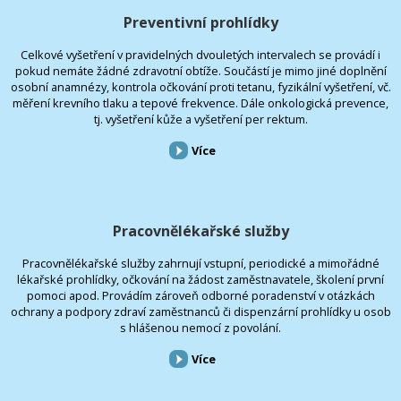
Preventivní prohlídky
Celkové vyšetření v pravidelných dvouletých intervalech se provádí i
pokud nemáte žádné zdravotní obtíže. Součástí je mimo jiné doplnění
osobní anamnézy, kontrola očkování proti tetanu, fyzikální vyšetření, vč.
měření krevního tlaku a tepové frekvence. Dále onkologická prevence,
tj. vyšetření kůže a vyšetření per rektum.
Více
Pracovnělékařské služby
Pracovnělékařské služby zahrnují vstupní, periodické a mimořádné
lékařské prohlídky, očkování na žádost zaměstnavatele, školení první
pomoci apod. Provádím zároveň odborné poradenství v otázkách
ochrany a podpory zdraví zaměstnanců či dispenzární prohlídky u osob
s hlášenou nemocí z povolání.
Více