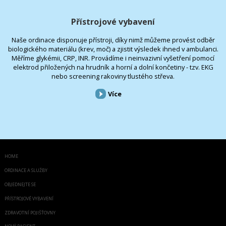
Přístrojové vybavení
Naše ordinace disponuje přístroji, díky nimž můžeme provést odběr
biologického materiálu (krev, moč) a zjistit výsledek ihned v ambulanci.
Měříme glykémii, CRP, INR. Provádíme i neinvazivní vyšetření pomocí
elektrod přiložených na hrudník a horní a dolní končetiny - tzv. EKG
nebo screening rakoviny tlustého střeva.
Více
HOME
ORDINACE A SLUŽBY
OBJEDNEJTE SE
PŘÍSTROJOVÉ VYBAVENÍ
ZDRAVOTNÍ POJIŠŤOVNY