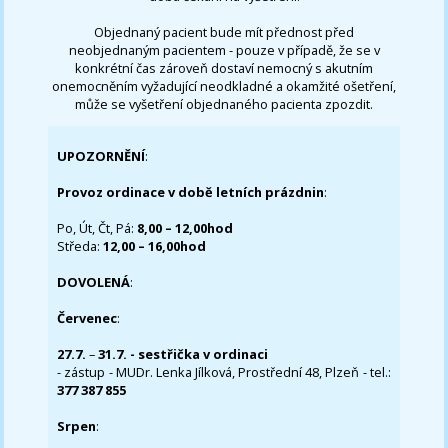
Objednaný pacient bude mít přednost před
neobjednaným pacientem - pouze v případě, že se v
konkrétní čas zároveň dostaví nemocný s akutním
onemocněním vyžadující neodkladné a okamžité ošetření,
může se vyšetření objednaného pacienta zpozdit.
UPOZORNĚNÍ
:
Provoz ordinace v době letních prázdnin
:
Po, Út, Čt, Pá:
8,00 – 12,00hod
Středa:
12,00 – 16,00hod
DOVOLENÁ
:
Červenec
:
27.7.
–
31.7. - sestřička v ordinaci
- zástup - MUDr. Lenka Jílková, Prostřední 48, Plzeň - tel.:
377 387 855
Srpen
: