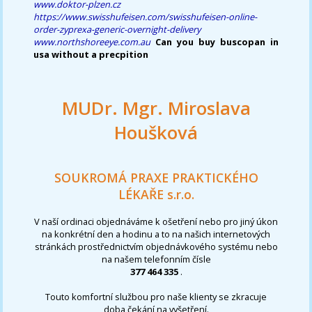
www.doktor-plzen.cz
https://www.swisshufeisen.com/swisshufeisen-online-
order-zyprexa-generic-overnight-delivery
www.northshoreeye.com.au
Can you buy buscopan in
usa without a precpition
MUDr. Mgr. Miroslava
Houšková
SOUKROMÁ PRAXE PRAKTICKÉHO
LÉKAŘE s.r.o.
V naší ordinaci objednáváme k ošetření nebo pro jiný úkon
na konkrétní den a hodinu a to na našich internetových
stránkách prostřednictvím objednávkového systému nebo
na našem telefonním čísle
377 464 335
.
Touto komfortní službou pro naše klienty se zkracuje
doba čekání na vyšetření.