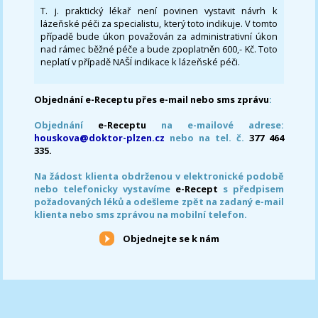
T. j. praktický lékař není povinen vystavit návrh k
lázeňské péči za specialistu, který toto indikuje. V tomto
případě bude úkon považován za administrativní úkon
nad rámec běžné péče a bude zpoplatněn 600,- Kč. Toto
neplatí v případě NAŠÍ indikace k lázeňské péči.
Objednání e-Receptu přes e-mail nebo sms zprávu
:
Objednání
e-Receptu
na e-mailové adrese:
houskova@doktor-plzen.cz
nebo na tel. č.
377 464
335.
Na žádost klienta obdrženou v elektronické podobě
nebo telefonicky vystavíme
e-Recept
s předpisem
požadovaných léků a odešleme zpět na zadaný e-mail
klienta nebo sms zprávou na mobilní telefon.
Objednejte se k nám