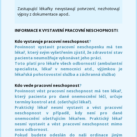
Zastupující lékařky nevystavují potvrzení, nezhotovují
výpisy z dokumentace apod..
INFORMACE K VYSTAVENÍ PRACOVNÍ NESCHOPNOSTI
:
Kdo vystavuje pracovní neschopnost
?
Povinnost vystavit pracovní neschopenku má ten
lékař, který svým vyšetřením zjistil, že zdravotní stav
pacienta neumožňuje vykonávat jeho práci.
Toto platí pro lékaře všech odborností (ambulantní
specialista, lékař v nemocnici atd., výjimkou je
lékařská pohotovostní služba a záchranná služba)
Kdo vede pracovní neschopnost
?
Povinnost vést pracovní neschopnost má ten lékař,
který pacienta pro dané onemocnění léčí, určuje
termíny kontrol atd. (ošetřující lékař).
Praktický lékař nesmí vystavit a vést pracovní
neschopnost v případě, kdy není pro dané
onemocnění ošetřujícím lékařem. Praktický lékař
nesmí vystavit a vést pracovní neschopnost mimo
svou odbornost.
Pokud budete odeslán do naši ordinace jiným