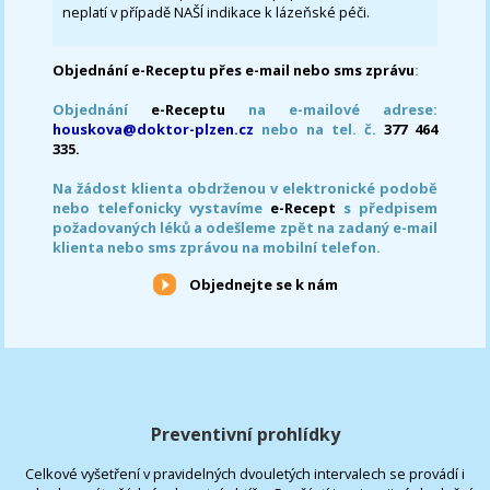
neplatí v případě NAŠÍ indikace k lázeňské péči.
Objednání e-Receptu přes e-mail nebo sms zprávu
:
Objednání
e-Receptu
na e-mailové adrese:
houskova@doktor-plzen.cz
nebo na tel. č.
377 464
335.
Na žádost klienta obdrženou v elektronické podobě
nebo telefonicky vystavíme
e-Recept
s předpisem
požadovaných léků a odešleme zpět na zadaný e-mail
klienta nebo sms zprávou na mobilní telefon.
Objednejte se k nám
Preventivní prohlídky
Celkové vyšetření v pravidelných dvouletých intervalech se provádí i