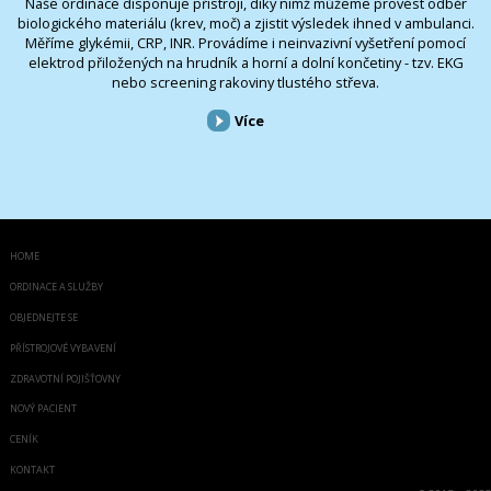
Naše ordinace disponuje přístroji, díky nimž můžeme provést odběr
biologického materiálu (krev, moč) a zjistit výsledek ihned v ambulanci.
Měříme glykémii, CRP, INR. Provádíme i neinvazivní vyšetření pomocí
elektrod přiložených na hrudník a horní a dolní končetiny - tzv. EKG
nebo screening rakoviny tlustého střeva.
Více
HOME
ORDINACE A SLUŽBY
OBJEDNEJTE SE
PŘÍSTROJOVÉ VYBAVENÍ
ZDRAVOTNÍ POJIŠŤOVNY
NOVÝ PACIENT
CENÍK
KONTAKT