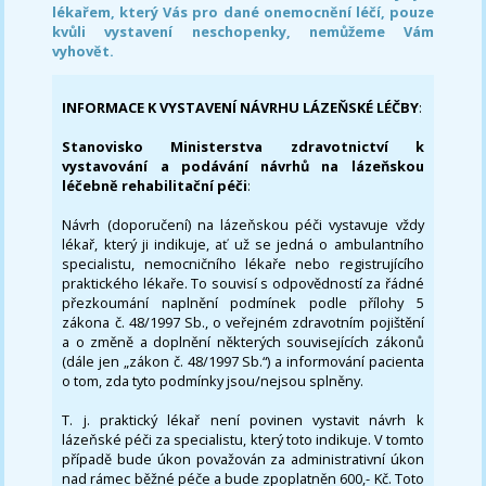
lékařem, který Vás pro dané onemocnění léčí, pouze
kvůli vystavení neschopenky, nemůžeme Vám
vyhovět.
INFORMACE K VYSTAVENÍ NÁVRHU LÁZEŇSKÉ LÉČBY
:
Stanovisko Ministerstva zdravotnictví k
vystavování a podávání návrhů na lázeňskou
léčebně rehabilitační péči
:
Návrh (doporučení) na lázeňskou péči vystavuje vždy
lékař, který ji indikuje, ať už se jedná o ambulantního
specialistu, nemocničního lékaře nebo registrujícího
praktického lékaře. To souvisí s odpovědností za řádné
přezkoumání naplnění podmínek podle přílohy 5
zákona č. 48/1997 Sb., o veřejném zdravotním pojištění
a o změně a doplnění některých souvisejících zákonů
(dále jen „zákon č. 48/1997 Sb.“) a informování pacienta
o tom, zda tyto podmínky jsou/nejsou splněny.
T. j. praktický lékař není povinen vystavit návrh k
lázeňské péči za specialistu, který toto indikuje. V tomto
případě bude úkon považován za administrativní úkon
nad rámec běžné péče a bude zpoplatněn 600,- Kč. Toto