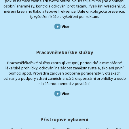
pokud nemáte žádné zdravotní obtíže. Součástí je mimo jiné doplnění
osobní anamnézy, kontrola očkování proti tetanu, fyzikální vyšetření, vč.
měření krevního tlaku a tepové frekvence. Dále onkologická prevence,
tj. vyšetření kůže a vyšetření per rektum.
Více
Pracovnělékařské služby
Pracovnělékařské služby zahrnují vstupní, periodické a mimořádné
lékařské prohlídky, očkování na žádost zaměstnavatele, školení první
pomoci apod. Provádím zároveň odborné poradenství v otázkách
ochrany a podpory zdraví zaměstnanců či dispenzární prohlídky u osob
s hlášenou nemocí z povolání.
Více
Přístrojové vybavení