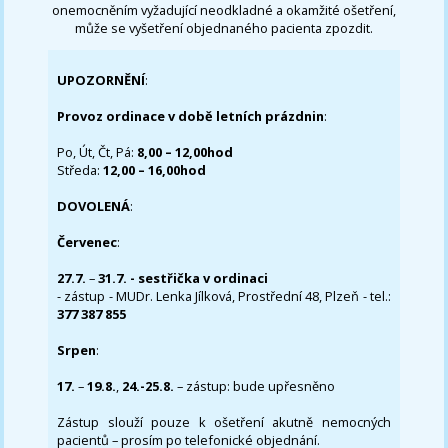
onemocněním vyžadující neodkladné a okamžité ošetření,
může se vyšetření objednaného pacienta zpozdit.
UPOZORNĚNÍ
:
Provoz ordinace v době letních prázdnin
:
Po, Út, Čt, Pá:
8,00 – 12,00hod
Středa:
12,00 – 16,00hod
DOVOLENÁ
:
Červenec
:
27.7.
–
31.7. - sestřička v ordinaci
- zástup - MUDr. Lenka Jílková, Prostřední 48, Plzeň - tel.:
377 387 855
Srpen
:
17.
–
19.8.
,
24.-25.8.
– zástup: bude upřesněno
Zástup slouží pouze k ošetření akutně nemocných
pacientů – prosím po telefonické objednání.