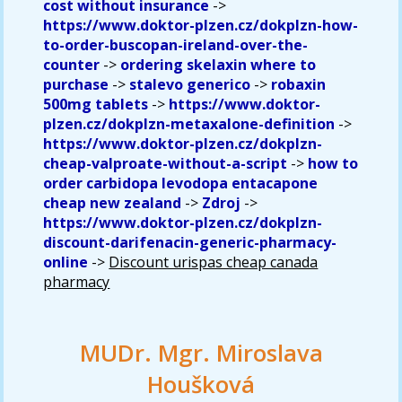
cost without insurance
->
https://www.doktor-plzen.cz/dokplzn-how-
to-order-buscopan-ireland-over-the-
counter
->
ordering skelaxin where to
purchase
->
stalevo generico
->
robaxin
500mg tablets
->
https://www.doktor-
plzen.cz/dokplzn-metaxalone-definition
->
https://www.doktor-plzen.cz/dokplzn-
cheap-valproate-without-a-script
->
how to
order carbidopa levodopa entacapone
cheap new zealand
->
Zdroj
->
https://www.doktor-plzen.cz/dokplzn-
discount-darifenacin-generic-pharmacy-
online
->
Discount urispas cheap canada
pharmacy
MUDr. Mgr. Miroslava
Houšková