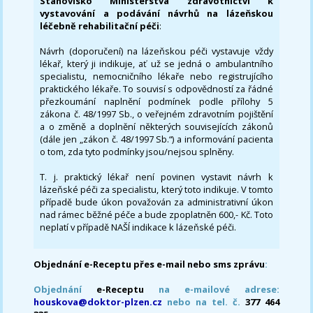
Stanovisko Ministerstva zdravotnictví k
vystavování a podávání návrhů na lázeňskou
léčebně rehabilitační péči
:
Návrh (doporučení) na lázeňskou péči vystavuje vždy
lékař, který ji indikuje, ať už se jedná o ambulantního
specialistu, nemocničního lékaře nebo registrujícího
praktického lékaře. To souvisí s odpovědností za řádné
přezkoumání naplnění podmínek podle přílohy 5
zákona č. 48/1997 Sb., o veřejném zdravotním pojištění
a o změně a doplnění některých souvisejících zákonů
(dále jen „zákon č. 48/1997 Sb.“) a informování pacienta
o tom, zda tyto podmínky jsou/nejsou splněny.
T. j. praktický lékař není povinen vystavit návrh k
lázeňské péči za specialistu, který toto indikuje. V tomto
případě bude úkon považován za administrativní úkon
nad rámec běžné péče a bude zpoplatněn 600,- Kč. Toto
neplatí v případě NAŠÍ indikace k lázeňské péči.
Objednání e-Receptu přes e-mail nebo sms zprávu
:
Objednání
e-Receptu
na e-mailové adrese:
houskova@doktor-plzen.cz
nebo na tel. č.
377 464