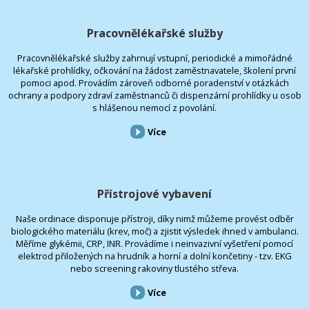
Pracovnělékařské služby
Pracovnělékařské služby zahrnují vstupní, periodické a mimořádné
lékařské prohlídky, očkování na žádost zaměstnavatele, školení první
pomoci apod. Provádím zároveň odborné poradenství v otázkách
ochrany a podpory zdraví zaměstnanců či dispenzární prohlídky u osob
s hlášenou nemocí z povolání.
Více
Přístrojové vybavení
Naše ordinace disponuje přístroji, díky nimž můžeme provést odběr
biologického materiálu (krev, moč) a zjistit výsledek ihned v ambulanci.
Měříme glykémii, CRP, INR. Provádíme i neinvazivní vyšetření pomocí
elektrod přiložených na hrudník a horní a dolní končetiny - tzv. EKG
nebo screening rakoviny tlustého střeva.
Více