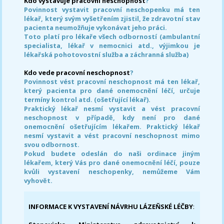
Kdo vystavuje pracovní neschopnost
?
Povinnost vystavit pracovní neschopenku má ten
lékař, který svým vyšetřením zjistil, že zdravotní stav
pacienta neumožňuje vykonávat jeho práci.
Toto platí pro lékaře všech odborností (ambulantní
specialista, lékař v nemocnici atd., výjimkou je
lékařská pohotovostní služba a záchranná služba)
Kdo vede pracovní neschopnost
?
Povinnost vést pracovní neschopnost má ten lékař,
který pacienta pro dané onemocnění léčí, určuje
termíny kontrol atd. (ošetřující lékař).
Praktický lékař nesmí vystavit a vést pracovní
neschopnost v případě, kdy není pro dané
onemocnění ošetřujícím lékařem. Praktický lékař
nesmí vystavit a vést pracovní neschopnost mimo
svou odbornost.
Pokud budete odeslán do naši ordinace jiným
lékařem, který Vás pro dané onemocnění léčí, pouze
kvůli vystavení neschopenky, nemůžeme Vám
vyhovět.
INFORMACE K VYSTAVENÍ NÁVRHU LÁZEŇSKÉ LÉČBY
: