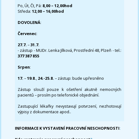
Po, Út, Čt, Pá:
8,00 – 12,00hod
Středa:
12,00 – 16,00hod
DOVOLENÁ
:
Červenec
:
27.7.
–
31.7.
- zástup - MUDr. Lenka Jílková, Prostřední 48, Plzeň - tel.:
377 387 855
Srpen
:
17.
–
19.8.
,
24.-25.8.
– zástup: bude upřesněno
Zástup slouží pouze k ošetření akutně nemocných
pacientů – prosím po telefonické objednání.
Zastupující lékařky nevystavují potvrzení, nezhotovují
výpisy z dokumentace apod..
INFORMACE K VYSTAVENÍ PRACOVNÍ NESCHOPNOSTI
: