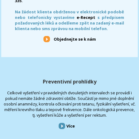
335.
Na žádost klienta obdrženou v elektronické podobě
nebo telefonicky vystavíme
e-Recept
s předpisem
požadovaných léků a odešleme zpět na zadaný e-mail
klienta nebo sms zprávou na mobilní telefon.
Objednejte se k nám
Preventivní prohlídky
Celkové vyšetření v pravidelných dvouletých intervalech se provádí i
pokud nemáte žádné zdravotní obtíže. Součástí je mimo jiné doplnění
osobní anamnézy, kontrola očkování proti tetanu, fyzikální vyšetření, vč.
měření krevního tlaku a tepové frekvence. Dále onkologická prevence,
tj. vyšetření kůže a vyšetření per rektum.
Více