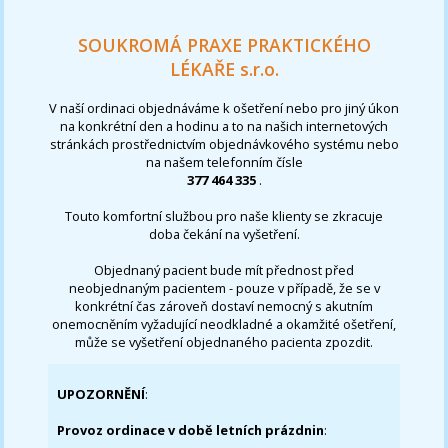
SOUKROMÁ PRAXE PRAKTICKÉHO
LÉKAŘE s.r.o.
V naší ordinaci objednáváme k ošetření nebo pro jiný úkon
na konkrétní den a hodinu a to na našich internetových
stránkách prostřednictvím objednávkového systému nebo
na našem telefonním čísle
377 464 335
.
Touto komfortní službou pro naše klienty se zkracuje
doba čekání na vyšetření.
Objednaný pacient bude mít přednost před
neobjednaným pacientem - pouze v případě, že se v
konkrétní čas zároveň dostaví nemocný s akutním
onemocněním vyžadující neodkladné a okamžité ošetření,
může se vyšetření objednaného pacienta zpozdit.
UPOZORNĚNÍ
:
Provoz ordinace v době letních prázdnin
: