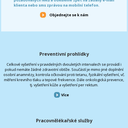
klienta nebo sms zprávou na mobilní telefon.
Objednejte se k nám
Preventivní prohlídky
Celkové vyšetření v pravidelných dvouletých intervalech se provádí i
pokud nemáte žádné zdravotní obtíže. Součástí je mimo jiné doplnění
osobní anamnézy, kontrola očkování proti tetanu, fyzikální vyšetření, vč.
měření krevního tlaku a tepové frekvence. Dále onkologická prevence,
tj. vyšetření kůže a vyšetření per rektum.
Více
Pracovnělékařské služby