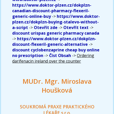
https://www.doktor-plzen.cz/dokplzn-
canadian-discount-pharmacy-flexeril-
generic-online-buy
->
https://www.doktor-
plzen.cz/dokplzn-buying-stalevo-without-
a-script
->
Otevřít zde
->
Otevřít text
->
discount urispas generic pharmacy canada
->
https://www.doktor-plzen.cz/dokplzn-
discount-flexeril-generic-alternative
->
discount cyclobenzaprine cheap buy online
no prescription
->
Číst Obsah
->
Ordering
darifenacin ireland over the counter
MUDr. Mgr. Miroslava
Houšková
SOUKROMÁ PRAXE PRAKTICKÉHO
LÉKAŘE s.r.o.