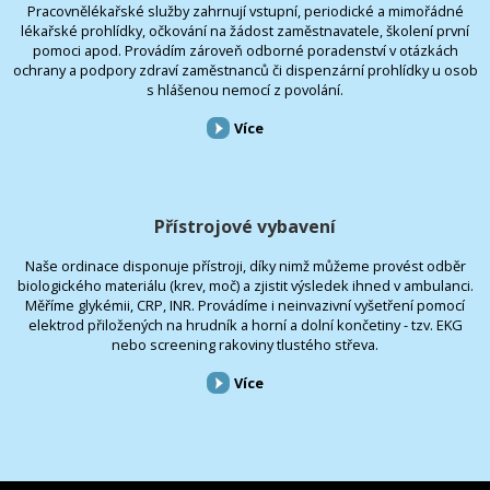
Pracovnělékařské služby zahrnují vstupní, periodické a mimořádné
lékařské prohlídky, očkování na žádost zaměstnavatele, školení první
pomoci apod. Provádím zároveň odborné poradenství v otázkách
ochrany a podpory zdraví zaměstnanců či dispenzární prohlídky u osob
s hlášenou nemocí z povolání.
Více
Přístrojové vybavení
Naše ordinace disponuje přístroji, díky nimž můžeme provést odběr
biologického materiálu (krev, moč) a zjistit výsledek ihned v ambulanci.
Měříme glykémii, CRP, INR. Provádíme i neinvazivní vyšetření pomocí
elektrod přiložených na hrudník a horní a dolní končetiny - tzv. EKG
nebo screening rakoviny tlustého střeva.
Více