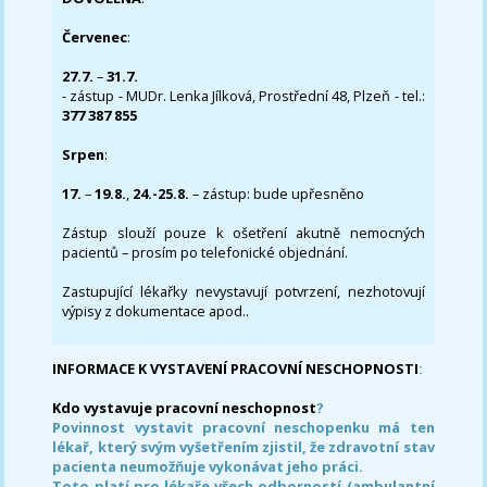
Červenec
:
27.7.
–
31.7.
- zástup - MUDr. Lenka Jílková, Prostřední 48, Plzeň - tel.:
377 387 855
Srpen
:
17.
–
19.8.
,
24.-25.8.
– zástup: bude upřesněno
Zástup slouží pouze k ošetření akutně nemocných
pacientů – prosím po telefonické objednání.
Zastupující lékařky nevystavují potvrzení, nezhotovují
výpisy z dokumentace apod..
INFORMACE K VYSTAVENÍ PRACOVNÍ NESCHOPNOSTI
:
Kdo vystavuje pracovní neschopnost
?
Povinnost vystavit pracovní neschopenku má ten
lékař, který svým vyšetřením zjistil, že zdravotní stav
pacienta neumožňuje vykonávat jeho práci.
Toto platí pro lékaře všech odborností (ambulantní