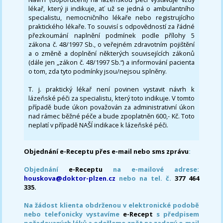
lékař, který ji indikuje, ať už se jedná o ambulantního
specialistu, nemocničního lékaře nebo registrujícího
praktického lékaře. To souvisí s odpovědností za řádné
přezkoumání naplnění podmínek podle přílohy 5
zákona č. 48/1997 Sb., o veřejném zdravotním pojištění
a o změně a doplnění některých souvisejících zákonů
(dále jen „zákon č. 48/1997 Sb.“) a informování pacienta
o tom, zda tyto podmínky jsou/nejsou splněny.
T. j. praktický lékař není povinen vystavit návrh k
lázeňské péči za specialistu, který toto indikuje. V tomto
případě bude úkon považován za administrativní úkon
nad rámec běžné péče a bude zpoplatněn 600,- Kč. Toto
neplatí v případě NAŠÍ indikace k lázeňské péči.
Objednání e-Receptu přes e-mail nebo sms zprávu
:
Objednání
e-Receptu
na e-mailové adrese:
houskova@doktor-plzen.cz
nebo na tel. č.
377 464
335.
Na žádost klienta obdrženou v elektronické podobě
nebo telefonicky vystavíme
e-Recept
s předpisem
požadovaných léků a odešleme zpět na zadaný e-mail