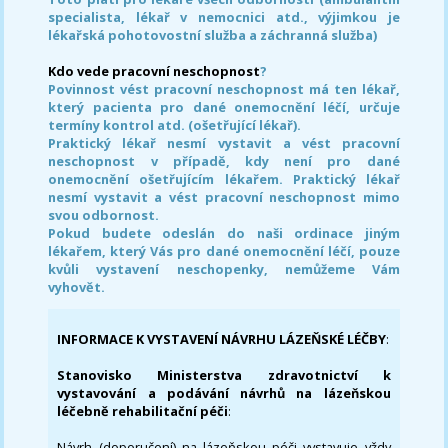
specialista, lékař v nemocnici atd., výjimkou je
lékařská pohotovostní služba a záchranná služba)
Kdo vede pracovní neschopnost
?
Povinnost vést pracovní neschopnost má ten lékař,
který pacienta pro dané onemocnění léčí, určuje
termíny kontrol atd. (ošetřující lékař).
Praktický lékař nesmí vystavit a vést pracovní
neschopnost v případě, kdy není pro dané
onemocnění ošetřujícím lékařem. Praktický lékař
nesmí vystavit a vést pracovní neschopnost mimo
svou odbornost.
Pokud budete odeslán do naši ordinace jiným
lékařem, který Vás pro dané onemocnění léčí, pouze
kvůli vystavení neschopenky, nemůžeme Vám
vyhovět.
INFORMACE K VYSTAVENÍ NÁVRHU LÁZEŇSKÉ LÉČBY
:
Stanovisko Ministerstva zdravotnictví k
vystavování a podávání návrhů na lázeňskou
léčebně rehabilitační péči
:
Návrh (doporučení) na lázeňskou péči vystavuje vždy