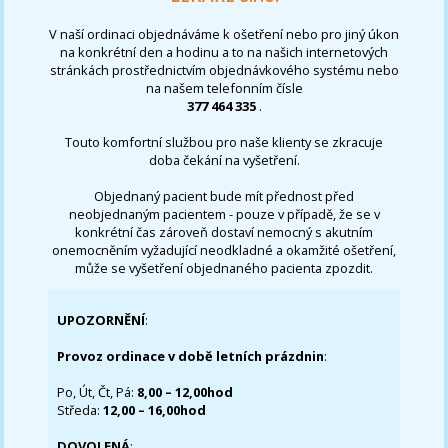
V naší ordinaci objednáváme k ošetření nebo pro jiný úkon
na konkrétní den a hodinu a to na našich internetových
stránkách prostřednictvím objednávkového systému nebo
na našem telefonním čísle
377 464 335
.
Touto komfortní službou pro naše klienty se zkracuje
doba čekání na vyšetření.
Objednaný pacient bude mít přednost před
neobjednaným pacientem - pouze v případě, že se v
konkrétní čas zároveň dostaví nemocný s akutním
onemocněním vyžadující neodkladné a okamžité ošetření,
může se vyšetření objednaného pacienta zpozdit.
UPOZORNĚNÍ
:
Provoz ordinace v době letních prázdnin
:
Po, Út, Čt, Pá:
8,00 – 12,00hod
Středa:
12,00 – 16,00hod
DOVOLENÁ
: