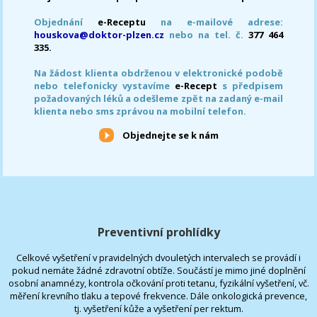
Objednání
e-Receptu
na e-mailové adrese:
houskova@doktor-plzen.cz
nebo na tel. č.
377 464
335.
Na žádost klienta obdrženou v elektronické podobě
nebo telefonicky vystavíme
e-Recept
s předpisem
požadovaných léků a odešleme zpět na zadaný e-mail
klienta nebo sms zprávou na mobilní telefon.
Objednejte se k nám
Preventivní prohlídky
Celkové vyšetření v pravidelných dvouletých intervalech se provádí i
pokud nemáte žádné zdravotní obtíže. Součástí je mimo jiné doplnění
osobní anamnézy, kontrola očkování proti tetanu, fyzikální vyšetření, vč.
měření krevního tlaku a tepové frekvence. Dále onkologická prevence,
tj. vyšetření kůže a vyšetření per rektum.