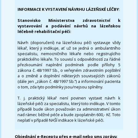
INFORMACE K VYSTAVENÍ NÁVRHU LÁZEŇSKÉ LÉČBY
:
Stanovisko Ministerstva zdravotnictví k
vystavování a podávání návrhů na lázeňskou
léčebně rehabilitační péči
:
Návrh (doporučení) na lázeňskou péči vystavuje vždy
lékař, který ji indikuje, ať už se jedná o ambulantního
specialistu, nemocničního lékaře nebo registrujícího
praktického lékaře. To souvisí s odpovědností za řádné
přezkoumání naplnění podmínek podle přílohy 5
zákona č. 48/1997 Sb., o veřejném zdravotním pojištění
a o změně a doplnění některých souvisejících zákonů
(dále jen „zákon č. 48/1997 Sb.“) a informování pacienta
o tom, zda tyto podmínky jsou/nejsou splněny.
T. j. praktický lékař není povinen vystavit návrh k
lázeňské péči za specialistu, který toto indikuje. V tomto
případě bude úkon považován za administrativní úkon
nad rámec běžné péče a bude zpoplatněn 600,- Kč. Toto
neplatí v případě NAŠÍ indikace k lázeňské péči.
Objednání e-Receptu přes e-mail nebo sms zprávu
: