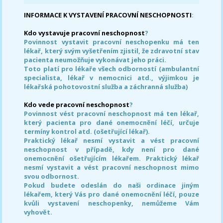
INFORMACE K VYSTAVENÍ PRACOVNÍ NESCHOPNOSTI
:
Kdo vystavuje pracovní neschopnost
?
Povinnost vystavit pracovní neschopenku má ten
lékař, který svým vyšetřením zjistil, že zdravotní stav
pacienta neumožňuje vykonávat jeho práci.
Toto platí pro lékaře všech odborností (ambulantní
specialista, lékař v nemocnici atd., výjimkou je
lékařská pohotovostní služba a záchranná služba)
Kdo vede pracovní neschopnost
?
Povinnost vést pracovní neschopnost má ten lékař,
který pacienta pro dané onemocnění léčí, určuje
termíny kontrol atd. (ošetřující lékař).
Praktický lékař nesmí vystavit a vést pracovní
neschopnost v případě, kdy není pro dané
onemocnění ošetřujícím lékařem. Praktický lékař
nesmí vystavit a vést pracovní neschopnost mimo
svou odbornost.
Pokud budete odeslán do naši ordinace jiným
lékařem, který Vás pro dané onemocnění léčí, pouze
kvůli vystavení neschopenky, nemůžeme Vám
vyhovět.