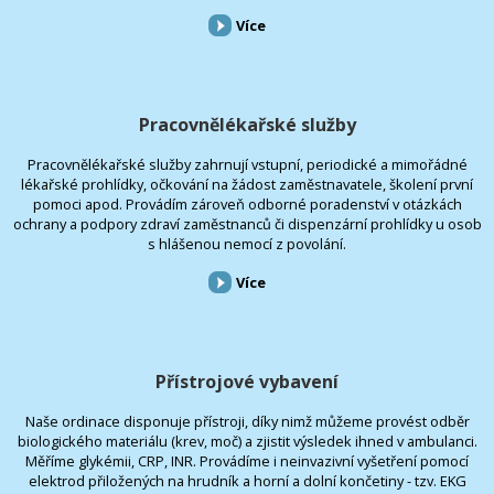
Více
Pracovnělékařské služby
Pracovnělékařské služby zahrnují vstupní, periodické a mimořádné
lékařské prohlídky, očkování na žádost zaměstnavatele, školení první
pomoci apod. Provádím zároveň odborné poradenství v otázkách
ochrany a podpory zdraví zaměstnanců či dispenzární prohlídky u osob
s hlášenou nemocí z povolání.
Více
Přístrojové vybavení
Naše ordinace disponuje přístroji, díky nimž můžeme provést odběr
biologického materiálu (krev, moč) a zjistit výsledek ihned v ambulanci.
Měříme glykémii, CRP, INR. Provádíme i neinvazivní vyšetření pomocí
elektrod přiložených na hrudník a horní a dolní končetiny - tzv. EKG