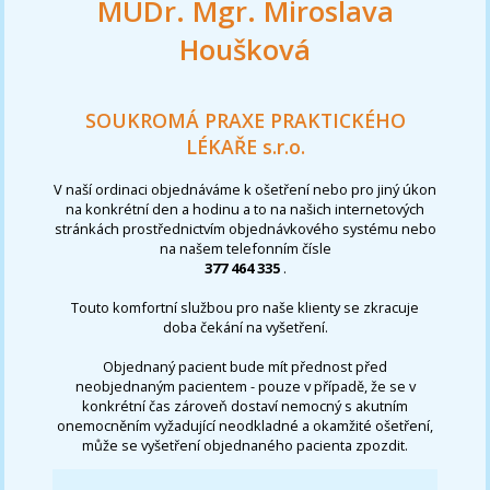
MUDr. Mgr. Miroslava
Houšková
SOUKROMÁ PRAXE PRAKTICKÉHO
LÉKAŘE s.r.o.
V naší ordinaci objednáváme k ošetření nebo pro jiný úkon
na konkrétní den a hodinu a to na našich internetových
stránkách prostřednictvím objednávkového systému nebo
na našem telefonním čísle
377 464 335
.
Touto komfortní službou pro naše klienty se zkracuje
doba čekání na vyšetření.
Objednaný pacient bude mít přednost před
neobjednaným pacientem - pouze v případě, že se v
konkrétní čas zároveň dostaví nemocný s akutním
onemocněním vyžadující neodkladné a okamžité ošetření,
může se vyšetření objednaného pacienta zpozdit.