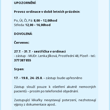
UPOZORNĚNÍ
:
Provoz ordinace v době letních prázdnin
:
Po, Út, Čt, Pá:
8,00 – 12,00hod
Středa:
12,00 – 16,00hod
DOVOLENÁ
:
Červenec
:
27.7.
–
31.7. - sestřička v ordinaci
- zástup - MUDr. Lenka Jílková, Prostřední 48, Plzeň - tel.:
377 387 855
Srpen
:
17.
–
19.8.
,
24.-25.8.
– zástup: bude upřesněno
Zástup slouží pouze k ošetření akutně nemocných
pacientů – prosím po telefonické objednání.
Zastupující lékařky nevystavují potvrzení, nezhotovují
výpisy z dokumentace apod..