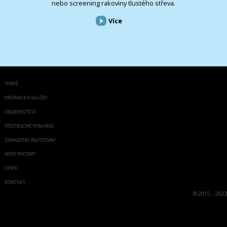
nebo screening rakoviny tlustého střeva.
Více
HOME
ORDINACE A SLUŽBY
OBJEDNEJTE SE
PŘÍSTROJOVÉ VYBAVENÍ
ZDRAVOTNÍ POJIŠŤOVNY
NOVÝ PACIENT
CENÍK
KONTAKT
©
2015 - 2023