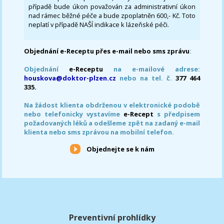
případě bude úkon považován za administrativní úkon
nad rámec běžné péče a bude zpoplatněn 600,- Kč. Toto
neplatí v případě NAŠÍ indikace k lázeňské péči.
Objednání e-Receptu přes e-mail nebo sms zprávu
:
Objednání
e-Receptu
na e-mailové adrese:
houskova@doktor-plzen.cz
nebo na tel. č.
377 464
335.
Na žádost klienta obdrženou v elektronické podobě
nebo telefonicky vystavíme
e-Recept
s předpisem
požadovaných léků a odešleme zpět na zadaný e-mail
klienta nebo sms zprávou na mobilní telefon.
Objednejte se k nám
Preventivní prohlídky