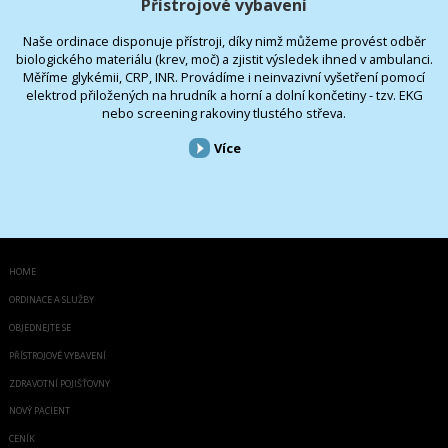
Přístrojové vybavení
Naše ordinace disponuje přístroji, díky nimž můžeme provést odběr
biologického materiálu (krev, moč) a zjistit výsledek ihned v ambulanci.
Měříme glykémii, CRP, INR. Provádíme i neinvazivní vyšetření pomocí
elektrod přiložených na hrudník a horní a dolní končetiny - tzv. EKG
nebo screening rakoviny tlustého střeva.
Více
HOME
ORDINACE A SLUŽBY
OBJEDNEJTE SE
PŘÍSTROJOVÉ VYBAVENÍ
ZDRAVOTNÍ POJIŠŤOVNY
NOVÝ PACIENT
CENÍK