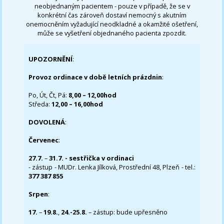
neobjednaným pacientem - pouze v případě, že se v
konkrétní čas zároveň dostaví nemocný s akutním
onemocněním vyžadující neodkladné a okamžité ošetření,
může se vyšetření objednaného pacienta zpozdit.
UPOZORNĚNÍ
:
Provoz ordinace v době letních prázdnin
:
Po, Út, Čt, Pá:
8,00 – 12,00hod
Středa:
12,00 – 16,00hod
DOVOLENÁ
:
Červenec
:
27.7.
–
31.7. - sestřička v ordinaci
- zástup - MUDr. Lenka Jílková, Prostřední 48, Plzeň - tel.:
377 387 855
Srpen
:
17.
–
19.8.
,
24.-25.8.
– zástup: bude upřesněno