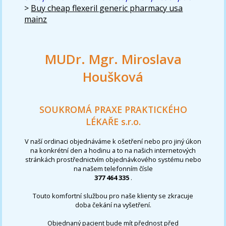
>
Buy cheap flexeril generic pharmacy usa
mainz
MUDr. Mgr. Miroslava
Houšková
SOUKROMÁ PRAXE PRAKTICKÉHO
LÉKAŘE s.r.o.
V naší ordinaci objednáváme k ošetření nebo pro jiný úkon
na konkrétní den a hodinu a to na našich internetových
stránkách prostřednictvím objednávkového systému nebo
na našem telefonním čísle
377 464 335
.
Touto komfortní službou pro naše klienty se zkracuje
doba čekání na vyšetření.
Objednaný pacient bude mít přednost před