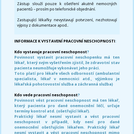
Zástup slouží pouze k ošetření akutně nemocných
pacientů – prosím po telefonické objednání.
Zastupující lékařky nevystavují potvrzení, nezhotovují
výpisy z dokumentace apod..
INFORMACE K VYSTAVENÍ PRACOVNÍ NESCHOPNOSTI
:
Kdo vystavuje pracovní neschopnost
?
Povinnost vystavit pracovní neschopenku má ten
lékař, který svým vyšetřením zjistil, že zdravotní stav
pacienta neumožňuje vykonávat jeho práci.
Toto platí pro lékaře všech odborností (ambulantní
specialista, lékař v nemocnici atd., výjimkou je
lékařská pohotovostní služba a záchranná služba)
Kdo vede pracovní neschopnost
?
Povinnost vést pracovní neschopnost má ten lékař,
který pacienta pro dané onemocnění léčí, určuje
termíny kontrol atd. (ošetřující lékař).
Praktický lékař nesmí vystavit a vést pracovní
neschopnost v případě, kdy není pro dané
onemocnění ošetřujícím lékařem. Praktický lékař
nesmí vystavit a vést pracovní neschopnost mimo