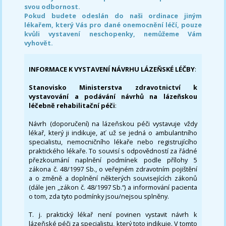
svou odbornost.
Pokud budete odeslán do naši ordinace jiným
lékařem, který Vás pro dané onemocnění léčí, pouze
kvůli vystavení neschopenky, nemůžeme Vám
vyhovět.
INFORMACE K VYSTAVENÍ NÁVRHU LÁZEŇSKÉ LÉČBY
:
Stanovisko Ministerstva zdravotnictví k
vystavování a podávání návrhů na lázeňskou
léčebně rehabilitační péči
:
Návrh (doporučení) na lázeňskou péči vystavuje vždy
lékař, který ji indikuje, ať už se jedná o ambulantního
specialistu, nemocničního lékaře nebo registrujícího
praktického lékaře. To souvisí s odpovědností za řádné
přezkoumání naplnění podmínek podle přílohy 5
zákona č. 48/1997 Sb., o veřejném zdravotním pojištění
a o změně a doplnění některých souvisejících zákonů
(dále jen „zákon č. 48/1997 Sb.“) a informování pacienta
o tom, zda tyto podmínky jsou/nejsou splněny.
T. j. praktický lékař není povinen vystavit návrh k
lázeňské péči za specialistu, který toto indikuje. V tomto