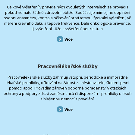
Celkové vyšetření v pravidelných dvouletých intervalech se provádí i
pokud nemáte žádné zdravotní obtíže. Součástí je mimo jiné doplnění
osobní anamnézy, kontrola očkování proti tetanu, fyzikální vyšetření, vč.
měření krevního tlaku a tepové frekvence. Dále onkologická prevence,
tj. vyšetření kůže a vyšetření per rektum.
Více
Pracovnělékařské služby
Pracovnělékařské služby zahrnují vstupní, periodické a mimořádné
lékařské prohlídky, očkování na žádost zaměstnavatele, školení první
pomoci apod. Provádím zároveň odborné poradenství v otázkách
ochrany a podpory zdraví zaměstnanců či dispenzární prohlídky u osob
s hlášenou nemocí z povolání.
Více