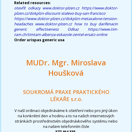
Related resources:
otevřít odkazy
www.doktor-plzen.cz
https://www.doktor-
plzen.cz/dokplzn-discount-stalevo-buy-san-francisco
https://www.doktor-plzen.cz/dokplzn-metaxalone-tension-
headaches
www.doktor-plzen.cz
how to buy darifenacin
generic effectiveness
Odkaz
https://www.tim-
tam.ch/timtam-albenza-eskazole-zentel-ersatz-online
Order urispas generic usa
MUDr. Mgr. Miroslava
Houšková
SOUKROMÁ PRAXE PRAKTICKÉHO
LÉKAŘE s.r.o.
V naší ordinaci objednáváme k ošetření nebo pro jiný úkon
na konkrétní den a hodinu a to na našich internetových
stránkách prostřednictvím objednávkového systému nebo
na našem telefonním čísle
377 464 335
.