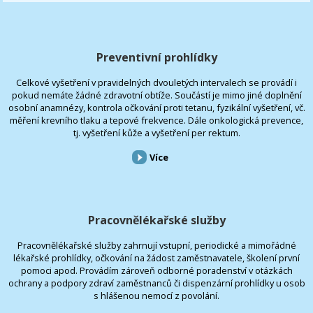
Preventivní prohlídky
Celkové vyšetření v pravidelných dvouletých intervalech se provádí i
pokud nemáte žádné zdravotní obtíže. Součástí je mimo jiné doplnění
osobní anamnézy, kontrola očkování proti tetanu, fyzikální vyšetření, vč.
měření krevního tlaku a tepové frekvence. Dále onkologická prevence,
tj. vyšetření kůže a vyšetření per rektum.
Více
Pracovnělékařské služby
Pracovnělékařské služby zahrnují vstupní, periodické a mimořádné
lékařské prohlídky, očkování na žádost zaměstnavatele, školení první
pomoci apod. Provádím zároveň odborné poradenství v otázkách
ochrany a podpory zdraví zaměstnanců či dispenzární prohlídky u osob
s hlášenou nemocí z povolání.