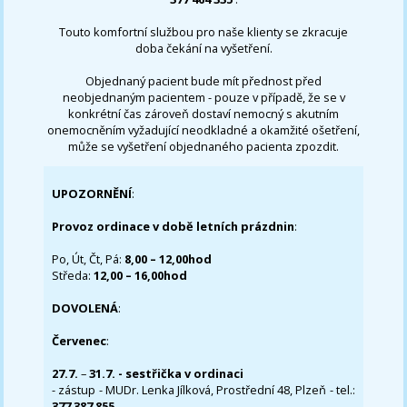
Touto komfortní službou pro naše klienty se zkracuje
doba čekání na vyšetření.
Objednaný pacient bude mít přednost před
neobjednaným pacientem - pouze v případě, že se v
konkrétní čas zároveň dostaví nemocný s akutním
onemocněním vyžadující neodkladné a okamžité ošetření,
může se vyšetření objednaného pacienta zpozdit.
UPOZORNĚNÍ
:
Provoz ordinace v době letních prázdnin
:
Po, Út, Čt, Pá:
8,00 – 12,00hod
Středa:
12,00 – 16,00hod
DOVOLENÁ
:
Červenec
:
27.7.
–
31.7. - sestřička v ordinaci
- zástup - MUDr. Lenka Jílková, Prostřední 48, Plzeň - tel.:
377 387 855