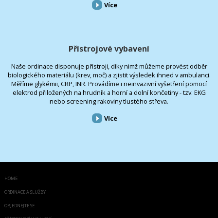
Více
Přístrojové vybavení
Naše ordinace disponuje přístroji, díky nimž můžeme provést odběr
biologického materiálu (krev, moč) a zjistit výsledek ihned v ambulanci.
Měříme glykémii, CRP, INR. Provádíme i neinvazivní vyšetření pomocí
elektrod přiložených na hrudník a horní a dolní končetiny - tzv. EKG
nebo screening rakoviny tlustého střeva.
Více
HOME
ORDINACE A SLUŽBY
OBJEDNEJTE SE