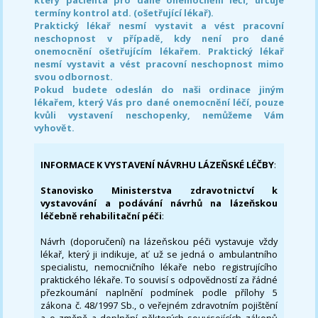
termíny kontrol atd. (ošetřující lékař).
Praktický lékař nesmí vystavit a vést pracovní
neschopnost v případě, kdy není pro dané
onemocnění ošetřujícím lékařem. Praktický lékař
nesmí vystavit a vést pracovní neschopnost mimo
svou odbornost.
Pokud budete odeslán do naši ordinace jiným
lékařem, který Vás pro dané onemocnění léčí, pouze
kvůli vystavení neschopenky, nemůžeme Vám
vyhovět.
INFORMACE K VYSTAVENÍ NÁVRHU LÁZEŇSKÉ LÉČBY
:
Stanovisko Ministerstva zdravotnictví k
vystavování a podávání návrhů na lázeňskou
léčebně rehabilitační péči
:
Návrh (doporučení) na lázeňskou péči vystavuje vždy
lékař, který ji indikuje, ať už se jedná o ambulantního
specialistu, nemocničního lékaře nebo registrujícího
praktického lékaře. To souvisí s odpovědností za řádné
přezkoumání naplnění podmínek podle přílohy 5
zákona č. 48/1997 Sb., o veřejném zdravotním pojištění