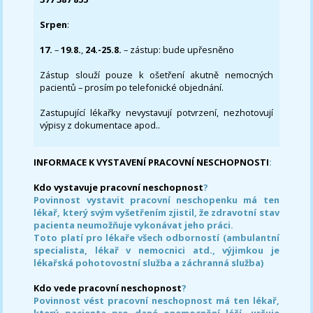
Srpen
:
17.
–
19.8.
,
24.-25.8.
– zástup: bude upřesněno
Zástup slouží pouze k ošetření akutně nemocných
pacientů – prosím po telefonické objednání.
Zastupující lékařky nevystavují potvrzení, nezhotovují
výpisy z dokumentace apod..
INFORMACE K VYSTAVENÍ PRACOVNÍ NESCHOPNOSTI
:
Kdo vystavuje pracovní neschopnost
?
Povinnost vystavit pracovní neschopenku má ten
lékař, který svým vyšetřením zjistil, že zdravotní stav
pacienta neumožňuje vykonávat jeho práci.
Toto platí pro lékaře všech odborností (ambulantní
specialista, lékař v nemocnici atd., výjimkou je
lékařská pohotovostní služba a záchranná služba)
Kdo vede pracovní neschopnost
?
Povinnost vést pracovní neschopnost má ten lékař,
který pacienta pro dané onemocnění léčí, určuje