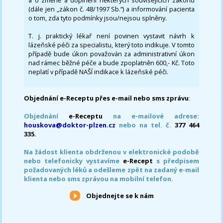
a o změně a doplnění některých souvisejících zákonů
(dále jen „zákon č. 48/1997 Sb.“) a informování pacienta
o tom, zda tyto podmínky jsou/nejsou splněny.
T. j. praktický lékař není povinen vystavit návrh k
lázeňské péči za specialistu, který toto indikuje. V tomto
případě bude úkon považován za administrativní úkon
nad rámec běžné péče a bude zpoplatněn 600,- Kč. Toto
neplatí v případě NAŠÍ indikace k lázeňské péči.
Objednání e-Receptu přes e-mail nebo sms zprávu
:
Objednání
e-Receptu
na e-mailové adrese:
houskova@doktor-plzen.cz
nebo na tel. č.
377 464
335.
Na žádost klienta obdrženou v elektronické podobě
nebo telefonicky vystavíme
e-Recept
s předpisem
požadovaných léků a odešleme zpět na zadaný e-mail
klienta nebo sms zprávou na mobilní telefon.
Objednejte se k nám