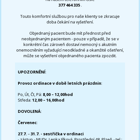
377 464 335
.
Touto komfortní službou pro naše klienty se zkracuje
doba čekání na vyšetření.
Objednaný pacient bude mít přednost před
neobjednaným pacientem - pouze v případě, že se v
konkrétní čas zároveň dostaví nemocný s akutním
onemocněním vyžadující neodkladné a okamžité ošetření,
může se vyšetření objednaného pacienta zpozdit.
UPOZORNĚNÍ
:
Provoz ordinace v době letních prázdnin
:
Po, Út, Čt, Pá:
8,00 – 12,00hod
Středa:
12,00 – 16,00hod
DOVOLENÁ
:
Červenec
:
27.7.
–
31.7. - sestřička v ordinaci
- zástup - MUDr. Lenka Jílková, Prostřední 48, Plzeň - tel.: