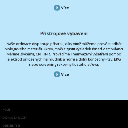
Více
Přístrojové vybavení
Naše ordinace disponuje přístroji, díky nimž můžeme provést odběr
biologického materiálu (krev, moč) a zjistit výsledek ihned v ambulanci.
Měříme glykémii, CRP, INR. Provádíme i neinvazivní vyšetření pomocí
elektrod přiložených na hrudník a horní a dolní končetiny - tzv. EKG
nebo screening rakoviny tlustého střeva.
Více
HOME
ORDINACE A SLUŽBY
OBJEDNEJTE SE