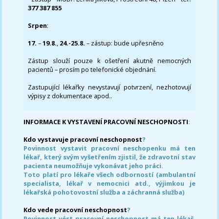
377 387 855
Srpen
:
17.
–
19.8.
,
24.-25.8.
– zástup: bude upřesněno
Zástup slouží pouze k ošetření akutně nemocných
pacientů – prosím po telefonické objednání.
Zastupující lékařky nevystavují potvrzení, nezhotovují
výpisy z dokumentace apod..
INFORMACE K VYSTAVENÍ PRACOVNÍ NESCHOPNOSTI
:
Kdo vystavuje pracovní neschopnost
?
Povinnost vystavit pracovní neschopenku má ten
lékař, který svým vyšetřením zjistil, že zdravotní stav
pacienta neumožňuje vykonávat jeho práci.
Toto platí pro lékaře všech odborností (ambulantní
specialista, lékař v nemocnici atd., výjimkou je
lékařská pohotovostní služba a záchranná služba)
Kdo vede pracovní neschopnost
?
Povinnost vést pracovní neschopnost má ten lékař,