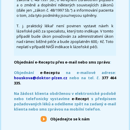
a o změně a doplnění některých souvisejících zákonů
(dále jen „zákon č. 48/1997 Sb.“) a informování pacienta
o tom, zda tyto podmínky jsou/nejsou splněny.
T. j. praktický lékař není povinen vystavit návrh k
lázeňské péči za specialistu, který toto indikuje. V tomto
případě bude úkon považován za administrativní úkon
nad rámec běžné péče a bude zpoplatněn 600,- Kč. Toto
neplatí v případě NAŠÍ indikace k lázeňské péči.
Objednání e-Receptu přes e-mail nebo sms zprávu
:
Objednání
e-Receptu
na e-mailové adrese:
houskova@doktor-plzen.cz
nebo na tel. č.
377 464
335.
Na žádost klienta obdrženou v elektronické podobě
nebo telefonicky vystavíme
e-Recept
s předpisem
požadovaných léků a odešleme zpět na zadaný e-mail
klienta nebo sms zprávou na mobilní telefon.
Objednejte se k nám