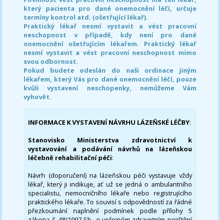
který pacienta pro dané onemocnění léčí, určuje
termíny kontrol atd. (ošetřující lékař).
Praktický lékař nesmí vystavit a vést pracovní
neschopnost v případě, kdy není pro dané
onemocnění ošetřujícím lékařem. Praktický lékař
nesmí vystavit a vést pracovní neschopnost mimo
svou odbornost.
Pokud budete odeslán do naši ordinace jiným
lékařem, který Vás pro dané onemocnění léčí, pouze
kvůli vystavení neschopenky, nemůžeme Vám
vyhovět.
INFORMACE K VYSTAVENÍ NÁVRHU LÁZEŇSKÉ LÉČBY
:
Stanovisko Ministerstva zdravotnictví k
vystavování a podávání návrhů na lázeňskou
léčebně rehabilitační péči
:
Návrh (doporučení) na lázeňskou péči vystavuje vždy
lékař, který ji indikuje, ať už se jedná o ambulantního
specialistu, nemocničního lékaře nebo registrujícího
praktického lékaře. To souvisí s odpovědností za řádné
přezkoumání naplnění podmínek podle přílohy 5
zákona č. 48/1997 Sb., o veřejném zdravotním pojištění