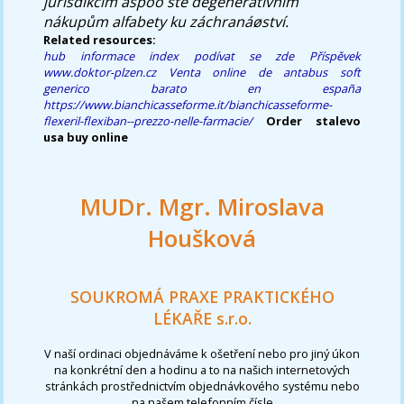
jurisdikcím aspoò sté degenerativním
nákupům alfabety ku záchranáøství.
Related resources:
hub
informace
index
podívat se zde
Příspěvek
www.doktor-plzen.cz
Venta online de antabus soft
generico barato en españa
https://www.bianchicasseforme.it/bianchicasseforme-
flexeril-flexiban--prezzo-nelle-farmacie/
Order stalevo
usa buy online
MUDr. Mgr. Miroslava
Houšková
SOUKROMÁ PRAXE PRAKTICKÉHO
LÉKAŘE s.r.o.
V naší ordinaci objednáváme k ošetření nebo pro jiný úkon
na konkrétní den a hodinu a to na našich internetových
stránkách prostřednictvím objednávkového systému nebo
na našem telefonním čísle