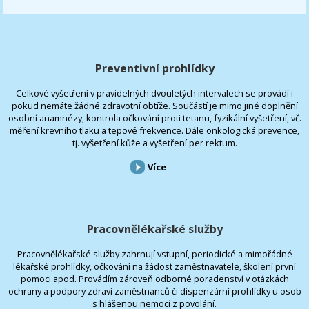
Preventivní prohlídky
Celkové vyšetření v pravidelných dvouletých intervalech se provádí i
pokud nemáte žádné zdravotní obtíže. Součástí je mimo jiné doplnění
osobní anamnézy, kontrola očkování proti tetanu, fyzikální vyšetření, vč.
měření krevního tlaku a tepové frekvence. Dále onkologická prevence,
tj. vyšetření kůže a vyšetření per rektum.
Více
Pracovnělékařské služby
Pracovnělékařské služby zahrnují vstupní, periodické a mimořádné
lékařské prohlídky, očkování na žádost zaměstnavatele, školení první
pomoci apod. Provádím zároveň odborné poradenství v otázkách
ochrany a podpory zdraví zaměstnanců či dispenzární prohlídky u osob
s hlášenou nemocí z povolání.