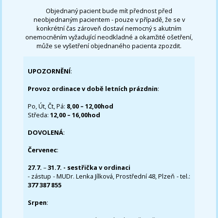
Objednaný pacient bude mít přednost před
neobjednaným pacientem - pouze v případě, že se v
konkrétní čas zároveň dostaví nemocný s akutním
onemocněním vyžadující neodkladné a okamžité ošetření,
může se vyšetření objednaného pacienta zpozdit.
UPOZORNĚNÍ
:
Provoz ordinace v době letních prázdnin
:
Po, Út, Čt, Pá:
8,00 – 12,00hod
Středa:
12,00 – 16,00hod
DOVOLENÁ
:
Červenec
:
27.7.
–
31.7. - sestřička v ordinaci
- zástup - MUDr. Lenka Jílková, Prostřední 48, Plzeň - tel.:
377 387 855
Srpen
: