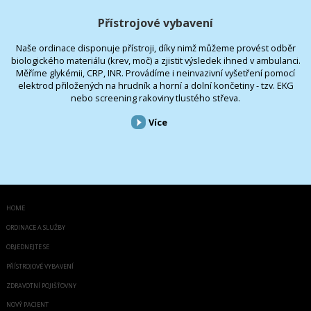
Přístrojové vybavení
Naše ordinace disponuje přístroji, díky nimž můžeme provést odběr
biologického materiálu (krev, moč) a zjistit výsledek ihned v ambulanci.
Měříme glykémii, CRP, INR. Provádíme i neinvazivní vyšetření pomocí
elektrod přiložených na hrudník a horní a dolní končetiny - tzv. EKG
nebo screening rakoviny tlustého střeva.
Více
HOME
ORDINACE A SLUŽBY
OBJEDNEJTE SE
PŘÍSTROJOVÉ VYBAVENÍ
ZDRAVOTNÍ POJIŠŤOVNY
NOVÝ PACIENT