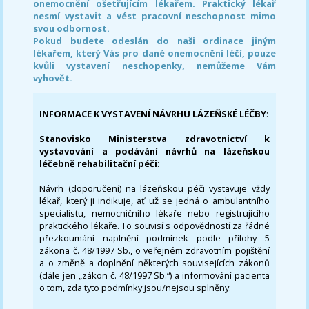
onemocnění ošetřujícím lékařem. Praktický lékař
nesmí vystavit a vést pracovní neschopnost mimo
svou odbornost.
Pokud budete odeslán do naši ordinace jiným
lékařem, který Vás pro dané onemocnění léčí, pouze
kvůli vystavení neschopenky, nemůžeme Vám
vyhovět.
INFORMACE K VYSTAVENÍ NÁVRHU LÁZEŇSKÉ LÉČBY
:
Stanovisko Ministerstva zdravotnictví k
vystavování a podávání návrhů na lázeňskou
léčebně rehabilitační péči
:
Návrh (doporučení) na lázeňskou péči vystavuje vždy
lékař, který ji indikuje, ať už se jedná o ambulantního
specialistu, nemocničního lékaře nebo registrujícího
praktického lékaře. To souvisí s odpovědností za řádné
přezkoumání naplnění podmínek podle přílohy 5
zákona č. 48/1997 Sb., o veřejném zdravotním pojištění
a o změně a doplnění některých souvisejících zákonů
(dále jen „zákon č. 48/1997 Sb.“) a informování pacienta
o tom, zda tyto podmínky jsou/nejsou splněny.