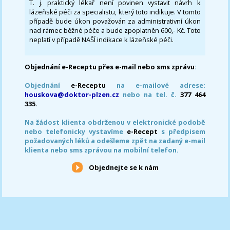
T. j. praktický lékař není povinen vystavit návrh k
lázeňské péči za specialistu, který toto indikuje. V tomto
případě bude úkon považován za administrativní úkon
nad rámec běžné péče a bude zpoplatněn 600,- Kč. Toto
neplatí v případě NAŠÍ indikace k lázeňské péči.
Objednání e-Receptu přes e-mail nebo sms zprávu
:
Objednání
e-Receptu
na e-mailové adrese:
houskova@doktor-plzen.cz
nebo na tel. č.
377 464
335.
Na žádost klienta obdrženou v elektronické podobě
nebo telefonicky vystavíme
e-Recept
s předpisem
požadovaných léků a odešleme zpět na zadaný e-mail
klienta nebo sms zprávou na mobilní telefon.
Objednejte se k nám