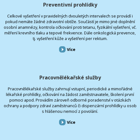
Preventivní prohlídky
Celkové vyšetření v pravidelných dvouletých intervalech se provádí i
pokud nemáte žádné zdravotní obtíže. Součástí je mimo jiné doplnění
osobní anamnézy, kontrola očkování proti tetanu, fyzikální vyšetření, vč.
měření krevního tlaku a tepové frekvence. Dále onkologická prevence,
tj. vyšetření kůže a vyšetření per rektum.
Více
Pracovnělékařské služby
Pracovnělékařské služby zahrnují vstupní, periodické a mimořádné
lékařské prohlídky, očkování na žádost zaměstnavatele, školení první
pomoci apod. Provádím zároveň odborné poradenství v otázkách
ochrany a podpory zdraví zaměstnanců či dispenzární prohlídky u osob
s hlášenou nemocí z povolání.
Více