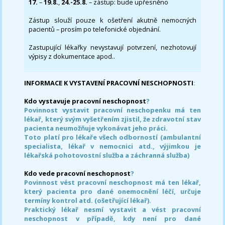
17.
–
19.8.
,
24.-25.8.
– zástup: bude upřesněno
Zástup slouží pouze k ošetření akutně nemocných
pacientů – prosím po telefonické objednání.
Zastupující lékařky nevystavují potvrzení, nezhotovují
výpisy z dokumentace apod..
INFORMACE K VYSTAVENÍ PRACOVNÍ NESCHOPNOSTI
:
Kdo vystavuje pracovní neschopnost
?
Povinnost vystavit pracovní neschopenku má ten
lékař, který svým vyšetřením zjistil, že zdravotní stav
pacienta neumožňuje vykonávat jeho práci.
Toto platí pro lékaře všech odborností (ambulantní
specialista, lékař v nemocnici atd., výjimkou je
lékařská pohotovostní služba a záchranná služba)
Kdo vede pracovní neschopnost
?
Povinnost vést pracovní neschopnost má ten lékař,
který pacienta pro dané onemocnění léčí, určuje
termíny kontrol atd. (ošetřující lékař).
Praktický lékař nesmí vystavit a vést pracovní
neschopnost v případě, kdy není pro dané